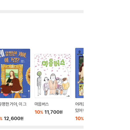
유명한 거야, 이 그
마음버스
어려울 줄 알았는데 재
미세미세
밌어! 야구 만화 도감
프
10
11,700
%
원
12,600
10
17,820
10
1
%
%
%
원
원