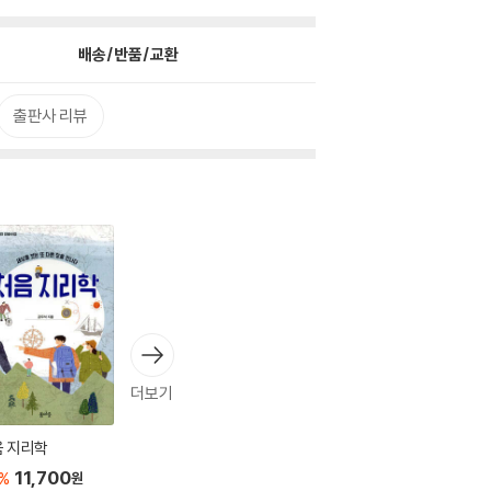
배송/반품/교환
출판사 리뷰
더보기
음 지리학
11,700
%
원