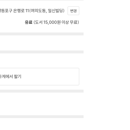
등포구 은행로 11(여의도동, 일신빌딩)
변경
유료
(도서 15,000원 이상 무료)
가게에서 팔기