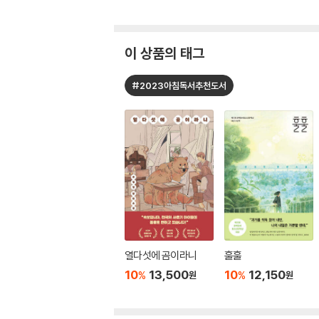
이 상품의 태그
#2023아침독서추천도서
열다섯에 곰이라니
훌훌
10
13,500
10
12,150
%
%
원
원