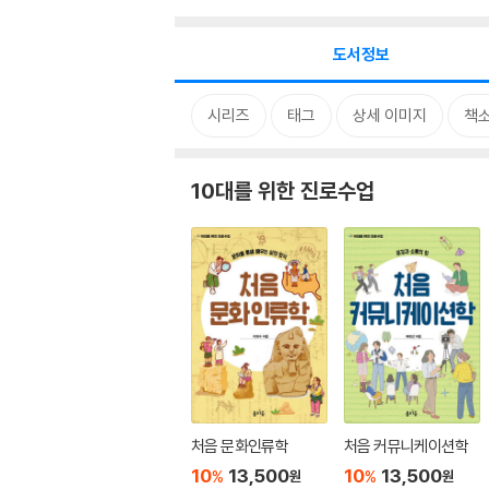
도서정보
시리즈
태그
상세 이미지
책
10대를 위한 진로수업
처음 문화인류학
처음 커뮤니케이션학
10
13,500
10
13,500
%
%
원
원