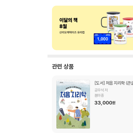
관련 상품
[도서]
처음 지리학 (큰
공우석 저
봄마중
33,000
원