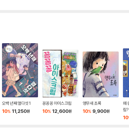
오백 년째 열다섯 1
꽁꽁꽁 아이스크림
앵무새 초록
왜 
림?
10
11,250
10
12,600
10
9,900
%
%
%
원
원
원
10