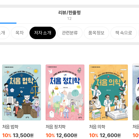
리뷰/한줄평
12
소개
목차
저자 소개
관련분류
품목정보
책 속으로
처음 법학
처음 정치학
처음 의학
처
10
13,500
10
12,600
10
12,600
10
%
%
%
원
원
원