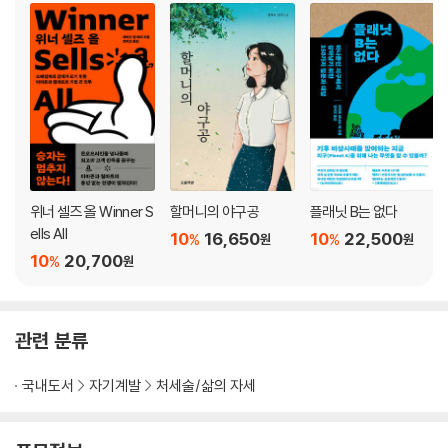
3단계 : 일부러 시험을 망치다
4단계 : 스스로 폭발하다
chapter 06 조개들의 침묵
조개에 대한 전설이 나의 인생을 바꾸다
주변부적인 지혜의 원칙
상황이 어려울 때도 얻을 수 있는 주변부적인 지혜
교대순환의 원칙
위너 셀즈 올 Winner S
할머니의 야구공
플래닛 B는 없다
에너지를 따르기 휴리스틱
ells All
10
16,650
10
22,500
%
%
원
원
자유롭게 풀어주기 휴리스틱
10
20,700
%
원
chapter 07 즐겁게 공부하렴, 제임스!
관련 분류
폭풍 공부
나의 인생을 바꾼 실험
국내도서
자기계발
처세술/삶의 자세
순환식 학습
집착하기와 잊어버리기 휴리스틱
몰입하기와 빠져나오기 휴리스틱