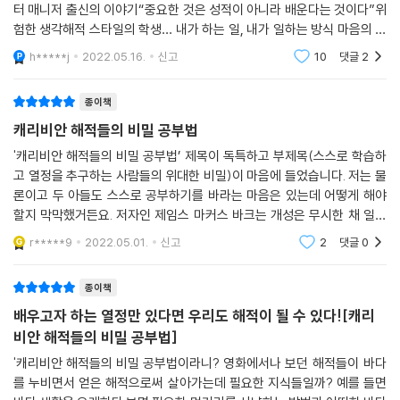
터 매니저 출신의 이야기“중요한 것은 성적이 아니라 배운다는 것이다”위
준다. 우리는 중요한 비밀들을 주고받는다. 우리는 맹목적인 순응을 요구
험한 생각해적 스타일의 학생… 내가 하는 일, 내가 일하는 방식 마음의 반
하지 않고, 무리의 사고방식을 통해 서로에게 도움을 준다. 우리는 무리 속
《캐리비안 해적들의 비밀 공부법》은 스스로 배우는 걸 좋아한다면, 제도
란조개들의 침묵즐겁게 공부하렴 제임스 … 검증된 비저능아 먹이를 노려
에서 개별적인 정체성을 잃지 않고도 공동체의 힘을 획득한다.
h*****j
2022.05.16.
신고
10
댓글
2
나 권위에 구속받고 싶지 않다면, 자기 내면의 목소리를 따라 자유롭게 공
야 음식을 얻는다
나에게 이러한 퍼즐의 가장 커다란 마지막 조각은 바로 동료들의 중요함이
부하고 싶다면, 누구나 캐리비안 해적 스타일의 학생이 될 수 있다고 강조
었다. 새로운 천년이 시작되던 시기에, 나의 배움은 새로운 에너지와 깊이
종이책
한다.
를 갖게 되었다. 나는 작지만 나 자신의 비즈니스를 경영하고 있었으며, 해
캐리비안 해적들의 비밀 공부법
적 동료들과 협업하면서 꾸준히 혁신을 이뤄내고 있었다. 두 명의 친구들
▶ 성공적인 삶을 원한다면,
'캐리비안 해적들의 비밀 공부법’ 제목이 독특하고 부제목(스스로 학습하
과 함께 쓴 나의 첫 번째 책은 소프트웨어 테스트 업계에서 베스트셀러가
마음을 사로잡는 걸 찾아서 거기에 최선을 다하라
고 열정을 추구하는 사람들의 위대한 비밀)이 마음에 들었습니다. 저는 물
되었다.
론이고 두 아들도 스스로 공부하기를 바라는 마음은 있는데 어떻게 해야
---「12장 바크 박사」 중에서
제임스 바크는 고등학교를 자퇴한 이후에도 별도의 검정고시를 치르지 않
할지 막막했거든요. 저자인 제임스 마커스 바크는 개성은 무시한 채 일률
았다. 대신 관심 있어 하던 컴퓨터 관련 기술서적을 읽고 컴퓨터 프로그래
적인 평가 기준으로 학생들을 판단하는 정규 학교 교육에 회의를 느끼고
r*****9
2022.05.01.
신고
2
댓글
0
한국으로 따지면
밍을 배운다. 그렇게 4년을 공부한 뒤 스무 살에 애플 컴퓨터에 취직했고,
당시 품질보증(QA) 부문에서 일하던 400명이 넘는 엔지니어 중 22명밖
종이책
에 안 되는 팀장 가운데 한 명이 된다. 물론 회사에서 가장 나이 어린 팀장
배우고자 하는 열정만 있다면 우리도 해적이 될 수 있다![캐리
이었다.
비안 해적들의 비밀 공부법]
그는 자신이 원하는 것을 발견하고, 하루라도 빨리 그 길로 뛰어들고, 거기
에 매진한다면 분명 성공할 수 있다고 용기를 북돋워준다.
'캐리비안 해적들의 비밀 공부법이라니? 영화에서나 보던 해적들이 바다
를 누비면서 얻은 해적으로써 살아가는데 필요한 지식들일까? 예를 들면