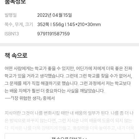
품목정보
유예하기와 밀어붙이기 휴리스틱
이런 휴리스틱 기법들은 서로 어떻게 다른가?
발행일
2022년 04월 15일
쪽수, 무게, 크기
352쪽 | 556g | 145*210*30mm
chapter 08 자유로워진 어린 영혼
ISBN13
9791191587159
집과 학교를 떠나다
소프트웨어 기업 입사
책 속으로
chapter 09 검증된 비저능아
어떤 사람에게는 학교가 좋을 수 있지만, 어딘가에 저에게 더욱 좋은 진짜
학교가 있을 거라고 생각했습니다. 그런데 그런 학교를 찾을 수가 없어서,
사랑과 약탈
그 문제를 제가 직접 해결하기로 했습니다. 그런 과정에서 저는 학교보다
캐리비안의 해적들을 위한 자기평가
는 배움 자체가 훨씬 더 중요하다는 사실을 깨달았습니다.
평판, 시험, 포트폴리오
---「1장 위험한 생각」 중에서
chapter 10 먹이를 노려야 음식을 얻는다
지식이란 그것이 나를 변화시킬 때만 내 배움의 일부가 된다. 나를 좀 더 나
은 방식으로 바꾸지 않는다면, 그런 지식은 나의 배움에 도움이 되지 않는
필요한 사람이 된다는 짜릿함
다. 지식은 나를 더욱 강해지게 만들고, 통찰력을 더욱 높여주고, 내가 더욱
대학 졸업생들을 따라잡기
열심히 살아가도록 해줄 수 있다. 하지만 그전에 나는 어떤 식으로든 자신
배우는 것이 나의 일이다