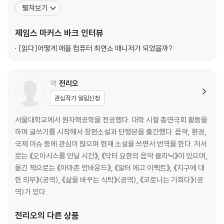
tory), 로런스리버모어 국립연구소(Lawrence Livermore Natio
펼쳐보기
1. 적극적인 탐색
nal Laboratory), 나사(NASA)의 제트추진연구소(Jet Propulsio
2. 진짜 중요한 문제
n Lab), 콜로라도대학교, 플로리다 공과대학교, 밀워키 공과
제임스 마커스 바크
인터뷰
3. 인지적 요령
4. 지식을 유발하는 지식
[읽다]
어떻게 애플 컴퓨터 최연소 매니저가 되었을까?
5. 실험
6. 마음껏 써도 되는 시간
7. 스토리
역
전리오
8. 아이디어 비교
관심작가 알림신청
9. 다른 사람들의 생각
10. 언어와 그림
서울대학교에서 원자핵공학을 전공했다. 대학 시절 총연극회 활동을
11. 시스템 사고
하며 글쓰기를 시작해서 장편소설과 단행본을 출간했다. 음악, 환경,
본격 가동 : 휴리스틱, 그리고 중요한 비결
국제 이슈 등에 관심이 많으며 현재 소설을 쓰면서 번역을 한다. 저서
선생님이 없다고 해서 두려워하지 마라
로는 《오아시스를 만날 시간》, 《닥터 요한의 음악 클리닉》이 있으며,
옮긴 책으로는 《아마존 언바운드》, 《알터 에고 이펙트》, 《지구에 대
chapter 05 마음의 반란
한 의무》(공역), 《삶을 바꾸는 식탁》(공역), 《코로나는 기회다》(공
역)가 있다.
1단계 : 독립을 선언하다
2단계 : 숙제를 거부하다
전리오
의 다른 상품