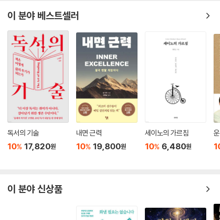
빈센트 반 고흐(Vincent Van Gogh)는 그림을 거의 혼자 배운 화가다.
이 분야 베스트셀러
그는 살아 있는 동안에는 그림을 거의 한 점도 팔지 못하고 동생인 테오가
주는 지원금으로 겨우 연명했지만, 자신이 그림에 최선을 다한 것을 절대
후회하지 않았다. 오늘날 반 고흐는 지난 200년 동안 가장 위대한 화가들
중 한 명으로 여겨지며, 지금까지 경매에서 가장 높은 가격에 팔린 36개
그림 가운데 7개 작품이 반 고흐가 그린 것이다. 이 목록에 그보다 더 많은
작품을 올린 화가는 오직 피카소뿐이다.
찰스 다윈(Charles Darwin)은 학교를 그다지 중요하게 생각하지 않았
고, 오히려 ‘그냥 공허한 곳’이라고 불렀다. 그는 에든버러대학교를 겨우 2
년 다녔는데, 이곳에서 강의를 듣고 과제를 하기보다는 바닷가를 따라 걸
으면서 해양 생물을 조사하는 걸 좋아했다. 이후 영국 해군의 비글(Beagl
독서의 기술
내면 근력
세이노의 가르침
운
e)호에 아마추어 박물학자 자격으로 승선할 기회가 찾아왔고, 그것은 그
10
17,820
10
19,800
10
6,480
1
%
%
%
원
원
원
의 삶에서 전환점이 된다. 이때의 경험에서 영감과 단서를 얻어 역작 《종의
기원》을 집필한다.
이들 세 사람이 모두 공통적으로 갖고 있던 것은 자신의 열정을 따르고자
하는 염원, 의지, 욕구였다. 그들은 예상할 수 있는 경로를 택하지 않고, 결
이 분야 신상품
과가 무엇이든 간에 자신이 좋아하는 걸 선택해서 힘든 길을 걸어갔다.
클레멘스, 반 고흐, 다윈은 모두 그 결과가 어떻게 될지도 모르면서 각자의