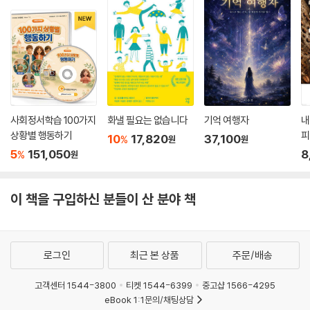
열정을 추구했고, 자신이 선택한 길이 맞는지 깊이 고심했으며, 성인이 되
어서도 자신이 잘 살고 있는지 알 수 없었다. 그러나 그들은 용감했으며, 불
확실한 상태에서도 원하는 걸 시작했고, 그 결과에 대해서는 후회하지 않
았다. 이런 점에서 이들이야말로 뛰어난 ‘캐리비안의 해적’이라 할 수 있다.
▶ 우리는 모두 캐리비안의 해적이 되어야 한다
요즘 같은 초연결 사회이자 매체들로 넘쳐나는 세상에서는 빠르게 적응하
사회정서학습 100가지
화낼 필요는 없습니다
기억 여행자
내
상황별 행동하기
피
고 새로운 아이디어들을 금세 익힐 줄 아는 능력이 생존에서 중요한 역량
10
17,820
37,100
%
원
원
이 되었다. ‘캐리비안의 해적 스타일’로 스스로 항로를 정해 나아간다면, 전
5
151,050
8
%
원
통적인 학습 방식의 경계를 자유롭게 넘나들며 더욱 풍부한 아이디어들을
만날 수 있고, 다양한 분야에서 많은 것을 배울 수 있다. 그리고 점점 더 새
이 책을 구입하신 분들이 산 분야 책
롭게 모험하는 것을 즐기게 될 것이다. 《캐리비안 해적들의 비밀 공부법》
은 나의 배움이 나의 경쟁력이 되고, 나의 아이디어가 나의 이름이 되고, 나
의 이름이 나의 브랜드가 되는 여정으로 안내해준다.
로그인
최근 본 상품
주문/배송
고객센터 1544-3800
티켓 1544-6399
중고샵 1566-4295
eBook 1:1문의/채팅상담