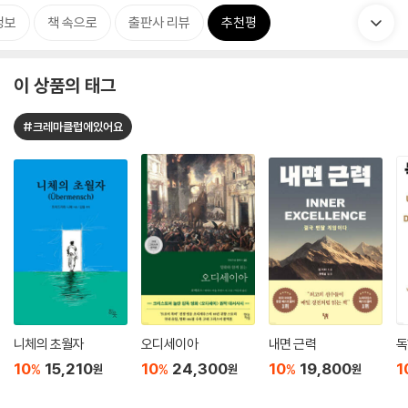
정보
책 속으로
출판사 리뷰
추천평
이 상품의 태그
#크레마클럽에있어요
니체의 초월자
오디세이아
내면 근력
독
10
15,210
10
24,300
10
19,800
1
%
%
%
원
원
원