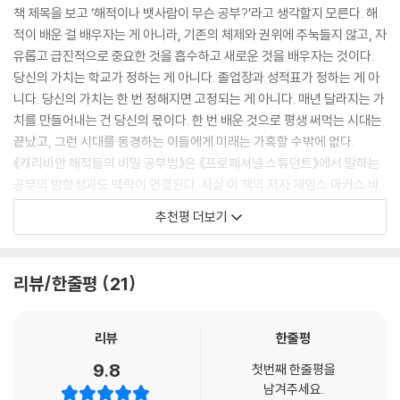
초등학교를 그만둔 나의 아들
스타일의 공부법’으로 커리어를 쌓아, 학위도 자격증도 없지만 소프트웨어
책 제목을 보고 ‘해적이나 뱃사람이 무슨 공부?’라고 생각할지 모른다. 해
---「7장 즐겁게 공부하렴, 제임스!」 중에서
돌파구
테스트 분야의 권위자로 성공한 비결을 담았다. 정규교육의 굴레에서 벗어
적이 배운 걸 배우자는 게 아니라, 기존의 체제와 권위에 주눅들지 않고, 자
나 자신만의 공부법을 찾는 사람, 기성 교육제도와 다른 교육방식에서 장
유롭고 급진적으로 중요한 것을 흡수하고 새로운 것을 배우자는 것이다.
해적 활동은 삶을 독자적으로 살아가는 방식이다. 그러나 다른 사람들에게
감사의 말
점을 찾는 사람, 졸업장이나 학위, 타인의 시선은 신경 쓰지 않고 자신의 운
당신의 가치는 학교가 정하는 게 아니다. 졸업장과 성적표가 정하는 게 아
도움을 주어야 한다는 삶에 대한 새로운 가치관이 나를 혼란스럽게 했다.
옮긴이의 말
명을 개척하려는 사람, 남다른 열정으로 평생 공부하는 사람에게 《캐리비
니다. 당신의 가치는 한 번 정해지면 고정되는 게 아니다. 매년 달라지는 가
해적들의 이타심이라는 게 모순적이지 않을까? 그렇지 않다. 그 이유는 해
안 해적들의 비밀 공부법》은 유용한 길잡이가 되어줄 것이다.
치를 만들어내는 건 당신의 몫이다. 한 번 배운 것으로 평생 써먹는 시대는
적들의 독립성이란 사람들과의 관계를 끊는 것이 아니라 권위로부터의 독
끝났고, 그런 시대를 동경하는 이들에게 미래는 가혹할 수밖에 없다.
립을 말하는 것이기 때문이다. 나는 배워야 하는 걸 스스로 학습하기로 결
▶ 배움에서 가장 중요한 것은
《캐리비안 해적들의 비밀 공부법》은 《프로페셔널 스튜던트》에서 말하는
정했지만, 내가 친구들과 가족들과 동료들에게 얼마나 도움이 되는지 늘
‘자유로운 영혼’과 ‘스스로의 결정권’이다
공부의 방향성과도 맥락이 연결된다. 사실 이 책의 저자 제임스 마커스 바
염두에 두고 그런 공부를 하고 있다.
크는 ‘프로페셔널 스튜던트’라고 할 수 있다. 정규교육은 중학교까지만 받
해적이라는 비유의 관점에서 보면, 나는 바다를 항해하면서 아이디어를 약
추천평 더보기
캐리비안 해적들은 자유롭고, 대담하고, 적극적이며, 스스로의 지혜에 의
았고, 고등학교를 자퇴했지만 4년 후 애플에 입사했다. 대학 졸업장이 아
탈하는 사람이다. 그러나 결국엔 집으로 돌아와 그것들을 가족이나 친구들
지하며 살았다. 저자는 그들에게 매력을 느껴 자신을 ‘캐리비안 해적 스타
니라 자신이 공부하고 경험한 커리어를 인정받았기 때문이다.
과 나누지 않는다면, 약탈이라는 게 무슨 의미가 있겠는가? 우리는 해적이
일의 학생’이라 부르고 자신의 공부방식을 설정한다. 스스로 선택한 것을
아마 옛날 사람이라면 ‘대학도 안 나온 사람이, 아니 고등학교도 안 나온 사
지만, 인류의 일원이기도 하다. 이러한 측면에서 보면 우리 모두는 하나의
리뷰/한줄평
21
열정적으로 공부하며, 다른 사람이 정해놓은 커리큘럼은 신경 쓰지 않는
람이 어떻게 최고의 기업에서 일하고, 최고 전문가가 되었을까?’라고 고개
인류다.
것이다. 대담함과 지식에 대한 열정만 있다면 어디에서든 ‘배움’은 가능하
를 갸웃할지 모른다. 하지만 우린 이런 질문이 우문(愚問)이 되는 시대를
---「9장 검증된 비저능아」 중에서
기 때문이다.
살고 있다. 더 이상 학력이 그 사람의 능력을 모두 설명해주지 못한다. 대학
리뷰
한줄평
졸업장의 가치는 계속 하락했고, 글로벌 기업에서 직원 채용 시 대학 졸업
나에게는 특별한 규율이 없다. 물론 내가 지금까지 해온 일들을 보면, 상당
9.8
캐리비안 해적 스타일의 학생은 다음과 같은 특징이 있다.
첫번째 한줄평을
장은 필수가 아닌 선택이 된 지 오래다.
히 엄격한 규율이 필요해 보일 수는 있다고 생각한다. 그러나 나는 규율이
남겨주세요.
· 자유로운 사고라는 배를 타고 다니며, 아이디어의 세계에서 항해한다.
저자는 성공 이유를 공부라고 했다. 스스로가 자신의 선생이 되어, 새로운