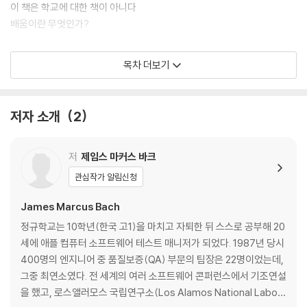
이 책은 학교에 대한 책이 아니다
배움이란 무엇인가?
chapter 02 나는 캐리비안 해적 스타일의 학생이다
목차 더보기
나의 성적표
고등학교 자퇴
저자 소개
2
나의 진짜 성적표
chapter 03 최초의 캐리비안 해적들
저
제임스 마커스 바크
관심작가 알림신청
캐리비안의 해적들은 누구였나?
이런 사실이 배움과 무슨 관계가 있는가?
James Marcus Bach
캐리비안의 해적들과 계몽주의
정규학교는 10학년(한국 고1)을 마치고 자퇴한 뒤 스스로 공부해 20
어떤 사람이 캐리비안의 해적이 될 수 있는가?
세에 애플 컴퓨터 소프트웨어 테스트 매니저가 되었다. 1987년 당시
왜 캐리비안의 해적이 되어야 하는가?
400명의 엔지니어 중 품질보증(QA) 부문의 팀장은 22명이었는데,
그중 최연소였다. 전 세계의 여러 소프트웨어 콘퍼런스에서 기조연설
chapter 04 내가 하는 일, 내가 일하는 방식
을 했고, 로스앨러모스 국립연구소(Los Alamos National Labora