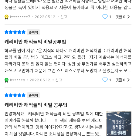
바다 생활을 오래하다 보면 필요한 먹거리를 사냥하는 방법과 어떠한 바다
“제가 성공할 수 있었던 비결은 이것입니다.
생물은 독이 있어서 식용으로 사용이 불가하고 뭐 이러한 내용들 같은
저에게 재미있는 것을 찾았고,
데... 오! 괜찮은데 읽어보고 싶다' 단순무식한 내가 책의 제목을 보자마
그것에 대해서 모든 걸 배우려고 노력했습니다.
i********7
2022.05.12.
신고
1
댓글
0
자 했던 생각이다. 이
덕분에 지금의 저는 제가 좋아하고 재미있는 일을 하면서
돈을 벌고 있습니다.” - 제임스 바크
종이책
캐리비안 해적들의 비밀공부법
저자가 공부하는 방식을 소개하면 다음과 같다.
학교를 넘어 자유로운 지식의 바다로 캐리비안 해적처럼 ＜캐리비안 해적
1. 적극적인 탐색 : 나에게 필요한 자원과 도구를 적극적으로 찾아다닌다.
들의 비밀 공부법＞ 마크스 바크, 전리오 옮김 자기 계발서는 에너지를
2. 진짜 중요한 문제 : 나의 마음을 사로잡는 정말 중요한 문제를 파악한다.
따라가지 못해 잘 읽지 않는 편이다. 성향 상 무언가를 배우면 실천하려고
3. 인지적 요령 : 내 마음의 리듬에 맞게 공부한다.
애쓰고 고민하기 때문에 그런 스트레스로부터 도망치고 싶었는지도 모른
4. 지식을 유발하는 지식 : 더 많이 알아갈수록 다른 걸 배우기가 더 쉬워진
다. 그러나 이 책은 표지가 강렬하게 나를 불렀다. 계속 공부하는 자만이 오
h*****o
2022.05.12.
신고
1
댓글
0
다.
래가고 살
5. 실험 : 실험을 하면 피부에 직접적으로 와닿는 배움을 할 수 있다.
종이책
6. 마음껏 써도 되는 시간 : 이 시간에는 내가 새로운 걸 시도할 수 있다.
7. 스토리 : 이야기는 내가 무언가를 이해하는 방식이다.
캐리비안 해적들의 비밀 공부법
8. 아이디어 비교 : 반대로 생각하면 더 나은 아이디어로 이어지기도 한다.
안녕하세요. 캐리비안 해적들의 비밀 공부법 책에 대한
9. 다른 사람들의 생각 : 다른 사람들의 생각은 나의 사고를 훈련시키며, 사
이야기를 해볼까 합니다. 이 책의 제목을 보면 캐리비
람들은 내가 무언
안의 해적이라고 '영화 이야기인가'라고 생각하시는 분들
가를 잘 해내면 박수를 보내기도 한다.
이 계실 것입니다. 아니면 조니뎁을 연상하시는 분도 있으