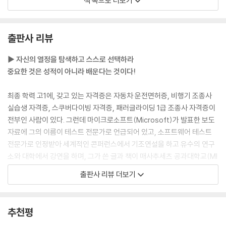
책 속으로 더보기
에 대해 더욱 흥미를 갖거나, 스스로에게 더욱 도움이 되는 사람이 되어야
전문가 게임
한다. 그렇지 않다면, 나는 발전하지 않을 것이다. 지구상에서 그 누구도 교
육을 받을지 말지 선택권을 가진 사람은 없다. 그러나 그러한 교육이 어떤
chapter 11 보물 지도
출판사 리뷰
형태가 될지는 선택권을 갖고 있다. 배움이란 일생에 걸친 노력이다.
---「1장 위험한 생각」 중에서
백과사전은 지식이 아니다
▶ 자신의 열정을 탐색하고 스스로 선택하라
탐색 활동과 커리큘럼
중요한 것은 성적이 아니라 배운다는 것이다!
캐리비안 해적 스타일의 학생이란, 배움에 대한 사랑이 특정한 제도나 기
사례: 티끌 같은 테스트 안에 들어 있는 우주
관에 의해 재갈이 물리거나 굴레가 씌워지거나 족쇄가 채워지지 않은 사람
사례: 질문들로 구성된 커리큘럼
최종 학력 고1에, 갖고 있는 자격증은 자동차 운전면허증, 비행기 조종사
들을 말한다. 세상에서 자기 자신의 목소리에 귀를 기울이고 자기만의 장
실습생 자격증, 스쿠버다이빙 자격증, 패러글라이딩 1급 조종사 자격증이
소를 찾아서 방황하는 사람들이다.
chapter 12 바크 박사
전부인 사람이 있다. 그런데 마이크로소프트(Microsoft)가 발표한 보도
---「2장 나는 캐리비안 해적 스타일의 학생이다」 중에서
자료에 그의 이름이 테스트 전문가로 언급되어 있고, 소프트웨어 테스트
해적 깃발 올리기
전문가로 인정받아 세계적인 콘퍼런스에서 기조연설을 하고 유수의 연구
우리 아버지는 전혀 거리낌이 없었다. 아버지는 평생 컴퓨터 프로그램이라
해적들의 모임
소와 대학에서 강연을 하며, 그가 쓴 글과 책이 매사추세츠 공과대학교(MI
는 걸 해본 적이 없지만, 컴퓨터가 사용하는 언어를 배운다는 게 쉬울 거라
무리지어 사냥하기
T)를 포함하여 많은 대학교의 공학 강의에서 사용되고 있다. 《캐리비안 해
출판사 리뷰 더보기
고 생각했다. 아버지는 《6502 어셈블리 언어 프로그래밍(6502 Assem
적들의 비밀 공부법》 저자 제임스 바크를 설명해주는 커리어다. 만약 성적
bly Language Programming)》이라는 책을 찾아서 나에게 보내주셨
epilogue 배의 키를 잡고 서서
표나 학위로 사람을 평가한다면, 그는 아마도 사람들에게 쉽게 무시당할
다. 그런 게 아버지의 스타일이었다. 아버지는 가끔 마치 한 마리의 나비처
것이다.
추천평
럼 가볍다. 현실적인 어려움은 그다지 신경 쓰지 않는다. 무언가를 하고 싶
저자 후기_항해를 이끌어주는 별들
이 책은 제임스 바크가 스스로 학습하고 열정을 추구하는 ‘캐리비안 해적
다면, 그냥 시작하면 되는 것이다.