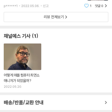
10. 언어와 그림 : 이것은 나의 생각을 위한 하나의 공간을 만들어준다.
리라 생각합니다. 하지만 이 책은 영화 이야기도 아닌 그
p******1
2022.05.06.
신고
1
댓글
0
영화에 출연하는 배우 이야기도 아닙니다. 캐리비안 해
11. 시스템 사고 : 이것은 복잡한 내용을 좀 더 단순하게 만들어준다. 시스
적처럼 거침없이 자신의 인생을
템 사고를 함으로써 나는 더욱 빠르게 학습할 수 있다.
리뷰 전체보기
저자는 스스로 설정한 11가지 원칙에 따라 배움을 이어갔으며, 이 원칙들
이 어떻게 타고난 호기심과 열정을 기를 수 있는지 자신의 사례를 통해 보
채널예스 기사
1
여준다.
▶ 역사상 위대한 ‘캐리비안의 해적들’
- 마크 트웨인, 빈센트 반 고흐, 찰스 다윈
마크 트웨인(Mark Twain)이라는 이름으로 널리 알려진 새뮤얼 클레멘스
어떻게 애플 컴퓨터 최연소
(Samuel Clemens)는 학교를 다니는 것보다는 숲과 강물을 따라 거닐
매니저가 되었을까?
며 놀기를 좋아했다. 열한 살 때 아버지가 돌아가시자 곧이어 학교를 그만
2022.05.20.
두고 여러 직업을 거치며 경제적으로 어려움을 겪었으나, 그가 세상을 떠
날 무렵이 되자 그는 《허클베리 핀의 모험》의 저자이자 세상에서 가장 유
명한 사회 비평가가 되어 있었다. 그를 부유하게 만들어준 이야기들은 학
배송/반품/교환 안내
교가 아닌 다른 곳을 거닐고 활동하던 어린 시절의 독특한 경험과 배움에
기반을 두고 쓰인 것이다.