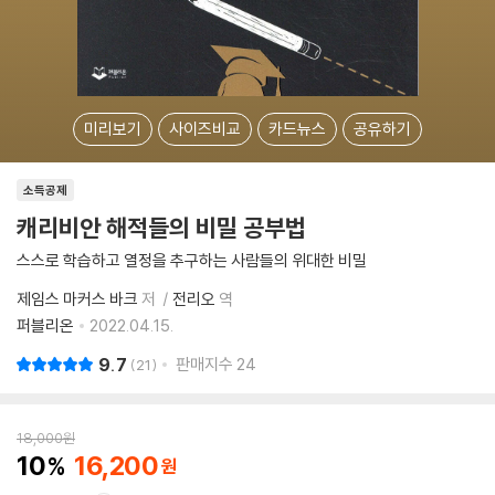
미리보기
사이즈비교
카드뉴스
공유하기
소득공제
캐리비안 해적들의 비밀 공부법
스스로 학습하고 열정을 추구하는 사람들의 위대한 비밀
제임스 마커스 바크
저
전리오
역
퍼블리온
2022.04.15.
9.7
판매지수
24
21
18,000
원
10
16,200