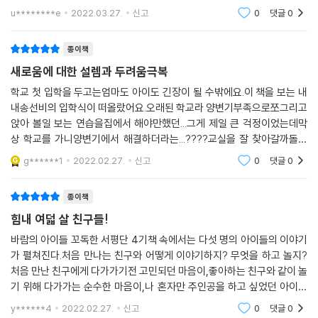
학교 가는 작은 아이의 모습이 대견스럽기도 하고 흐뭇하기도 하다. 3
을 보여주는 셈이다. 어른들이 흘끔 바라본 어린이들의 삶이란 한없이 단
u********e
2022.03.27.
신고
0
댓글
0
월 한
순하고 그저 웃을 일들로만 가득하고 다들 비슷비슷해 보일지 모른다. 하
지만 조금만 고개를 기울여 눈여겨보면 거기에는 그 어떤 복잡한 어른들보
종이책
다 더 흥미진진한 삶이 놓여 있다. 우리가 여덟 살에 주목해야 할 이유가 여
새로움에 대한 설렘과 두려움극복
기에 있다.
학교 첫 입학을 두고는엄마도 아이도 긴장이 될 수밖에요.이 책을 보는 내
내송선비의 입학식이 떠올랐어요.오래된 학교라 양변기부족으로쪼그리고
이제 막 초등학교 입학을 앞두고 있는 여덟 살 어린이들과 그 어린이들의
앉아 볼일 보는 연습을집에서 해야만했던...그게 제일 큰 걱정이었는데막
가족, 그 어린이들의 삶에 관심 있는 모든 독자들이 즐겁게 읽을 만한 책이
상 학교를 가니양변기에서 해결하더라는...????교실을 잘 찾아갈까돌봄
다. (단, 관심 있는 어른들이 주의할 점. 여덟 살 어린이에게 너무 가까이 다
까지하는데 힘들어하지않을까..아직 일어나지도 않은 일에대해미리걱정
g******1
2022.02.27.
신고
0
댓글
0
가가지 말 것. 그리고 어엿한 초등학생인 여덟 살들에게는 마땅한 예의를
하는 걱정맘이었는데막상
갖출 것.)
종이책
힘내 여덟 살 친구들!
바람의 아이들 꼬독한 서평단 4기책 속에서는 다섯 명의 아이들의 이야기
가 펼쳐진다.처음 만나는 친구와 어떻게 이야기하지? 무엇을 하고 놀지?
처음 만난 친구에게 다가가기전 고민되던 마음이,좋아하는 친구와 같이 놀
기 위해 다가가는 순수한 마음이,나 혼자만 주인공을 하고 싶었던 아이들
의 마음이,두근두근 여러 사람 앞에서 발표하는 것이 떨리던 마음이,체육
y******4
2022.02.27.
신고
0
댓글
0
시간의 뜀틀이 무서