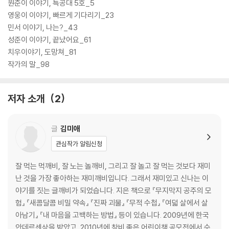
원준이 이야기, 특공대 5호_5
영웅이 이야기, 빠르게 기다리기_23
민서 이야기, 나는?_43
성준이 이야기, 끝났어요_61
치우이야기, 도망쳐_81
작가의 말_98
저자 소개
2
글
김미애
관심작가 알림신청
잘 먹는 먹깨비, 잘 노는 놀깨비, 그리고 잘 놀고 잘 먹는 것보다 재미
난 것을 가장 좋아하는 재미깨비입니다. 그래서 재미있고 신나는 이
야기를 짓는 글깨비가 되었습니다. 지은 책으로 『무지막지 공주의 모
험』 『새콤달콤 비밀 약속』 『진짜 괴물』 『무적 수첩』 『여덟 살에서 살
아남기』 『내 마음을 고백하는 방법』 등이 있습니다. 2009년에 한국
안데르센상을 받았고, 2010년에 창비 좋은 어린이책 공모전에서 수