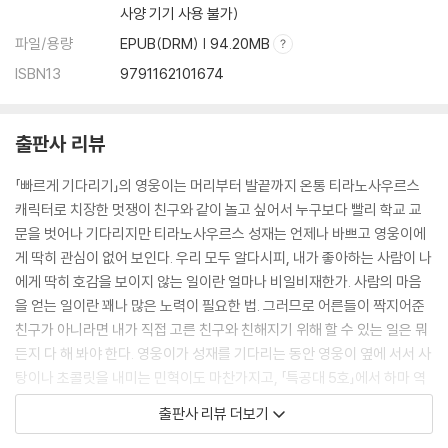
사양 기기 사용 불가)
파일/용량
EPUB(DRM) | 94.20MB
ISBN13
9791162101674
출판사 리뷰
「빠르게 기다리기」의 영웅이는 머리부터 발끝까지 온통 티라노사우르스
캐릭터로 치장한 멋쟁이 친구와 같이 놀고 싶어서 누구보다 빨리 학교 교
문을 벗어나 기다리지만 티라노사우르스 성재는 언제나 바쁘고 영웅이에
게 딱히 관심이 없어 보인다. 우리 모두 알다시피, 내가 좋아하는 사람이 나
에게 딱히 호감을 보이지 않는 일이란 얼마나 비일비재한가. 사람의 마음
을 얻는 일이란 꽤나 많은 노력이 필요한 법. 그러므로 어른들이 짝지어준
친구가 아니라면 내가 직접 고른 친구와 친해지기 위해 할 수 있는 일은 뭐
든지 다 해 봐야 한다. 영웅이가 성재를 기다리는 동안 영웅이 옆에 서서 사
탕이나 초콜릿을 내미는 민혁이도 마찬가지고, 「특공대 5호」에서 하마 역
할을 양보하는 원준이도 마찬가지다. 다른 친구와 친해지기 위해서는 나를
출판사 리뷰 더보기
조금 내려놓아야 하고, 그러다 보면 옆에서 나만 바라보는 다른 친구가 새