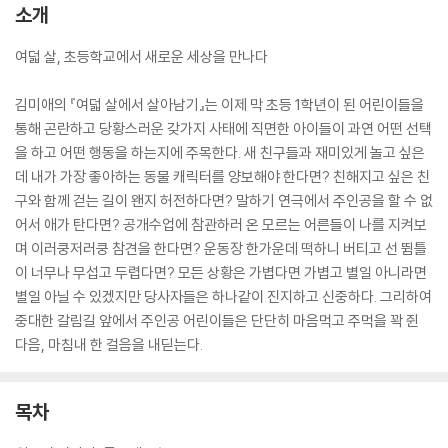
소개
여덟 살, 초등학교에서 새로운 세상을 만나다
김미애의 『여덟 살에서 살아남기』는 이제 막 초등 1학년이 된 어린이들을
통해 곤란하고 당황스러운 갖가지 사태에 직면한 아이들이 과연 어떤 선택
을 하고 어떤 행동을 하는지에 주목한다. 새 친구들과 재미있게 놀고 싶은
데 내가 가장 좋아하는 동물 캐릭터를 양보해야 한다면? 친해지고 싶은 친
구와 함께 걷는 길이 왠지 허전하다면? 말하기 연극에서 주인공을 할 수 없
어서 애가 탄다면? 공개수업에 참관하러 온 모르는 어른들이 나를 지켜보
며 이러쿵저러쿵 참견을 한다면? 운동장 한가운데 떡하니 버티고 선 뜀틀
이 너무나 무섭고 두렵다면? 모든 상황은 가볍다면 가볍고 별일 아니라면
별일 아닐 수 있겠지만 당사자들은 하나같이 진지하고 신중하다. 그리하여
중대한 갈림길 앞에서 주인공 어린이들은 단단히 마음먹고 주먹을 꽉 쥔
다음, 마침내 한 걸음을 내딛는다.
목차