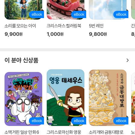
소리를 모으는 아이
크리스마스 컬러링북
5번 레인
긴
9,900
1,000
9,800
8
원
원
원
이 분야 신상품
소맥거핀 일상 만화 6
그리스로마신화 영웅
소리개와 금동대향로
노