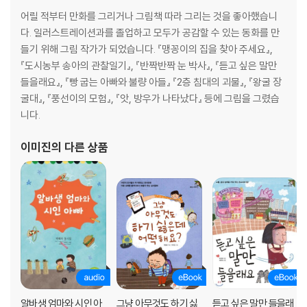
어릴 적부터 만화를 그리거나 그림책 따라 그리는 것을 좋아했습니
다. 일러스트레이션과를 졸업하고 모두가 공감할 수 있는 동화를 만
들기 위해 그림 작가가 되었습니다. 『맹꽁이의 집을 찾아 주세요』,
『도시농부 송아의 관찰일기』, 『반짝반짝 눈 박사』, 『듣고 싶은 말만
들을래요』, 『빵 굽는 아빠와 불량 아들』 『2층 침대의 괴물』, 『왕굴 장
굴대』, 『풍선이의 모험』, 『앗, 방우가 나타났다』 등에 그림을 그렸습
니다.
이미진
의 다른 상품
알바생 엄마와 시인 아
그냥 아무것도 하기 싫
듣고 싶은 말만 들을래