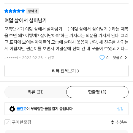
종이책
여덟 살에서 살아남기
꼬독단 4기 여덟 살에서 살아남기 ＜여덟 살에서 살아남기＞라는 제목
을 보면 왜? 어떻게? 살아남아야 하는 거지라는 의문을 가지게 된다. 그리
고 표지에 보이는 아이들의 모습에 슬며시 웃음이 난다. 새 친구를 사귀는
게 어렵지만 원준이를 보면서 여덟살에 전학 간 내 모습이 보였고 기다리
는 것을 힘들어하지만 기다리는 영웅이가 정말 이름처럼 영웅처럼 느껴졌
a*****i
2022.02.26.
신고
0
댓글
0
고 민서에
리뷰 전체보기
리뷰
21
한줄평
1
클린봇
이 부적절한 글을 감지 중입니다.
설정
구매한줄평
추천순