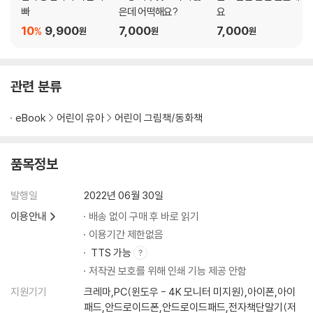
빠
은데 어떡해요?
요
10
9,900
7,000
7,000
%
원
원
원
관련 분류
eBook
어린이 유아
어린이 그림책/동화책
품목정보
발행일
2022년 06월 30일
이용안내
배송 없이 구매 후 바로 읽기
이용기간 제한없음
TTS 가능
저작권 보호를 위해 인쇄 기능 제공 안함
지원기기
크레마,PC(윈도우 - 4K 모니터 미지원),아이폰,아이
패드,안드로이드폰,안드로이드패드,전자책단말기(저