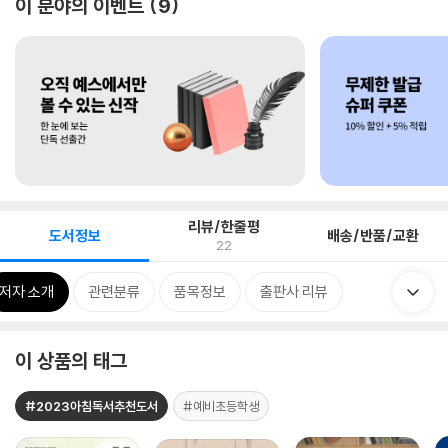
이 분야의 이벤트
9
리뷰/한줄평
도서정보
배송/반품/교환
22
저자 소개
관련분류
품목정보
출판사 리뷰
이 상품의 태그
#2023아침독서추천도서
#예비초등학생