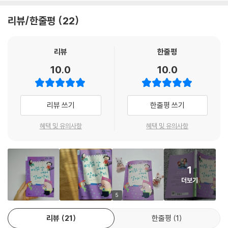
롭게 보이기도 한다. 이렇게 해서 우리의 여덟 살들은 조금씩 자기중심적
세계에서 밖으로 걸어나오기 시작한다.
리뷰/한줄평
22
주인공이거나 주인공이 아니거나
여덟 살이 진짜로 살아남는 방법에 대하여
리뷰
한줄평
10.0
10.0
「나도?」의 민서가 같은 배역을 일곱 명이 나누어 맡아야 한다는 데 반발하
는 것은 주인공은 한 사람이라야 한다고 생각하기 때문이다. 우리 집에서,
우리 친척들 사이에서 언제나 주인공을 맡던 어린이가 학교에 가면, 거기
리뷰 쓰기
한줄평 쓰기
에는 똑같이 평생(?) 주인공으로 살아온 아이들이 여럿 있다. 천상천하 유
아독존! 그러나 우리가 함께 살아가야 하는 세계 속에서 주인공이 하나일
혜택 및 유의사항
혜택 및 유의사항
리 없을뿐더러 모든 이들이 주인공이 되고자 하는 것도 아니고 주인공이
되어야만 근사한 것도 아니다. 욕심과 고집을 내려놓기 위해 주위를 둘러
보는 일만큼 필요한 일은 또 없을 것이다. 그리하여 민서는 타인의 마음을
1
이해하고 조금씩 양보하기로 한다. 그렇지 않으면 우리는 더 이상 그 무엇
더보기
도 함께할 수 없을 테니까.
5
민서가 언제 어디서든 돋보이고 싶어서 안달을 내는 어린이라면 「끝났어
리뷰
21
한줄평
1
요」의 성준이는 정반대로 부끄럼 많고 소심한 어린이다. 평소라면 말을 이