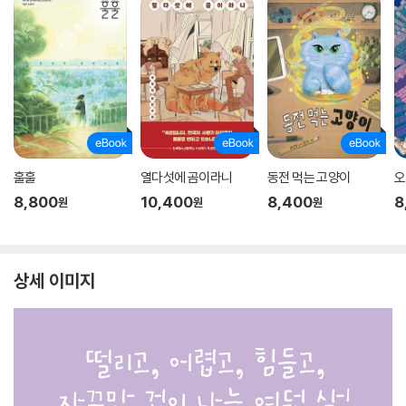
훌훌
열다섯에 곰이라니
동전 먹는 고양이
오
8,800
10,400
8,400
8
원
원
원
상세 이미지