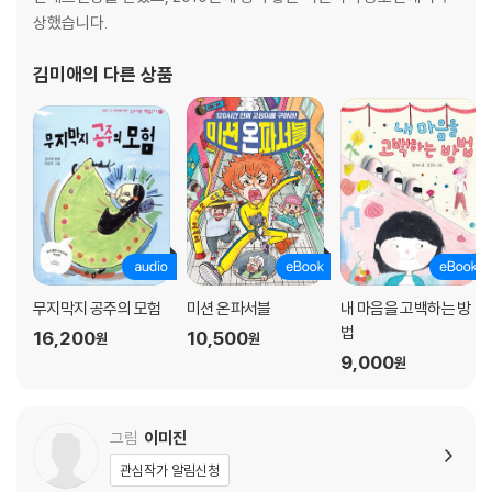
상했습니다.
김미애
의 다른 상품
무지막지 공주의 모험
미션 온파서블
내 마음을 고백하는 방
법
16,200
10,500
원
원
9,000
원
그림
이미진
관심작가 알림신청