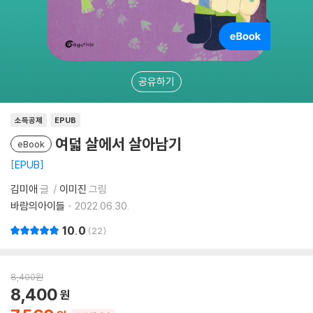
공유하기
소득공제
EPUB
여덟 살에서 살아남기
eBook
EPUB
김미애
글
이미진
그림
바람의아이들
2022.06.30.
10.0
22
8,400
원
8,400