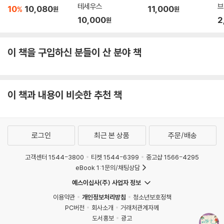
테세우스
브
10
10,080
11,000
%
원
원
10,000
2
원
이 책을 구입하신 분들이 산 분야 책
이 책과 내용이 비슷한 추천 책
로그인
최근 본 상품
주문/배송
고객센터 1544-3800
티켓 1544-6399
중고샵 1566-4295
eBook 1:1문의/채팅상담
예스이십사(주) 사업자 정보
이용약관
개인정보처리방침
청소년보호정책
PC버전
회사소개
거래처관계자께
도서홍보
광고