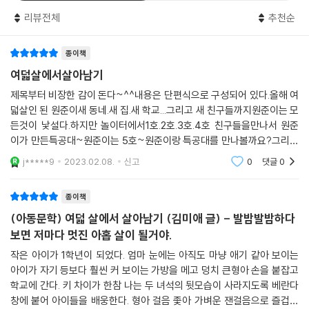
어 붙이는 ‘꼬리 따기 놀이’쯤이야 식은 죽 먹기일 텐데 공개 수업을 보러
리뷰전체
추천순
온 어른들 때문에 도무지 입이 떨어지지 않는다. 성준이가 왜 우물쭈물하
는지 알 턱이 없는 낯선 어른들은 하나둘 모여들어 참견을 해대고, 급기야
종이책
성준이는 울음을 터뜨린다. 초등학교 교실이라는 공적 공간에 놓인 어린이
들은 때로는 자기중심성을 내려놓아야 하며, 때로는 불안과 두려움을 꾹
여덟살에서살아남기
참아야 한다. 성준이가 어려움을 극복하는 데 뒤늦게 나타난 엄마의 응원
제목부터 비장한 감이 돈다~^^내용은 단편식으로 구성되어 있다.올해 여
과 애정이 큰 역할을 하는 장면은 정말이지 뭉클하다. 여덟 살은 여전히 어
덟살인 된 원준이새 동네.새 집.새 학교...그리고 새 친구들까지원준이는 모
리고 도움이 필요한 나이다. 뒤돌아본 곳에 파이팅을 외쳐줄 어른이 있다
든것이 낯설다.하지만 놀이터에서1호.2호.3호.4호 친구들을만나서 원준
면 여덟살의 첫걸음은 좀더 단단해질 것이다. 「도망쳐」에서 치우가 자신이
이가 만든특공대~원준이는 5호~원준이랑 특공대를 만나볼까요?그리고
지닌 뜀틀 공포증을 인정하는 데 보건실 선생님의 거미 공포증이 계기가
여기 마음에 드는친구랑 친구하고 싶은성씨 같은 조영웅.조성재.조민혁이
j*****9
2023.02.08.
신고
0
댓글
0
들은 과연 친구가 될 수
된 것도 마찬가지다.
종이책
수줍어하거나 두려움에 떨거나 심통을 부리는 여덟 살 주인공들은 나이와
(아동문학) 여덟 살에서 살아남기 (김미애 글) - 발밤발밤하다
상관없는 우리 모두를 비쳐 보여주는 거울이다. 우리는 여덟 살의 일상을
보면 저마다 멋진 아홉 살이 될거야.
통해 평소에 눈여겨보지 못한 진짜 인생을 발견하게 된다. 『여덟 살에서 살
아남기』는 초등 1학년 어린이들의 기쁨과 슬픔, 설렘과 두려움, 뿌듯함과
작은 아이가 1학년이 되었다. 엄마 눈에는 아직도 마냥 애기 같아 보이는
아이가 자기 등보다 훨씬 커 보이는 가방을 메고 덩치 큰형아 손을 붙잡고
두려움 등등 다양한 감정들을 다섯 가지 연작 동화를 통해 펼쳐 놓는다. 1
학교에 간다. 키 차이가 한참 나는 두 녀석의 뒷모습이 사라지도록 베란다
학년 2반 어린이들이 연이어 등장하고 그때그때 주인공이 되었다가 조연
창에 붙어 아이들을 배웅한다. 형아 걸음 좇아 가벼운 잰걸음으로 즐겁게
이 되는 구성 자체도 여덟 살 어린이들이 익숙해져야 할 새로운 삶의 방식