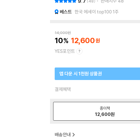
9.7
판매지수
48
48
베스트
한국 에세이 top100 1주
14,000
원
10
12,600
YES포인트
앱 다운 시 1천원 상품권
결제혜택
종이책
12,600
원
배송안내