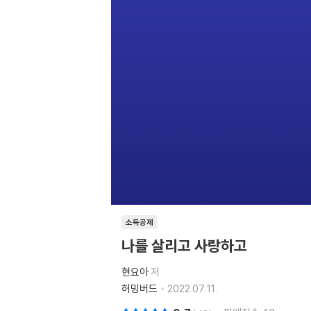
소득공제
나를 살리고 사랑하고
현요아
저
허밍버드
2022.07.11.