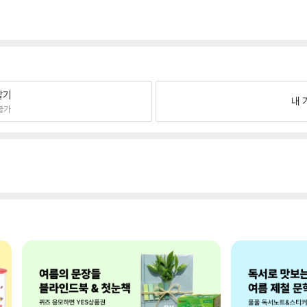
팔기
내 
불가