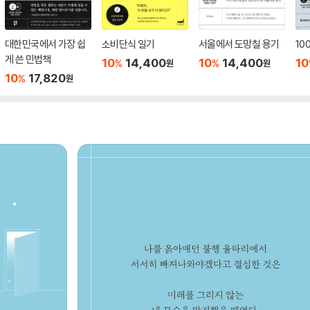
대한민국에서 가장 쉽
소비단식 일기
서울에서 도망칠 용기
10
게 쓴 민법책
10
14,400
10
14,400
10
%
%
원
원
10
17,820
%
원