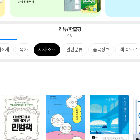
리뷰/한줄평
48
책소개
목차
저자 소개
관련분류
품목정보
책 속으로