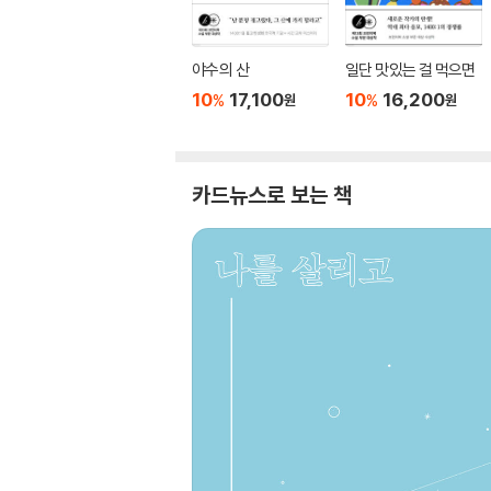
야수의 산
일단 맛있는 걸 먹으면
10
17,100
10
16,200
%
%
원
원
카드뉴스로 보는 책