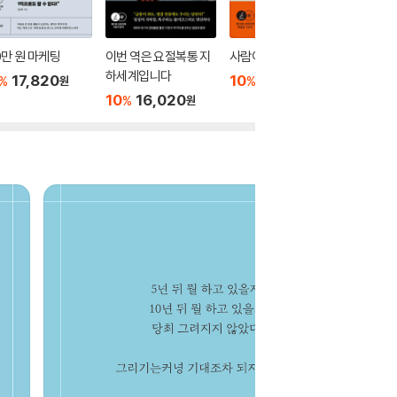
0만 원 마케팅
이번 역은 요절복통 지
사람이 사는 미술관
날것 그
하세계입니다
애
17,820
10
17,820
%
%
원
원
10
16,020
10
1
%
%
원