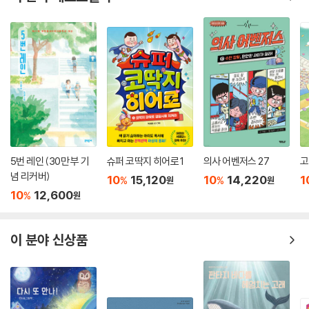
5번 레인 (30만 부 기
슈퍼 코딱지 히어로 1
의사 어벤저스 27
고
념 리커버)
10
15,120
10
14,220
1
%
%
원
원
10
12,600
%
원
이 분야 신상품