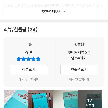
는 지켜야 할 규칙이 너무 많다. 토니는 수영장에서 마음껏 물장구를 칠 수
다 읽고 나면 삶에서 진정으로 중요한 것이 무엇인지, 우리의 일상이 얼마
도, 축구 연습을 할 수도, 옷도 마음대로 입을 수 없다. 토니와 함께 놀 또래
나 소중한 것인지를 어렴풋이나마 알게 될 것이다. 마음 깊은 곳에서 느껴
추천평 더보기
친구도 없다. 엄마 역시 호텔의 과도한 친절과 격식에 좀처럼 적응되지 않
지는 훈훈함과 따뜻함은 덤으로!
는다. 결국 두 사람은 이 호텔이 자신들에게 맞지 않다는 것을 깨닫고 휴가
온 지 하루 만에 떠나기로 한다. 나에게 찾아온 행운이라고 생각했던 것이
- 김영진 (옮긴이)
리뷰/한줄평
34
사실은 내 것이 아님을 깨달았을 때, 누군가는 그 행운을 놓치기 싫어 끝까
지 포기하지 않을 것이다. 하지만 토니와 엄마는 최고급 호텔에 과감한 작
이제 막 책 읽기의 즐거움을 알아 가는 어린이 독자들을 위한 최고의 책
별을 고하고 자신들에게 맞는 새로운 휴가지를 찾아 떠난다. 만약 두 사람
리뷰
한줄평
- 「바디쉐 차이퉁(독일 일간지)」
이 계속 소나무숲 호텔에 남았다면 어땠을까. 맞지 않은 옷을 입은 것처럼
9.8
거슬리고 갑갑한 여름휴가를 보내고 있지 않았을까. 『토니:축 당첨! 여름
첫번째 한줄평을
필립 베히터 특유의 선, 위트, 매력으로 가득한 만화. 남녀노소 모든 독자를
남겨주세요.
휴가』는 자신에게 맞지 않는 상황을 빠르게 벗어던지고 나면 새로운 방법
만족시킨다!
과 방향을 찾을 수 있다는 사실을 우리에게 전한다. 소나무숲 호텔을 떠나
리뷰 쓰기
한줄평 쓰기
훨씬 더 즐거운 여름을 보내게 된 토니와 엄마처럼 말이다.
- DLF (독일 공영 라디오 방송국)
혜택 및 유의사항
혜택 및 유의사항
낯선 곳, 낯선 사람들 속에서 자라는 아이들
여름휴가에 관한 멋진 만화!
아이가 자랄 수 있도록 도와주는 어른들
- 「뮌헨 메르쿠르(독일 일간지)」
호텔을 떠나기로 한 날 밤, 이대로 우리의 여름휴가는 끝이냐고 묻는 토니
17
에게 엄마는 방법을 찾아보겠다 말한다. 다음 날 아침, 토니와 엄마는 정말
더보기