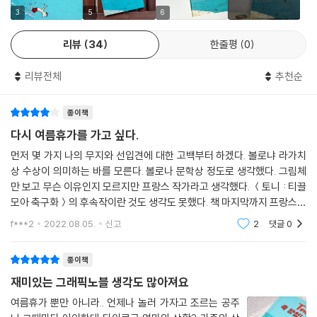
로 새로운 휴가지로 떠난다. 바로 엄마의 절친 크리시 아줌마 집으로! 토니
3
5
6
네 사연을 들은 크리시 아줌마네 가족은 ‘애들은 바다에 가야’ 한다며, 두
모자에게 차를 빌려 주고 바닷가 캠핑장에서 휴가를 보낼 수 있도록 해 준
리뷰
34
한줄평
0
다. 그곳에서 토니는 동네에 사는 개 ‘댕댕이’를 비롯한 새로운 친구들을 사
귀고, 여기저기 쏘다니며 여름을 보낸다. 토니에게 휴가는 단순히 쉬고 노
리뷰전체
추천순
는 행위에 그치지 않는다. 휴가지라는 낯선 공간이 주는 힘 덕분인지 평소
와는 다르게 자신의 꿈꾸는 삶, 행복 등에 관해 엄마와 진솔하고 긴 대화를
종이책
나누고, 엄마의 새로운 면들을 발견한다. 또 휴가지에서 새로운 친구들을
다시 여름휴가를 가고 싶다.
사귀고 함께 놀며 자신이 겪어 보지 못했던 문제에 직면하기도 하고, 도시
먼저 몇 가지 나의 무지와 선입견에 대한 고백부터 하겠다. 볼로냐 라가치
에서는 몰랐던 한적하고 조용한 자연이 가져다주는 휴식과 기쁨을 맛본다.
상 수상이 의미하는 바를 모른다. 볼로나 문학상 정도로 생각했다. 그림체
짧다면 짧고, 길다면 긴 휴가 동안 토니는 야금야금 자란다. 토니의 성장에
만 보고 무슨 이유인지 모르지만 프랑스 작가라고 생각했다. ＜토니 : 티끌
는 엄마를 비롯한 주위 어른들의 관심과 애정이 있다. 엄마는 토니를 위해
모아 축구화＞의 후속작이란 것도 생각도 못했다. 책 마지막까지 프랑스를
포기할 수도 있었던 여름휴가를 어떻게 해서든 이어 간다. 엄마의 절친인
머릿속으로 떠올리면서 재밌게 읽었다. 이야기가 끝난 후 작가에 대한 부
f***2
2022.08.05.
신고
2
댓글
0
크리시 아줌마와 볼프 아저씨는 두 사람이 편히 여행할 수 있도록 자동차
분을 읽고 나
를 선뜻 내준다. 캠핑장에서, 해변에서, 시장에서 만난 어른들은 토니에게
종이책
친절한 말동무가 되어 주고, 새로운 경험을 할 수 있도록 도와주며, 엉뚱한
부탁도 흔쾌히 들어준다. 토니가 휴가지에서 보낸 ‘행복한 나날들’에는 어
재미있는 그래픽노블 생각도 많아져요
른들의 열린 마음이 밑바탕에 깔려 있다.
여름휴가 뿐만 아니라.. 언제나 놀러 가자고 조르는 공주