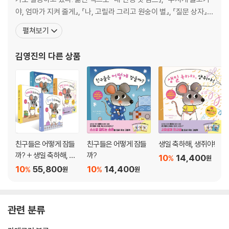
야, 엄마가 지켜 줄게』, 『나, 고릴라 그리고 원숭이 별』, 『질문 상자』,
『아빠를 위해 죽은 생쥐』, 『아빠가 덤불이 되었을 때』, 『당나귀 실베
펼쳐보기
스터와 요술 조약돌』, 『용감한 아이린』, 「엉뚱한 슈타니 가족」 시리
즈, 『행복한 파스타 만들기』, 『루치 팟치 이야기』, 『크리스마스 캐럴』,
김영진
의 다른 상품
『열네 살의
친구들은 어떻게 잠들
친구들은 어떻게 잠들
생일 축하해, 생쥐야!
까? + 생일 축하해, 생
까?
10
14,400
%
원
쥐야! + 기저귀 좀 보여
10
55,800
10
14,400
%
%
원
원
줘! + 응가 통 좀 보여
줘! 세트
관련 분류