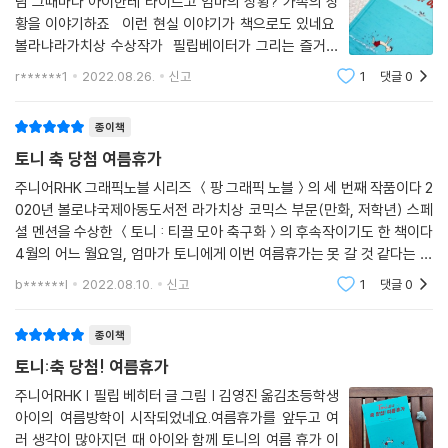
님 그때마다 아이한테 타이르고 엄마의 상황? 가족의 상
떠나 본 사람만이 알 수 있는 일상의 행복
황을 이야기하죠 이런 현실 이야기가 책으로도 있네요
볼라냐라가치상 수상작가 필립베이터가 그리는 즐거운
열심히 휴가를 만끽하던 토니는 이제 이 질문을 해야 할 시간이 왔다는 것
여름이야기 전작과 마찬가지로 모자의 티키타가를 현
r******1
2022.08.26.
신고
1
댓글
0
실적으로 그려내고 있습니다. 그 안에 특유의 유머와 위트
을 직감한다. 그리고 엄마에게 묻는다. “엄마, 우리 얼마나 더 있을 거야?”
가 있어요 그래서 많이 추천
토니의 질문에 엄마는 휴가 온 지 며칠이나 됐다고 그런 질문을 하냐며, 이
종이책
렇게 빨리 돌아갈 순 없다고 속사포처럼 대답한다. 토니에게 여름휴가를
토니 축 당첨 여름휴가
갈 수 없다고 말하던 이야기 초반의 태도와 대조되는 엄마의 모습은 아이
러니하면서도 재밌다. ‘하지만 모든 휴가가 그렇듯’ 두 사람의 휴가도 끝난
주니어RHK 그래픽노블 시리즈 ＜팡 그래픽 노블＞의 세 번째 작품이다 2
020년 볼로냐국제아동도서전 라가치상 코믹스 부문(만화, 저학년) 스페
다. 익숙한 동네로 돌아온 토니와 엄마의 모습에서는 아쉬움보단 행복이
셜 멘션을 수상한 ＜토니 : 티끌 모아 축구화＞의 후속작이기도 한 책이다
묻어나온다. 휴가라는 것은 대체로 비슷하게 흘러가는 일상이 있어야 비로
4월의 어느 월요일, 엄마가 토니에게 이번 여름휴가는 못 갈 것 같다는 이
소 완성된다. 『토니:축 당첨! 여름휴가』는 휴가와 휴식이 우리에게 얼마나
야기를 하면서 시작된다 경제적인 어려움이 있어서 휴가갈 돈이 없다면서
많은 성장을 가져다주는지 보여 주는 동시에, 일상을 떠나 본 사람만이 일
b******l
2022.08.10.
신고
1
댓글
0
집에서 재미있게
상의 행복을 깨달을 수 있다는 점 또한 독자들에게 전하고 있다. 그런 의미
에서 『토니:축 당첨! 여름휴가』는 끝나지 않을 것 같았던 팬데믹을 지나 엔
종이책
데믹을 맞이하는 첫 여름, 지금 우리에게 의미 있는 그래픽노블이 되어 줄
토니:축 당첨! 여름휴가
것이다.
주니어RHK | 필립 베히터 글 그림 | 김영진 옮김초등학생
아이의 여름방학이 시작되었네요.여름휴가를 앞두고 여
러 생각이 많아지던 때 아이와 함께 토니의 여름 휴가 이