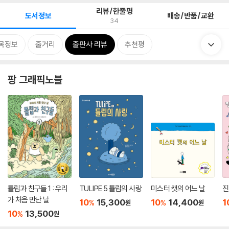
리뷰/한줄평
도서정보
배송/반품/교환
34
목정보
줄거리
출판사 리뷰
추천평
팡 그래픽노블
튤립과 친구들 1 : 우리
TULIPE 5 튤립의 사랑
미스터 캣의 어느 날
진
가 처음 만난 날
10
15,300
10
14,400
1
%
%
원
원
10
13,500
%
원