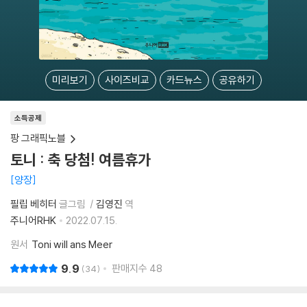
미리보기
사이즈비교
카드뉴스
공유하기
소득공제
팡 그래픽노블
토니 : 축 당첨! 여름휴가
양장
필립 베히터
글그림
김영진
역
주니어RHK
2022.07.15.
원서
Toni will ans Meer
9.9
판매지수
48
34