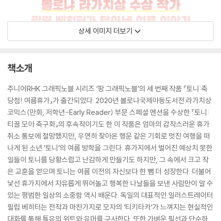
상세 이미지 더보기
책소개
주니어RHK 그래픽노블 시리즈 ‘팡 그래픽노블’의 세 번째 작품 『토니:축
당첨! 여름휴가』가 출간되었다. 2020년 볼로냐국제아동도서전 라가치상
코믹스(만화, 저학년-Early Reader) 부문 스페셜 멘션을 수상한 『토니:
티끌 모아 축구화』의 후속작이기도 한 이 작품은 엄마의 갑작스러운 휴가
취소 통보에 절망했지만, 우연히 찾아온 행운 같은 기회로 멋진 여행을 떠
나게 된 소년 ‘토니’의 여름 방학을 그린다. 휴가지에서 벌어진 예상치 못한
일들이 토니를 당황스럽고 난감하게 만들기도 하지만, 그 속에서 크고 작
은 교훈을 얻으며 토니는 여름 이전의 자신보다 한 뼘 더 성장한다. 더불어
낯선 휴가지에서 자유롭게 뛰어놀고 행복한 나날들을 보낸 사람만이 알 수
있는 평범한 일상의 소중함 역시 배운다. 독일의 대표적인 일러스트레이터
필립 베히터는 전작과 마찬가지로 모자의 ‘티키타카’가 느껴지는 현실적인
대화를 통해 특유의 위트와 유머를 구사한다. 또한 가벼운 필선과 단순하