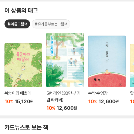
이 상품의 태그
#여름그림책
#휴가를부르는그림책
복숭아와 애벌레
5번 레인 (30만 부 기
수박 수영장
할
념 리커버)
10
15,120
10
12,600
1
%
%
원
원
10
12,600
%
원
카드뉴스로 보는 책