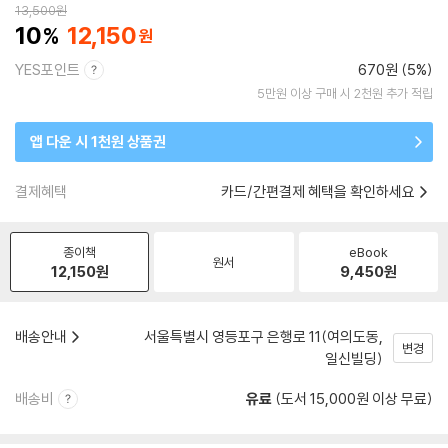
13,500
원
10
12,150
YES포인트
670원 (5%)
5만원 이상 구매 시 2천원 추가 적립
앱 다운 시 1천원 상품권
결제혜택
카드/간편결제 혜택을 확인하세요
종이책
eBook
원서
12,150
원
9,450
원
배송안내
서울특별시 영등포구 은행로 11(여의도동,
변경
일신빌딩)
배송비
유료
(도서 15,000원 이상 무료)