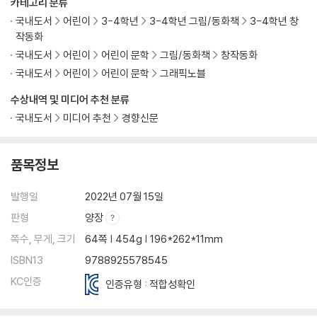
카테고리 분류
국내도서
어린이
3-4학년
3-4학년 그림/동화책
3-4학년 창
작동화
국내도서
어린이
어린이 문학
그림/동화책
창작동화
국내도서
어린이
어린이 문학
그래픽노블
수상내역 및 미디어 추천 분류
국내도서
미디어 추천
경향신문
품목정보
발행일
2022년 07월 15일
판형
양장
쪽수, 무게, 크기
64쪽 | 454g | 196*262*11mm
ISBN13
9788925578545
KC인증
인증유형 : 적합성확인