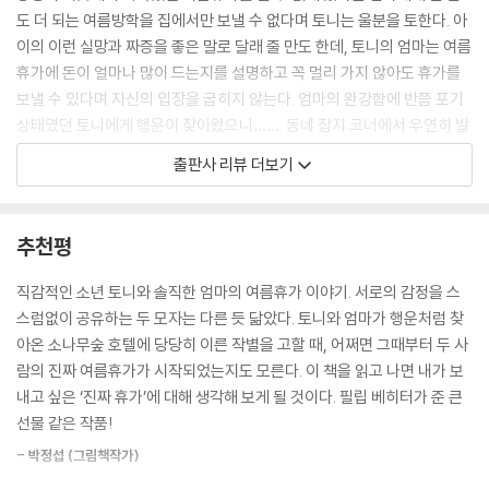
도 더 되는 여름방학을 집에서만 보낼 수 없다며 토니는 울분을 토한다. 아
이의 이런 실망과 짜증을 좋은 말로 달래 줄 만도 한데, 토니의 엄마는 여름
휴가에 돈이 얼마나 많이 드는지를 설명하고 꼭 멀리 가지 않아도 휴가를
보낼 수 있다며 자신의 입장을 굽히지 않는다. 엄마의 완강함에 반쯤 포기
상태였던 토니에게 행운이 찾아왔으니……. 동네 잡지 코너에서 우연히 발
견한 여행 경품 이벤트에 응모해, 최고급 호텔 숙박권에 당첨된 것이다! 이
출판사 리뷰 더보기
처럼 갖고 싶은 것, 하고 싶은 것을 향해 맹렬히 전진하는 토니의 천진한 고
집과 자신의 주관대로 아이를 키우고자 하는 엄마의 강단이 부딪히면서 일
어나는 일련의 과정들은 이야기 초반 긴장감을 살리고, 현실의 가정에서도
추천평
충분히 일어날 수 있는 상황이기에 독자들은 등장인물의 상황에 빠르게 이
입하게 된다. 또한 이 두 모자에게 갑작스레 찾아온 행운과 이를 향한 기쁜
직감적인 소년 토니와 솔직한 엄마의 여름휴가 이야기. 서로의 감정을 스
마음을 더욱더 증폭시키면서도 앞으로 펼쳐질 이야기에 호기심을 갖게 한
스럼없이 공유하는 두 모자는 다른 듯 닮았다. 토니와 엄마가 행운처럼 찾
다. 과연 토니와 엄마는 여름휴가를 무사히 보낼 수 있을까? 하고.
아온 소나무숲 호텔에 당당히 이른 작별을 고할 때, 어쩌면 그때부터 두 사
람의 진짜 여름휴가가 시작되었는지도 모른다. 이 책을 읽고 나면 내가 보
포기할 줄 아는 용기가 우리에게 가져다주는 것
내고 싶은 ‘진짜 휴가’에 대해 생각해 보게 될 것이다. 필립 베히터가 준 큰
.
선물 같은 작품!
토니와 엄마는 여행 경품으로 당첨된 ‘소나무숲 호텔’로 곧장 떠난다. 하지
- 박정섭 (그림책작가)
만 기대와는 달리, 두 사람에게 호텔은 점점 불편한 공간이 된다. 이 호텔에