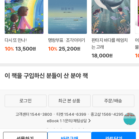
다시 또 만나!
명랑부표 : 조각이야기
판타지 바다를 헤엄치
어
는 고래
물
10
13,500
10
25,200
%
%
원
원
18,000
1
원
이 책을 구입하신 분들이 산 분야 책
로그인
최근 본 상품
주문/배송
고객센터 1544-3800
티켓 1544-6399
중고샵 1566-4295
eBook 1:1문의/채팅상담
예스이십사(주) 사업자 정보
선물하기
바로구매
카트담기
이용약관
개인정보처리방침
청소년보호정책