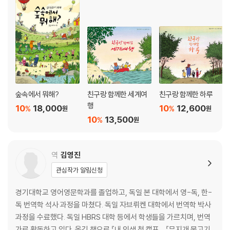
숲속에서 뭐해?
친구랑 함께한 세계여
친구랑 함께한 하루
행
10
18,000
10
12,600
%
%
원
원
10
13,500
%
원
역
김영진
관심작가 알림신청
경기대학교 영어영문학과를 졸업하고, 독일 본 대학에서 영-독, 한-
독 번역학 석사 과정을 마쳤다. 독일 자브뤼켄 대학에서 번역학 박사
과정을 수료했다. 독일 HBRS 대학 등에서 학생들을 가르치며, 번역
가로 활동하고 있다. 옮긴 책으로 『내 인생 첫 캠프』, 『무지개 물고기