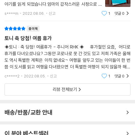
야기를 읽게 되었습니다.엄마의 갑작스러운 사정으로 여
름 휴가를 갈 수 없다는 이야기를 들은 토니는 엄마를 설
s****m
2022.08.06.
신고
1
댓글
0
득해보지만 잘 되지 않습니다. 토니는 친구와 잡지 코너에
들른 토니는 잡지에서 여행 경품을 발견하고
종이책
토니 축 당첨! 여름 휴가
◈토니 : 축 당첨! 여름휴가 - 주니어 RHK ◈ 휴가철인 요즘, 어디로
휴가를 다녀오셨나요? 그동안 코로나로 못 간 것도 있고 저희 가족은 올해
도 역시 특별한 계획은 아직 없네요~ 여행을 앞두고 있는 아이들이 한 번
쯤 이 도서를 읽고 여행을 다녀왔으면 더 특별한 여행이 되지 않을까 해서
추천합니다~ 토니는 4월 어느 날 엄마로부터 청천벽력 같은
c*****2
2022.08.05.
신고
1
댓글
0
리뷰 전체보기
배송/반품/교환 안내
이 분야 베스트셀러