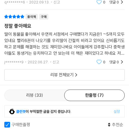
q********6
2022.09.13.
신고
0
댓글
0
동물과 친구로 지내
종이책
구매
정말 좋아해요
딸이 동물을 좋아해서 우연히 서점에서 구매했다가 지금은1 ~5까지 모두
있네요 빨리6권이 나오기를 우리딸이 간절히 비라고 있어요 신비롭기도
하고 문제를 해결하는 것도 재미있나봐요 아이들에게 강추합니다 중학생
아들도 동생거는 유치하다고 안 보는데 이 책은 재미있다고 하네요 저도
지금 읽고 있는 책을 다 읽으면 1~5권 한번 쭉 읽어봐야겠어요 아이들이
j********9
2022.06.27.
신고
0
댓글
0
호기심을 가질 수 있
리뷰 전체보기
리뷰
33
한줄평
7
클린봇
이 부적절한 글을 감지 중입니다.
설정
구매한줄평
추천순