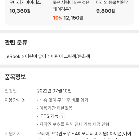
모나리자 바이러스
좋은 사람이 되는 것은
마리의 동물 병원 2
왜 어려운가
10,360
9,800
원
원
10
12,150
%
원
관련 분류
eBook
어린이 유아
어린이 그림책/동화책
품목정보
발행일
2022년 07월 10일
이용안내
배송 없이 구매 후 바로 읽기
이용기간 제한없음
TTS 가능
저작권 보호를 위해 인쇄 기능 제공 안함
지원기기
크레마,PC(윈도우 - 4K 모니터 미지원),아이폰,아이