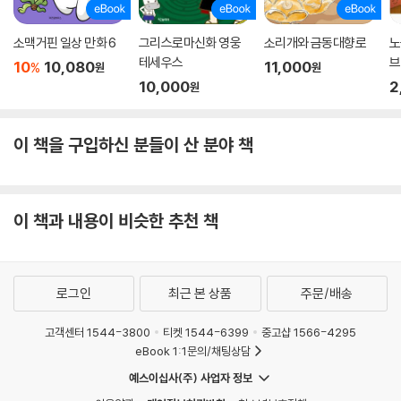
소맥거핀 일상 만화 6
그리스로마신화 영웅
소리개와 금동대향로
노
테세우스
브
10
10,080
11,000
%
원
원
10,000
2
원
이 책을 구입하신 분들이 산 분야 책
이 책과 내용이 비슷한 추천 책
로그인
최근 본 상품
주문/배송
고객센터 1544-3800
티켓 1544-6399
중고샵 1566-4295
eBook 1:1문의/채팅상담
예스이십사(주) 사업자 정보