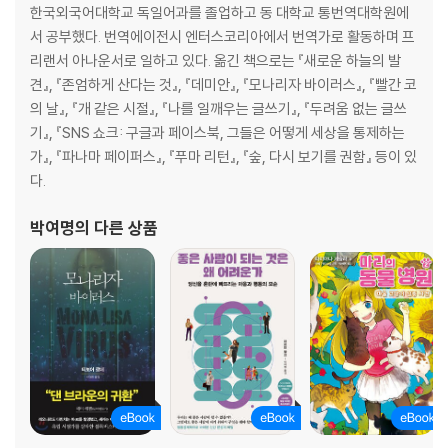
한국외국어대학교 독일어과를 졸업하고 동 대학교 통번역대학원에
서 공부했다. 번역에이전시 엔터스코리아에서 번역가로 활동하며 프
리랜서 아나운서로 일하고 있다. 옮긴 책으로는 『새로운 하늘의 발
견』, 『존엄하게 산다는 것』, 『데미안』, 『모나리자 바이러스』, 『빨간 코
의 날』, 『개 같은 시절』, 『나를 일깨우는 글쓰기』, 『두려움 없는 글쓰
기』, 『SNS 쇼크: 구글과 페이스북, 그들은 어떻게 세상을 통제하는
가』, 『파나마 페이퍼스』, 『푸마 리턴』, 『숲, 다시 보기를 권함』 등이 있
다.
박여명
의 다른 상품