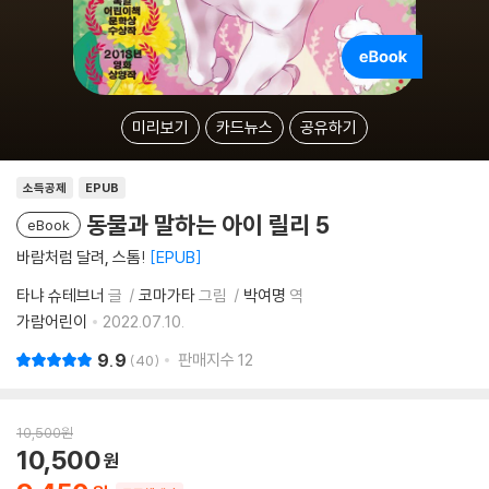
미리보기
카드뉴스
공유하기
소득공제
EPUB
동물과 말하는 아이 릴리 5
eBook
바람처럼 달려, 스톰!
EPUB
타냐 슈테브너
글
코마가타
그림
박여명
역
가람어린이
2022.07.10.
9.9
판매지수
12
40
10,500
원
10,500