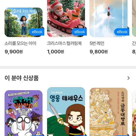
소리를 모으는 아이
크리스마스 컬러링북
5번 레인
긴
9,900
1,000
9,800
8
원
원
원
이 분야 신상품