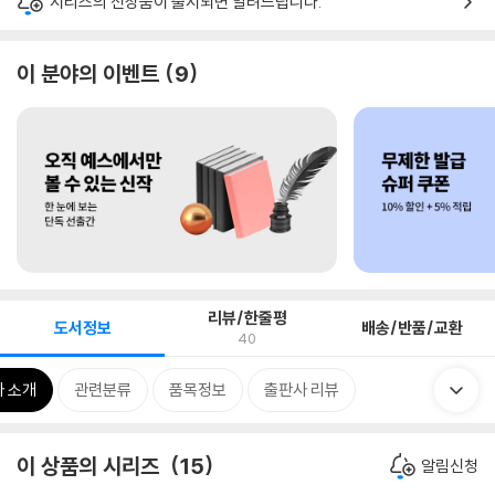
시리즈의 신상품이 출시되면 알려드립니다.
이 분야의 이벤트
9
리뷰/한줄평
도서정보
배송/반품/교환
40
 소개
관련분류
품목정보
출판사 리뷰
이 상품의 시리즈
15
알림신청