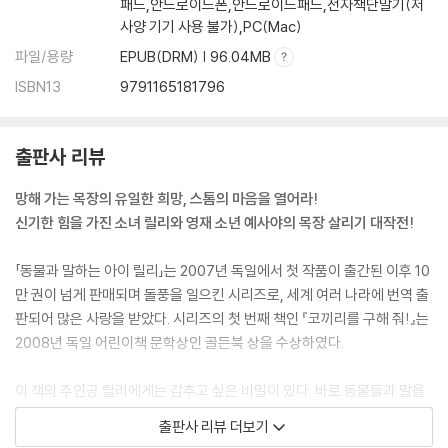
패드,안드로이드폰,안드로이드패드,전자책단말기(저
사양 기기 사용 불가),PC(Mac)
파일/용량
EPUB(DRM) | 96.04MB
ISBN13
9791165181796
출판사 리뷰
망해 가는 목장의 유일한 희망, 스톰의 마음을 열어라!
신기한 힘을 가진 소녀 릴리와 영재 소년 예사야의 목장 살리기 대작전!
「동물과 말하는 아이 릴리」는 2007년 독일에서 첫 작품이 출간된 이후 10
만 권이 넘게 판매되며 돌풍을 일으킨 시리즈로, 세계 여러 나라에 번역 출
판되어 많은 사랑을 받았다. 시리즈의 첫 번째 책인 『코끼리를 구해 줘!』는
2008년 독일 어린이책 문학상인 골든북 상을 수상하였다.
이 책의 주인공 릴리에게는 감추고 싶은 비밀이 있다. 바로 동물들과 말을
할 수 있다는 것. 릴리는 동물들에게는 인기가 많지만, 다른 아이들과는 친
출판사 리뷰 더보기
하게 지낼 수가 없다. 이상한 아이처럼 보이지 않기 위해서 특별한 능력을