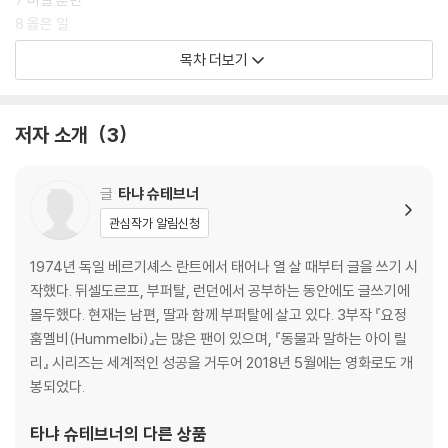
8 옳은 일
9 작은 선물
목차 더보기
10 행복한 말들
11 메를린의 마법
12 운동장에 나타난 조랑말
저자 소개
3
13 용기
14 승마 대회
15 경기장에서 일어난 소동
글
타냐 슈테브너
16 스타 탄생
관심작가 알림신청
1974년 독일 베르기셰스 란트에서 태어나 열 살 때부터 글을 쓰기 시
작했다. 뒤셀도르프, 부퍼탈, 런던에서 공부하는 동안에도 글쓰기에
몰두했다. 현재는 남편, 딸과 함께 부퍼탈에 살고 있다. 3부작 『요정
훔멜비(Hummelbi)』는 많은 팬이 있으며, 『동물과 말하는 아이 릴
리』 시리즈는 세계적인 성공을 거두어 2018년 5월에는 영화로도 개
봉되었다.
타냐 슈테브너
의 다른 상품