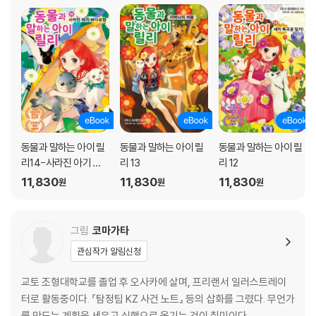
동물과 말하는 아이 릴
동물과 말하는 아이 릴
동물과 말하는 아이 릴
리14-사라진 아기 바
리 13
리 12
다표범
11,830
11,830
11,830
원
원
원
그림
코마가타
관심작가 알림신청
교토 조형대학교를 졸업 후 오사카에 살며, 프리랜서 일러스트레이
터로 활동중이다. 『탐정팀 KZ 사건 노트』 등의 삽화를 그렸다. 무언가
를 만드는 계획을 세우고 실행으로 옮기는 것이 취미이다.