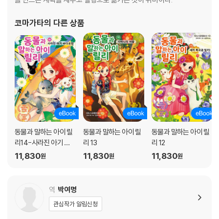
코마가타
의 다른 상품
동물과 말하는 아이 릴
동물과 말하는 아이 릴
동물과 말하는 아이 릴
리14-사라진 아기 바
리 13
리 12
다표범
11,830
11,830
11,830
원
원
원
역
박여명
관심작가 알림신청