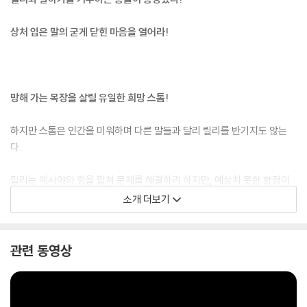
상처 입은 말의 굳게 닫힌 마음을 열어라!
망해 가는 목장을 살릴 유일한 희망 스톰!
하지만 스톰은 인간을 미워하며 다른 말들과 달리 릴리를 반기지도 않는
다.
릴리는 예사야와 힘을 합쳐 문제를 해결하려 하지만, 예상치 못한 함정이
둘을 기다리고 있는데……. 상처받은 말은 마음을 열고 릴리와 친구가 될
소개 더보기
수 있을까?
학교에서는 수줍은 외톨이지만 동물들에겐 인기 짱, 릴리와 동물들이 나누
관련 동영상
는 특별한 우정 이야기!