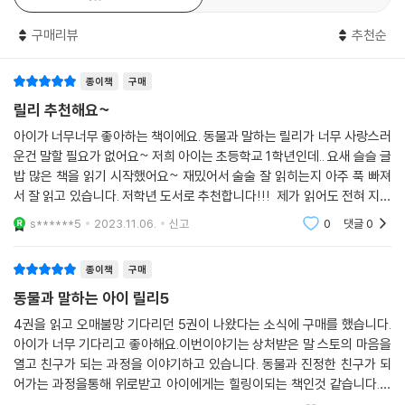
이 책에서는 남들과 다르다는 것을 두려워하는 릴리에게 ‘왜 두려운지’, ‘남
구매리뷰
추천순
들과 다르다는 이유로 나쁜 경험을 한 적이 있는지’와 같은 질문을 자연스
럽게 던지고, 남들과 다른 게 결코 부끄럽거나 숨겨야 할 일이 아니라 자신
종이책
구매
만의 개성이자 장점이 될 수 있다는 사실을 말해 준다.
릴리 추천해요~
「동물과 말하는 아이 릴리」 시리즈는 현재 열세 권이 나와 있으며 새로운
아이가 너무너무 좋아하는 책이에요. 동물과 말하는 릴리가 너무 사랑스러
이야기들이 계속 출간 중이다. 동물들과 우정을 나누는 따뜻하고 유쾌한
운건 말할 필요가 없어요~ 저희 아이는 초등학교 1학년인데.. 요새 슬슬 글
에피소드들을 통해 독자들은 도덕적인 용기, 남과 다른 나, 두려움 극복 등
밥 많은 책을 읽기 시작했어요~ 재밌어서 술술 잘 읽히는지 아주 푹 빠져
삶의 지혜를 배울 수 있다.
서 잘 읽고 있습니다. 저학년 도서로 추천합니다!!! 제가 읽어도 전혀 지루
하지 않고 너무 재밌네요~ 책 표지도 너무 사랑스러워서 아이들 눈에 확
s******5
2023.11.06.
신고
0
댓글
0
띄는지 서점
종이책
구매
동물과 말하는 아이 릴리5
4권을 읽고 오매불망 기다리던 5권이 나왔다는 소식에 구매를 했습니다.
아이가 너무 기다리고 좋아해요.이번이야기는 상처받은 말 스토의 마음을
열고 친구가 되는 과정을 이야기하고 있습니다. 동물과 진정한 친구가 되
어가는 과정을통해 위로받고 아이에게는 힐링이되는 책인것 같습니다.동
물들에게 인기가 많은 릴리처럼 자신도 동물들에게 인기가 많아지고 여러