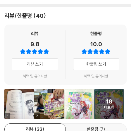
감추려고 안간힘을 쓰기 때문이다. 5권 『바람처럼 달려, 스톰!』에서는 릴
리네 반에 새로 전학 온 친구 볼케네 가족이 운영하는 목장을 돕기 위해 맹
리뷰/한줄평
40
활약하는 릴리와 예사야의 이야기가 펼쳐진다. 또한 릴리를 괴롭힐 궁리만
하던 트릭시의 새로운 모습을 볼 수 있다.
리뷰
한줄평
전권인 『웃는 침팬지의 비밀』에 이어 이번 권에서도 동물 학대라는 다소
9.8
10.0
무거운 문제를 다루고 있다. 책에 등장하는 조련사는 기록을 단축시키기
위해 말에게 채찍질을 하고, 다리에 금지 약물을 바르는 등 불법적인 행동
도 서슴지 않는다. 장애물을 넘는 게 고통스러운 일이 되어 버린 스톰은 인
리뷰 쓰기
한줄평 쓰기
간을 불신하고 미워하지만, 릴리를 태우고 즐겁게 달리는 다른 말을 보고
고통 없이도 장애물을 넘을 수 있다는 걸 깨닫게 되고 차츰 마음을 열게 된
혜택 및 유의사항
혜택 및 유의사항
다. 이 책에서 나오는 목장 식구들은 릴리처럼 동물과 대화하는 능력은 없
지만, 누구보다 말들을 아끼고 이해한다. 목장 식구들이 말들과 교류하고
공감하는 모습은 인간과 동물의 관계에 있어서도 우정과 믿음이 무엇보다
18
중요하다는 사실을 일깨워 준다.
더보기
이 책의 등장인물들은 남들과 다른 특별함을 가지고 있다. 아이들은 대부
2
2
분 내가 친구와 다르다는 것을 부끄러워하고 숨기고 싶어 한다. 공동체 생
리뷰
33
한줄평
7
활에서 ‘남들과 다르다는 것’은 불편함을 주는 경우가 훨씬 많기 때문이다.