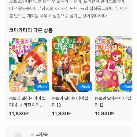
교토 조형대학교를 졸업 후 오사카에 살며, 프리랜서 일러스트레이
터로 활동중이다. 『탐정팀 KZ 사건 노트』 등의 삽화를 그렸다. 무언가
를 만드는 계획을 세우고 실행으로 옮기는 것이 취미이다.
코마가타
의 다른 상품
동물과 말하는 아이 릴
동물과 말하는 아이 릴
동물과 말하는 아이 릴
리14-사라진 아기 바
리 13
리 12
다표범
11,830
11,830
11,830
원
원
원
역
고향옥