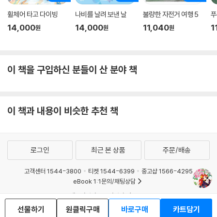
휠체어 타고 다이빙
나비를 날려 보낸 날
불량한 자전거 여행 5
푸
14,000
14,000
11,040
1
원
원
원
이 책을 구입하신 분들이 산 분야 책
이 책과 내용이 비슷한 추천 책
로그인
최근 본 상품
주문/배송
고객센터 1544-3800
티켓 1544-6399
중고샵 1566-4295
eBook 1:1문의/채팅상담
예스이십사(주) 사업자 정보
선물하기
원클릭구매
바로구매
카트담기
이용약관
개인정보처리방침
청소년보호정책