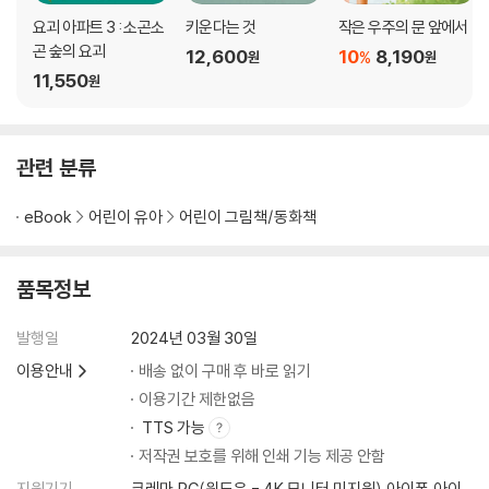
요괴 아파트 3 : 소곤소
키운다는 것
작은 우주의 문 앞에서
곤 숲의 요괴
12,600
10
8,190
%
원
원
11,550
원
관련 분류
eBook
어린이 유아
어린이 그림책/동화책
품목정보
발행일
2024년 03월 30일
이용안내
배송 없이 구매 후 바로 읽기
이용기간 제한없음
TTS 가능
저작권 보호를 위해 인쇄 기능 제공 안함
지원기기
크레마,PC(윈도우 - 4K 모니터 미지원),아이폰,아이