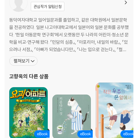
관심작가 알림신청
동덕여자대학교 일어일문과를 졸업하고, 같은 대학원에서 일본문학
을 전공하였다. 일본 나고야대학교에서 일본어와 일본 문화를 공부했
다. ‘한일 아동문학 연구회’에서 오랫동안 두 나라의 어린이·청소년 문
학을 비교·연구해 왔다. 『민담의 심층』, 『아포리아, 내일의 바람』, 『있
으려나 서점』, 『아빠가 되었습니다만』, 『나는 입으로 걷는다』, 『컬러
풀』, 『일러스트 창가의 토토』, 『핀란드 교육 현장 보고서』, 『카페 레인
펼쳐보기
보우』, 『진짜 가족』 들을 비롯해 많은 어린이책과 청소년문학, 문학책
을 우리말로 옮겼다. 『러브레터야, 부탁해』로 2016년 국제아동청소
고향옥
의 다른 상품
년도서협의회(IBBY) 아너리스