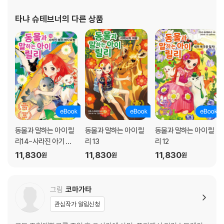
타냐 슈테브너
의 다른 상품
동물과 말하는 아이 릴
동물과 말하는 아이 릴
동물과 말하는 아이 릴
리14-사라진 아기 바
리 13
리 12
다표범
11,830
11,830
11,830
원
원
원
그림
코마가타
관심작가 알림신청