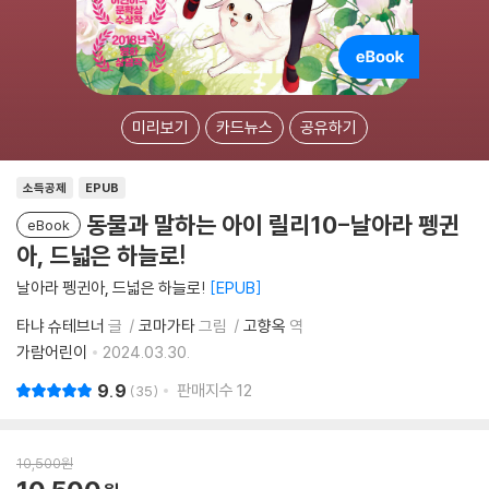
미리보기
카드뉴스
공유하기
소득공제
EPUB
동물과 말하는 아이 릴리10-날아라 펭귄
eBook
아, 드넓은 하늘로!
날아라 펭귄아, 드넓은 하늘로!
EPUB
타냐 슈테브너
글
코마가타
그림
고향옥
역
가람어린이
2024.03.30.
9.9
판매지수
12
35
10,500
원