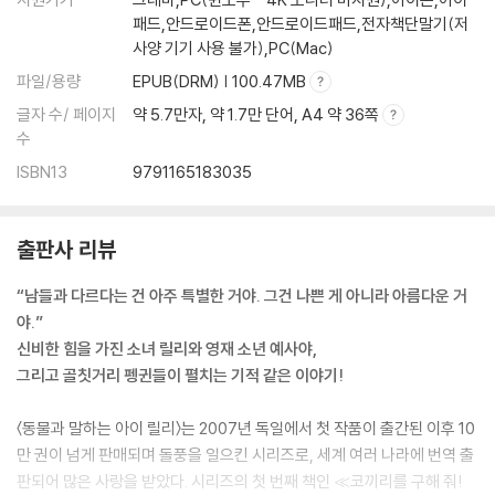
패드,안드로이드폰,안드로이드패드,전자책단말기(저
사양 기기 사용 불가),PC(Mac)
파일/용량
EPUB(DRM) | 100.47MB
글자 수/ 페이지
약 5.7만자, 약 1.7만 단어, A4 약 36쪽
수
ISBN13
9791165183035
출판사 리뷰
“남들과 다르다는 건 아주 특별한 거야. 그건 나쁜 게 아니라 아름다운 거
야.”
신비한 힘을 가진 소녀 릴리와 영재 소년 예사야,
그리고 골칫거리 펭귄들이 펼치는 기적 같은 이야기!
〈동물과 말하는 아이 릴리〉는 2007년 독일에서 첫 작품이 출간된 이후 10
만 권이 넘게 판매되며 돌풍을 일으킨 시리즈로, 세계 여러 나라에 번역 출
판되어 많은 사랑을 받았다. 시리즈의 첫 번째 책인 ≪코끼리를 구해 줘!