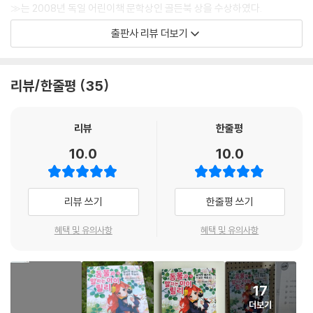
≫는 2008년 독일 어린이책 문학상인 골든북 상을 수상하였다.
출판사 리뷰 더보기
이 책의 주인공 릴리에게는 감추고 싶은 비밀이 있다. 바로 동물들과 말을
할 수 있다는 것. 릴리는 동물들에게는 인기가 많지만, 다른 아이들과는 친
하게 지낼 수가 없다. 이상한 아이처럼 보이지 않기 위해서 특별한 능력을
리뷰/한줄평
35
감추려고 안간힘을 쓰기 때문이다.
10권 ≪날아라 펭귄아, 드넓은 하늘로!≫는 9권 ≪골칫덩이 펭귄들≫에
리뷰
한줄평
이어지는 내용으로, 세계 각국에서 보내온 말썽 많은 펭귄들을 돕기 위해
10.0
10.0
고군분투하는 릴리와 예사야의 이야기가 펼쳐진다. 또한 신비로운 능력이
세상에 알려진 뒤 기자들과 파파라치들에게 쫓기는 릴리의 이야기와, 믿었
던 주위 사람들에게 배신당하고 괴로워하는 릴리를 지키려고 애쓰는 가족
리뷰 쓰기
한줄평 쓰기
과 친구들의 이야기, 진정한 우정과 용기, 뜻밖의 아이디어로 어려움을 해
결해 나가는 릴리와 친구들의 이야기를 다루고 있다. 한 권으로는 담기 힘
혜택 및 유의사항
혜택 및 유의사항
든 다채로운 이야기들이 9권과 10권에 걸쳐 그려진다.
볏왕관펭귄인 파샤는 불평이 많고 다른 펭귄들을 무시는 심술쟁이 수컷 펭
17
귄이다. 훔볼트펭귄인 카지미르와 켄터키는 둘 다 수컷이지만, 암컷에게는
더보기
전혀 관심이 없고 자기들끼리 알을 품어 새끼를 낳고 싶어 한다. 젠투 펭귄