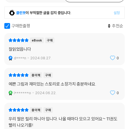
해당하는 위협이라고 볼 수 있다.
클린봇
이 부적절한 글을 감지 중입니다.
설정
우리의 무관심이 때로는 대자연의 흐름을 바꿔 버릴 수도 있다. 작은 일이
라도 한 사람, 한 사람이 관심을 가지고 주의를 기울인다면, 지구 온난화의
구매한줄평
추천순
속도를 늦추고 펭귄들의 삶도 지금보다 조금은 나아질 수 있을지도 모른
다.
eBook
구매
잘읽었읍니다
〈동물과 말하는 아이 릴리〉 시리즈는 현재 열세 권이 나와 있으며 새로운
이야기들이 계속 출간 중이다. 동물들과 우정을 나누는 따뜻하고 유쾌한
d****n
2024.08.27.
0
에피소드들을 통해 독자들은 도덕적인 용기, 남과 다른 나, 두려움 극복 등
삶의 지혜를 배우고, 동물과 자연 보호에 대해서도 다시 한 번 생각해 볼 기
종이책
구매
회를 가질 수 있다.
예쁜 그림과 재미있는 스토리로 소장가치 충분하네요.
l*******o
2024.06.22.
0
종이책
구매
우리 딸은 릴리 마니아 입니다. 나올 때마다 모으고 있어요~ 11권도
빨리 나오기를!