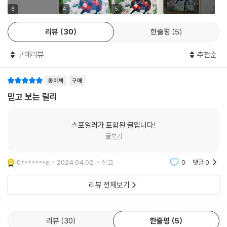
인 다섯 공주 펭귄은 끊임없이 티격태격 싸우고 수다를 떨어 귀를 아프게
6
4
5
한다. 그리고 아프리카펭귄인 유키는 높은 곳에서 뛰어내리는 위험한 행동
리뷰
30
한줄평
5
을 일삼는다. ‘문제적 펭귄’들을 눈앞에 맞닥뜨린 릴리는 처음 하는 펭귄들
과의 대화에 허둥거리고, 진심 어린 대화에도 펭귄들의 문제가 해결될 기
구매리뷰
추천순
미가 안 보이자 절망에 빠진다. 릴리는 펭귄들의 마음을 열고 문제를 해결
할 수 있을까?
종이책
구매
≪날아라 펭귄아, 드넓은 하늘로!≫의 주인공인 펭귄은 동물원이나 수족
믿고 보는 릴리
관에서 볼 수 있는 작고 사랑스러운 동물이라는 이미지가 강하다. 하지만
실제로는 남반구의 극히 한정된 지역에서만 살고 있는 야생 동물로, 지구
스포일러가 포함된 글입니다!
온난화의 영향을 강하게 받고 있는 동물 중 하나이다. 지구 온난화 때문에
글보기
멸종 위기에 놓인 동물이라고 하면 가장 먼저 떠오르는 건 북극곰이지만,
그에 못지않게 펭귄의 수도 급속히 감소하고 있다고 알려져 있다. 기온이
0*******e
2024.04.02.
신고
0
댓글
0
높아지면서 남극의 얼음이 녹거나 바닷물의 온도가 상승해 바닷속 생태계
가 무너지고 있다. 그로 인해 펭귄의 먹이가 줄거나 지금까지 없었던 질병
리뷰 전체보기
이 발생하기도 한다. 또한 인간이 버린 쓰레기가 펭귄의 서식지로 흘러가
펭귄의 삶을 위협하는 것도 볼 수 있다. 포획으로 인해 수가 점점 줄어들다
가 멸종되어 버린 펭귄 종도 있다. 이것은 펭귄뿐만 아니라 생태계 전반에
리뷰
30
한줄평
5