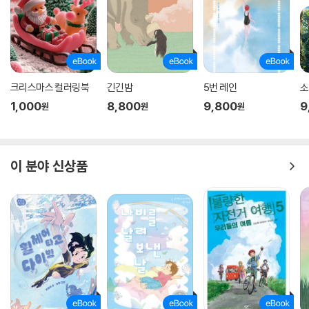
크리스마스 컬러링북
긴긴밤
5번 레인
소
1,000
8,800
9,800
9
원
원
원
이 분야 신상품