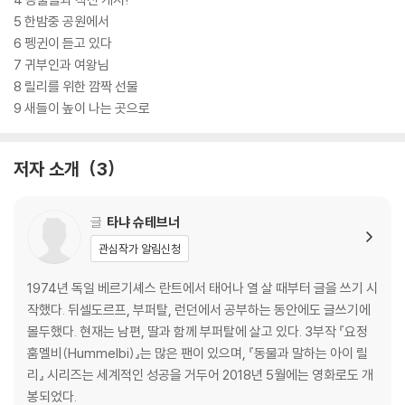
5 한밤중 공원에서
6 펭귄이 듣고 있다
7 귀부인과 여왕님
8 릴리를 위한 깜짝 선물
9 새들이 높이 나는 곳으로
저자 소개
3
글
타냐 슈테브너
관심작가 알림신청
1974년 독일 베르기셰스 란트에서 태어나 열 살 때부터 글을 쓰기 시
작했다. 뒤셀도르프, 부퍼탈, 런던에서 공부하는 동안에도 글쓰기에
몰두했다. 현재는 남편, 딸과 함께 부퍼탈에 살고 있다. 3부작 『요정
훔멜비(Hummelbi)』는 많은 팬이 있으며, 『동물과 말하는 아이 릴
리』 시리즈는 세계적인 성공을 거두어 2018년 5월에는 영화로도 개
봉되었다.