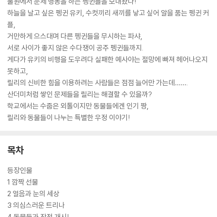
물원에서 문제 행동을 하는 펭귄들을 보내왔다!
하늘을 날고 싶은 펭귄 유키, 수컷끼리 새끼를 낳고 싶어 알을 품는 펭귄 커
플,
거만하게 으스대며 다른 펭귄들을 무시하는 파샤,
서로 사이가 좋지 않은 수다쟁이 공주 펭귄들까지.
게다가 유키의 비행을 도우려다 실패한 예사야는 절망에 빠져 헤어나오지
못하고,
릴리의 신비한 힘을 이용하려는 사람들은 점점 늘어만 가는데…….
산더미처럼 쌓인 문제들을 릴리는 해결할 수 있을까?
학교에서는 수줍은 외톨이지만 동물들에겐 인기 짱,
릴리와 동물들이 나누는 특별한 우정 이야기!
목차
등장인물
1 깜짝 선물
2 얼음과 눈의 세상
3 의심스러운 트리나
4 동물들과 작전 개시!