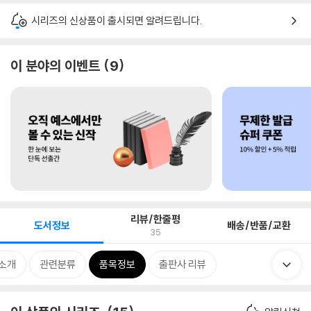
시리즈의 신상품이 출시되면 알려드립니다.
이 분야의 이벤트
9
리뷰/한줄평
도서정보
배송/반품/교환
35
 소개
관련분류
품목정보
출판사 리뷰