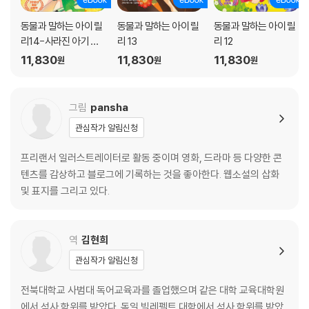
동물과 말하는 아이 릴
동물과 말하는 아이 릴
동물과 말하는 아이 릴
리14-사라진 아기 바
리 13
리 12
다표범
11,830
11,830
11,830
원
원
원
그림
pansha
관심작가 알림신청
프리랜서 일러스트레이터로 활동 중이며 영화, 드라마 등 다양한 콘
텐츠를 감상하고 블로그에 기록하는 것을 좋아한다. 웹소설의 삽화
및 표지를 그리고 있다.
역
김현희
관심작가 알림신청
전북대학교 사범대 독어교육과를 졸업했으며 같은 대학 교육대학원
에서 석사 학위를 받았다. 독일 빌레펠트 대학에서 석사 학위를 받았