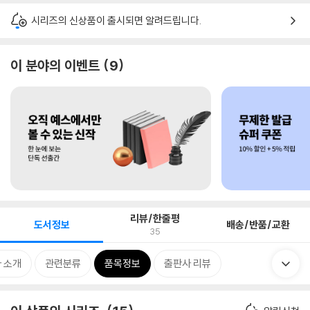
시리즈의 신상품이 출시되면 알려드립니다.
이 분야의 이벤트
9
리뷰/한줄평
도서정보
배송/반품/교환
35
 소개
관련분류
품목정보
출판사 리뷰