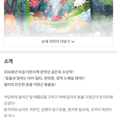
상세 이미지 더보기
소개
2008년 독일 어린이책 문학상 골든북 수상작!
『동물과 말하는 아이 릴리』 번외편, 깜짝 스페셜 제1탄!
릴리의 든든한 동물 지원군 총출동!
악당에게 끌려간 말 메를린을 구하기 위해 릴리의 동물 지원군이 한자리에
모였다!
본자이와 슈미트 귀부인, 침팬지 암스트롱, 캥거루 킬리에, 코끼리 마르타
와 로니,