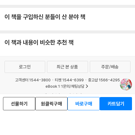
이 책을 구입하신 분들이 산 분야 책
이 책과 내용이 비슷한 추천 책
로그인
최근 본 상품
주문/배송
고객센터 1544-3800
티켓 1544-6399
중고샵 1566-4295
eBook 1:1문의/채팅상담
예스이십사(주) 사업자 정보
선물하기
원클릭구매
바로구매
카트담기
이용약관
개인정보처리방침
청소년보호정책
PC버전
회사소개
거래처관계자께
도서홍보
광고
Copyright © YES24 Corp. All Rights Reserved.
MATOM16