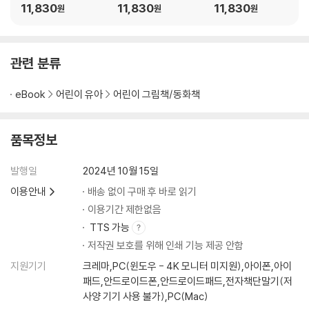
다표범
11,830
11,830
11,830
원
원
원
관련 분류
eBook
어린이 유아
어린이 그림책/동화책
품목정보
발행일
2024년 10월 15일
이용안내
배송 없이 구매 후 바로 읽기
이용기간 제한없음
TTS 가능
저작권 보호를 위해 인쇄 기능 제공 안함
지원기기
크레마,PC(윈도우 - 4K 모니터 미지원),아이폰,아이
패드,안드로이드폰,안드로이드패드,전자책단말기(저
사양 기기 사용 불가),PC(Mac)