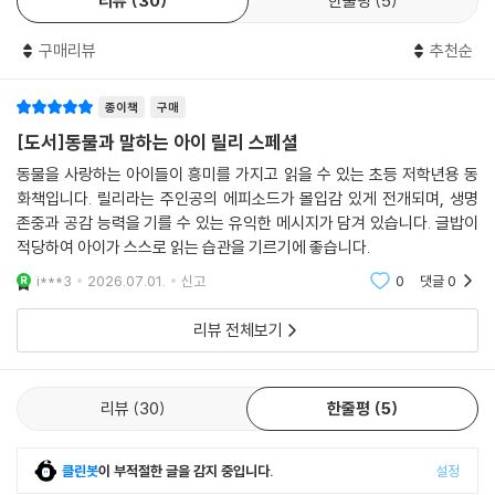
리뷰
30
한줄평
5
서 모험을 하고 싶어 하는 다른 동물들까지 모두 합세하며 릴리의 구조대
는 희한한 조합을 이루게 된다. 그 가운데 기대하지 않았던 가장 큰 활약을
구매리뷰
추천순
펼친 동물은 과연 누구일까?
종이책
구매
〈동물과 말하는 아이 릴리〉 시리즈는 현재 열세 권이 나와 있으며 새로운
이야기들이 계속 출간 중이다. 동물들과 우정을 나누는 따뜻하고 유쾌한
[도서]동물과 말하는 아이 릴리 스페셜
에피소드들을 통해 독자들은 도덕적인 용기, 남과 다른 나, 두려움 극복 등
동물을 사랑하는 아이들이 흥미를 가지고 읽을 수 있는 초등 저학년용 동
삶의 지혜를 배우고, 동물과 자연 보호에 대해서도 다시 한 번 생각해 볼 기
화책입니다. 릴리라는 주인공의 에피소드가 몰입감 있게 전개되며, 생명
회를 가질 수 있다.
존중과 공감 능력을 기를 수 있는 유익한 메시지가 담겨 있습니다. 글밥이
적당하여 아이가 스스로 읽는 습관을 기르기에 좋습니다.
i***3
2026.07.01.
신고
0
댓글
0
리뷰 전체보기
리뷰
30
한줄평
5
클린봇
이 부적절한 글을 감지 중입니다.
설정