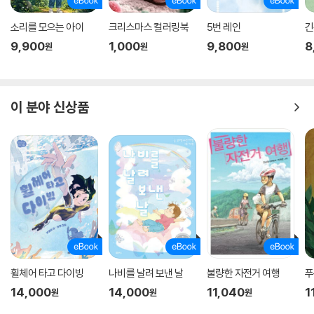
소리를 모으는 아이
크리스마스 컬러링북
5번 레인
긴
9,900
1,000
9,800
8
원
원
원
이 분야 신상품
휠체어 타고 다이빙
나비를 날려 보낸 날
불량한 자전거 여행
푸
14,000
14,000
11,040
1
원
원
원