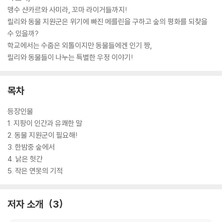
맹수 샨카르와 사미라, 꼬마 라이거들까지!
릴리와 동물 지원군은 위기에 빠진 메를린을 구하고 숲의 평화를 되찾을
수 있을까?
학교에서는 수줍은 외톨이지만 동물들에겐 인기 짱,
릴리와 동물들이 나누는 특별한 우정 이야기!
목차
등장인물
1. 지팡이 인간과 유쾌한 말
2. 동물 지원군이 필요해!
3. 한밤중 숲에서
4. 낡은 헛간
5. 작은 연못의 기적
저자 소개
3