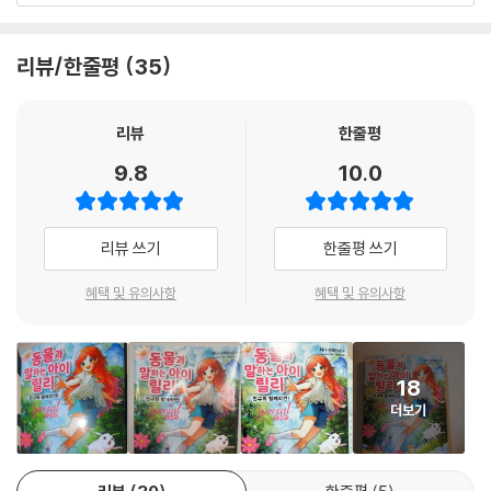
할 수 있다는 것. 릴리는 동물들에게는 인기가 많지만, 다른 아이들과는 친
하게 지낼 수가 없다. 이상한 아이처럼 보이지 않기 위해서 특별한 능력을
리뷰/한줄평
35
감추려고 안간힘을 쓰기 때문이다.
이번에 출간된 깜짝 스페셜 제1탄 《친구와 함께라면!》은 〈동물과 말하는
리뷰
한줄평
아이 릴리〉 시리즈의 번외편이다. 릴리의 곁에서 항상 좋은 친구가 되어 주
9.8
10.0
는 본자이와 슈미트 귀부인은 물론이고, 유쾌한 말 메를린, 침팬지 암스트
롱, 캥거루 킬리에, 맹수 커플인 샨카르와 사미라, 어린 라이거들, 코끼리
마르타와 로니까지, 릴리가 그동안 구해 주고 도움을 주며 우정을 쌓았던
리뷰 쓰기
한줄평 쓰기
동물 친구들이 한꺼번에 등장한다.
혜택 및 유의사항
혜택 및 유의사항
시리즈 열 권 출간 기념으로 나온 깜짝 스페셜 제1탄 《친구와 함께라면!》
은 1권에서 10권에 걸쳐 등장했던 귀여운 동물들의 근황을 궁금해하는 독
자들을 위한 종합 선물 세트인 셈이다.
18
방울새의 제보로 친한 친구 메를린이 붙잡혀 갔다는 소식을 듣게 된 릴리
더보기
는 예사야와 함께 메를린을 구하러 갈 계획을 세운다. 동물 친구들의 도움
이 필요하다고 여긴 릴리는 힘센 코끼리 마르타를 찾아가고, 혹시 모를 위
험에 대비해 맹수 커플 샨카르와 사미라에게도 도움을 청한다. 그 과정에