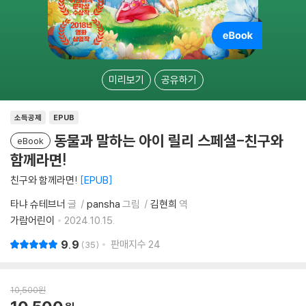
미리보기
공유하기
소득공제
EPUB
동물과 말하는 아이 릴리 스페셜-친구와
eBook
함께라면!
친구와 함께라면!
EPUB
타냐 슈테브너
글
pansha
그림
김현희
역
가람어린이
2024.10.15.
9.9
판매지수
24
35
10,500
원