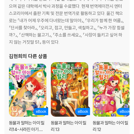
으며 같은 대학에서 박사 과정을 수료했다. 현재 번역에이전시 엔터
스코리아에서 출판 기획 및 전문 번역가로 활동하고 있다. 옮긴 책으
로는 『내가 어제 우주에 다녀왔는데 말이야』, 『우리가 함께 한 여름』,
『단서를 찾아라』, 『오리고, 접고, 만들고, 색칠하고』, 『누가 가장 힘셀
까?』, 『산책하는 물고기』, 『주소를 쓰세요』, 『사장이 들키고 싶어 하
지 않는 거짓말 51』 등이 있다.
김현희
의 다른 상품
동물과 말하는 아이 릴
동물과 말하는 아이 릴
동물과 말하는 아이 릴
리14-사라진 아기 바
리 13
리 12