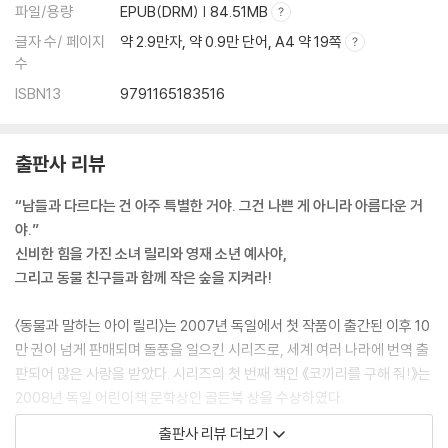
파일/용량
EPUB(DRM) | 84.51MB
글자 수/ 페이지
약 2.9만자, 약 0.9만 단어, A4 약 19쪽
수
ISBN13
9791165183516
출판사 리뷰
“남들과 다르다는 건 아주 특별한 거야. 그건 나쁜 게 아니라 아름다운 거
야.”
신비한 힘을 가진 소녀 릴리와 영재 소년 예사야,
그리고 동물 친구들과 함께 작은 숲을 지켜라!
〈동물과 말하는 아이 릴리〉는 2007년 독일에서 첫 작품이 출간된 이후 10
만 권이 넘게 판매되며 돌풍을 일으킨 시리즈로, 세계 여러 나라에 번역 출
판되어 많은 사랑을 받았다. 시리즈의 첫 번째 책인 《코끼리를 구해 줘!》는
2008년 독일 어린이책 문학상인 골든북 상을 수상하였다.
출판사 리뷰 더보기
이 책의 주인공 릴리에게는 감추고 싶은 비밀이 있다. 바로 동물들과 말을