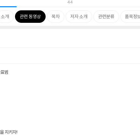
44
소개
관련 동영상
목차
저자 소개
관련분류
품목정
다표범
숲을 지키자!