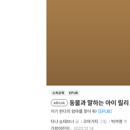
소득공제
EPUB
동물과 말하는 아이 릴리
eBook
아기 판다의 엄마를 찾아 줘!
EPUB
타냐 슈테브너
글
코마가타
그림
박여명
역
가람어린이
2022.12.14.