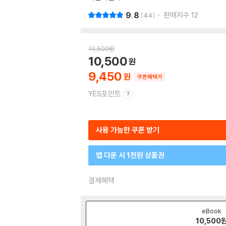
9.8
판매지수
12
44
10,500
원
10,500
9,450
쿠폰혜택가
YES포인트
사용 가능한 쿠폰 받기
앱 다운 시 1천원 상품권
결제혜택
eBook
10,500