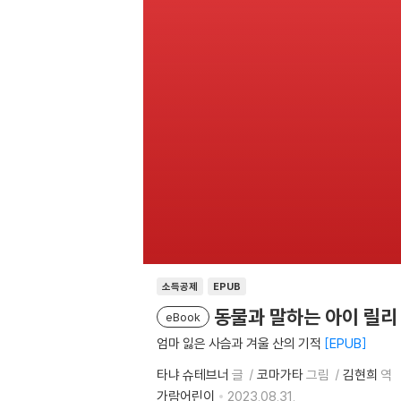
소득공제
EPUB
동물과 말하는 아이 릴리
eBook
엄마 잃은 사슴과 겨울 산의 기적
EPUB
타냐 슈테브너
글
코마가타
그림
김현희
역
가람어린이
2023.08.31.