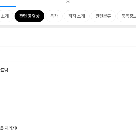
29
소개
관련 동영상
목차
저자 소개
관련분류
품목정
다표범
숲을 지키자!