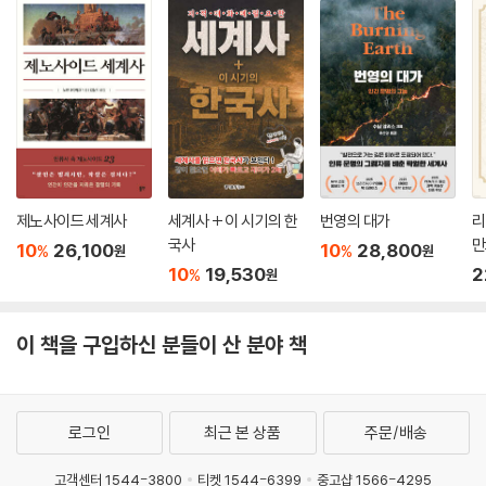
년간의 근대사를 다룬다. 1~2부는 콜럼버스나 코르테스 같은 정복자(침
략자)가 아메리카 대륙을 짓밟기 전 마야, 잉카, 아스텍 제국의 역사와 문
화를 자세히 다루고 있다. 이는 탐험과 정복이라는 미명하에 자행된 학살
과 문화적 위업을 파괴한 그 시대의 파괴자를 제대로 심판해야 한다는 래
리 고닉의 엄정한 역사의식을 엿볼 수 있는 대목이다. 유럽 대항해 시대에
스페인의 오랜 식민지였던 네덜란드가 어떻게 세계무역의 강자가 되었는
지, 아메리카를 개척하고 인디언과 폭넓게 교류한 나라는 영국이 아니라
프랑스였다는 사실과 1500년대 영국도 스페인이나 네덜란드 무역선을 약
제노사이드 세계사
세계사 + 이 시기의 한
번영의 대가
리
탈하면서 연명했다는 이야기 등은 흔히 앵글로색슨 중심의 세계사에서는
국사
만
보기 힘든 것으로, 래리 고닉은 미국이나 영국의 일방적 시각에서 역사를
10
26,100
10
28,800
%
%
원
원
10
19,530
2
보지 않으려고 노력했음을 알 수 있다.
%
원
5권 : 바스티유에서 바그다드까지
이 책을 구입하신 분들이 산 분야 책
프랑스혁명 전야인 1700년대 후반부터 현재진행형인 아프간 전쟁까지,
복잡한 근현대 세계사를 가지런히 풀어낸다. 계몽주의에서 시작하여 두 세
기 반 동안 일어난 혁명, 사회경제변혁, 민족주의, 식민주의, 과학진보 등
을 다루고 21세기 초반에 일어난 이라크, 아프간 전쟁까지 건드린다. 래리
로그인
최근 본 상품
주문/배송
고닉은 아프리카와 노예제 폐지, 오토만 제국의 몰락, 일본의 근대화 과정,
고객센터 1544-3800
티켓 1544-6399
중고샵 1566-4295
중국 공산당과 국민당의 대립, 남아메리카의 독립 운동에 이르기까지 세계