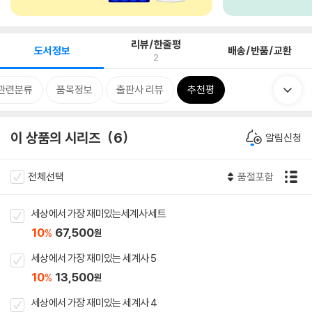
리뷰/한줄평
도서정보
배송/반품/교환
2
관련분류
품목정보
출판사 리뷰
추천평
이 상품의 시리즈
6
알림신청
전체선택
품절포함
세상에서 가장 재미있는세계사 세트
10
67,500
%
원
세상에서 가장 재미있는 세계사 5
10
13,500
%
원
세상에서 가장 재미있는 세계사 4