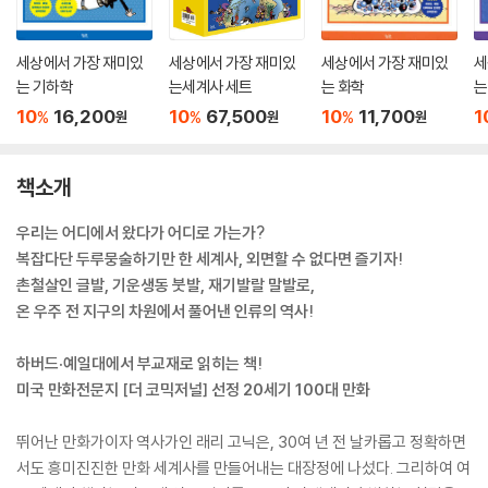
세상에서 가장 재미있
세상에서 가장 재미있
세상에서 가장 재미있
세
는 기하학
는세계사 세트
는 화학
는
10
16,200
10
67,500
10
11,700
1
%
%
%
원
원
원
책소개
우리는 어디에서 왔다가 어디로 가는가?
복잡다단 두루뭉술하기만 한 세계사, 외면할 수 없다면 즐기자!
촌철살인 글발, 기운생동 붓발, 재기발랄 말발로,
온 우주 전 지구의 차원에서 풀어낸 인류의 역사!
하버드·예일대에서 부교재로 읽히는 책!
미국 만화전문지 [더 코믹저널] 선정 20세기 100대 만화
뛰어난 만화가이자 역사가인 래리 고닉은, 30여 년 전 날카롭고 정확하면
서도 흥미진진한 만화 세계사를 만들어내는 대장정에 나섰다. 그리하여 여