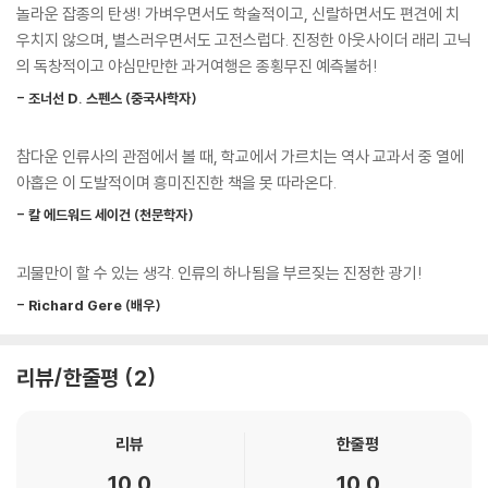
라고만 느껴지는’ 내용들을 만화로 재미있고 쉽게 소개하는 데 관심을 가
놀라운 잡종의 탄생! 가벼우면서도 학술적이고, 신랄하면서도 편견에 치
졌다. 래리 고닉은 만화야말로 밀물처럼 쏟아지는 정보의 홍수 속에서 대
우치지 않으며, 별스러우면서도 고전스럽다. 진정한 아웃사이더 래리 고닉
중이 접근하기 어려운 주제를 가장 구체적이면서도 생생하게 전달할 수 있
의 독창적이고 야심만만한 과거여행은 종횡무진 예측불허!
다고 확신하였고, 실로 주목할 만한 재능을 발휘한다.
- 조너선 D. 스펜스 (중국사학자)
방대한 자료에 대한 치밀한 분석(꼼꼼하게 독서후기까지 덧붙인 참고문헌
참다운 인류사의 관점에서 볼 때, 학교에서 가르치는 역사 교과서 중 열에
목록은 그의 만화 수준을 방증한다)을 바탕으로 재구성한 그의 만화들은
아홉은 이 도발적이며 흥미진진한 책을 못 따라온다.
미국 아이비리그 대학에서 부교재로 쓸 만큼 지적 완성도를 인정받고 있
다. 간결한 줄거리와 풍성한 이야깃거리 그리고 재치만점 대사로 인류 진
- 칼 에드워드 세이건 (천문학자)
보의 대서사를 엮어가는 그의 만화가 국내 어린이학습만화와 차원을 달리
하는 이유다. “세계사를 알고 싶은 사람”에겐 훌륭한 개괄서가 될 것이고,
괴물만이 할 수 있는 생각. 인류의 하나됨을 부르짖는 진정한 광기!
“세계사를 잘 아는 사람”에겐 새로운 지평을 선사할 것이다.
- Richard Gere (배우)
이 시리즈의 특징
리뷰/한줄평
2
① 작가의 수평적 역사관 : 서양 중심의 시각에서 벗어나 어느 쪽으로도 치
우치지 않은 공정한 시각에서, 그 어떤 세계사 책보다도 냉정하면서도 따
리뷰
한줄평
뜻하다.
10.0
10.0