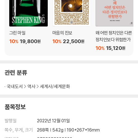
그린 마일
마음의 진보
왜 어떤 정치인은 다른
정치인보다 위험한가
10
19,800
10
22,500
%
%
원
원
10
15,120
%
원
관련 분류
국내도서
역사
세계사/세계문화
품목정보
발행일
2022년 12월 01일
쪽수, 무게, 크기
268쪽 | 542g | 190*267*16mm