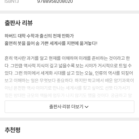
ISBN13
9788958208020
출판사 리뷰
하버드 대학 수학과 출신의 천재 만화가
홀연히 붓을 들어 숨 가쁜 세계사를 지면에 옮겨놓다!
흔히 역사란 과거를 알고 현재를 이해하며 미래를 준비하는 것이라고 한
다. 그만큼 역사적 지식이 깊고 넓을수록 보는 시야가 거시적으로 트일 수
있다. 그런 의미에서 세계화 시대를 살고 있는 오늘, 인류의 역사를 되짚어
보고 이해하는 일은 무엇보다 중요하다. 하지만 학교에서 배운 암기과목이
아닌 온전한 역사 이야기로 만나는 세계사를 찾고 싶어도 선뜻 다가서기
힘든 방대한 규모의 책들에 엄두가 나지 않기도 했을 것이다. 궁금하고 알
고 싶은 세계사, 즐겁게 재미나게 만날 수는 없을까.
출판사 리뷰 더보기
래리 고닉은 하버드대학에서 수학을 전공한 엘리트 과학도였다. 대학시절
에 전공과목 외에도 심리학, 물리학, 사회과학 등 다방면에 심취했던 그는,
추천평
일찍부터 역사와 자연과학처럼 ‘살아가는 데에 큰 힘이 되지만’ ‘전문적이