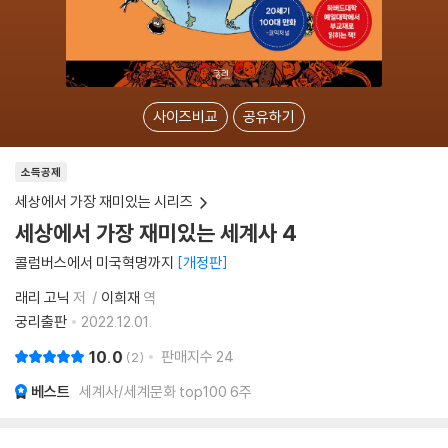
사이즈비교
공유하기
소득공제
세상에서 가장 재미있는 시리즈
세상에서 가장 재미있는 세계사 4
콜럼버스에서 미국혁명까지
개정판
래리 고닉
저
이희재
역
궁리출판
2022.12.01.
10.0
판매지수
24
2
베스트
세계사/세계문화 top100 6주