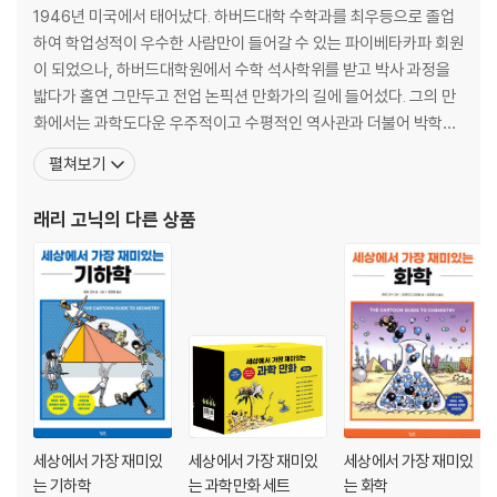
1946년 미국에서 태어났다. 하버드대학 수학과를 최우등으로 졸업
하여 학업성적이 우수한 사람만이 들어갈 수 있는 파이베타카파 회원
이 되었으나, 하버드대학원에서 수학 석사학위를 받고 박사 과정을
밟다가 홀연 그만두고 전업 논픽션 만화가의 길에 들어섰다. 그의 만
화에서는 과학도다운 우주적이고 수평적인 역사관과 더불어 박학다
식한 내공을 바탕으로 한 독창적인 해석을 느낄 수 있다. 그의 책들은
펼쳐보기
하버드대학, 버클리대학, 예일대학에서 부교재로 활용될 정도로 지
적 완성도를 인정받고 있다. 1999년 탁월한 만화가에게 주는 잉크포
래리 고닉
의 다른 상품
트상을, 2003년에는 만화의 오스카상이랄 수 있는 하비상을 받았
세상에서 가장 재미있
세상에서 가장 재미있
세상에서 가장 재미있
는 기하학
는 과학만화 세트
는 화학