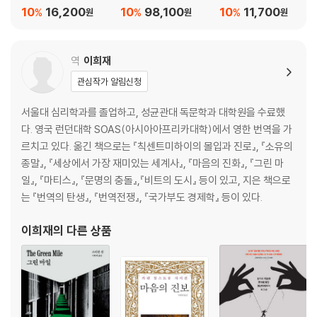
10
16,200
10
98,100
10
11,700
%
%
%
원
원
원
역
이희재
관심작가 알림신청
서울대 심리학과를 졸업하고, 성균관대 독문학과 대학원을 수료했
다. 영국 런던대학 SOAS(아시아아프리카대학)에서 영한 번역을 가
르치고 있다. 옮긴 책으로는 『칙센트미하이의 몰입과 진로』, 『소유의
종말』, 『세상에서 가장 재미있는 세계사』, 『마음의 진화』, 『그린 마
일』, 『마티스』, 『문명의 충돌』,『비트의 도시』 등이 있고, 지은 책으로
는 『번역의 탄생』, 『번역전쟁』, 『국가부도 경제학』 등이 있다.
이희재
의 다른 상품