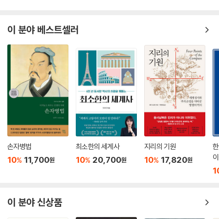
가 아니라 문명사로서의 세계사를 보여주는 면목이다. 중국사에서는 고고
학적 증거에 한계가 있음을 짚으면서 전설과 신화와 문헌을 적극 활용하여
다양한 시각에서 역사적 안목을 키우도록 돕는다.
이 분야 베스트셀러
3권 : 이슬람에서 르네상스까지
아라비아에 내린 신의 계시 이슬람, 미지의 대륙 아프리카, 유목의 본고장
중앙아시아, 십자군에서 르네상스까지, 다양한 문명의 부딪침과 스밈을
들여다본다. 래리 고닉은 그리스도교, 이슬람교, 유대교 등 종교간 반목이
시작된 데에는 어떤 역사적 배경이 자리하는지 일목요연하게 보여준다. 숨
어 있던 인류사인 다양성의 보고 아프리카, 이슬람 제국, 유목의 본고장 중
앙아시아에서 벌어지는 파란만장한 역사 전개는 낯선 만큼 의미심장하다.
팍스 로마나 팍스 몽골리카 등이 팍스 아메리카의 시대에 시사하는 바는
무엇인지, 작가는 매섭고 날카로운 유머 속에 넌지시 묻는다. 7세기부터 1
손자병법
최소한의 세계사
지리의 기원
한
5세기까지 종횡무진 펼쳐지는 과거 동서양의 다양한 문명에서 돌아오면
이
10
11,700
10
20,700
10
17,820
%
%
%
원
원
원
오늘이 다시 보인다.
1
4권 : 콜럼버스에서 미국혁명까지
이 분야 신상품
탐험과 정복의 땅 아메리카 대륙, 종교개혁과 종교 전쟁, 유럽의 대항해 시
대, 미국의 독립 전쟁까지, 15세기 후반부터 18세기 후반까지 일어난 300