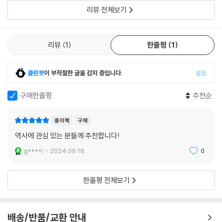
리뷰 전체보기
각 권의 내용
리뷰
1
한줄평
1
1권 : 빅뱅에서 알렉산드로스 대왕까지
우주 탄생의 순간, 공룡이 뛰놀던 지구, 구약시대 다윗과 솔로몬 왕국, 그
리스와 아테네의 광장까지 인류 진화를 좇아 신화와 전설과 역사를 넘나든
클린봇
이 부적절한 글을 감지 중입니다.
설정
다. 1권을 펼치자마자, 독자들은 여느 세계사 책과 다른 점을 마주하게 된
다. 빅뱅, 우주의 탄생이라니? 과학도다운 우주적인 세계관을 엿볼 수 있
구매한줄평
추천순
는 대목이다. 래리 고닉은 생명 출현부터 공룡시대, 포유류의 번성까지 짚
고 난 뒤에야 인류 이야기에 들어선다. 인류의 역사를 다루는 면면에도, 서
종이책
구매
양 강대국 위주의 역사 서술에 치우치지 않고 각 대륙을 골고루 조명하며
역사에 관심 있는 분들께 추천합니다!
문명 교류의 흔적을 훑는다.
g****i
2024.09.18.
0
2권 : 중국의 여명에서 로마의 황혼까지
모두가 신성한 나라 인도, 백가쟁명의 나라 중국, 영원한 대제국 로마, 역
한줄평 전체보기
사를 가른 사나이 예수…… 4세기 후반부터 6세기 후반까지 세계 문명의
개화가 한눈에 펼쳐진다. 특히 종교의 요람 인도를 소개하는 장에서 힌두
교와 불교와 자이나교 등에 대해 자세히 다루고 있는데, 이는 연대기로서
배송/반품/교환 안내