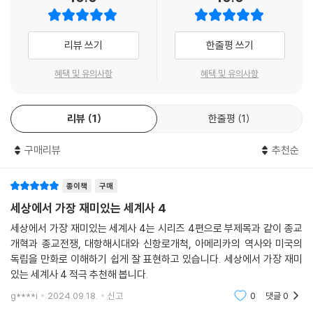
② 방대한 자료 연구와 분석 : 각 권마다 평균 100여 권이 넘는 참고문헌
목록이 빼곡히 실려 있을 뿐 아니라 문헌에 대한 독서후기까지 덧붙여 있
다. 참고문헌은 작가의 모국어인 영어로 쓰인 자료이긴 하지만 그중에서
리뷰 쓰기
한줄평 쓰기
포르투갈어, 스페인어, 프랑스어, 네덜란드어로 된 원전을 영어로 번역한
혜택 및 유의사항
혜택 및 유의사항
책이 적지 않다는 점에서, 균형 잡힌 시각을 갖기 위해 작가가 얼마나 문헌
수집에 신경 썼는지 엿볼 수 있는 대목이다.
리뷰
1
한줄평
1
③ 작가의 빛나는 통찰력 : 대상의 핵심을 포착하고 표현하는 남다른 추상
력과 복잡한 현상을 명쾌하게 분석하고 간추리는 능력에서 과학도다운 면
구매리뷰
추천순
모를 유감없이 발휘한다.
종이책
구매
④ 배꼽 잡는 익살을 구사하는 유머의 대가 : 내용은 사뭇 진지한 이야기인
세상에서 가장 재미있는 세계사 4
데 툭툭 튀어나오는 기상천외한 대사와 지문은 독자들을 그야말로 포복절
도하게 만든다. 신랄하면서도 유머러스한 작가의 입담과 재치에 절로 무릎
세상에서 가장 재미있는 세계사 4는 시리즈 4편으로 부제목과 같이 종교
을 치게 된다.
개혁과 종교전쟁, 대항해시대와 신항로개척, 아메리카의 역사와 미국의
독립을 만화로 이해하기 쉽게 잘 표현하고 있습니다. 세상에서 가장 재미
있는 세계사 4 적극 추천해 봅니다.
⑤ 생생한 캐릭터 묘사 : 말로는 몇백 마디를 해도 미처 다 설명하지 못할
상황을 캐릭터 묘사 하나만으로 메시지를 전달한다. 바로 래리 고닉 만화
g****i
2024.09.18.
신고
0
댓글
0
의 힘이다.