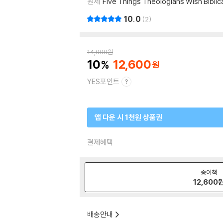
원제
Five Things Theologians Wish Biblic
10.0
2
14,000
원
10
12,600
YES포인트
앱 다운 시 1천원 상품권
결제혜택
종이책
12,600
배송안내