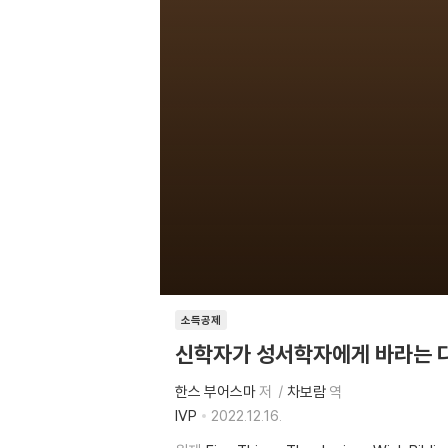
소득공제
신학자가 성서학자에게 바라는 
한스 부어스마
저
차보람
역
IVP
2022.12.16.