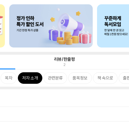
리뷰/한줄평
2
목차
저자 소개
관련분류
품목정보
책 속으로
출