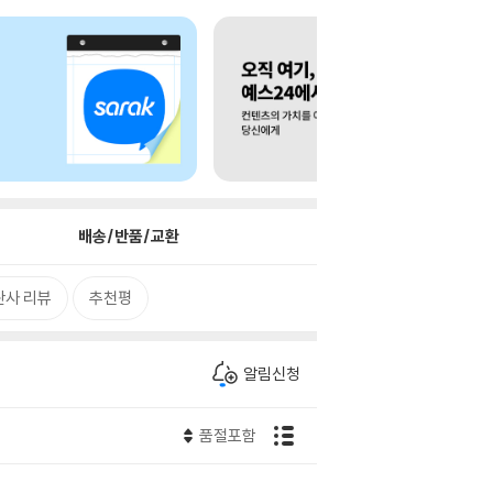
배송/반품/교환
판사 리뷰
추천평
알림신청
품절포함