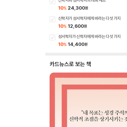
신학자와 성서학자의 대화 세트
10
24,300
%
원
신학자가 성서학자에게 바라는 다섯 가지
10
12,600
%
원
성서학자가 신학자에게 바라는 다섯 가지
10
14,400
%
원
카드뉴스로 보는 책