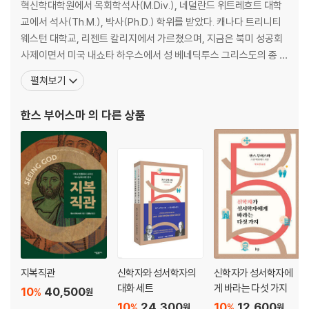
혁신학대학원에서 목회학석사(M.Div.), 네덜란드 위트레흐트 대학
참고도서
교에서 석사(Th.M.), 박사(Ph.D.) 학위를 받았다. 캐나다 트리니티
일반 찾아보기
웨스턴 대학교, 리젠트 칼리지에서 가르쳤으며, 지금은 북미 성공회
성경 찾아보기
사제이면서 미국 내쇼타 하우스에서 성 베네딕투스 그리스도의 종 수
덕신학 석좌교수로 재직 중이다. 개혁파 목회자의 자녀로 나고 자라
펼쳐보기
자신도 개혁파 목회자로 수년 동안 활동했던 그는, 오랜 기간 기독교
전통을 풍부하게 연구하며 신학을 다짐으로써 지금에 이르렀다. 현재
한스 부어스마
의 다른 상품
주요 관심사는 교부 신학, 20세기 로마 가톨
지복직관
신학자와 성서학자의
신학자가 성서학자에
대화 세트
게 바라는 다섯 가지
10
40,500
%
원
10
24,300
10
12,600
%
%
원
원