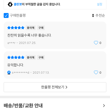
통에 대한 평가가 불편하게 들릴 수도 있지만, 이 전통을 존중하면서도 더
수 있다고 강조한다. 『천상에 참여하다』가 한국의 그리스도인들에게도
클린봇
이 부적절한 글을 감지 중입니다.
설정
근원적인 길을 권유하는 저자의 제안은 귀담아들을 가치가 있다.
“세상은 하나님의 위엄으로 충만해 있다”라는 제라드 맨리 홉킨스의 말을
이 책은 신학도들에게는 신학의 의미를, 신자들에게는 삶의 방식을, 목회
구매한줄평
추천순
경험하게 하는 데 기여하기를 기대한다.
자들에게는 목양의 목표를 알려 준다. 인간의 진선미는 천상의 진선미에
성례전적으로 참여한다고 가르침으로써 인생과 신앙을 바라보는 우리의
독자 대상
종이책
구매
관점을 근원적으로 변화시킨다. 우리의 한시적이고 세속적인 욕망을 넘어
- 기독교의 오랜 원천이 가진 의미와 깊이를 파악하려는 독자
찬찬히 읽을수록 너무 좋습니다.
서 생명과 삶의 한없는 풍부함에 다다르도록 상승시킨다. 우리 일상이 영
- 근대 세속화 이후의 기독교 정신이 무엇일지 고민하는 그리스도인
a***r
2021.07.25.
0
원하신 하나님 말씀에 사로잡혀 은혜로 하나님의 삼위일체적 삶에 참여하
- 현대 그리스도인들이 경험하는 신앙적 문제를 전통 속에서 해결하려는
도록 이끈다. ‘아, 이런 책이 있다니!’ 읽는 내내 감동과 감탄으로 가슴이 벅
독자
차올랐다. 적극 추천한다!
- 개신교와 가톨릭이라는 교파를 넘어 공교회적 연합을 모색하는 그리스
종이책
구매
도인
- 우병훈 (고신대학교 신학과 교수, 『처음 만나는 루터』 저자)
유익합니다.
- ‘새로운 신학’(nouvelle theologie)라는 현대 신학의 흐름을 파악하려
s********d
2021.07.13.
0
는 독자
한스 부어스마는 최선의 신학이란 진리를 파악하기보다는 진리에 참여하
는 데 더 많은 관심을 기울인다고 말한다. 부어스마는 능숙한 솜씨로 교부
한줄평 전체보기
와 중세 신학자들의 글을 소개하고 균형 잡힌 시각으로 현대 복음주의와
가톨릭의 사상가들을 활용하여, 신학이 일차적으로 지적 활동이 아니라 진
리 안으로 들어가 진리에 의해 통제를 받는 영적 훈련임을 보여 준다. 그가
배송/반품/교환 안내
명명한 이 “성례전적 태피스트리”는 교회만큼이나 오래되었지만, 이 매력