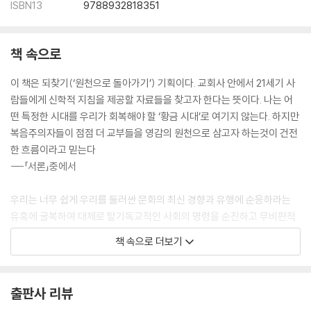
ISBN13
9788932818351
책 속으로
이 책은 되찾기(‘원천으로 돌아가기’) 기획이다. 교회사 안에서 21세기 사
람들에게 신학적 지침을 제공할 자료들을 찾고자 한다는 뜻이다. 나는 어
떤 특정한 시대를 우리가 회복해야 할 ‘황금 시대’로 여기지 않는다. 하지만
복음주의자들이 점점 더 교부들을 영감의 원천으로 삼고자 하는것이 건전
한 흐름이라고 믿는다
---「서론」중에서
우리는 너무 쉽게 우리를 둘러싼 문화의 최신 경향과 유행에 순응하라는
유혹에 굴복하여 대체로 탈기독교적인 사회의 명령을 순진하고 무비판적
으로 받아들이는 경우가 많다. 기독교의 과거에 대한 세속적 비판이든, 우
책 속으로 더보기
리가 받아들이게 된 정치적 올바름의 의제든, 우리의 도덕적 헌신의 중추
든, 복음주의자로서 우리는 대항문화적 기독교에 대해 너무나도 기꺼이 의
심하는 태도를 보이며 그 대신 우리를 둘러싼 문화에 순응하는 쪽을 택한
출판사 리뷰
다.