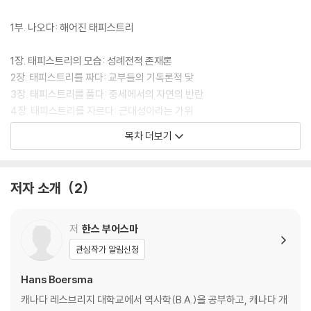
1부. 나오다: 해어진 태피스트리
1장. 태피스트리의 모습: 성례전적 존재론
2장. 태피스트리를 짜다: 교부들의 기독론적 닻
3장. 태피스트리를 풀다: 중세에서의 자연의 반란
4장. 태피스트리를 자르다: 근대성이라는 가위
5장. 다시 짜려는 시도: 젊은 복음주의자들을 위한 종교개혁
목차 더보기
2부. 돌아가다: 실 다시 연결하기
저자 소개
2
6장. 성례전적 식사로서의 성만찬
7장. 성례전적 시간으로서의 전통
8장. 성례전적 실천으로서의 성경 해석
저
한스 부어스마
9장. 성례전적 실재로서의 진리
관심작가 알림신청
10장. 성례전적 훈련으로서의 신학
Hans Boersma
후기. 그리스도 중심적 참여
캐나다 레스브리지 대학교에서 역사학(B.A.)을 공부하고, 캐나다 개