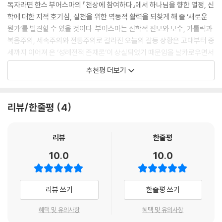
‘위대한 전통’의 핵심에는 플라톤주의-기독교적 종합이 있다. 20세기에
독자라면 한스 부어스마의 『천상에 참여하다』에서 하나님을 향한 열정, 신
---「4장 태피스트리를 자르다」중에서
들어설 무렵 독일 자유주의 학파의 주창자 중 한 사람이었던 아돌프 폰 하
학에 대한 지적 호기심, 실천을 위한 역동적 활력을 되찾게 해 줄 ‘새로운
르나크는 기독교 사상의 발전이 복음의 헬라화임을 지적했고, 복음주의자
뭔가’를 발견할 수 있을 것이다. 부어스마는 신학적 진보와 보수, 가톨릭과
나는 ‘새로운 신학자’ 중에서 앙리 드 뤼박이 가장 뛰어나다고 생각한다. 드
들은 하르나크가 주창한 자유주의를 받아들이지는 않았지만 성경을 옹호
복음주의, 세속주의와 전통주의로 갈라진 오늘의 갈등 상황은 고대부터 중
뤼박만큼 자료를 세심하게 다루는 신학자가 없다고 생각한다. 드 뤼박만큼
한다는 명목하에 플라톤주의에는 반대하는 경향을 보이고 있었다. 하지만
세까지 이어져 온 ‘성례전적 존재론’이 상실되었기 때문임을 날카로우면서
자신에게 발언권 박탈의 징계를 내린 교회에 대한 사랑을 유지할 수 있는
부어스마는 초기 기독교에서 플라톤주의를 받아들여 기독교적 방식으로
도 설득력 있게 보여 준다. 이 책은 먼 옛날 신학적 유산으로 되돌아가면 모
신학자가 없다고 생각한다. 드 뤼박만큼 평생 성례전적 접근 방식을 일관
추천평 더보기
종합한 일이야말로 피조물, 역사, 구약이 더 위대한 실재에 참여하게 하는
든 것이 좋아지리라는 순진한 복고주의로 빠지지 않으면서도, 근대 이후
되게 유지한 신학자가 없다고 생각한다. 드 뤼박만큼 진정으로 성례전적
성례전적 특성을 지닌다는 점을 제대로 보여 준다고 지적한다.
크게 벌어진 이론과 실천, 교리와 영성, 교회적 삶과 사회적 실천 사이의 골
성경 해석의 회복을 위해 많은 노력을 한 사람이 거의 없다고 생각한다.
특별히 그는 성례전적 존재론의 원천으로서 플라톤주의-기독교적 종합이
을 메우고자 현대적 감각을 가지고 위대한 전통의 재발견을 시도한다.
---「6장 성례전적 식사로서의 성만찬」중에서
리뷰/한줄평
4
라는 전통으로 돌아가려 한 20세기 초중반 일군의 프랑스 가톨릭 사상가
『천상에 참여하다』는 출간 이후 10년간, 오늘날 뭔가를 하려 해도 무엇부
들에 주목한다. ‘새로운 신학’(nouvelle theologie)이라 불리는 이 운동
터 할지조차 몰라 방황하던 젊은 복음주의자들에게는 공교회성이라는 올
나는 복음주의자들이 참으로 복음주의적이기를 바란다면 밴후저 같은 신
의 흐름에는 앙리 드 뤼박, 이브 콩가르, 장 다니엘루, 앙리 부이야르, 마리
바른 지향점을 제시하고, 제2차 바티칸 공의회 이후 반세기가 흐른 시점에
리뷰
한줄평
학자들을 따라 교리가 오랜 시간에 걸쳐 발전한다는 관념을 받아들여야 한
도미니크 셔뉘 등 20세기 가톨릭 신학에 중요한 영향을 준 신학자들이 있
개혁의 지속적 방향을 질문하던 가톨릭 신학에는 하나님 말씀에 성례전적
다고 생각한다. 복음주의자들이 교리에서 여전히 복음주의적이기를 바란
10.0
10.0
다. 이들은 20세기 초 가톨릭의 주류 입장이었던 신토마스주의가 탈신성
으로 참여하기를 제안해 왔다. 과연 이 책이 오늘날 한국 기독교에는 어떤
다면 그들에게 전통이 없어서는 안 된다. 플라톤주의-기독교적인 성례전
화를 초래했음을 비판하면서 오리게네스, 이레나이우스, 아타나시오스,
도전과 자극을 던져 줄지 몹시 기대된다.
적 시간관을 수용하고 전통이 그리스도 안에 있는 하나님의 계시가 성례전
니사의 그레고리오스, 아우구스티누스, 토마스 아퀴나스 등 고대와 중세
적으로 펼쳐지는 것임을 인정할 때, 복음주의의 정체성은 헤아릴 수 없을
- 김진혁 (횃불트리니티신학대학원대학교 조직신학 부교수, 『순전한 그리스도인』 저
리뷰 쓰기
한줄평 쓰기
의 기독교 사상가들에게서 나타난 그리스도 중심적 측면에 집중하여 성만
정도로 강화될 것이다.
자)
찬, 전통, 성경, 진리, 신학이라는 기독교의 주요 주제 및 실천을 다룬다. 플
---「7장 성례전적 시간으로서의 전통」중에서
혜택 및 유의사항
혜택 및 유의사항
라톤주의는 이 기독교 사상가들의 그리스도 중심적 사유와 실천 안에서 그