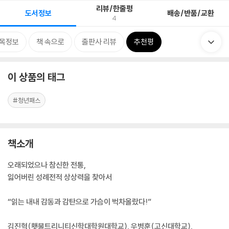
리뷰/한줄평
도서정보
배송/반품/교환
4
목정보
책 속으로
출판사 리뷰
추천평
이 상품의 태그
#청년패스
책소개
오래되었으나 참신한 전통,
잃어버린 성례전적 상상력을 찾아서
“읽는 내내 감동과 감탄으로 가슴이 벅차올랐다!”
김진혁(횃불트리니티신학대학원대학교), 우병훈(고신대학교),