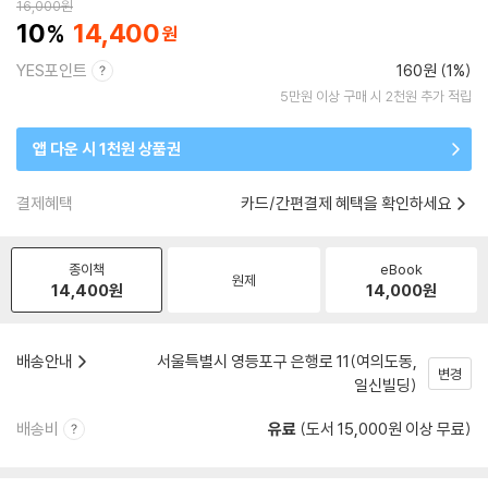
16,000
원
10
14,400
YES포인트
160원 (1%)
5만원 이상 구매 시 2천원 추가 적립
앱 다운 시 1천원 상품권
결제혜택
카드/간편결제 혜택을 확인하세요
종이책
eBook
원제
14,400
원
14,000
원
배송안내
서울특별시 영등포구 은행로 11(여의도동,
변경
일신빌딩)
배송비
유료
(도서 15,000원 이상 무료)