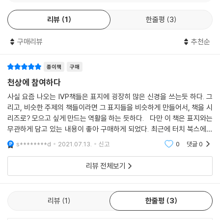
카프카의 표현을 빌리면, 『천상에 참여하다』는 정말 “우리 안에 얼어붙은
리스도라는 성례전적 실재를 가리키는 방식으로 수용된다.
나는 지금이 복음주의자들이 진리를 영원하신 하나님의 말씀이라는 진리
바다를 쪼개는 도끼” 같은 책이다. 로마 가톨릭과 개신교 양쪽을 모두 겨냥
리뷰
1
한줄평
3
에 닻을 내리고 있는 성례전적 실재로 보는 ‘새로운 신학’의 관점에 눈을 돌
하면서 ‘성례전적 존재론’을 열렬하게 부르짖으며 정신이 번쩍 들게 만든
개신교와 가톨릭을 아우르는 공동의 전통을 통한 갱신과 연합
리기 좋은 때라고 믿는다.…동시대의 가톨릭교인들이 자신들에게 성례전
다. 한스 부어스마는 그리스도 안에서 성육신하신 말씀을 모든 실재를 해
가톨릭의 주요 사상가들을 중심으로 논의를 전개하고 있지만, 부어스마의
구매리뷰
추천순
적 유산이 있음에도 복음주의자들이 직면한 것과 동일한 도전에 직면하고
석하는 열쇠로 삼을 때 로마 가톨릭은 ‘복음주의’로 돌아서고 복음주의자
초점은 개신교와 가톨릭을 아우르는 공교회 전통에 있다. 그는 개신교 내
있음은 말할 나위도 없다.…가톨릭교인들에게도 탈근대적 모호성이 더 이
들은 ‘가톨릭’이 될 것이라 대담하게 주장한다. 그는 20세기 중반에 있었던
에서도 칼 바르트, C. S. 루이스, 스탠리 하우어워스, 케빈 밴후저 등의 신
종이책
구매
상 낯설지 않다. 성례전적 진리관의 재천명을 함께 추구하는 과정을 통해
‘새로운 신학’(누벨 테올로지)의 대표 인물들인 앙리 드 뤼박, 이브 콩가르,
학자 및 저술가의 신학과 활동에서 이 전통과 실천의 흔적을 발견할 수 있
천상에 참여하다
가톨릭교인들과 복음주의자들은 서로를 받아들이는 자세를 기를 수 있을
장 다니엘루, 앙리 부이야르의 작업에 기대면서도 그들을 비판적으로 승화
으며 영어권 복음주의 출판사에서도 공교회 전통의 회복을 모색하는 출간
것이다.
시키고 있다. 이레나이우스, 아타나시오스, 니사의 그레고리오스, 아우구
사실 요즘 나오는 IVP책들은 표지에 굉장히 많은 신경을 쓰는듯 하다. 그
경향이 나타나고 있음을 언급한다. 복음주의자 사이에서도 현대의 영적 갈
---「9장 성례전적 실재로서의 진리」중에서
리고, 비슷한 주제의 책들이라면 그 표지들을 비슷하게 만들어서, 책을 시
스티누스 등 위대한 전통에서 한결같이 주장했던 핵심을 21세기 신학과 교
증을 전통적·공교회적 지향을 통해 해갈하려는 움직임이 있었다는 의미다.
리즈로? 모으고 싶게 만드는 역활을 하는 듯하다. 다만 이 책은 표지와는
회를 위해 되살리고자 한다. 그 핵심은 우리의 공간, 시간, 사물, 사유, 경
사실 부어스마가 보기에는 개신교와 가톨릭 모두 근대성이 촉발한 탈성례
무관하게 담고 있는 내용이 좋아 구매하게 되었다. 최근에 터치 북스에서
신학자는 자신과 더불어 다른 이들을 그리스도인의 삶으로?즉, 하나님의
험, 공동체를 그리스도와 맺는 참여적 관계 속에서 누리도록 이끄는 일이
화에 큰 영향을 받고 있다. 현대 기독교 갱신의 방향을 고대라는 원천으로
번역되어 출판된 정교회 신학자 알렉산더 슈메만의 ＜성찬＞ 이라는 책은
삶 자체로?들어가게 하는 성스러운 책무를 지니고 있다. 다시 말해서, 학
다. 이 책에서 제시하는 플라톤주의-기독교적 종합은 플라톤주의의 전면
s********d
2021.07.13.
신고
0
댓글
0
돌아가는 데서 찾는 부어스마는, 개신교와 가톨릭의 연합 역시 성경이나
신학적 진영
문적 가르침으로서의 신학은 도덕적 실천으로서의 신학으로 이어진다. 진
적 채택이 아니라, 우리가 아는 기독교를 더욱 성경적으로 회복하려는 시
교리에 대한 입장 차이를 좁히려는 수준을 넘어 분열 이전의 공유하는 전
리는 선에 기여한다. 가르침은 생명을 준다. 지식은 입문을 암시한다. 신학
리뷰 전체보기
도의 일환이다. 저자는 역사적·성만찬적·교회적인 그리스도의 몸을 다루
통으로 돌아감으로써 공동의 문제에 대한 해결 방안을 찾는 데서 이루어져
은 입문으로, 따라서 그리스도인의 덕으로 이어질 때만 학문 분과로서 그
며, 이 셋이 구분되면서도 어떻게 서로 긴밀한 관계를 이루고 있는지 감동
야 한다고 주장한다. 이렇게 전통으로 돌아가 성례전적 존재론을 되찾는
책무를 충실히 완수할 수 있다.
적인 필치로 서술한다. 역사비평적 성경 해석이 성경의 초자연적 목적을
일은 지상의 현실을 도외시한 채 천상의 삶에만 몰두하는 게 아니다. 오히
리뷰
1
한줄평
3
---「10장 성례전적 훈련으로서의 신학」중에서
앗아 가 버린 지난 세기를 한탄하면서 성경이 제시하는 ‘의미의 무한한
려 부어스마는 우리가 천상의 삶에 온전히 닿아 있을 때, 영원하신 하나님
숲’으로 우리를 초대한다. 루터, 칼뱅을 비롯한 종교개혁자 및 종교개혁 전
의 말씀인 그리스도에 닻을 내리고 있을 때 비로소 현실을 풍요롭게 누릴