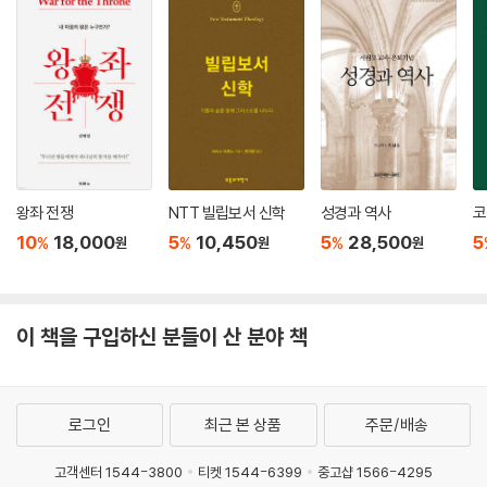
Care)
현대의 신학적 성찰에서 잃어버린 요소에 관한 중요한 배경과 교정을 제공
하기에 읽을 가치가 있는 책이다.
- 「비블리오테카 사크라」(Bibliotheca Sacra)
교부와 중세 신학자들에 관한 복음주의적 성찰을 급성장시키는 데 귀중하
게 기여한다.
왕좌 전쟁
NTT 빌립보서 신학
성경과 역사
코
- 「종교와 신학 리뷰」(Reviews in Religion and Theology)
10
18,000
5
10,450
5
28,500
5
%
%
%
원
원
원
성만찬 신학의 발전과 ‘새로운 신학’ 운동에 관해 많은 것을 배울 것이다.
- 「신학 연구」(Theological Studies)
이 책을 구입하신 분들이 산 분야 책
일상의 세계에 영적 실재가 살아 있음을 밝혀내는 훌륭하고도 참신한 재고
찰.
로그인
최근 본 상품
주문/배송
- 「가톨릭 라이브러리 월드」(Catholic Library World)
고객센터 1544-3800
티켓 1544-6399
중고샵 1566-4295