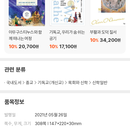
아우구스티누스와 함
기독교, 우리가 숨 쉬는
부활과 도덕 질서
께 떠나는 여정
공기
10
34,200
%
원
10
20,700
10
17,100
%
%
원
원
관련 분류
국내도서
종교
기독교(개신교)
목회와 신학
신학일반
품목정보
발행일
2021년 05월 26일
쪽수, 무게, 크기
308쪽 | 147*220*30mm