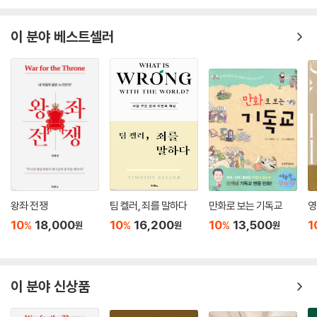
적인 책에서 새로이 제시됨으로써 생기를 되찾고 있다.
- 로버트 루이스 윌켄 (버지니아 대학교, 『초기 기독교 사상의 정신』 저자)
이 분야 베스트셀러
한스 부어스마는 짜임새 있게 구성된 이 책을 통해 복음주의의 신학적 성
찰에 탁월하게 기여하고 있으며, 우리에게 복음주의권에서 유행하는 환원
론적 역사주의 경향에서 돌아서서 원천으로 돌아가라고 말한다. 그는 성육
신 교리를 역사적인 성례전적 언어와 사고 안에 다시 자리 잡게 함으로써,
복음주의자와 가톨릭교인 모두가 이해하고 기르기를 원하는, 신앙의 진리
에 대한 더 심오한 이해로 나아가는 길을 제시한다.
- 데이비드 라일 제프리 (베일러 대학교, In the Beauty of Holiness 저자)
왕좌 전쟁
팀 켈러, 죄를 말하다
만화로 보는 기독교
영
복음주의 기독교 내 개혁에 대한 시기적절한 대화를 시작한다.
10
18,000
10
16,200
10
13,500
1
%
%
%
원
원
원
- 「미국 신학 탐구」(American Theological Inquiry)
영적 형성을 다루는 신학교 교실에, 또한 영적 형성에 관한 질문을 두고 씨
름하는 모든 생각하는 사람에게 진심으로 이 책을 권한다.
이 분야 신상품
- 「영적 형성과 영혼 돌봄 저널」(Journal of Spiritual Formation and Soul