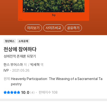
미리보기
사이즈비교
공유하기
청년패스
소득공제
천상에 참여하다
성례전적 존재론 되찾기
한스 부어스마
저
박세혁
역
IVP
2021.05.26.
원제
Heavenly Participation: The Weaving of a Sacramental Ta
pestry
10.0
판매지수
108
4