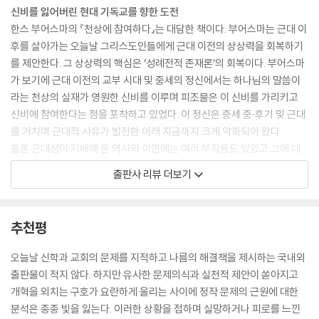
---「1장 태피스트리의 모습」중에서
신비를 잃어버린 현대 기독교를 향한 도전
한스 부어스마의 『천상에 참여하다』는 대담한 책이다. 부어스마는 근대 이
플라톤주의 철학은 교부들(또한 이후의 중세 전통)로 하여금 역사의 내러
후를 살아가는 오늘날 그리스도인들에게 근대 이전의 상상력을 회복하기
티브 흐름과 인간 삶의 부침에 갇히지 않는 기독론적 닻을 주장할 수 있게
를 제안한다. 그 상상력의 핵심은 ‘성례전적 존재론’의 회복이다. 부어스마
해 주었다고 생각한다. 플라톤주의와의 연결 덕분에 그리스도인들은 영원
가 보기에 근대 이전의 교부 시대 및 중세의 정신에서는 하나님의 말씀이
하신 로고스?창조 질서를 무한히 초월하시는?가 창조 질서와 인간 역사의
라는 천상의 실재가 영원한 신비를 이루며 피조물은 이 신비를 가리키고
토대와 안정성을 제공한다고 말할 수 있었다. 탈근대성의 파편화는, 우리
신비에 참여한다는 점을 포착하고 있었다. 이 정신은 중세 중·후기 및 근대
가 이 기독론적 토대를 상실할 때 결국 자연적 실재들이 역사라는 맹렬한
를 거치며 근대적 사유가 발전한 이래 지금까지 크게 약화되어 왔다.
파도 속에서 닻도 없이 부유할 수밖에 없게 된다는 사실을 입증하고 있다.
물론 근대성이 지배해 온 역사의 이면에는 여러 부작용도 있었고 그에 대
---「2장 태피스트리를 짜다」중에서
한 반성으로 다양한 유형의 탈근대 사상이 나타나기도 했다. 하지만 탈근
출판사 리뷰 더보기
대성은 본디 근대의 귀결이라는 성격을 가지고 있으며, 여기서도 지상의
근대적 세속주의는 우리를 천상적 참여에서 멀어지게 함으로써 우리에게
실재들이 더 크고 영원한 실재를 가리킨다는 성례전적 존재론을 찾아보기
우리 자신의 진선미를 만들어 내라는 부담을 지웠다. 탈근대적 허무의 경
란 어렵다. 부어스마가 보기에 성례전적 존재론의 상실은 허무주의라는 결
추천평
험이 우리에게 무언가를 가르쳐 준다면, 그것은 이 짐이 너무 무거워서 견
과를 낳는다. 그래서 그는 근대성이나 탈근대성을 전유하는 뭇 기독교적
딜 수 없다는 것이다. 우리 자신의 현실을 구성해야 할 책무는 수많은 정치
흐름과는 달리 근대 이전의 기독교라는 ‘위대한 전통’(Great Tradition)
오늘날 신학과 교회의 문제를 지적하고 나름의 해결책을 제시하는 국내외
적·경제적·도덕적 딜레마, 즉 천상적 참여라는 안정성으로 돌아가지 않고
으로 돌아가기를 주장한다.
출판물이 적지 않다. 하지만 유사한 문제의식과 실천적 제안이 쏟아지고
서는 해소될 수 없는 딜레마로 귀결된다. 그러므로 현대 신학의 가장 중요
개혁을 외치는 구호가 요란하게 울리는 사이에 정작 문제의 근원에 대한
한 문화적 책무 중 하나는 위대한 전통의 플라톤주의-기독교적 종합이라
‘새로운 신학’을 통해 플라톤주의-기독교라는 원천으로 돌아가다
분석은 종종 빛을 잃는다. 이러한 상황을 접하며 실망하거나 피로를 느낀
는 ‘원천으로 돌아가기’라고 말할 수 있다.