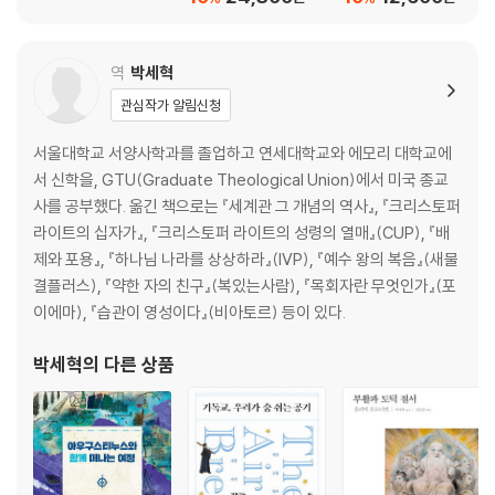
역
박세혁
관심작가 알림신청
서울대학교 서양사학과를 졸업하고 연세대학교와 에모리 대학교에
서 신학을, GTU(Graduate Theological Union)에서 미국 종교
사를 공부했다. 옮긴 책으로는 『세계관 그 개념의 역사』, 『크리스토퍼
라이트의 십자가』, 『크리스토퍼 라이트의 성령의 열매』(CUP), 『배
제와 포용』, 『하나님 나라를 상상하라』(IVP), 『예수 왕의 복음』(새물
결플러스), 『약한 자의 친구』(복있는사람), 『목회자란 무엇인가』(포
이에마), 『습관이 영성이다』(비아토르) 등이 있다.
박세혁
의 다른 상품