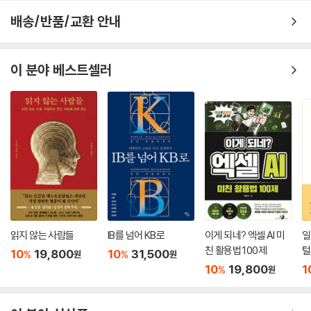
배송/반품/교환 안내
이 분야 베스트셀러
읽지 않는 사람들
IB를 넘어 KB로
이게 되네? 엑셀 AI 미
일
친 활용법 100제
털
10
19,800
10
31,500
%
%
원
원
10
19,800
1
%
원