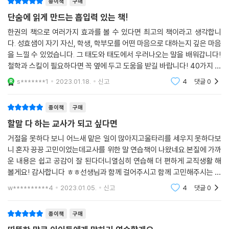
종이책
구매
켜나간다면 교사는 학생은 물론이고, 학부모나 동료 관계에서도 신뢰를 얻
---「일을 떠넘기는 동료에게는 선을 분명히 그어주세요」중에서
고 대화의 주도권을 잡을 수 있다. 또한 가정에서의 교육은 부모가 책임지
단숨에 읽게 만드는 흡입력 있는 책!
학부모와 교사의 언어는 달라요
는 만큼, 이 책이 알려주는 교사의 말은 학부모가 자녀를 가르치는 데에도
한권의 책으로 여러가지 효과를 볼 수 있다면 최고의 책이라고 생각합니
단호해야 할 때와 부드러울 때를 아는 게 좋은 교사라고 생각합니다. 단호
요긴하다. 따라서 이 책은 교육과 관계된 사람이라면 누구든 꼭 읽어야 할
친절하게 말한다는 것의 2가지 의미
다. 성효샘이 자기 자신, 학생, 학부모를 어떤 마음으로 대하는지 깊은 마음
해야 하는데도 단호하지 못하거나 부드러워도 될 때 부드럽지 못하다면 이
필독서이다. 말이 바뀌면 학생이 바뀌고, 교실이 바뀌고, 나아가 교육 전체
을 느낄 수 있었습니다. 그 태도와 태도에서 우러나오는 말을 배워갑니다!
미 좋은 교사가 아닌 것입니다. 단호해야 할 땐 물러서거나 움츠리지 말고
가 바뀔 수 있기 때문이다.
철학과 스킬이 필요하다면 꼭 옆에 두고 도움을 받길 바랍니다! 40가지 상
[성효샘의 교실 에피소드] 강한 신뢰감을 심어주는 것이 먼저입니다
단호하게 나가세요. 다만, 아이들에게 화를 내는 것인지, 단호하게 말하고
황이 나와 있습니다. 40 가지를 모두 관통하는 핵심이 있습니다. 저는 그
s*******1
2023.01.18.
신고
4
댓글
0
있는 것인지를 스스로 판단할 수 있어야 합니다. (중략) 교사는 부드러우
것이 사랑이라
객관적, 구체적, 전문적 시각에서 말하기
면서도 단호해야 합니다. 아이들 말에 잘 웃어주고 귀 기울여 들어주되, 아
종이책
구매
닌 것을 아니라고 말해주는 것이지요. 이 균형을 적절하게 잡아가려 꾸준
[성효샘의 교실 에피소드] 한 걸음 물러나 아이를 중심에 놓고 이야기해보
히 노력하다 보면 어느 순간 깨닫게 될 겁니다. 아이들이 이미 교사에게 푹
할말 다 하는 교사가 되고 싶다면
세요
빠져 있고, 좋은 선생이 돼 있다는 것을 말이지요.
거절을 못하다 보니 어느새 맡은 일이 많아지고울타리를 세우지 못하다보
---「좋은 선생님이 된다는 것은」중에서
니 혼자 끙끙 고민이었는데교사를 위한 말 연습책이 나왔네요.본질에 가까
3:2:1 대화법을 활용한 학부모 상담의 기술
운 내용은 쉽고 공감이 잘 된다더니열심히 연습해 더 편하게 교직생활 해
볼게요! 감사합니다 ㅎㅎ선생님과 함께 걸어주시고 함께 고민해주시는 김
긍정적인 이야기 먼저 시작하세요
성효 교감선생님 항상 건강하시고 복 많이 받으세요 ^^계묘년 검은 토끼
w**********4
2023.01.05.
신고
4
댓글
0
의 해계속 묘할 정도
교사가 다가가야 학부모도 마음을 열어요
종이책
구매
[한 걸음 더 나아가기] 학부모의 마음을 여는 소통법 3가지