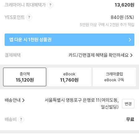
크레마머니 최대혜택가
13,620원
YES포인트
840원 (5%)
5만원 이상 구매 시 2천원 추가 적립
앱 다운 시 1천원 상품권
결제혜택
카드/간편결제 혜택을 확인하세요
종이책
eBook
크레마클럽
15,120
원
11,760
원
eBook 구독
배송안내
서울특별시 영등포구 은행로 11(여의도동,
변경
일신빌딩)
배송비
무료