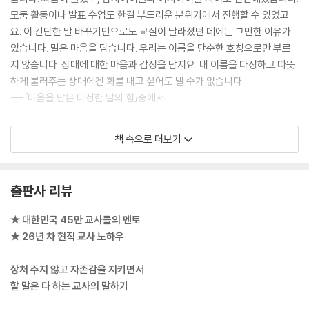
모둠 활동이나 발표 수업도 한결 부드러운 분위기에서 진행할 수 있었고
아이의 변화에 초점을 두는 대화법
요. 이 간단한 말 바꾸기만으로도 교실이 달라졌던 데에는 그만한 이유가
→‘왜 자꾸 지각해!’ 대신
있습니다. 말은 마음을 담습니다. 우리는 이름을 단순한 호칭으로만 부르
지 않습니다. 상대에 대한 마음과 감정을 담지요. 내 이름을 다정하고 따뜻
[성효샘의 교실 에피소드] 좋은 행동을 선택할 기회는 너 자신에게 있단다
하게 불러주는 상대에겐 화를 내고 싶어도 낼 수가 없습니다.
---「마음을 담은 다정한 말의 힘」중에서
감정적 판단 대신 기대하는 행동 말하기
→‘교실 꼴이 이게 뭐야?’ 대신
전에 곤충을 좋아하는 아이를 위해 주말마다 곤충을 관찰하러 야외에 나간
책 속으로 더보기
다는 학부모를 본 적이 있습니다. (중략) 비인지 능력이 얼마나 중요한지
[성효샘의 교실 에피소드] 교실이 깔끔한 학급의 비밀
공부한 다음에는 이 부모가 아이가 좋아하고 즐기는 것을 위해 함께하고
시간을 내서 애써준 것은 아이의 비인지 능력을 키우는 최적의 방법이었다
출판사 리뷰
화내거나 나무라지 않고 교육 효과를 얻는 법
는 걸 깨닫게 됐습니다. 아이가 좋아하고 즐기는 것을 하찮게 생각하지 않
→‘그게 최선이야?’ 대신
고, 그 자체로 소중하게 여겼기 때문이지요.
★ 대한민국 45만 교사들의 멘토
★ 26년 차 현직 교사 노하우
욕하는 아이에게 짚어주어야 할 것들
교사라면 자신의 말을 곰곰이 관찰해보세요. 내가 아이의 비인지 능력을
→‘욕하지 말라고 했지?’ 대신
꺾는 말을 하는 것은 아닐지, 아이를 한 사람의 인격으로 존중하고 있는지,
상처 주지 않고 자존감을 지키면서
아이의 마음과 감정을 그 자체로 인정하고 수용하는지, 모든 것은 말에서
할 말은 다 하는 교사의 말하기
어긋난 친구 관계는 스스로 풀게 해주세요
드러납니다. 찬찬히 살펴보면 무엇을 잘못하고 있는지 찾아낼 수 있을 겁
→‘또 싸웠어?’ 대신