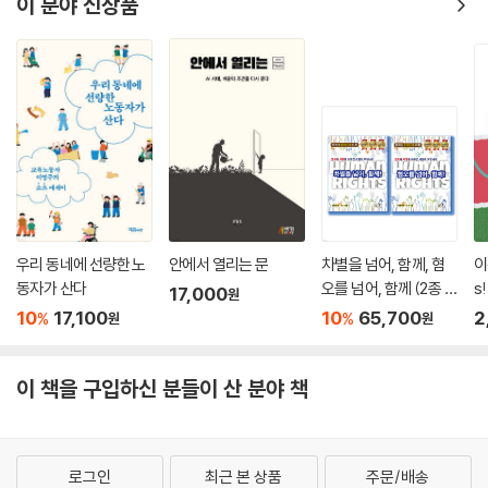
이 분야 신상품
우리 동네에 선량한 노
안에서 열리는 문
차별을 넘어, 함께, 혐
이
동자가 산다
오를 넘어, 함께 (2종 세
s!
17,000
원
트)
10
17,100
10
65,700
2
%
%
원
원
이 책을 구입하신 분들이 산 분야 책
로그인
최근 본 상품
주문/배송