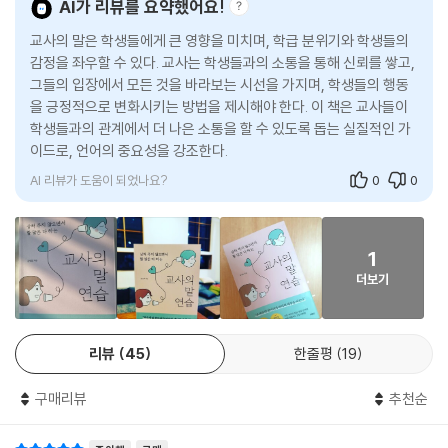
AI가 리뷰를 요약했어요!
닙니다. 학부모와 교사는 학생이라는 지극히 중요한 대상을 서로 다른 방
해결하는 말의 키워드로 6가지를 제시한다. 존중의 기술, 공감의 기술, 권
아이의 성취 욕구를 높이는 교사의 좋은 피드백 ·
향에서 바라보고 있습니다. 싫든 좋든 아이 문제로 교사와 학부모가 얼굴
교사의 말은 학생들에게 큰 영향을 미치며, 학급 분위기와 학생들의
유의 기술, 수업의 기술, 소통의 기술, 성장의 기술이 그것이다. 여기에는
→‘좀 성의 있게 해봐’ 대신
을 마주해야 하는 상황도 더러 생깁니다. 필요하면 당장 내일이라도 학부
감정을 좌우할 수 있다. 교사는 학생들과의 소통을 통해 신뢰를 쌓고,
아이들을 긍정적으로 변화시키는 말의 기술을 중심으로, 교사들이 가장 어
그들의 입장에서 모든 것을 바라보는 시선을 가지며, 학생들의 행동
모 얼굴을 봐야 하는 게 학부모와 교사 사이죠. 학부모와 이야기할 때는 학
려워하는 상대인 학부모와 한 걸음 가까워지고, 동료 교사와 원활한 관계
방관자 없는 수업을 위한 교사의 질문법
을 긍정적으로 변화시키는 방법을 제시해야 한다. 이 책은 교사들이
부모 이야기를 먼저 들어주세요. 학부모가 진짜 하고 싶은 말이 무엇인지
를 맺고, 교사로서 나를 지키고 키우는 비결까지 폭넓게 담겼다. 교직 생활
→‘누가 발표해볼까?’ 대신
학생들과의 관계에서 더 나은 소통을 할 수 있도록 돕는 실질적인 가
를 이해하려 애써보세요. 학부모가 어떤 부분에서 서운해하고 있고, 왜 그
에 어려움을 느끼고 있다면 이 책의 안내에 따라 말부터 바꿔보자. 어떤 교
이드로, 언어의 중요성을 강조한다.
렇게 생각하는지를 먼저 들어주세요. 설사 학부모의 마음을 이해하지 못하
사든지 행복하고 따뜻한 교실을 만들어갈 수 있다.
[한 걸음 더 나아가기] 학생들이 대답하기 어려운 질문 유형 5가지
더라도 이해하는 척이라도 해주어야 합니다.
AI 리뷰가 도움이 되었나요?
0
0
---「친절하게 말한다는 것의2가지 의미」중에서
단호하게, 그러나 부드럽게
아직 상황에 맞게 행동하지 못할 수 있어요
원칙에 따라 대화의 주도권을 잡아라
→‘그걸 꼭 말로 설명해줘야 해?’ 대신
친절은 고마워할 줄 아는 사람에게 베풀라는 말이 있습니다. 그 작은 개미
1
도 나뭇잎 한 장을 들어 올릴 때면 수백 마리가 달려드는데, 왜 힘든 학교
더보기
좋은 대화는 언제나 상대를 존중하는 것에서 시작된다. 공감은 교사가 상
아이들의 집중력을 고려한 시간표 짜기
일을 혼자 해야 하나요. 혼자만 아무 일 안 하고 노는 동료, 남에게 자주 미
처받지 않고 아이는 올바른 감정 표현을 배울 수 있는 최고의 대화법이다.
→‘수업 시간에 하품하면 어떡해’ 대신
루는 동료는 사실 동료라고 부르기도 부끄럽습니다. 이런 이에겐 정확하고
특히 온갖 문제를 일으키는 학생과 이야기 나눌 때 꼭 기억해야 할 것은 권
분명하게 선을 그어서 말하세요. “여기까진 되고, 이 이상은 안 됩니다”라
리뷰
45
한줄평
19
유의 기술이다. 이처럼 이 책은 교사가 늘 마음에 품고 있어야 하는 교육의
장난꾸러기를 수업에 참여시키는 현명한 방법
고요. 참고로 이런 상대는 한번 말해선 안 받아들이는 경우도 많습니다. 몇
원칙들을 다시 한번 상기시킨다. 교사는 감정적인 대응은 절제하고 잘못에
→‘장난치지 말라니까’ 대신
번이고 반복해서 똑같은 말을 하는 게 좋습니다. 이런 말씨름이 피곤하다
구매리뷰
추천순
대해서는 단호하되, 아이들이 아직 성장 중인 존재임을 잊지 않고 언제나
고 “알겠어요, 그럼 제가 할게요” 하는 식으로 중간에 접으면 안 됩니다. 상
긍정적으로 변화할 수 있는 기회를 제공해주어야 한다. 이런 원칙만 잘 지
5장. 학부모와 한 걸음 가까워지는 소통의 기술
대가 선을 넘어오는 것은 내가 선을 넘어오게 허용하기 때문입니다.