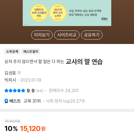
미리보기
사이즈비교
공유하기
소득공제
베스트셀러
교사의 말 연습
상처 주지 않으면서 할 말은 다 하는
김성효
저
빅피시
2023.01.18.
9.9
판매지수
24,201
64
베스트
교육
31위
사회 정치 top20 27주
16,800
원
10
15,120