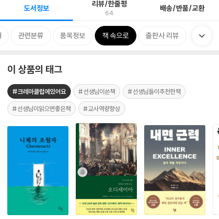
리뷰/한줄평
도서정보
배송/반품/교환
64
개
관련분류
품목정보
책 속으로
출판사 리뷰
이 상품의 태그
#크레마클럽에있어요
#선생님이쓴책
#선생님들이추천한책
#선생님이읽으면좋은책
#교사역량향상