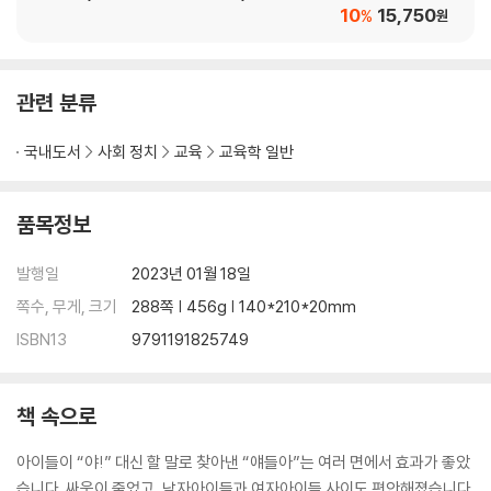
10
15,750
%
원
툭하면 우는 아이, 불안 요소를 살펴보세요
→ ‘울지 마’ 대신
관련 분류
아이는 아직 상대의 마음을 헤아리기 어려워요
→ ‘넌 왜 이렇게 이기적이니?’ 대신
국내도서
사회 정치
교육
교육학 일반
[한 걸음 더 나아가기] 나-화법과 너-화법
품목정보
애정 욕구가 높은 아이를 대하는 단 한 가지 원칙
→ ‘전엔 안 그러더니 왜 그러니?’ 대신
발행일
2023년 01월 18일
쪽수, 무게, 크기
288쪽 | 456g | 140*210*20mm
완벽주의 성향을 유연하게 잡아줘야 하는 이유
ISBN13
9791191825749
→ ‘대충 넘어가’ 대신
[한 걸음 더 나아가기] 긍정적인 문장 만들기
책 속으로
3장. 화내지 않고 더 나은 선택을 하게 만드는
아이들이 “야!” 대신 할 말로 찾아낸 “얘들아”는 여러 면에서 효과가 좋았
권유의 기술
습니다. 싸움이 줄었고, 남자아이들과 여자아이들 사이도 편안해졌습니다.