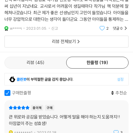
써 십년이 지났네요. 교사로서 어려움이 생길때마다 작가님 책 덕분에 잘
에필로그
헤쳐나갔습니다. 최근 제가 좋은 선생님인지 고민이 들었습니다. 아이들을
선생님이 우리 금쪽이를 화나게 했겠죠!
너무 강압적으로 대한다는 생각이 들더군요. 그동안 아이들을 통제하는 기
술만 는 것 같았어요. 제 문제는 결국 제가 쓰는 언어에서부터 시작되더라
w****i
2023.01.05.
신고
2
댓글
0
고요. 이번 책
리뷰 전체보기
리뷰
45
한줄평
19
클린봇
이 부적절한 글을 감지 중입니다.
설정
구매한줄평
추천순
종이책
구매
큰 위로와 공감을 받았습니다. 어떻게 말을 해야 하는지 도움까지!!
아낌없이 주는 성효샘!
s*******1
2023.01.18.
3