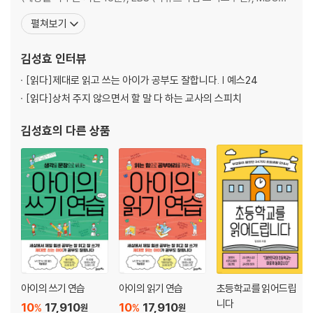
〈공부가 머니?〉 등 다수의 방송에 출연했다. 지은 책으로는 『아이의
펼쳐보기
다 들어주는 것이 좋은 교사라는 착각
말 연습』, 『초등학교를 읽어드립니다』, 『천년손이 고민 해결 사무소』
→‘넌 왜 이렇게 말이 많니?’ 대신
시리즈 등 40권이 있으며, 이 중 『아이의 말 연습』은 2025년 세종도
김성효
인터뷰
서에 선정되었다. 또한 최
[성효샘의 교실 에피소드] 선생님, 저도 모르게 자꾸 말이 나와요
[읽다]
제대로 읽고 쓰는 아이가 공부도 잘합니다. | 예스24
[읽다]
상처 주지 않으면서 할 말 다 하는 교사의 스피치
2장. 상황을 객관적으로 바라보는 공감의 기술
김성효
의 다른 상품
무례한 학생의 진짜 속마음
→ ‘너 지금 뭐라고 했어?’ 대신
거친 말로 감정 표현을 뭉뚱그리는 아이들
→ ‘짜증 난다고 하지 말랬지?’ 대신
[한 걸음 더 나아가기] 감정 사전 만들기
아이의 마음에 억울함이 쌓이지 않게
아이의 쓰기 연습
아이의 읽기 연습
초등학교를 읽어드립
→ ‘왜 싸웠니?’ 대신
니다
10
17,910
10
17,910
%
%
원
원