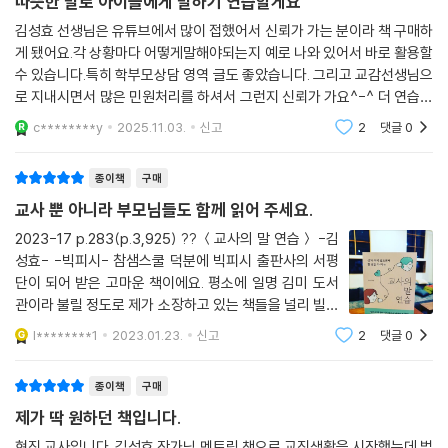
따뜻한 말로 아이들에게 말하기 연습할게요
김성효 선생님은 유튜브에서 많이 접했어서 신뢰가 가는 분이라 책 구매하
6장. 교사로서 나를 지키고 키우는 성장의 기술
게 됐어요.각 상황마다 어떻게말해야되는지 예로 나와 있어서 바로 활용할
수 있습니다.특히 학부모상담 영역 글도 좋았습니다. 그리고 교감선생님으
선 넘는 조언은 적당히 무시하세요
로 지내시면서 많은 민원처리를 하셔서 그런지 신뢰가 가요^-^ 더 연습해
서 활용해보겠습니다~
c********y
2025.11.03.
신고
2
댓글
0
일을 떠넘기는 동료에게는 선을 분명히 그어주세요
종이책
구매
도움받지 못하는 이유는 요청하지 않아서예요
교사 뿐 아니라 부모님들도 함께 읽어 주세요.
힘든 시간을 통해서도 한 뼘 더 성장할 수 있어요
2023-17 p.283(p.3,925) ?? ＜교사의 말 연습＞ -김
성효- -빅피시- 참샘스쿨 덕분에 빅피시 출판사의 서평
자책감을 내려놓고 나 자신을 안아주세요
단이 되어 받은 고마운 책이에요. 평소에 일명 김미 도서
관이라 불릴 정도로 제가 소장하고 있는 책들을 널리 빌려
주는데요. 이 책은 아무도 못 빌려줄 것 같아요. ?? 이 책
단호하되 부드러운 상반된 모습이 필요해요
l********1
2023.01.23.
신고
2
댓글
0
은 진짜 너무 좋아서 방학 내내 곁에 두고 매일 보며 따라
읽고, 따라 쓰며 연습하려구요. ?? ＜
[성효샘의 교실 에피소드] 좋은 선생님이 된다는 것은
종이책
구매
제가 딱 원하던 책입니다.
지각적 입장에서 상황을 바라보세요
현직 교사입니다. 김성효 작가님 멘토링 책으로 교직생활을 시작했는데 벌