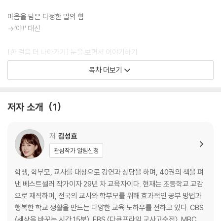
마음을 담은 다정한 말의 힘
→‘야!’ 대신
[한 걸음 더 나아가기] 눈을 보면서 이야기하기
목차 더보기
각자의 때, 각자의 속도로 피어나는 아이들
→‘빨리 좀 해’ 대신
저자 소개
1
[한 걸음 더 나아가기] 비인지 능력을 키워주는 교사의 말
아이를 성장시키는 진짜 칭찬의 힘
저
김성효
→‘잘했네’ 대신
관심작가 알림신청
믿어주고 기다려주면 얼마든지 달라집니다
학생, 학부모, 교사를 대상으로 강연과 상담을 하며, 40권의 책을 펴
→‘이러면 엄마 오셔야 돼’ 대신
낸 베스트셀러 작가이자 29년 차 교육자이다. 현재는 초등학교 교감
으로 재직하며, 전국의 교사와 학부모를 위해 효과적인 공부 방법과
인정받고 싶은 속마음을 알아주세요
행복한 학교 생활을 만드는 다양한 교육 노하우를 전하고 있다. CBS
→‘고자질하지 말라고 했지?’ 대신
〈세상을 바꾸는 시간 15분〉, EBS 〈다큐프라임 교사고수전〉, MBC