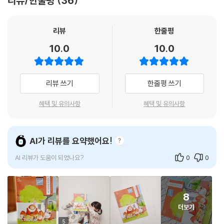
리뷰/한줄평
36
런데 어쩐 일인지 친구들이 모두 엄마의 손을 잡고 작별인사를 할 때까지
도 통통이의 엄마는 보이질 않네요. 정말 통통이의 걱정대로 엄마에게 무
슨 일이 생긴 걸까요?
리뷰
한줄평
10.0
10.0
깜찍하고 생동감 넘치는 캐릭터가 가득한 『유치원 처음 가는 날』에는 걱정
가득, 설렘 가득한 우리 아이들의 마음이 생생하게 그려져 있어요. 함께 책
을 읽으며 아이들이 새로운 도전을 앞두고 어떤 마음, 생각이 드는지 이야
리뷰 쓰기
한줄평 쓰기
기를 나누어 볼 수 있을 거예요.
혜택 및 유의사항
혜택 및 유의사항
유치원에 가면 무얼 할까?
신나는 유치원의 하루 일과 미리 엿보기!
AI가 리뷰를 요약했어요!
‘처음’이라는 말은 언제나 우리들의 마음을 긴장되고 설레게 하지요. 유치
AI 리뷰가 도움이 되었나요?
0
0
원 등원 첫날을 앞둔 아이들의 마음은 어떨까요? 새로운 친구들, 선생님을
만날 생각에 조금 걱정이 되기도 하고, 어떤 일들이 벌어질까 기대가 되기
도 하겠지요. 또 새 가방에 준비물들을 하나하나 챙기면서 가슴이 부풀고
8
설레기도 할 거예요.
더보기
아빠로서 아이들의 성장 과정을 가장 가까이에서 지켜보았던 김영진 작가
5