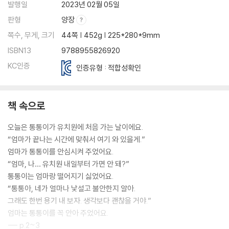
발행일
2023년 02월 05일
판형
양장
쪽수, 무게, 크기
44쪽 | 452g | 225*280*9mm
ISBN13
9788955826920
KC인증
인증유형 : 적합성확인
책 속으로
오늘은 통통이가 유치원에 처음 가는 날이에요.
“엄마가 끝나는 시간에 맞춰서 여기 와 있을게.”
엄마가 통통이를 안심시켜 주었어요.
“엄마, 나… 유치원 내일부터 가면 안 돼?”
통통이는 엄마랑 떨어지기 싫었어요.
“통통아, 네가 얼마나 낯설고 불안한지 알아.
그래도 한번 용기 내 보자. 생각보다 괜찮을 거야.”
엄마는 통통이를 꼭 안아 주었어요.
--- p.2~3