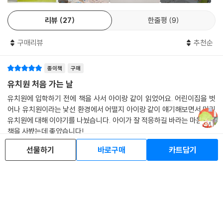
는 ‘유치원’이라는 새로운 도전을 앞둔 아이들에게 실제 유치원의 교육과
리뷰
27
한줄평
9
정과 시간표를 꼼꼼하게 조사하며 만든 이야기로 응원의 메시지를 전달하
고 있어요. 처음엔 낯설지만, 앞으로 매일 가게 될 유치원이라는 공간에서
구매리뷰
추천순
는 보통 무엇을 하는지 미리 알려 주면서 아이들의 마음속에 있는 걱정과
두려움을 조금은 해결해 주고 싶은 마음을 담은 것이지요.
종이책
구매
친구들, 선생님과 인사를 하는 시간, 간식 시간, 교실에 있는 다양한 장난
유치원 처음 가는 날
감, 교구를 자유롭게 가지고 노는 시간, 정리 정돈 시간, 다양한 인원으로
유치원에 입학하기 전에 책을 사서 아이랑 같이 읽었어요. 어린이집을 벗
나누어 율동도 배우고 이야기도 나누는 대·소집단활동, 체육 활동이 주가
어나 유치원이라는 낯선 환경에서 어떨지 아이랑 같이 얘기해보면서 미리
되는 바깥 놀이 및 대근육 활동, 점심 식사, 평가 까지 실제 유치원의 하루
유치원에 대해 이야기를 나눴습니다. 아이가 잘 적응하길 바라는 마음에서
일과를 ‘빨간 벽돌 유치원’ 시리즈로 미리 만나 보세요. 조금은 불안하고 두
책을 사봤는데 좋았습니다!
려운 마음으로 첫발을 내딛을 아이들에게 작지만 커다란 용기를 북돋아 주
o********2
2026.04.15.
신고
0
댓글
0
선물하기
바로구매
카트담기
게 될 거예요.
종이책
구매
대한민국 대표 아빠 작가, 김영진의 새로운 시리즈!
유치원 처음 가는 날
매일매일 시끌벅적 웃음꽃이 피는 ‘빨간 벽돌 유치원’!
어린이집에서 유치원 새로운 친구, 선생님 환경 아이에게는 모든 것이 새
우리 아이들의 평범한 일상 속 특별한 순간들을 다룬 이야기로 많은 사랑
롭게만 느껴진다. 유치원의 하루 일과, 교실 활동, 친구 관계, 선생님과의