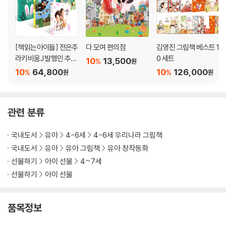
[책읽는아이들] 전은주
다 모여 편의점
김영진 그림책 베스트 1
라키비움J 발행인 추천
0 세트
10
13,500
%
원
초등 1~2학년 세트
10
64,800
10
126,000
%
%
원
원
관련 분류
국내도서
유아
4-6세
4-6세 우리나라 그림책
국내도서
유아
유아 그림책
유아 창작동화
선물하기
아이 선물
4~7세
선물하기
아이 선물
품목정보