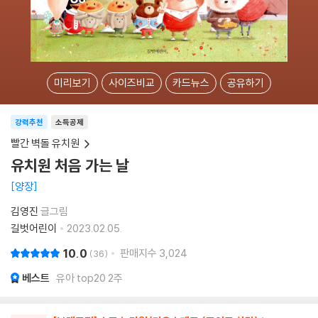
미리보기
사이즈비교
카드뉴스
공유하기
강력추천
소득공제
빨간 벽돌 유치원
유치원 처음 가는 날
양장
김영진
글그림
길벗어린이
2023.02.05.
10.0
판매지수
3,024
36
베스트
유아 top20 2주