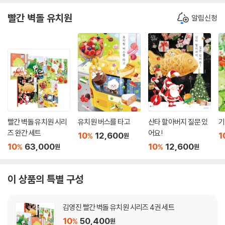
빨간 벽돌 유치원
알림신청
빨간 벽돌 유치원 시리
유치원 버스를 타고
산타 할아버지 질문 있
기
즈 완간 세트
어요!
10
12,600
1
%
원
10
63,000
10
12,600
%
%
원
원
이 상품의 특별 구성
김영진 빨간 벽돌 유치원 시리즈 4권 세트
10
50,400
%
원