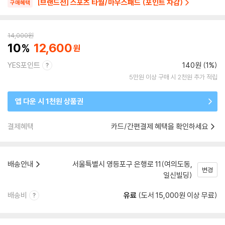
[브랜드전] 스포츠 타월/마우스패드 (포인트 차감)
구매혜택
14,000
원
10
12,600
YES포인트
140원 (1%)
5만원 이상 구매 시 2천원 추가 적립
앱 다운 시 1천원 상품권
결제혜택
카드/간편결제 혜택을 확인하세요
배송안내
서울특별시 영등포구 은행로 11(여의도동,
변경
일신빌딩)
배송비
유료
(도서 15,000원 이상 무료)