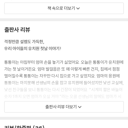
책 속으로 더보기
교실에는 잔뜩 긴장한 친구들이 있었어요.
머뭇거리던 통통이가 선생님에게 다가갔어요.
"선생님, 우리 엄마 언제 와요?"
출판사 리뷰
"보자, 보자. 어디 보자. 저기 시계 보이지? 저기서 짧은 시곗바늘이 숫자 1
까지 오면!
걱정만큼 설렘도 가득한,
그러니까 1시가 되면 오실 거야. 걱정 마."
우리 아이들의 유치원 첫날 이야기!
--- p.8~9
통통이는 아침부터 엄마 손을 놓기가 싫었어요. 오늘은 통통이가 유치원에
가는 첫 날이거든요. 엄마 발걸음은 또 왜 이렇게 빠른 건지, 집에서 점점
멀어질수록 통통이는 자꾸만 다시 집으로 가고 싶었지요. 엄마의 응원에
통통이는 마지못해 선생님의 손을 잡고 유치원에 들어섰지만 낯선 교실에,
낯선 친구들을 보니 통통이는 다시 긴장이 되었어요. “시계의 짧은 바늘이
숫자 1까지 오면 엄마가 오실 거야.”라는 오골 선생님의 말에도 엄마가 시
계를 잃어버리면 어떡하나, 오다가 괴물한테 잡아먹히면 어떡하나, 배탈
출판사 리뷰 더보기
이 나서 못 오면 어떡하나 통통이의 걱정은 끝이 없었지요. 하지만 척척박
사 오골 선생님의 자상한 설명에 안심을 하며 친구들과 신나게 율동도 배
우고 림보 놀이도 하고, 점심도 먹으며 유치원 첫날을 씩씩하게 마쳐요. 그