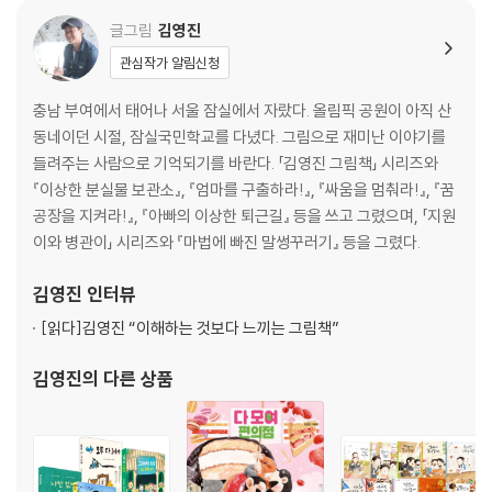
글그림
김영진
관심작가 알림신청
충남 부여에서 태어나 서울 잠실에서 자랐다. 올림픽 공원이 아직 산
동네이던 시절, 잠실국민학교를 다녔다. 그림으로 재미난 이야기를
들려주는 사람으로 기억되기를 바란다. 「김영진 그림책」 시리즈와
『이상한 분실물 보관소』, 『엄마를 구출하라!』, 『싸움을 멈춰라!』, 『꿈
공장을 지켜라!』, 『아빠의 이상한 퇴근길』 등을 쓰고 그렸으며, 「지원
이와 병관이」 시리즈와 『마법에 빠진 말썽꾸러기』 등을 그렸다.
김영진
인터뷰
[읽다]
김영진 “이해하는 것보다 느끼는 그림책”
김영진
의 다른 상품