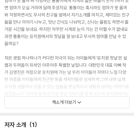
엄마가 못 올까 봐 걱정하는 통통이에게 시계의 짧은 바늘이 숫자 1까지 오
면 엄마가 오실 거라며 달래 주셨지요. 통통이는 혹시라도 엄마가 못 올까
봐 걱정하면서도 무사히 친구들 앞에서 자기소개를 마치고, 재미있는 친구
들을 만나 이야기 나누고, 맛난 간식도 나눠먹고, 신나는 율동도 하면서 즐
거운 시간을 보내요. 하지만 자꾸만 시계로 눈이 가는 건 어쩔 수가 없네요.
과연 통통이는 유치원에서의 첫날을 잘 보내고 무사히 엄마를 만날 수 있
을까요?
작은 경험 하나하나가 커다란 자극이 되는 아이들에게 ‘유치원 첫날’은 설
렘과 두려움이 뒤섞인 아주아주 특별한 날입니다. 대한민국 대표 아빠 작
가 김영진은 처음으로 유치원에 가는 날 우리 아이들이 저마다 느낄 다양
한 마음을 아이들에게 친근한 동물 캐릭터들로 섬세하게 그려 내며 실제
유치원 생활에서 있을 수 있는 일들을 현실적이고 생동감 넘치는 이야기로
담았습니다. 아이와 함께 유치원 첫날 이야기를 함께 읽으며 유치원에서는
무엇을 하는지 미리 알아보고, 새로운 환경에 적응을 앞둔 우리 아이들에
책소개 더보기
게 용기를 북돋아 주세요! 또, 앞으로 ‘빨간 벽돌 유치원’에 다니는 다양한
동물 친구들이 만들어 갈 재미있는 유치원 이야기에도 귀 기울여 주세요.
저자 소개
1