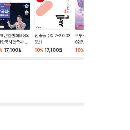
26 큰별쌤 최태성의
쎈 중등 수학 2-2 (202
오투 중학 과학 2-2 (2
2026 
별한국사 한국사능
6년)
026년)
별별한국
정시험 심화(1,2,3
력검정시험
17,100
10
17,100
10
17,550
10
1
%
%
%
%
원
원
원
 상
급) 하