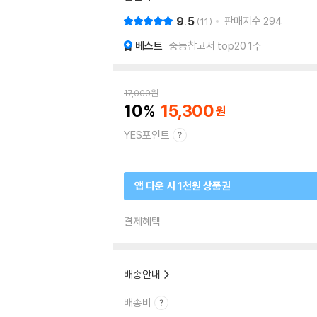
9.5
판매지수
294
11
베스트
중등참고서 top20 1주
17,000
원
10
15,300
YES포인트
앱 다운 시 1천원 상품권
결제혜택
배송안내
배송비