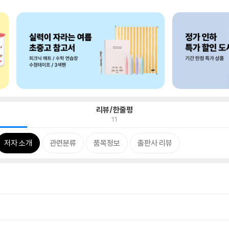
리뷰/한줄평
11
저자 소개
관련분류
품목정보
출판사 리뷰