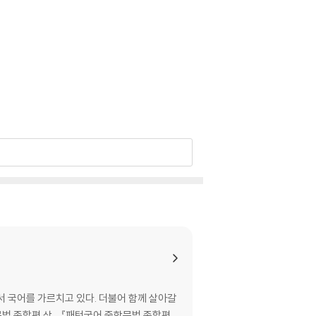
 국어를 가르치고 있다. 더불어 함께 살아갈
법 종합편 상』, 『패턴국어 중학문법 종합편