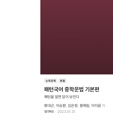
소득공제
분철
패턴국어 중학문법 기본편
패턴을 알면 답이 보인다
류대곤
이승환
김은정
황혜림
이지윤
저
알앤비
2023.01.31.