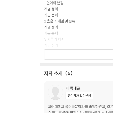
1 언어의 본질
개념 정리
기본 문제
2 음운의 개념 및 종류
개념 정리
기본 문제
3 자음의 체계
개념 정리
기본 문제
4 모음의 체계
개념 정리
기본 문제
저자 소개
5
제2강 품사
1 품사의 개념과 체언
개념 정리
저
류대곤
기본 문제
관심작가 알림신청
2 용언
개념 정리
고려대학교 국어국문학과를 졸업하였고, 같은
기본 문제
수 있는 따뜻한 인간미(人間味)를 지닌 사람을