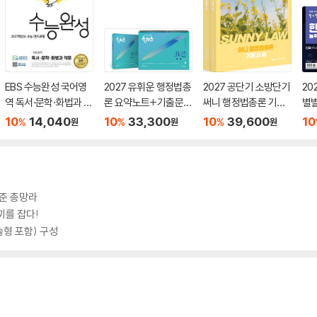
EBS 수능완성 국어영
2027 유휘운 행정법총
2027 공단기 소방단기
20
역 독서·문학·화법과 작
론 요약노트+기출문제
써니 행정법총론 기본
별
문 (2026년)
(요.플.)
서
력검
10
14,040
10
33,300
10
39,600
10
%
%
%
원
원
원
급)
기준 총망라
끼를 잡다!
형 포함) 구성