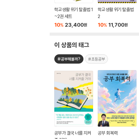
학교생활 위기 탈출법 1
학교생활 위기 탈출법
~2권 세트
2
10
23,400
10
11,700
%
%
원
원
이 상품의 태그
#공부해볼까?
#초등공부
공부가 결국 너를 지켜
공부 회복력