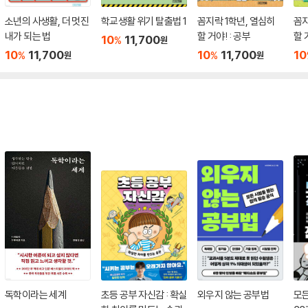
소년의 사생활, 더 멋진
학교생활 위기 탈출법 1
꼼지락 1학년, 열심히
꼼지
내가 되는 법
할 거야! : 공부
할 
10
11,700
%
원
10
11,700
10
11,700
10
%
%
원
원
독학이라는 세계
초등 공부 자신감 : 확실
외우지 않는 공부법
모