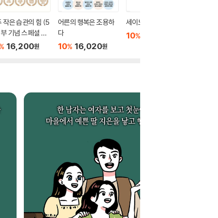
 작은 습관의 힘 (5
어른의 행복은 조용하
세이노의 가르침
절창 切
 부 기념 스페셜 에
다
10
6,480
10
1
%
%
원
)
16,200
10
16,020
%
%
원
원