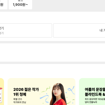
0
원
1,900
원~
팔기
내 
불가