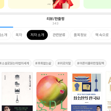
리뷰/한줄평
343
책소개
목차
저자 소개
관련분류
품목정보
책 속으로
#소설로읽는마법의세계
#후회없는삶
#위로의말
#어른이를위한힐링책