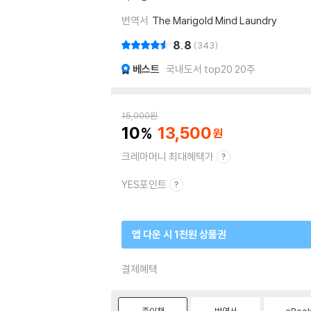
번역서
The Marigold Mind Laundry
8.8
343
베스트
국내도서 top20 20주
15,000
원
10
13,500
크레마머니 최대혜택가
YES포인트
앱 다운 시 1천원 상품권
결제혜택
종이책
번역서
eBoo