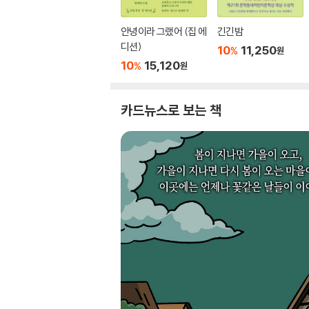
안녕이라 그랬어 (집 에
긴긴밤
디션)
10
11,250
%
원
10
15,120
%
원
카드뉴스로 보는 책