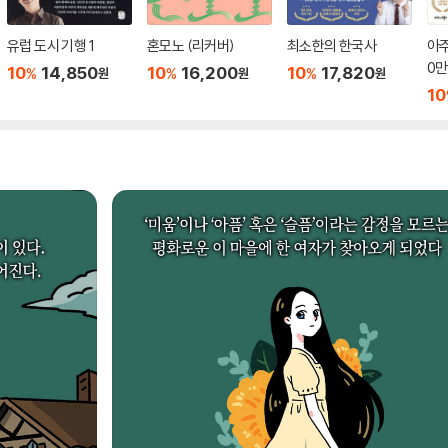
유럽 도시 기행 1
혼모노 (리커버)
최소한의 한국사
아주
0만
10
14,850
10
16,200
10
17,820
%
%
%
원
원
원
디션
10