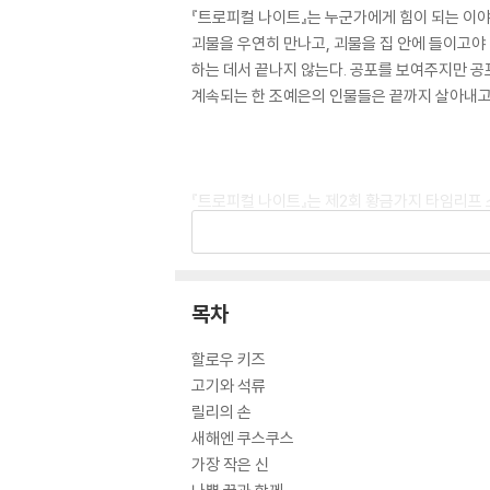
『트로피컬 나이트』는 누군가에게 힘이 되는 이야기
괴물을 우연히 만나고, 괴물을 집 안에 들이고야
하는 데서 끝나지 않는다. 공포를 보여주지만 공
계속되는 한 조예은의 인물들은 끝까지 살아내고 
『트로피컬 나이트』는 제2회 황금가지 타임리프 
울파크 젤리장수 대학살』 『칵테일, 러브, 좀비』
리한 온기를 포착한 첫 단편집 『칵테일, 러브, 
예은 특유의 독특한 판타지성을 가미한 호러/스
만하다.
목차
할로우 키즈
고기와 석류
릴리의 손
새해엔 쿠스쿠스
가장 작은 신