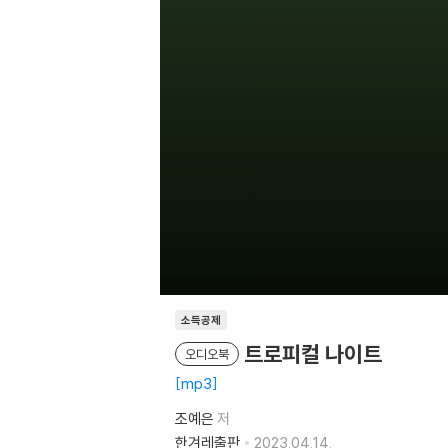
소득공제
트로피컬 나이트
오디오북
mp3
조예은
저
한겨레출판
2023.04.14.