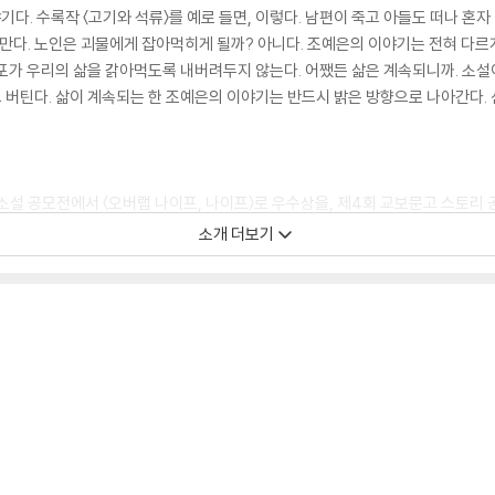
다. 수록작 〈고기와 석류〉를 예로 들면, 이렇다. 남편이 죽고 아들도 떠나 혼자
 만다. 노인은 괴물에게 잡아먹히게 될까? 아니다. 조예은의 이야기는 전혀 다르
포가 우리의 삶을 갉아먹도록 내버려두지 않는다. 어쨌든 삶은 계속되니까. 소설
버틴다. 삶이 계속되는 한 조예은의 이야기는 반드시 밝은 방향으로 나아간다. 신
소설 공모전에서 〈오버랩 나이프, 나이프〉로 우수상을, 제4회 교보문고 스토리 공
 『스노볼 드라이브』 등을 펴내며 차곡차곡 독자들의 사랑을 쌓아온 조예은의 두 번
소개 더보기
좀비』에 이어, 장편소설 『스노볼 드라이브』에서는 애틋하고도 경쾌한 디스토피아 
릴러풍의 직설적이고 유머러스하면서도 사랑스러운 괴담 여덟 편을 담았다. 기존