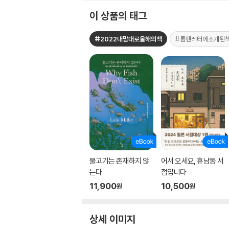
이 상품의 태그
#2022내맘대로올해의책
#룸펜레터에소개된
물고기는 존재하지 않
어서 오세요, 휴남동 서
는다
점입니다
11,900
10,500
원
원
상세 이미지