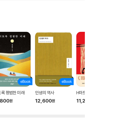
록 평범한 미래
인생의 역사
H마트에서 울다
마음 쓰는
,800
12,600
11,200
13,60
원
원
원