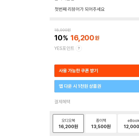
첫번째 리뷰어가 되어주세요
18,000
원
10
16,200
YES포인트
사용 가능한 쿠폰 받기
앱 다운 시 1천원 상품권
결제혜택
오디오북
종이책
eBoo
16,200
원
13,500
원
12,00