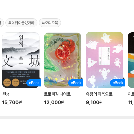
책
#더위야물렀거라
#오디오북
원청
트로피컬 나이트
유령의 마음으로
이토
15,700
12,000
9,100
11
원
원
원