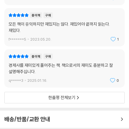
“전세제도가 금융제도라면 믿으시겠어요? / 너의 이름은 불안정노동이거
나 N잡러이거나 / 현대차노조, 파업을 안 해서 뉴스에 남 / 약국에서 진료
종이책
구매
도 하고 마약도 팔던 시절 / 회계장부 예쁘게 꾸미고 싶겠지만 그거 불법이
모든 책이 유익하지만 재밌지는 않다. 재밌어야 끝까지 읽는다.
야 / ‘묻지마 저축’이라고 들어봤나 / 터져버린 거품 속에서 미래의 대기업
재밌다.
이 피어오른 거야 / 3분 카레보다 손쉽게 부당이득 만드는 삼분폭리 / 사채
f*******5
2023.05.20.
1
가 서민의 주식 투자와 같다면? / 미국 팀장과 함께하는 GVC 팀플 / 우리
나라 최초의 뱅크런은 조선총독부로부터 / ‘경제는 박정희보단 전두환’이
란 말이 나오는데 / 대통령이 먹을 것 때문에 대국민 사과 / 외교 실패 한 방
종이책
구매
이면 21조를 날릴 수 있다”
경제사를 재미있게 풀어주는 책. 책으로서의 재미도 충분하고 잘
설명해주십니다.
본문에 등장하는 소제목만 봐도 내용이 막 궁금하고 당장 책을 펼쳐보고
q*****3
2025.01.16.
0
싶어집니다. 더 이상 지루하거나 어렵게 경제사에 입문할 필요가 없습니
다. 이 책을 통해 꼭 알아야 할 한국경제사의 핵심 사건들을 즐겁게 만날 수
있습니다.
한줄평 전체보기
구독자 반응은 폭발적이었어요. 하루에 100개가 넘는 피드백이 오기도 했
습니다. 도대체 국제 상황이 왜 이렇게 돌아가는지 이제야 알겠다는 반응
배송/반품/교환 안내
이었습니다. 맞아요. 사람들은 단순히 오늘의 현상을 아는 데 그치는 게 아