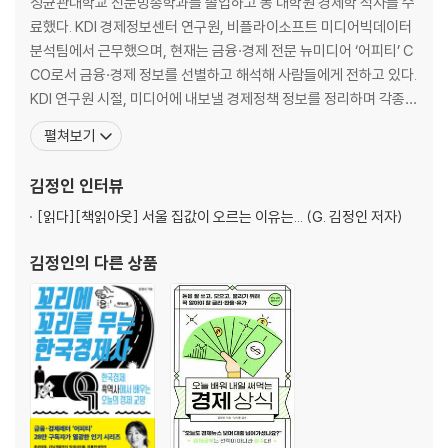
성균관대학교 신문방송학과를 졸업하고 동 대학원 경제학 석사를 수
3. 노조는 일하게 해달라고 하고, 회사는 문 닫겠다고 하고
료했다. KDI 경제정보센터 연구원, 비플라이소프트 미디어빅데이터
2020년 현대차 무분규 - 1979년 YH무역 사건
분석팀에서 근무했으며, 현재는 금융·경제 전문 뉴미디어 ‘어피티’ C
4. 우리나라 건강보험은 어떻게 세계 최고가 됐을까
CO로서 금융·경제 정보를 선별하고 해석해 사람들에게 전하고 있다.
2021년 가사근로자법 제정 - 1977년 의료보험 실시
KDI 연구원 시절, 미디어에 내보낼 경제정책 정보를 정리하며 각종
경제 현상에 재미를 느껴 경제학과에 편입해 경제 공부를 시작, 경제
펼쳐보기
Part 3. 금융경제
학 석사과정에까지 진학했다. 경제학이 재미있는 만큼 어렵기도 했기
에 늘 고군분투하는 나날이었다. 미디어빅데이터 회사에서 근무하며
김정인
인터뷰
1. 영업 사기 쳤다! vs 자연재해다! 이번엔 진짜 이해해 보는 2008년 세계
경제 공부를 쉬게 되었고, 그 아쉬움을 달래고자 ‘어피티’에
금융위기
[읽다]
[책읽아웃] 서울 집값이 오르는 이유는... (G. 김정인 저자)
2019년 독일 국채투자상품 사건 - 2008년 세계 금융위기
김정인
의 다른 상품
2. 금모으기운동, 정말 도움됐을까?
2000~2003년 카드 대란 - 1997년 외환위기
3. 분식회계의 진짜 이름은 ‘회계 사기’
2003년 SK글로벌 사태 - 1997~1998년 대우그룹 부도
4. 단군 이래 최대 사기 사건에 비하면 가상화폐 그까짓 거
1993년 금융실명제 - 1982년 장영자 어음사기
5. 경제사에는 왜 삼성·현대 이야기만 있고 네이버·카카오는 없어요?
2020~2021년 빅테크버블 - 2000년 닷컴버블