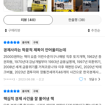
더보기
1993년 금융실명제, 1997년 외환위기, 2008년 세계 금융위기를 거쳐
코로나19 이후 재편된 GVC, 2020년 빅테크버블, 2023년 갭투자와 깡
3
4
통전세까지
리뷰
40
한줄평
38
46개의 사건으로 한국경제사를 독파합니다.
구매리뷰
추천순
한국현대사는 무척 빠르고 역동적으로 흘러왔습니다. 그만큼 경제가 빠르
게 성장했지만, 또 그만큼 흑역사도 많았어요. 하지만 흑역사도 우리에게
종이책
구매
미래를 통찰할 인사이트와 힘을 주었다는 점에서 빠짐없이 살펴볼 필요가
있습니다. 가령 금융 비리를 해결하는 첫걸음이었던 1993년 금융실명제
경제사라는 학문적 제목이 안어울리는데
도입은 강남 아파트 10만 채 해먹은 1982년 ‘장영자·이철희 어음사기 사
25000원하는 책이 요즘 이런수준이구나해방 직후 토지개혁, 1962년 증
건’이라는 희대의 사기 사건이 없었다면 조금 더 어려웠을지도 몰라요.
권파동, 1970년대 강남개발부터 1993년 금융실명제, 1997년 외환위기,
2008년 세계 금융위기를 거쳐코로나19 이후 재편된 GVC, 2020년 빅테
이 책은 부동산, 노동과 복지, 금융경제, 정치와 경제, 국제관계 등 한국경
크버블, 2023년 갭투자와 깡통전세까지46개의 사건으로 한국경제사를
제사에서 주목할 여러 분야를 고루 다루면서, 한국경제의 면면을 가장 잘
독파합니다.라는 추천글 보고 구입해 배송받자마자 대충 그자리에서 다 읽
1*****3
2023.06.08.
신고
1
댓글
0
어버렸네 그냥 옛날 이야기 현상
보여주는 46개의 대표적인 사건을 꼽아 소개합니다. 오늘 한국을 만든 경
제적 사건, 사고 들을 돌아보면 가슴 아픈 일도, 흥미진진한 일도, 통쾌한
종이책
구매
일도 가득합니다. 해방 직후부터 바로 오늘까지 80여 년의 역사를 단숨에
핵심적 경제 사건을 잘 풀어낸 책
따라가며 한국경제를 만든 역사적 순간들을 만나보세요.