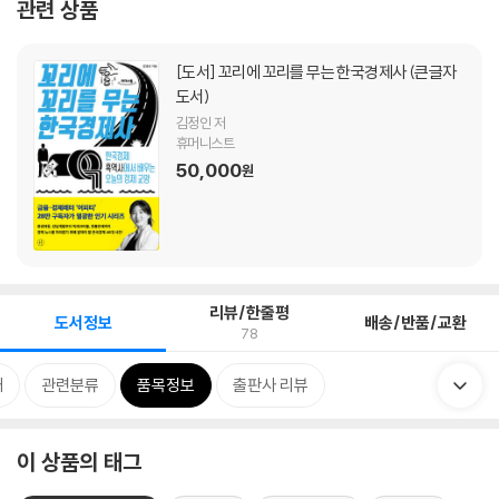
관련 상품
[도서]
꼬리에 꼬리를 무는 한국경제사 (큰글자
도서)
김정인 저
휴머니스트
50,000
원
리뷰/한줄평
도서정보
배송/반품/교환
78
개
관련분류
품목정보
출판사 리뷰
이 상품의 태그