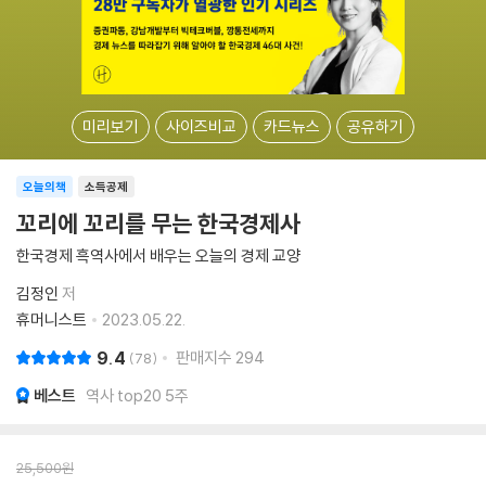
미리보기
사이즈비교
카드뉴스
공유하기
오늘의책
소득공제
꼬리에 꼬리를 무는 한국경제사
한국경제 흑역사에서 배우는 오늘의 경제 교양
김정인
저
휴머니스트
2023.05.22.
9.4
판매지수
294
78
베스트
역사 top20 5주
25,500
원