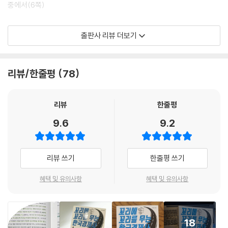
중에서(6쪽)
2019년에는 저축은행에 예금자보호법이 적용되지 않는 돈이 6조 5,000
출판사 리뷰 더보기
억 원어치나 저금되어 있었답니다. 금융 사고 보호는 전 세계적으로 중요
한 이슈지만, 한번 사고가 나면 현실적으로 피해자 구제가 어렵습니다. 개
인의 책임 문제와 금융상품 판매 구조의 부조리함이 복잡하게 뒤엉켜 있기
리뷰/한줄평
78
때문이에요. 개인이 구조를 이길 방법은 없다고 봐도 좋아요. 그래서 불합
리한 구조와 관행은 반드시 개선돼야 합니다. 하지만 당장 손해 보는 사람
은 나 자신인 만큼, 내가 책임져야 하는 부분에서는 최대한 똑똑한 소비자
리뷰
한줄평
가 돼야 합니다. 물론 이렇게 속 편한 소리도 21세기니까 할 수 있는 이야기
9.6
9.2
고, 1972년 8·3사채동결조치 때는 그럴 수도 없었어요. 저축은행의 탄생
이 1972년이었다고 앞에서 말씀드렸죠? 이제부터 기업이 서민들에게 사
채를 빌려 쓰던 기이한 관습에 대해서 이야기를 풀어볼게요. ─〈4-3. 대기
리뷰 쓰기
한줄평 쓰기
업이 중소기업 대리한테 돈을 빌려달라면?〉 중에서(347~348쪽)
혜택 및 유의사항
혜택 및 유의사항
경제 뉴스를 따라잡기 위해 알아야 할 한국경제 46대 사건
─증권파동, 강남개발부터 빅테크버블, 깡통전세까지
18
해방 직후 토지개혁, 1962년 증권파동, 1970년대 강남개발부터