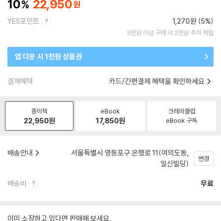
10
22,950
YES포인트
1,270원 (5%)
5만원 이상 구매 시 2천원 추가 적립
앱 다운 시 1천원 상품권
결제혜택
카드/간편결제 혜택을 확인하세요
종이책
eBook
크레마클럽
22,950
원
17,850
원
eBook 구독
배송안내
서울특별시 영등포구 은행로 11(여의도동,
변경
일신빌딩)
배송비
무료
이미 소장하고 있다면 판매해 보세요.