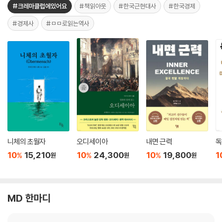
#크레마클럽에있어요
#책읽아웃
#한국근현대사
#한국경제
#경제사
#ㅁㅁ로읽는역사
니체의 초월자
오디세이아
내면 근력
독
10
15,210
10
24,300
10
19,800
1
%
%
%
원
원
원
MD 한마디