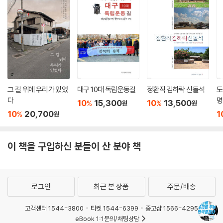
사람1 이거 꼭 오르는데. 진짜 오르는데.
사람2 너 돈 없잖아?
사람1 공매수 된대. 일단 사려고.
사람2 돈은?
사람1 지금 당장 안 내도 돼. 청산일에 내면 돼. 그때까진 돈 빌려줄 사람 생
길 거야.
사람2 돈 빌리는 게 그렇게 쉽냐?
그 길 위에 우리가 있었
대구 10대 독립운동길
정환직 김하락 신돌석
도
사람1 청산일에 이득만 나봐. 금세 높은 이자를 받을 수 있으니까 너도나도
다
명
10
15,300
10
13,500
%
%
원
원
빌려주려고 할걸?
10
20,700
1
%
원
(진짜 오름)
사람2 야, 진짜 엄청나게 올랐어.
사람1 그것 봐라. 주식 창 보여주고 당일 상환에 이자 10% 주겠다니까 바
이 책을 구입하신 분들이 산 분야 책
로 빌릴 수 있더라고. ─〈4-1. 왜 아버지가 ‘주식 하면 삼대가 망한다’고 말
씀하시냐면〉 중에서 (305, 307쪽)
로그인
최근 본 상품
주문/배송
고객센터 1544-3800
티켓 1544-6399
중고샵 1566-4295
eBook 1:1문의/채팅상담