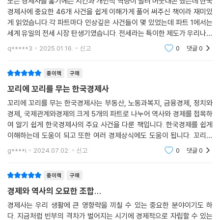
모든 경제사를 훑기에는 시간과 개인적 역량이 달려 머뭇대곤 했는데 한국
경제사에 중요한 46개 사건을 쉽게 이해가게 풀어 써주신 책이라 재미있
이 책은 우리가 겪은 오늘의 사건과 그 사건의 뿌리나 유사한 사건을 연결
게 읽었습니다.각 파트마다 인상깊은 사건들이 몇 있었는데 파트 1에서는
해 이야기를 풀어갑니다. 저를 포함해 평범한 사람들이 낯선 역사를 처음
세계 유일의 전세 시장 탄생기였습니다. 전세라는 특이한 제도가 우리나라
으로 공부하기에는 각종 사건·사고만 한 이야깃거리가 없거든요. 과거 한
에서만 있는 것은 알고 있었는데 어떻게 탄생하였는지가 나와 있어 흥미롭
국 사회의 충격적인 사건·사고로부터 시작하다 보니 우리 경제의 흑역사가
q*****3
2025.01.16.
신고
0
댓글
0
게 읽었습니다.파
두드러져 보일 수도 있어요. 하지만 우리나라처럼 눈에 보일 정도로 빠르
게 성장해 온 국가에서 여러 사건이 꼬리에 꼬리를 무는 것은, 그 사회가 살
종이책
구매
아 움직이며 과거를 극복해 왔다는 증거이자 새로운 도전의 기회가 많은
꼬리에 꼬리를 무는 한국경제사
사회였다는 의미이기도 합니다. ─〈머리말〉 중에서(7~8쪽)
꼬리에 꼬리를 무는 한국경제사는 부동산, 노동과복지, 금융경제, 정치와
경제, 국제관계와경제의 크게 5개의 파트로 나누어 역사와 경제를 접목하
은행 거래를 시작할 때 신분증을 내고 내 이름으로 통장을 만드는 것이 금
여 알기 쉽게 한국경제사의 주요 사건을 다룬 책입니다. 한국경제를 쉽게
융실명제입니다. 사실 이런 당연한 설명을 하는 것도 이상하게 느껴지죠.
이해하는데 도움이 되고 또한 여러 경제상식에도 도움이 됩니다. 꼬리에
아니, 그럼 도대체 누구 이름으로 금융거래를 한다는 거야 싶으니까요. 내
꼬리를 무는 한국경제사 적극 추천해 봅니다.
g****i
2024.07.02.
신고
0
댓글
0
가 내 마음대로 동생 명의로 통장을 만든다든가, 주민등록번호 확인 절차
도 안 거치고 ‘아무도 저를 모르고 돈이 많았으면 좋겠어요’라는 닉네임만
종이책
구매
으로 주식 거래를 시작할 순 없거든요. 그런데 1993년 8월 12일까지는 이
게 가능했습니다. (중략) 개혁이 기존 생태계를 파괴하는 만큼, 금융 시장
경제와 역사의 오묘한 조합...
혼란으로 인한 경기침체 우려는 당연했습니다. 하지만 금융실명제 반대론
경제사는 우리 생활에 큰 영향략을 끼칠 수 있는 중요한 분야이기도 하
자의 주장은 과격한 면이 있었어요. 게다가 혼란을 핑계로 비실명제 금융
다. 지금처럼 빈부의 격차가 벌어지는 시기에 경제적으로 자립할 수 있는