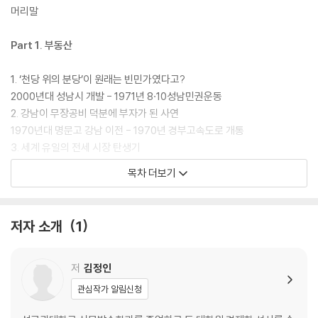
머리말
Part 1. 부동산
1. ‘천당 위의 분당’이 원래는 빈민가였다고?
2000년대 성남시 개발 - 1971년 8·10성남민권운동
2. 강남이 무장공비 덕분에 부자가 된 사연
1970년대 명문고 강남 이전 - 1970년 경부고속도로 개통
3. 세계 유일의 전세 시장 탄생기
1970년대 전세 시장 - 2010~2023년 갭투자와 깡통전세
목차 더보기
4. 세종시에서만 사람들이 행복한가 봐
2004년 세종시 건설 - 1961~1996년 산아제한 정책
저자 소개
1
Part 2. 노동과 복지
1. 최저시급 1만 원에 나라가 흥하고 망하고
저
김정인
2017년 최저임금 1만 원 공약 - 1988년 최저임금제 실시
관심작가 알림신청
2. IMF가 우리나라에 사과한 이유는
2022년 불안정노동 - 1997년 대기업 연쇄 부도