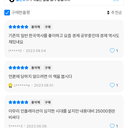
중소기업 한 10만 달러 해요.
은행 그러면 환율이 930원에서 1,030원 사이에 있을 때는 매달 10만 달
구매한줄평
추천순
러를 저희가 약정환율 970원에 환전해 드릴게요. 현재 950원이니까 지
금 환전하시면 1달러당 20원 더 가져가시겠죠?
종이책
구매
중소기업 환율이 1달러에 1,000원이면요?
기존의 일반 한국역사를 좋아하고 요즘 경제 공부중인데 경제 역사도
은행 좀 손해 보시는 거죠. 환율이 뭐, 950원 했다가 990원 했다가 하는
재밌네요
거 아닙니까. 월 10만 달러씩 3년 계약 맺으면 3년간 그게 그걸 겁니다.
l*****0
2023.08.04.
1
2008년 세계 금융위기 당시 문제가 되었던 환헤지상품 KIKO(Knock-In
Knock-Out)를 설명하면서 나오는 대목입니다. 단번에 이해하시겠죠?
종이책
구매
역사는 지루하고, 경제는 어려운데 하물며 경제사라니(!)라고 생각하셨던
언론에 당하지 않으려면 이 책을 봅시다
분들도 이 책을 읽다 보면 가뿐하게 경제사 교양을 쌓으실 수 있습니다.
c******e
2023.08.01.
1
이 책의 저자는 28만 밀레니얼이 구독하는 금융·경제 뉴스레터 어피티
《머니레터》에서 약 80주간 〈라떼극장〉을 연재하며 큰 호응을 받았습니다.
종이책
구매
시종일관 친절하고 유쾌하게 경제사를 들려준 덕분에 지식과 재미를 모두
아무리 인플레이션이 심각한 시대를 살지만 내용대비 25000원은
전하며 구독자들의 단단한 신뢰를 얻었습니다. 이미 검증된 경제 공부 트
비싸다
레이너인 거죠.
1*****3
2023.06.08.
1