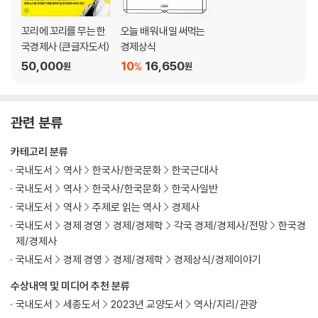
Part 4. 정치와 경제
꼬리에 꼬리를 무는 한
오늘 배워 내일 써먹는
국경제사 (큰글자도서)
경제상식
1. 왜 아버지가 ‘주식 하면 삼대가 망한다’고 말씀하시냐면
50,000
10
16,650
%
원
원
2021년 자산버블 - 1962년 증권파동
2. 이건희는 장남도 아닌데 삼성그룹 물려받음
2021년 국정농단 - 1966년 사카린 밀수
관련 분류
3. 대기업이 중소기업 대리한테 돈을 빌려달라면?
2011~2021년 저축은행 뱅크런 - 1972년 8·3사채동결조치
카테고리 분류
4. 재계 7위 그룹도 정부 눈치 안 보면 열흘 만에 공중분해
국내도서
역사
한국사/한국문화
한국근대사
2017년 한진해운 파산 - 1985년 국제그룹 파산
국내도서
역사
한국사/한국문화
한국사일반
5. 정경유착이 우리 건강에 미치는 영향
국내도서
역사
주제로 읽는 역사
경제사
1995~2011년 가습기살균제 사건 - 1990~1994년 낙동강 페놀 유출 사
국내도서
경제 경영
경제/경제학
각국 경제/경제사/전망
한국경
건
제/경제사
국내도서
경제 경영
경제/경제학
경제상식/경제이야기
Part 5. 국제관계와 경제
수상내역 및 미디어 추천 분류
1. 한국·미국·일본이 로맨스 찍으면 주인공은 누구죠?
국내도서
세종도서
2023년 교양도서
역사/지리/관광
2020년 코로나19와 GVC - 1965년 한일청구권협정