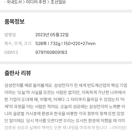
국내도서
미디어 추천
조선일보
2. 에너지 가격이 올라가면 정권이 바뀐다?
2016년 전기 요금 폭탄 - 1979년 오일쇼크와 부마민주항쟁
3. 유가와 환율이 멱살 잡고 가는 우리나라 경제
품목정보
2006~2012년 한미 FTA - 1986~1988년 3저 호황
4. 이것도 다 먹고살자고 하는 짓
발행일
2023년 05월 22일
1993년 우루과이라운드 - 1945~1950년 토지개혁
쪽수, 무게, 크기
528쪽 | 732g | 150*220*27mm
5. 세계 6위 국방력인데도 자꾸 불안한 건 기분 탓일 거야
ISBN13
9791160809183
2016년 한한령과 사드 - 1980년대~ 북방정책
참고문헌
출판사 리뷰
사진 출처
삼성전자를 예로 들어볼게요. 삼성전자가 전 세계 반도체산업의 핵심 기업
이라는 ‘오늘’의 사실을 모르는 사람은 없지만, 지독하게 가난한 나라에서
한 기업이 도대체 왜, 어떻게, 어쩌다 그 자리까지 올라갈 수 있었는지 ‘어
제’의 과정을 아는 사람은 적어요. 오늘의 성공에는 삼성전자의 노력뿐 아
니라 글로벌 거시경제 환경과 한국을 비롯한 각국 정부의 정책 또한 있었
단 말이에요. 당시 역사를 모른다면 우리는 유사한 환경에 처했을 때 이미
검증된 성공과 실패의 맥락도 모른 채 내일을 마주하게 됩니다. ─〈머리말〉