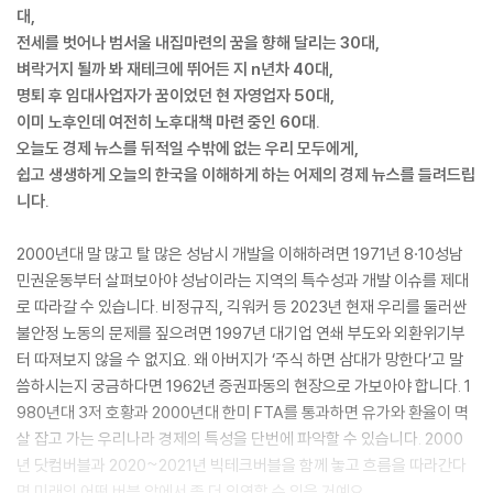
대,
전세를 벗어나 범서울 내집마련의 꿈을 향해 달리는 30대,
벼락거지 될까 봐 재테크에 뛰어든 지 n년차 40대,
명퇴 후 임대사업자가 꿈이었던 현 자영업자 50대,
이미 노후인데 여전히 노후대책 마련 중인 60대.
오늘도 경제 뉴스를 뒤적일 수밖에 없는 우리 모두에게,
쉽고 생생하게 오늘의 한국을 이해하게 하는 어제의 경제 뉴스를 들려드립
니다.
2000년대 말 많고 탈 많은 성남시 개발을 이해하려면 1971년 8·10성남
민권운동부터 살펴보아야 성남이라는 지역의 특수성과 개발 이슈를 제대
로 따라갈 수 있습니다. 비정규직, 긱워커 등 2023년 현재 우리를 둘러싼
불안정 노동의 문제를 짚으려면 1997년 대기업 연쇄 부도와 외환위기부
터 따져보지 않을 수 없지요. 왜 아버지가 ‘주식 하면 삼대가 망한다’고 말
씀하시는지 궁금하다면 1962년 증권파동의 현장으로 가보아야 합니다. 1
980년대 3저 호황과 2000년대 한미 FTA를 통과하면 유가와 환율이 멱
살 잡고 가는 우리나라 경제의 특성을 단번에 파악할 수 있습니다. 2000
년 닷컴버블과 2020~2021년 빅테크버블을 함께 놓고 흐름을 따라간다
면 미래의 어떤 버블 앞에서 좀 더 의연할 수 있을 거예요.