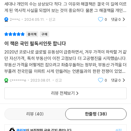
거래 관행을 언제까지 방치할 수도 없는 노릇이었지요. 이런 상황에서 김
세대나 개인의 수는 상상보다 적다. 그 이유와 해결책은 결국 이 길에 이르
영삼 정부는 금융실명제 도입에 어떻게 성공했을까요?
게 된 역사적 사실을 되씹어 보는 것이 중요하다. 물론 그 해결책을 개인의
① 비실명제를 이용한 장영자·이철희의 어음 사기 사건이 사회적으로 너
힘으로 확대하는 것은 지극히 어려운 과정이지만 그 방향성에 대한 확신감
2***c
2024.05.11.
신고
0
댓글
0
이 없으면 해결
무 큰 충격을 주었고(1982), ② 김영삼의 문민 정부는 그런 사건을 겪고도
부정부패에 절어 있는 독재 정권에 대한 국민의 분노를 풀어주겠다는 약속
종이책
구매
으로 세워진 정부인 데다, ③ 대통령 본인이 강력한 의지를 갖고 치밀한 타
이 책은 국민 필독서인듯 합니다
이밍을 계산해 단숨에 해치웠거든요. ─〈3-4. 단군 이래 최대 사기 사건에
비하면 가상화폐 그까짓 거〉 중에서(260, 265~266쪽)
2020년 코로나로 글로벌 유동성이 급증하면서, 겨우 가격이 하락할 거 같
던 자산가격, 특히 부동산이 이전 고점보다 더 고공행진을 시작했습니다.
부동산 가격을 어떻게든 잡으려고 좌충우돌하는 정부와, 부동산 가격을 더
경제와 역사가 이렇게 쉽고 재밌어도 되나요?
부풀려 전국민을 아파트 사게 만들려는 언론들과의 한판 전쟁이 있었죠.
─경알못도 역알못도 두려움 없이 펼쳐들 수 있는 한국경제사 입문서
결국 정부는 패배하고, 부동산 가격 폭등으로 재미보는 토건과 금융을 위
c******e
2023.08.01.
신고
0
댓글
0
시한 기득권이 정
중소기업 상품 내용이 어려운데요.
리뷰 전체보기
은행 지금 환율 얼마예요.
중소기업 1달러에 950원이요.
은행 그러면 하단을 930원으로 잡고 상단을 1,030원으로 잡아봅시다. 여
리뷰
40
한줄평
38
기까지 이해가 가십니까?
중소기업 네.
은행 매달 장사 어느 정도 하세요? 매출 금액이요.
클린봇
이 부적절한 글을 감지 중입니다.
설정