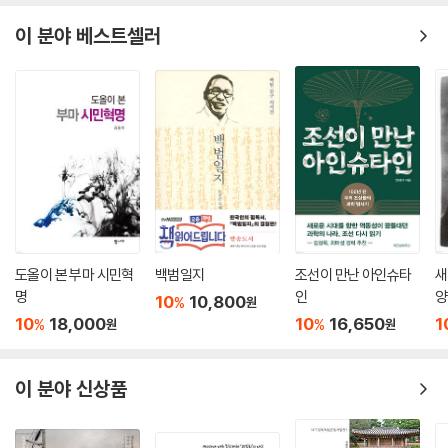
니라 어제가 왜, 어떻게, 어쩌다 오늘을 딱 오늘 같은 모양으로 빚었는지 알
이 분야 베스트셀러
고 싶었던 거예요. 그래야 오늘이 내일을 어떤 모양으로 만들어낼지 가늠
이라도 해볼 수 있으니까요. …… 이렇게 꾸준한 애정을 받는 비결은 어려
운 경제 이야기를 처음부터 지금까지 친절하게 설명하려고 노력해 왔기 때
문일 겁니다. ─〈머리말〉 중에서(5~7쪽)
은행 & 기업 요새 세계적으로 금리 엄청 낮은데? 일단 빌려서 뭐라도 하자.
미국 우리 경제 지금 너무 활황인데? 버블이다. 금리 올려.
동남아 야야, 큰일이다. 투자금 빠진다. (와르르 경제 무너지는 소리)
한국 아니, 우리 투자금 돌려줘야죠. … 여보세요? 듣고 있니?
─〈3-2. 금모으기운동, 정말 도움됐을까?〉 중에서(229쪽)
도올이 본 부마 시민혁
백범일지
조선이 만난 아인슈타
새
명
인
양
채권 시장도 그렇고 주식 시장도 계속 공매매 이야기가 나오지요? 공매매,
10
10,800
%
원
즉 공매수와 공매도는 주식 거래 기법입니다. 공매매를 하려면 그냥 돈을
10
18,000
10
16,650
1
%
%
원
원
주고 현재 가격으로 주식을 사는 것이 아니라 홀짝 도박처럼 ‘가격이 오를
것이다’ 혹은 ‘가격이 내릴 것이다’라는 주가 방향에 베팅하게 됩니다. 주식
이 분야 신상품
을 갖고 있지 않은 상황에서 돈을 빌려 매수나 매도 주문을 넣고, 만기가 돌
아오기 전에 진짜로 사거나 (사서) 판 다음 차익을 버는 겁니다. 좀 어려운
부분이니까 예시를 들어볼게요. ……