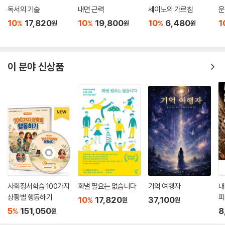
독서의 기술
내면 근력
세이노의 가르침
운
--- p.381
10
17,820
10
19,800
10
6,480
1
%
%
%
원
원
원
CHAPTER 12 소통 : 가슴과 가슴으로 소통하라
우리 대부분은 매우 이기적으로 살도록 길들여졌다. 이를 뒤집고 새로운
패러다임을 만들어야 한다. 승리를 본성의 한 축으로 만들려면 다른 사람
이 분야 신상품
을 돕는 일을 자연스러운 일로 만들어야 한다.
--- p.392
다른 사람을 기쁘게 만들어라. 당신의 마음에 다른 사람이 더 나은 삶을 즐
기는 그림을 그려라. 그 이미지를 그 사람에게 전달하라. 그러면 우주는 모
든 긍정의 입자를 당신에게 되돌려보낼 것이다.
--- p.409
사회정서학습 100가지
화낼 필요는 없습니다
기억 여행자
내
상황별 행동하기
피
10
17,820
37,100
%
원
원
5
151,050
8
%
원