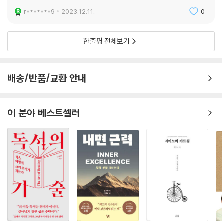
우리는 믿어야 한다. 필요하면 언제든 얻을 수 있음을 믿어야 한다. 돈은 노
--- p.318
예고 우리는 주인임을 알아야 한다. 더구나 돈은 우리가 누리는 풍요로움
r*******9
2023.12.11.
0
의 일부일 따름이다. 부는 우리가 끌어당기는 것임을 이해해야 한다고 밥
우리의 정신은 긍정적인 면과 부정적인 면을 동시에 볼 수 없다. 성공한 사
프록터는 강조한다. 가난의 원인은 ‘빈곤 의식’이다. 빈곤 의식은 결핍과 한
한줄평 전체보기
람들은 어떤 상황에 부정적인 면이 있음을 알지만 정신의 초점은 반대쪽
계를 보고, 듣고, 냄새 맡고, 생각하고, 느끼게 만든다. 반면에. 부유한 사람
긍정적인 면에 맞춘다. 좋은 것이 잘 안 보이면 보일 때까지 계속 찾는다.
들은 ‘번영 의식’을 지녔다. 그들은 결핍과 한계를 끔찍하게 싫어하고, 좋은
(…) “이 위대한 법칙은 한마디로 부정적인 것을 생각하면 부정적인 결과
것을 풍족하게 요구한다. 풍요로움은 우리의 타고난 권리다.
배송/반품/교환 안내
를 얻고 긍정적인 것을 생각하면 긍정적인 결과를 얻는다는 것이다. 이것
이 번영과 성공이라는 놀라운 법칙의 기본 진실이다. 세 마디로 ‘믿어라, 그
이런 지혜와 조언을 따르면 돈, 자동차, 건물 같은 물질적인 것뿐만이 아니
리고 성공하라’다.”
라 행복과 건강, 경제적 독립이라는 진정한 부와 성공이 보장된다. “우리는
이 분야 베스트셀러
--- p.323
자신이 할 수 있다고 생각하는 것보다 훨씬 더 많은 일을 할 수 있다. 우리
에게는 믿을 수 없을 만큼 놀랍고 무한한 자원이 있다. 아무리 평범한 사람
CHAPTER 11 창조성 : 당신은 창조성을 타고난 스타다
이라도 자신이 지닌 무한한 자원을 활용해 노력한다면 엄청난 성취를 이루
당신은 스타star다. 원래부터 당신은 스타였다. 어렸을 때 당신은 다른 아
게 된다.” 자신이 돈이 얼마나 있든, 몇 살이든, 어디에 있든, 누구든, 과거
이들과 비슷했다. 당신의 에너지가 당신이 들어가는 모든 방에 빛을 비추
에 무슨 일을 했든, 현재 무슨 일을 하든 상관없다. 우리가 성공을 선물 받
었다. 당신은 매우 적극적이고 창조적인 능력을 지니고 있었다.
은 것은 진실이다. 이 진리를 알지 못한다면 우리는 성공을 누리지도, 사랑
--- p.357
하는 사람과 성공을 나누지도 못한다. 하지만 기억하라. 우리는 이미 성공
을 선물 받았다. 그러니 이 부와 성공의 비밀을 “믿어라, 그리고 성공하라.”
창조물은 창조주를 드러낸다. 디자인이 디자이너를 드러내는 것과 마찬가
지다. 당신은 신의 가장 위대한 창조물이다.