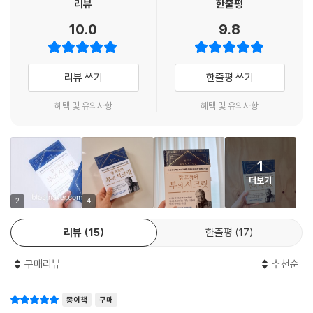
리뷰
한줄평
않는 것이다. 위험을 무릅쓰지 않는 사람은 아무 일도 하지 못하고 아무것
하면서 우리를 위한 원대한 구상을 세워두었다. 그래서 우리에게는 엄청난
축적하는 방법에서는 재정적인 측면보다는 성취의 중요성을 일깨우고자
도 얻지 못하며 아무런 존재도 되지 못한다. 위험을 무릅쓰는 사람만이 자
10.0
9.8
잠재력이 주어졌다. 오늘날 아무리 탁월한 과학자라 해도 우리의 능력이
했다.
유로워진다.
어디까지인지 짐작조차 못 한다. 이것이 우리의 본성이다. 무지에서 벗어
- 토론토스타
--- p.83
나 이 진리를 아는 것, 이것이 부와 성공에 이르는 유일한 길임을 명심하라
리뷰 쓰기
한줄평 쓰기
고 밥 프록터는 촉구한다.
CHAPTER 04 끈기 : 끈기가 당신을 최고로 만든다
밥 프록터는 나폴레온 힐의 유산을 계승한 인물이다.
쉴 새 없이 급변하는 세상에서는 성공으로 가는 길목마다 무수한 거절과
혜택 및 유의사항
혜택 및 유의사항
“즉각 변화하라, 대담하게 변화하라, 예외를 두지 마라”
- 브라이언 트레이시 (『백만불짜리 습관』 저자)
장애물이 버티고 있다. 그런 모진 저항과 싸우는 데 꼭 필요한 힘이 끈기다.
--- p.117
우리가 자신이 원하는 건 무엇이든 될 수 있고, 할 수 있고, 얻을 수 있는 무
밥 프록터보다 생각의 힘을 더 완벽하게 이해하는 사람은 없다. 그는 잠재
한한 능력을 지닌 존재임을 알았다면 이제 어떻게 해야 할까? “성공하려
1
의식을 성공의 결과물로 구체화할 수 있는 유일한 사람이다.
혹시 끈기가 없는가? 그렇다면 십중팔구 소원이 작은 것이다. 소원이 강력
면 생각과 행동이 완전히 변해야 한다”라고 밥 프록터는 조언한다. 현재 처
더보기
- 래리 킹 (앵커, 『대화의 신』 저자)
하지 않으면 끈기를 나타내기 어렵다.
한 상황이 어떻든 우리는 먼저 즉각 목표를 세워야 한다. 여기서 목표는 흔
2
4
--- p.135
히 사람들이 추구하는 돈, 자동차, 집 같은 물질적인 목표가 아니라 진정한
작가이자 강연가로 새롭게 일을 시작했을 때 밥 프록터를 만난 것은 행운
목표다. 그렇다면 어떤 목표여야 할까? 짜릿함과 두려움을 동시에 안겨주
리뷰
15
한줄평
17
CHAPTER 05 책임감 : 모든 것을 스스로 책임져라
이었다. 그의 지혜와 가르침 덕분에 100만 달러 수준의 연봉을 받던 마케
는 원대하고 신나는 일을 달성하겠다는 목표, 정신을 온통 사로잡을 정도
“날마다 사소한 일을 위대한 방식으로 함으로써 위대해진다.” 당신이 무슨
터 시절보다 더 많은 수입을 벌어들일 수 있었다.
로 멋진 목표, 인생과 기꺼이 바꿀 수 있는 목표, 깨어 있는 모든 시간에 우
구매리뷰
추천순
일을 하든 그 일을 위대하게 하는 건 당신 책임이다. 윈스턴 처칠Winston
- 신시아 커지 (『멋지게 한판승』 저자)
리의 생각을 지배하는 목표, 우리가 전념하는 목표여야 한다. “당신이 정말
Churchill은 “책임은 위대함의 대가”라고 말했다. 안타깝게도 많은 사람
로 원하는 것은 무엇인가? 누구나 크고 원대한 것을 원한다. 그것을 부정하
종이책
구매
이 책임을 회피할 때마다 성공을 피하고 있음을 이해하지 못한다. 우리는