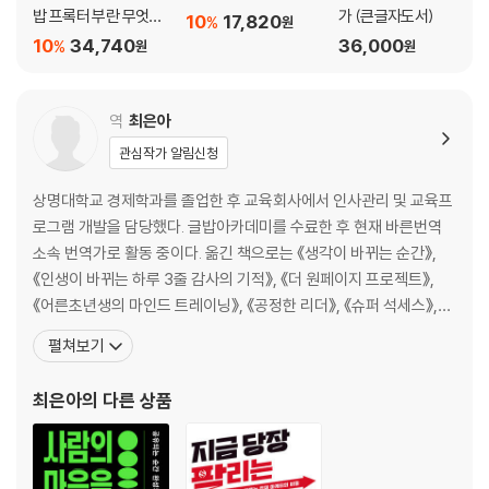
진짜 문제는 소원 부족이다
밥 프록터 부란 무엇인
가 (큰글자도서)
10
17,820
%
원
가 세트
10
34,740
36,000
%
원
원
CHAPTER 05 책임감 : 모든 것을 스스로 책임져라
남 탓만 하는 사람, 스스로 책임지는 사람
역
최은아
정신의 감옥에서 벗어나라
관심작가 알림신청
책임감을 습관으로 만들어라
용서가 책임감을 길러준다
상명대학교 경제학과를 졸업한 후 교육회사에서 인사관리 및 교육프
책임감 확언 연습하기
로그램 개발을 담당했다. 글밥아카데미를 수료한 후 현재 바른번역
승자는 상황을 탓하지 않는다
소속 번역가로 활동 중이다. 옮긴 책으로는 《생각이 바뀌는 순간》,
다른 사람을 대신해 책임지지 마라
《인생이 바뀌는 하루 3줄 감사의 기적》, 《더 원페이지 프로젝트》,
《어른초년생의 마인드 트레이닝》, 《공정한 리더》, 《슈퍼 석세스》,
CHAPTER 06 확신 : 자신이 어떤 존재인지 확신하라
《퍼스널 스토리텔링》, 《부자 습관 가난한 습관》, 《나폴레온 힐 부자
펼쳐보기
의 철학》, 《밥 프록터 부의 시크릿》, 《퓨처 셀프》, 《10배의 법칙》,
확신은 앎에서 비롯된다
《집착의 법칙》, 《머니 룰》, 《경제학자는 어떻게 인생의 답을 찾는
최은아
의 다른 상품
걸음마와 줄타기가 알려주는 확신의 중요성
가》, 《지금 당장 팔리는 심리 마케
확신은 자신감이다
아인슈타인은 당신이나 나보다 더 위대하지 않다
스스로를 사랑하는 법을 배워라