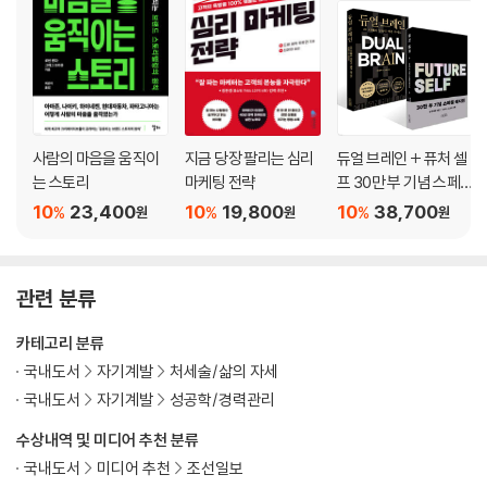
확신 키우기 1단계: 자아상을 검토하라
확신 키우기 2단계: 자신의 강점과 약점을 검토하라
확신 키우기 3단계: 남들의 장점을 찾아 칭찬하라
CHAPTER 07 행동 : 폭발적으로 행동하라
사람의 마음을 움직이
지금 당장 팔리는 심리
듀얼 브레인 + 퓨처 셀
엄청난 행동을 하는 사람이 돼라
는 스토리
마케팅 전략
프 30만 부 기념 스페
행동은 저절로 나타나야 한다
셜 에디션 세트
10
23,400
10
19,800
10
38,700
%
%
%
원
원
원
산모가 태아를 돌보듯 아이디어를 돌보라
당신의 금광을 찾아라
관련 분류
CHAPTER 08 돈 : 돈은 당신이 끌어당기는 것이다
카테고리 분류
97퍼센트가 돈 버는 법을 모른다
국내도서
자기계발
처세술/삶의 자세
부자는 의무고, 가난은 죄악이다
국내도서
자기계발
성공학/경력관리
돈은 아이디어다
빈곤 의식 대 번영 의식
수상내역 및 미디어 추천 분류
경제적 독립을 위한 공식
국내도서
미디어 추천
조선일보