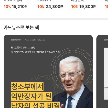
10
15,210
10
24,300
10
19,800
1
%
%
%
원
원
원
카드뉴스로 보는 책