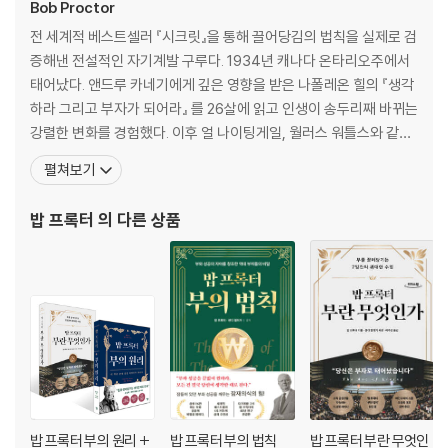
사전 결정의 기술
Bob Proctor
군중을 따르지 말고 스스로 결정하라
전 세계적 베스트셀러 『시크릿』을 통해 끌어당김의 법칙을 실제로 검
증해낸 전설적인 자기계발 구루다. 1934년 캐나다 온타리오주에서
CHAPTER 03 위험 : 위험을 감수하며 계속 도전하라
태어났다. 앤드루 카네기에게 깊은 영향을 받은 나폴레온 힐의 『생각
하라 그리고 부자가 되어라』 를 26살에 읽고 인생이 송두리째 바뀌는
위험을 무릅쓰면 자유로워진다
강렬한 변화를 경험했다. 이후 얼 나이팅게일, 월러스 워틀스와 같은
위험 감수와 도박은 같은 말이 아니다
동기부여 대가의 뒤를 따라 성공 철학을 배우고 연구했고 이 거인들
펼쳐보기
반대의 법칙을 이해하라
의 위대한 가르침을 한 단계 발전시켜 글을 쓰고 강연했다. 전 세계 수
당신 자신을 알라
백만 명의 사람들에게 밥 프록터라는 이름은 성공과 동의어다. 40년
밥 프록터
의 다른 상품
감히 위대한 일을 하라
넘게 독보적인 연설가이자 작가, 컨설턴트, 사업
CHAPTER 04 끈기 : 끈기가 당신을 최고로 만든다
뛰어난 능력도 끈기가 없다면 무용지물이다
꿈이 언제나 승리한다
끝까지 밀고 나가라
당신이 원하는 것과 사랑에 빠져라
정상은 당신 것이다
평범한 사람이 비범한 일을 할 수 있는 이유
밥 프록터 부의 원리 +
밥 프록터 부의 법칙
밥 프록터 부란 무엇인