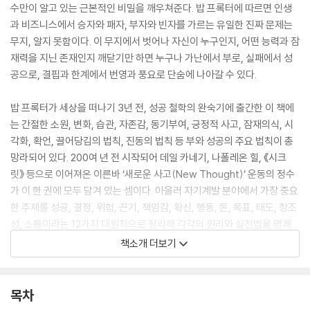
수만이 알고 있는 근본적인 비밀을 깨우쳐준다. 밥 프록터에 따르면 인생
과 비즈니스에서 승자와 패자, 부자와 빈자를 가르는 유일한 진짜 문제는
무지, 알지 못함이다. 이 무지에서 벗어나 자신이 누구인지, 어떤 능력과 잠
재력을 지닌 존재인지 깨닫기만 하면 누구나 가난에서 부로, 실패에서 성
공으로, 결핍과 한계에서 번영과 풍요로 단숨에 나아갈 수 있다.
밥 프록터가 세상을 떠나기 3년 전, 성공 철학의 완숙기에 출간한 이 책에
는 간절한 소원, 변화, 습관, 자존감, 동기부여, 긍정적 사고, 잠재의식, 시
각화, 확언, 끌어당김의 법칙, 진동의 법칙 등 부와 성공의 주요 법칙이 총
망라되어 있다. 200여 년 전 시작되어 데일 카네기, 나폴레온 힐, 《시크
릿》 등으로 이어져온 이른바 ‘새로운 사고(New Thought)’ 운동의 정수
가 이 한 권에 모두 담겨 있는 셈이다. 아울러 자기계발 분야에서 가장 중요
한 주제를 성공, 결정, 위험, 끈기, 책임감, 확신, 행동, 돈, 목표, 태도, 창조
성, 소통이라는 12가지 대원칙으로 정리해 각각의 원리와 실천법을 명쾌
하게 설명해준다. 한마디로 이 책은 부와 동기부여 성공학의 종합선물세트
책소개 더보기
이자 결정판이다. 이 책에서 알려주는 지혜와 조언을 따르기만 하면 돈, 자
동차, 집 같은 물질뿐만이 아니라 행복과 건강, 경제적 독립이라는 진정한
부와 성공을 반드시 보장받을 것이라고 밥 프록터는 단언한다.
목차