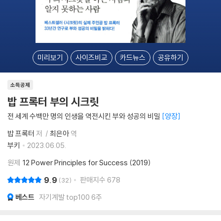
미리보기
사이즈비교
카드뉴스
공유하기
소득공제
밥 프록터 부의 시크릿
전 세계 수백만 명의 인생을 역전시킨 부와 성공의 비밀
양장
밥 프록터
저
최은아
역
부키
2023.06.05.
원제
12 Power Principles for Success (2019)
9.9
판매지수
678
32
베스트
자기계발 top100 6주