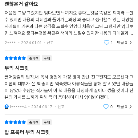
거나 거부하지 마라. 원하는 것을 잡아라. 그것을 종이에 적어라. 원하는 것
괜찮은거 같아요
책임을 회피할 수는 있다. 하지만 책임을 회피한 결과를 피할 수는 없다.
이 어떻게 이루어질지 알 필요는 없다. 하지만 원하는 것이 ‘반드시’ 이루어
--- p.156
처음엔 그냥 그랬지만 읽다보면 느껴져요 좋다는것을 똑같은 책이라 느낄
진다는 것만은 꼭 알아야 한다.”
수 있지만 내용의 디테일과 풀어가는과정 과 좋다고 생각할수 있는 다양한
사례들이 기존과 다른 성격을 느낄수 있었다 처음엔 그냥 그랬지만 읽다보
CHAPTER 06 확신 : 자신이 어떤 존재인지 확신하라
행동 또한 달라져야 한다. 엄청난 행동을 하는 사람, 탁월한 활약을 하는 사
면 느껴져요 좋다는것을 똑같은 책이라 느낄수 있지만 내용의 디테일과 풀
어떤 상황에 있든 자신이 어떤 존재인지 알고 온전히 받아들이는 것이 확
람, 위대한 일을 해내는 사람이라는 평판을 얻어야 한다. 사업을 키우는 행
어가는과정 과 좋다고 생각할수 있는 다양한 사례들이 기존과 다른 성격을
신이다. 확신이 있고 없고는 외부에서 벌어지는 일과는 아무 관련이 없다.
2****j
2024.01.01.
신고
1
댓글
0
동에 나선다면 2배, 3배, 10배로 확장해야 한다. 행동할 때는 폭발적으로
느낄
확신은 자신의 내부에서 어떤 일이 일어나느냐에 좌우된다.
해야 한다. 그래야 다른 사람이 쉽게 간여하지 못하다. “그러니 엄청난 행
--- p.200
종이책
구매
동을 하는 사람이 돼라.” 나아가 위험을 기꺼이 감수해야 한다. 우리의 행
동과 결과는 길들여진 잠재의식의 표현이다. 우리는 너무나 오랜 세월 동
부의 시크릿
당신의 가장 친한 친구는 당신 자신이어야 한다. 스스로를 사랑하는 법을
안 안전지대라는 정신의 감옥에 갇혀 살아 이것이 성격의 일부가 되어버렸
끌어당김의 법칙.내 독서 경험에 가장 많이 만난 친구일지도 모르겠다.그
배워라. 자신이 훌륭하지 않다고 생각한다면 그 누구도 의미 있는 목표를
다. 안전지대에 머물려는 프로그래밍된 생각은 결핍과 한계, 실패와 좌절
이론의 대부가 쓴 책.좋지만 익숙했다.아류작들을 통해 알고 있던 내용들
추구할 수 없다. 당신은 훌륭하다. 당신은 훌륭한 것 이상으로 탁월하다.
만 안겨줄 뿐이다. “인생에서 가장 큰 위험은 아무런 위험도 감수하지 않는
이 많았다.수많은 작가들이 이 책 내용을 다양하게 끌어다 썼을 것이다.진
--- p.201
것이다. 위험을 무릅쓰지 않는 사람은 아무 일도 하지 못하고 아무것도 얻
본의 가치를 느끼기 위해 좀 더 음미하며 다시 읽어봐야겠다.
지 못하며 아무런 존재도 되지 못한다. 위험을 무릅쓰는 사람만이 자유로
l******4
2024.06.17.
신고
0
댓글
0
CHAPTER 07 행동 : 폭발적으로 행동하라
워진다.” 우리가 위험을 감수하기 시작하면 가장 먼저 사랑하는 사람들이
엄청난 행동을 하는 사람, 탁월한 활약을 하는 사람, 위대한 일을 해내는 사
반대하고 나선다. 그들은 변화를 두려워한다. 변화는 미지의 세계를 마주
람이라는 평판을 얻겠다고 결정하라. 휴가를 간다면 보람차고 뜻 깊은 여
종이책
구매
하는 것이기 때문이다. 하지만 주위의 저항이 크면 클수록 더 좋다. 이것은
행으로 만들어라. 기억에 남을 만한 여행, 잊지 못할 여행으로 만들어라. 전
밥 프록터 부의 시크릿
그만큼 우리가 위대하다는 증거다. “인생을 바꾸려면 단 3가지만 기억하
세계를 여행지로 삼아라. 사업을 키우는 행동에 나선다면 2배, 3배, 10배