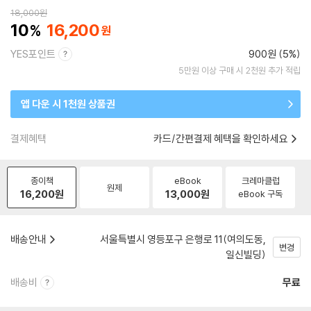
18,000
원
10
16,200
YES포인트
900원 (5%)
5만원 이상 구매 시 2천원 추가 적립
앱 다운 시 1천원 상품권
결제혜택
카드/간편결제 혜택을 확인하세요
종이책
eBook
크레마클럽
원제
16,200
원
13,000
원
eBook 구독
배송안내
서울특별시 영등포구 은행로 11(여의도동,
변경
일신빌딩)
배송비
무료