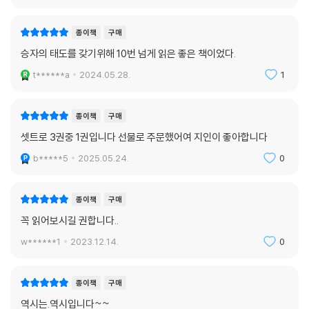
“현재 처한 상황이 어떻든 당신은 즉각 앞으로 나아가 목표를 세워야 한다.
성공하지 못하면 실패했다고 생각하는 건 착각이다. 뭔가를 못 한다고 해
짜릿함과 두려움을 동시에 안겨주는 원대하고 신나는 일을 달성하겠다는
서 실패는 아니다. 하지만 포기하면 확실하게 실패다. 포기하겠다는 결정
종이책
구매
목표를 세워야 한다. 목표는 당신의 정신을 온통 사로잡을 정도로 멋져야
은 실패하겠다는 결정이나 다름없다.
승자의 태도를 갖기위해 10번 넘게 읽은 좋은 책이었다.
하고 당신의 영적인 가치와 조화를 이루어야 한다.” 인생과 기꺼이 바꿀 수
있는 목표goal를 세워라. 깨어 있는 모든 시간에 당신의 생각을 지배하는
t******a
2024.05.28.
1
그러니 우리는 소원에 계속 먹이를 주어야 한다. 반복되는 실패는 자아상
목표, 당신이 전념하는 목표여야 한다.
을 손상시켜 자신의 잠재력을 보지 못하게 만들 수 있다. 그러면 성공을 아
--- p.289
예 포기해버리고 실패를 운명으로 받아들인다. 따라서 설령 실패하더라도
종이책
구매
번영하는 자신의 미래를 예측해야 한다. 이것이 성공의 첫걸음이다. 어떤
셋트로 3권중 1권입니다 선물로 주문했어여 지인이 좋아합니다
자신의 영화를 만들어라. 승리한 자신의 모습을 그려라. 그 순간을 느껴보
삶을 살고 싶은지 머릿속으로 정확하게 그림을 그리고 이 비전을 고수하겠
라. 승리의 기쁨을 누려라.
b*****5
2025.05.24.
0
다고 확고하게 결정해야 한다.
--- p.305
“꿈이 계속 살아 있게 하라. 어떻게 이렇게 할 수 있을까? 목표를 이룬 모습
종이책
구매
CHAPTER 10 태도 : 승자는 자신의 태도를 통제한다
을 담은 마음속 영화를 만들어라. 큰 꿈을 꾸는 것은 작은 꿈을 꾸는 것만큼
부정적인 상황에 직면했을 때 자신의 태도를 통제하지 못하면 당신이 할
꼭 읽어보시길 권합니다..
이나 쉽다.”
수 있는 건 단 한 가지, 상황에 휘둘리는 것뿐이다. 이런 일이 생기면 당신
w******1
2023.12.14.
0
은 패배한다. 반면에 객관적인 태도로 목표를 고수하면 상황에 적절히 대
“안타깝게도 97퍼센트의 사람이 돈 버는 방법을 배워보지도 못한 채 살다
처할 수 있다. 이것이 승자의 선택이다. 태도에 대한 통제권을 놓아버려 상
가 죽는다.” 왜일까? 자신이 어떤 존재인지 진실을 모르기 때문이고, 설사
종이책
구매
황에 휘둘리느냐 아니면 그 통제권을 잡고 상황에 대처하느냐 이 2가지의
이 진리를 듣더라도 믿지 못하기 때문이다. 돈은 무한히 공급된다는 것을
접근법이 낳는 최종 결과는 극과 극이다.
역시는.역시입니다~~