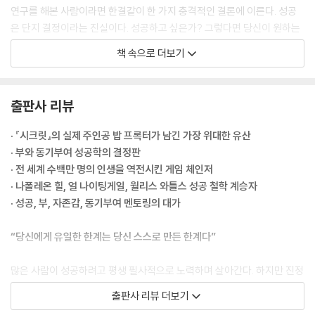
연구를 해본 사람이라면 한결같이 한 가지 충격적인 결론에 이른다. 성공
우리는 모두 창조적인 존재다
은 단지 결정이라는 진실이다. 성공하고 싶은가? 그렇다면 당신이 원하는
대물림되는 무지
바를 결정하고 그것을 향해 전진하기 시작하라. 지금 결정하라. 지금 있는
책 속으로 더보기
창조는 비물리적인 영역에서 시작된다
그 자리에서 결정하고, 당신에게 있는 자원이 무엇이든 그것을 활용해 시
실패자라는 자아상에서 벗어나라
작하라. 그게 다다. 따지지 마라.
상상력이란 무엇인가
--- p.24
출판사 리뷰
소원에 먹이를 주라
신 또는 영은 질서 있게, 완벽하게 움직인다. 우리는 이 완벽한 움직임을
· 『시크릿』의 실제 주인공 밥 프록터가 남긴 가장 위대한 유산
CHAPTER 12 소통 : 가슴과 가슴으로 소통하라
‘법칙’, 흔히 ‘우주 법칙’이라고 부른다. 영은 당신을 통해 자신을 드러낸다.
· 부와 동기부여 성공학의 결정판
당신은 신의 도구다. 당신이 신 또는 영과 조화를 이루며 일할 때 무한한 공
· 전 세계 수백만 명의 인생을 역전시킨 게임 체인저
새로운 패러다임 만들기: 이기적인 삶에서 봉사하는 삶으로
급원과 함께 일하는 것이다. 당신은 신의 도구이므로 당신에게 유일한 한
· 나폴레온 힐, 얼 나이팅게일, 월리스 와틀스 성공 철학 계승자
모든 것은 진동하는 에너지다
계는 당신 스스로 만든 한계다. 당신은 무한한 본성을 타고났기에 진실로
· 성공, 부, 자존감, 동기부여 멘토링의 대가
슈퍼소통자가 되는 법
당신의 능력에는 한계가 없다.
긍정적인 이미지가 건강한 진동을 일으킨다
--- p.33
“당신에게 유일한 한계는 당신 스스로 만든 한계다”
우리는 가슴과 가슴으로 소통한다
누구나 크고 원대한 것을 원한다. 그것을 부정하거나 거부하지 마라. 원하
많은 사람이 성공하려고 평생 필사적으로 노력하며 살아간다. 하지만 진정
는 것을 잡아라. 그것을 종이에 적어라. 원하는 것이 어떻게 이루어질지 알
한 성공을 거두는 사람은 소수에 불과하다. 그래서 평범한 대다수는 이렇
출판사 리뷰 더보기
필요는 없다. 하지만 원하는 것이 ‘반드시’ 이루어진다는 것만은 꼭 알아야
게 믿으며 살아간다. 운이 좋거나 아주 똑똑한 사람만 성공한다고, 성공은
한다. 신은 당신을 창조하면서 당신을 위한 원대한 구상을 세워두었다. 그