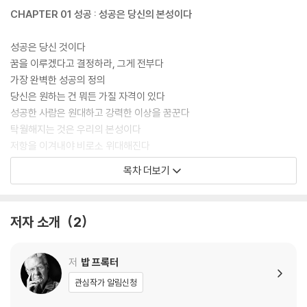
CHAPTER 01 성공 : 성공은 당신의 본성이다
성공은 당신 것이다
꿈을 이루겠다고 결정하라, 그게 전부다
가장 완벽한 성공의 정의
당신은 원하는 건 뭐든 가질 자격이 있다
성공한 사람은 원대하고 강력한 이상을 꿈꾼다
탁월해지는 것은 우리의 본성이다
저항을 이겨내야 비로소 위대해진다
목차 더보기
CHAPTER 02 결정 : 무한한 능력을 사용하겠다고 결정하라
결정은 마법이다
저자 소개
2
우유부단의 원인: 양가감정과 낮은 자존감
언제 결정해야 할까
당신의 생각을 통제하라
저
밥 프록터
상황과 실패는 잊어버려라
관심작가 알림신청
비전 세우기, 걱정 버리기