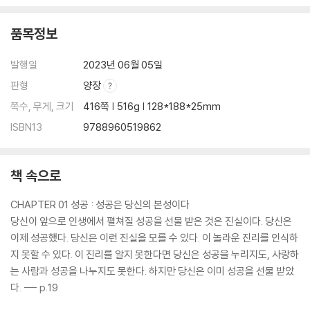
CHAPTER 09 목표 : 원대하고 멋진 목표를 세워라
품목정보
성공을 보장하는 한 가지 방법
발행일
2023년 06월 05일
사람들이 원대한 목표를 세우지 못하는 이유
판형
양장
길들여진 생각이 당신을 패자로 만든다
꿈을 계속 살아 있게 하라
쪽수, 무게, 크기
416쪽 | 516g | 128*188*25mm
목표와 사랑에 빠져라
ISBN13
9788960519862
CHAPTER 10 태도 : 승자는 자신의 태도를 통제한다
책 속으로
승자와 패자를 가르는 요인, 태도
태도가 결과를 만든다
CHAPTER 01 성공 : 성공은 당신의 본성이다
나쁜 점, 좋은 점 목록 만들기 훈련
당신이 앞으로 인생에서 펼쳐질 성공을 선물 받은 것은 진실이다. 당신은
긍정적인 태도는 창조하는 힘, 성장하는 힘이다
이제 성공했다. 당신은 이런 진실을 모를 수 있다. 이 놀라운 진리를 인식하
승자의 태도를 익혀라
지 못할 수 있다. 이 진리를 알지 못한다면 당신은 성공을 누리지도, 사랑하
생각의 변화가 태도를 바꾼다
는 사람과 성공을 나누지도 못한다. 하지만 당신은 이미 성공을 선물 받았
다. --- p.19
CHAPTER 11 창조성 : 당신은 창조성을 타고난 스타다