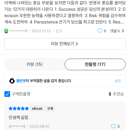
라. 첫째, 즉각 변화하라. 둘째, 대담하게 변화하라. 셋째, 예외를 두지 마
이책에 나와있는 중요 부분을 보자면 다음과 같다. 번영과 풍요를 끌어당
로 확장하라. 행동할 때는 폭발적으로 해야 한다. 그래야 다른 사람이 쉽게
기는 12가지 대원칙이 나온다. 1. Success 성공은 당신의 본성이다. 2. D
라.”
간여하지 못하다. 그러니 엄청난 행동을 하는 사람이 돼라.
ecision 무한한 능력을 사용하겠다고 결정하라. 3. Risk 위험을 감수하며
--- p.224
계속 도전하라. 4. Persistence 끈기가 당신을 최고로 만든다. 5. Respo
“믿어라, 그리고 성공하라”
nsibility 모든 것을 스스로 책임져라 6. confidence 자신이 어떤 존재인
r*******9
2023.12.12.
신고
0
댓글
0
CHAPTER 08 돈 : 돈은 당신이 끌어당기는 것이다
지 확신하라 7. act
이처럼 우리가 부와 성공의 비밀을 배우고, 느끼고, 변화하고, 성장하고,
돈은 우리의 의식 속에 존재한다. 그리고 틀림없이 벌게 되어 있다.
리뷰 전체보기
사랑하며 살아가려고 할 때 무엇보다 중요한 것이 우리의 긍정적인 생각과
--- p.252
태도, 간절한 소원과 올바른 자아상이다. 생각은 가장 강력한 형태의 에너
지다. 생각이 감정을 일으키고 감정은 행동으로 나타나고 행동은 결과를
마태는 부자는 더 부유해지고 가난한 자는 더 가난해진다고 말하고 있다.
리뷰
15
한줄평
17
낳기 때문이다. 우리는 자신이 생각한 대로 된다. 우리의 정신은 긍정적인
이 말이 불공정하다고 생각하는 사람은 풍요로움은 남에게 받는 것이라고
면과 부정적인 면을 동시에 볼 수 없다. 한 번에 한 가지 면만 볼 수 있다. 그
생각하는 사람이다. 그들에게는 마태의 말이 몹시 불공정해 보일 것이다.
런데 성공한 사람들은 어떤 상황에서든 긍정적인 면에 초점을 맞춘다. 좋
클린봇
이 부적절한 글을 감지 중입니다.
설정
하지만 풍요로움을 본인이 끌어당기는 것으로 보면 전체 그림이 달라지고
은 것이 잘 안 보이면 보일 때까지 계속 찾는다. “부정적인 것을 생각하면
마태의 말은 매우 공정한 말이 된다. 부유한 사람은 번영과 풍요를 생각하
부정적인 결과를 얻고 긍정적인 것을 생각하면 긍정적인 결과를 얻는다.
구매한줄평
추천순
기에 번영과 풍요를 더 많이 끌어당긴다. 반면에 가난한 사람은 결핍과 한
이것이 번영과 성공이라는 놀라운 법칙의 기본 진실이다.”
계를 생각한다. 당연히 법칙에 따라 그들은 결핍과 한계를 끌어당긴다.
eBook
구매
--- p.259
이 세상에는 좋은 것, 긍정적인 것을 바라지만 부정적인 생각을 하는 사람
인생책 같음...
들로 가득하다. 그들은 끈기가 부족한 탓에 흔히 장애물을 돌파하기 전에
CHAPTER 09 목표 : 원대하고 멋진 목표를 세워라
d******8
2023.08.01.
2
포기해버린다. 꿈과 목표를 너무 일찍 단념해버린다. 한두 번 시도해보고