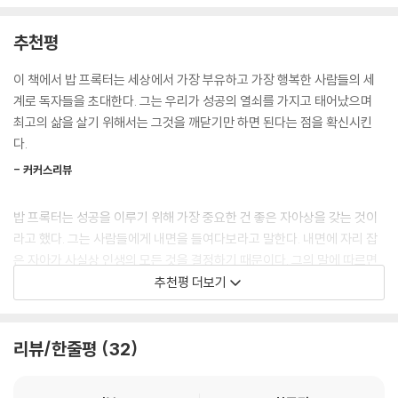
남의 이야기일 뿐이라고. 그런데 밥 프록터에 따르면 성공은 너무나 간단
래서 당신에게는 엄청난 잠재력이 주어졌다. 오늘날 아무리 탁월한 과학자
하다. 성공하기로 결정만 하면 성공할 수 있다. 성공을 누리는 사람이 드문
추천평
라 해도 당신의 능력이 어디까지인지 짐작조차 못 한다. 신이 당신을 위해
것은 이 진실을 대부분이 모르기 때문이다. 그리고 자신이 모른다는 것조
원대한 구상을 세워두었다면 ‘당신도’ 당신을 위해 원대한 구상을 세우는
차 모른다. “당신 뒤뜰에 금괴가 수천 톤이나 묻혀 있는데 당신이 모른다면
이 책에서 밥 프록터는 세상에서 가장 부유하고 가장 행복한 사람들의 세
것이 합당하지 않은가?
그게 무슨 소용이 있을까? 누구나 겪을 수 있는 유일한 진짜 문제는 바로
계로 독자들을 초대한다. 그는 우리가 성공의 열쇠를 가지고 태어났으며
--- p.35
이 무지, 알지 못함이다.”
최고의 삶을 살기 위해서는 그것을 깨닫기만 하면 된다는 점을 확신시킨
다.
CHAPTER 02 결정 : 무한한 능력을 사용하겠다고 결정하라
어째서 결정만 하면 성공할 수 있을까? 바로 우리가 이미 성공을 선물 받은
세상에서 가장 성공한 사람들에게는 한 가지 공통점이 있다. 그들은 결정
- 커커스리뷰
존재기 때문이다. 밥 프록터에 따르면 우리는 지능을 갖추고 육체를 지닌
을 내린다. 결정을 내리는 사람은 최정상에 오르고, 결정을 내리지 않는 사
채 살아가지만 우리 존재의 핵심은 영적인 면이다. 신 또는 영(spirit)의 본
람은 아무것도 이루지 못한다.
밥 프록터는 성공을 이루기 위해 가장 중요한 건 좋은 자아상을 갖는 것이
질이 우리의 핵심을 이루고 있다는 뜻이다. 신 또는 영은 질서 있게, 완벽하
--- p.49
라고 했다. 그는 사람들에게 내면을 들여다보라고 말한다. 내면에 자리 잡
게 움직인다. 우리는 이 완벽한 움직임을 ‘법칙’, 흔히 ‘우주 법칙’이라고 부
은 자아가 사실상 인생의 모든 것을 결정하기 때문이다. 그의 말에 따르면
른다.
우리는 스스로 생각하는 대로 된다. 우리의 생각은 궁극적으로 우리가 내
우리는 우주의 법칙을 깨달음으로써 성장하고 인생의 완성에 이를 수 있
추천평 더보기
리는 모든 결정을 지배한다. 당신의 모습은 당신 생각의 총체다.
다.
신 또는 영은 우리를 통해 자신을 드러낸다. 우리는 신의 도구다. 우리가 신
--- p.61
또는 영과 조화를 이룰 때 우리에게는 언제나 무한한 공급원이 함께한다.
- 더선
리뷰/한줄평
32
영은 언제나 확장하고 온전히 표현한다. 영은 절대 사라지지 않는다. 그러
CHAPTER 03 위험 : 위험을 감수하며 계속 도전하라
므로 “당신에게 유일한 한계는 당신 스스로 만든 한계다. 당신은 무한한 본
자기계발의 구루 밥 프록터는 ‘긍정적인 의식이 현실을 만든다’라는 끌어
위험을 감수해야 한다. 인생에서 가장 큰 위험은 아무런 위험도 감수하지
성을 타고났기에 진실로 당신의 능력에는 한계가 없다.” 신은 우리를 창조
당김의 법칙과 유사한 과학적 법칙을 반세기 가까이 설파했다. 특히 부를