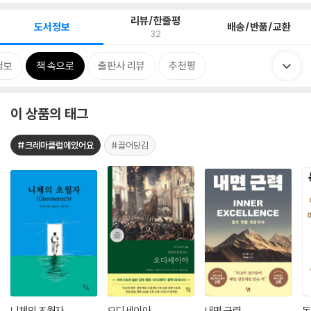
리뷰/한줄평
도서정보
배송/반품/교환
32
정보
책 속으로
출판사 리뷰
추천평
이 상품의 태그
#크레마클럽에있어요
#끌어당김
니체의 초월자
오디세이아
내면 근력
독