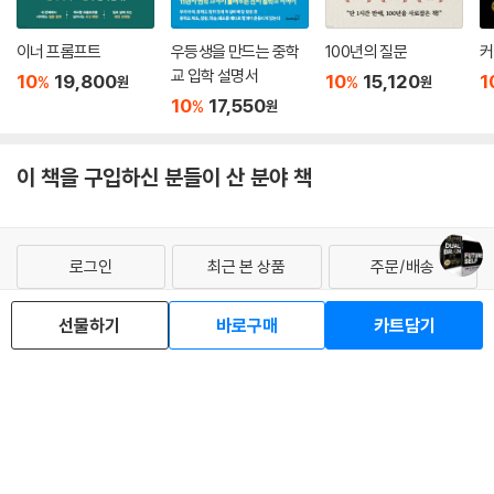
더 성장해 있을지 상상하니 기대감으로 벅차오릅니다.
_건강하고용감한독학자님
이너 프롬프트
우등생을 만드는 중학
100년의 질문
커
교 입학 설명서
10
19,800
10
15,120
1
%
%
세계 최대 서평 사이트 굿리즈에 달린 생생한 독자 리뷰
원
원
10
17,550
%
원
이 책으로 모든 것이 바뀌었다. 70세인 나는 책을 보고 미래의 나와 연결하
는 법을 실천하기 시작했고, 다시 목표가 생겼다. 누구나 이해하기 쉬운 내
이 책을 구입하신 분들이 산 분야 책
용으로, 이 책을 중학생인 손주에게도 권하고 싶다. 20년 전에 이 책을 만
났더라면 좋았겠지만 지금이라도 만나서 다행이다.
_프랭크 세이퍼트
로그인
최근 본 상품
주문/배송
벤저민 하디의 팬으로서 그의 책을 전부 읽어봤지만 이 책이 최고다. 책을
고객센터 1544-3800
티켓 1544-6399
중고샵 1566-4295
읽는 동안 미래의 내가 지금 무엇을 하고 있기를 바라는지 여러 번 생각하
선물하기
바로구매
카트담기
eBook 1:1문의/채팅상담
게 만들었다. 내가 하고 있는 일이 더 나은 방향으로 바뀌었기 때문에 이 책
예스이십사(주) 사업자 정보
의 목표가 달성되었다고 자신한다. 또한 놀라운 통찰력이 담겼으며 단숨에
읽힌다.
이용약관
개인정보처리방침
청소년보호정책
_케일럽 앤더슨
PC버전
회사소개
거래처관계자께
도서홍보
광고
아이디어를 현실로 가져오는 유용한 방법과 활용할 수 있는 실천 방안도
Copyright © YES24 Corp. All Rights Reserved.