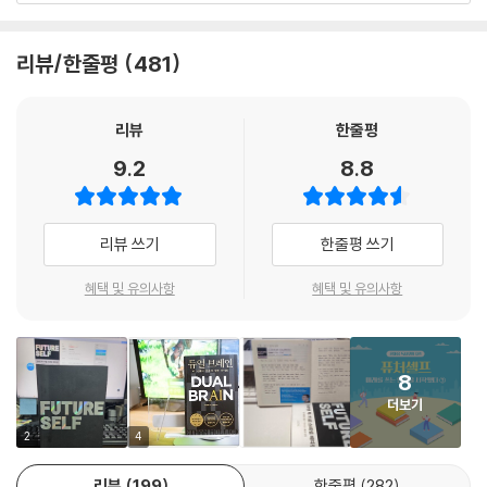
자기계발 파워블로거이자 저명한 조직심리학자인 벤저민 하디는 ‘미래의
리뷰/한줄평
481
나에 대한 심리학’이라는, 단순하지만 거의 활용되지 않은 이 주제를 이 책
에서 완벽하게 다루었다. 세계 최대 서평 사이트 굿리즈에는 이 책을 통해
인생이 바뀌고, 최고의 자기계발서로 꼽는 독자들의 생생한 후기를 볼 수
리뷰
한줄평
있다. ‘미래의 나’라는 개념을 신경과학자들의 연구 결과와 유명인들의 예
9.2
8.8
화를 통해 증명하고 있다는 점, 이론에서 그치는 게 아닌 삶에서 적용할 수
있는 구체적인 행동 지침을 제시하고 있다는 점이 4.35라는 높은 평점과
수많은 리뷰가 달리게 된 이유일 것이다.
리뷰 쓰기
한줄평 쓰기
이 책은 ‘미래의 나는 어떤 모습일지 깊이 생각해보라’라는 메시지에서 시
혜택 및 유의사항
혜택 및 유의사항
작된다. 미래에 대한 명확한 목적이 있어야 현재의 나를 발전시키고 상황
을 나아지게 한다. 반면 눈앞의 목표를 추구하거나 도파민이 잠깐 활성화
되는 쾌락을 일삼는다면 미래의 나는 결국 큰 대가를 치를 수밖에 없다. ‘2
8
년 후’, ‘5년 후’, ‘10년 후’의 내 모습은 현재와 다르다는 것을 명심하자. ‘20
더보기
년 후’에는 어쩌면 당신이 이 세상에 존재하지 않을지도 모른다. 미래의 나
를 현재로 불러와 살아간다면 지금 상황을 더 현명하게, 더 소중하게 여길
2
4
것이다.
리뷰
199
한줄평
282