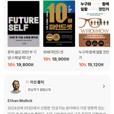
Part3 미래의 내가 되는 7단계
1단계: 현실에 맞는 목표를 명확하게 세워라
2단계: 덜 중요한 목표들을 제거하라
3단계: 필요에서 열망으로, 열망에서 앎으로 나아가라
4단계: 원하는 것을 정확하게 요구하라
5단계: 미래의 나를 자동화하고 시스템화하라
6단계: 미래의 나의 일정을 관리하라
7단계: 완벽하지 않더라도 공격적으로 완수하라
퓨처 셀프 30만 부 기
10배 마인드셋
누구와 함께 일할 것인
KEY POINT: 미래의 내가 되는 단계
념 스페셜 에디션
가
10
18,900
%
원
10
19,800
10
15,120
%
%
원
원
에필로그
감사의 말
30만 부 기념 한국어판 서문 원문
저
이선 몰릭
저자 벤저민 하다 줌 라이브 Q&A
관심작가 알림신청
참고 문헌
찾아보기
Ethan Mollick
2024년에 〈타임〉에서 선정한 ‘인공지능 분야에서 가장 영향력 있는
『듀얼 브레인』