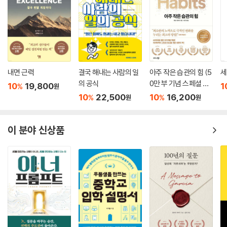
정말 되고 싶은 나만의 ‘퓨처 셀프’를 만났습니다. 삶의 목적을 찾았고, 이
를 달성하기 위한 구체적이고 정량적인 계획을 세웠습니다. 더 나은 사람
이 되기 위해 끝까지 노력하겠습니다!
_ slowblue님
내면 근력
결국 해내는 사람의 일
아주 작은 습관의 힘 (5
세
미래의 나와 연결되는 순간 희망이 생겼습니다. 과거의 경험을 재해석했
의 공식
0만 부 기념 스페셜 에
10
19,800
1
%
원
디션)
고, 현재를 바라보는 관점이 달라졌습니다. 그렇게 제가 원하는 미래의 나
10
22,500
10
16,200
%
%
원
원
와 연결되었고, 전념하는 삶을 살게 되었습니다.
_ kido님
이 분야 신상품
사람을 움직이게 하는 책입니다! 저는 앞으로 하고 싶은 일에 대해 생각하
고 계획도 세우지만, 실천하지 않는 사람이었습니다. 이 책을 읽고 드디어
행동하기 시작했습니다. 지금의 모습에서 변하고 싶다면 이 책을 꼭 읽어
보시길 바랍니다!
_ serendipity님
이 책을 읽고 3개월 후에 재독을 하면서 그동안 제가 얼마나 성장했는지
명확하게 알 수 있었습니다. 나아가 1년 후, 10년 후, 20년 후에는 얼마나