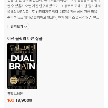
인물’ 중 한 명으로 뽑혔다. AI와 시뮬레이션이 교육 현장을 어떻게 바
들어가는 말: 3일 밤을 뜬눈으로 지새우다
꿀 수 있을지 오랜 기간 연구해 왔으며, 그 공로로 포에츠 앤 퀀츠에서
올해의 MBA 교수로 선정되기도 했다. 대중을 위해 AI에 관한 글을
1부.
꾸준히 뉴스레터로 발행하고 있으며, 현재 와튼 스쿨 생성형 AI 연구
1장. 외계 지성의 탄생
소의 공동 디렉터로도 활동하고 있다. 하버드대학교를 졸업하고, MI
펼쳐보기
2장. 외계 지성 정렬하기
T에서 MBA와 박사 학위를 받았다. 현재 펜실베이니아대학교 와튼
3장. 공동지능이 되기 위한 네 가지 원칙
스쿨의 부교수로 혁신 및 기업가 정신에 관한 연구와 수업을 이끌고
이선 몰릭
의 다른 상품
있다. 그의 논문은 경영학 분야
2부.
4장. 사람으로서의 AI
5장. 창작가로서의 AI
6장. 동료로서의 AI
7장. 교사로서의 AI
8장. 코치로서의 AI
9장. 우리의 미래와 AI
맺음말: AI와 우리
듀얼 브레인
감사의 말
10
18,900
%
원
참고 문헌