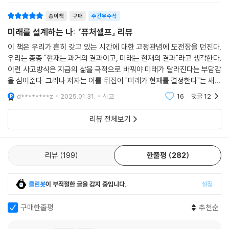
종이책
구매
주간우수작
프롤로그를 읽고 ‘우와’ 감탄사와 함께 온몸에 전율을 느끼고 벅찬 감동을
미래를 설계하는 나: 『퓨처셀프』 리뷰
참을 수가 없었습니다. 짧지만 임팩트 있고, 많은 내용이 함축되어 있음에
도 쉽게 읽힙니다. 지금 저의 뜨거운 감정이 글로는 표현이 잘 안 되네요.
이 책은 우리가 흔히 갖고 있는 시간에 대한 고정관념에 도전장을 던진다.
우리는 종종 "현재는 과거의 결과이고, 미래는 현재의 결과"라고 생각한다.
이 책이 변화의 시작점이 될 것입니다.
이런 사고방식은 지금의 삶을 극적으로 바꿔야 미래가 달라진다는 부담감
_안근호님
을 심어준다. 그러나 저자는 이를 뒤집어 "미래가 현재를 결정한다"는 새로
운 시각을 제시하며 독자들에게 깊은 통찰을 준다. 퓨처셀프: 나의 미래 버
저처럼 책을 많이 읽지 않는 사람도 단 하루만에 몰입해서 읽을 수 있는 책
d********z
2025.01.31.
신고
16
댓글
12
전과
입니다. 지금 저의 가장 큰 변화는 현재 마주한 ‘모든 시점이 다르게’ 보인
리뷰 전체보기
다는 것입니다. 즉 그토록 바랐던 변화가 시작된 것입니다! 인생에 지각변
동을 일으키고 싶다면, 이 책을 반드시 읽어보길 권합니다.
_상행성님
리뷰
199
한줄평
282
이 책을 읽고 미래의 나에게 편지를 쓰게 되었습니다. 지금까지 총 세 통의
편지를 썼는데 그때마다 심장이 뛰고 눈가에 눈물이 맺히는 신기한 경험을
클린봇
이 부적절한 글을 감지 중입니다.
설정
했습니다. 이 책은 저를 살아가게 만들었고, 현재에 더욱 몰입하게 해주었
습니다.
구매한줄평
추천순
_레노님