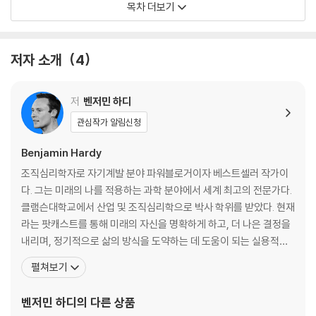
목차 더보기
위협 3: 주변 환경을 인식하지 못하면 아무 길이나 가게 된다
위협 4: 미래의 나와 단절되면 근시안적인 결정을 내리게 된다
위협 5: 시급한 문제와 사소한 목표가 당신의 발목을 잡는다
저자 소개
4
위협 6: 경기장에 들어가지 않으면 당연히 패배다
위협 7: 성공이 실패의 기폭제가 될 때가 있다
KEY POINT: 미래의 나에 대한 위협
저
벤저민 하디
관심작가 알림신청
Part2 미래의 나에 대한 진실 7가지
Benjamin Hardy
진실 1: 당신의 미래가 현재를 이끈다
조직심리학자로 자기계발 분야 파워블로거이자 베스트셀러 작가이
진실 2: 미래의 나는 예상과 다르다
다. 그는 미래의 나를 적용하는 과학 분야에서 세계 최고의 전문가다.
진실 3: 미래의 나는 피리 부는 사람이다
클램슨대학교에서 산업 및 조직심리학으로 박사 학위를 받았다. 현재
진실 4: 미래의 나를 생생하고 자세하게 그릴수록 더 빠르게 발전한다
라는 팟캐스트를 통해 미래의 자신을 명확하게 하고, 더 나은 결정을
진실 5: 미래의 나로서 실패하는 게 현재의 성공보다 낫다
내리며, 정기적으로 삶의 방식을 도약하는 데 도움이 되는 실용적인
진실 6: 성공하려면 미래의 나에 진실해져야 한다
전략을 공유하고 있다. 그의 블로그는 2015~2018년 동안 글쓰기 플
펼쳐보기
진실 7: 신에 대한 견해가 미래의 나에게 영향을 미친다
랫폼인 ‘미디엄’에서 1위에 오르고, 1억 명이 넘는 사람들이 읽었으며,
KEY POINT: 미래의 나에 대한 진실
〈하버드비즈니스리뷰〉, 〈뉴욕타임스〉, CNBC 등에 실렸다. 또한 〈포
벤저민 하디
의 다른 상품
브스〉, 〈허핑턴 포스트〉, 〈옵