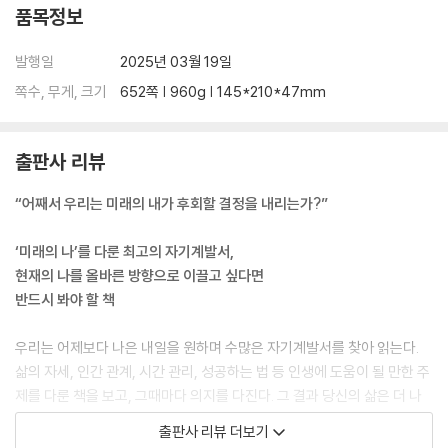
품목정보
발행일
2025년 03월 19일
쪽수, 무게, 크기
652쪽 | 960g | 145*210*47mm
출판사 리뷰
“어째서 우리는 미래의 내가 후회할 결정을 내리는가?”
‘미래의 나’를 다룬 최고의 자기계발서,
현재의 나를 올바른 방향으로 이끌고 싶다면
반드시 봐야 할 책
우리는 어제보다 나은 내일을 원하며 수많은 자기계발서를 찾아 읽는다.
삶의 자세, 인간 관계, 시간 관리, 성공하는 법 등 인생에 도움이 될 만한 주
제를 다룬 책을 보고, 그때마다 의지를 다진다. 그 결과 당신의 삶은 더 나
은 방향으로 바뀌었는가? 놀랄 만큼 새로운 인생을 살고 있는가? 여전히
출판사 리뷰 더보기
달라진 게 없다면 당신은 ‘미래의 나’와 연결되지 않았기 때문이다!