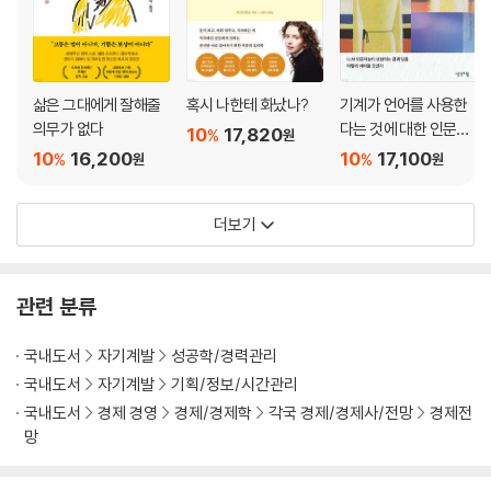
삶은 그대에게 잘해줄
혹시 나한테 화났나?
기계가 언어를 사용한
의무가 없다
다는 것에 대한 인문학
10
17,820
%
원
적 사유
10
16,200
10
17,100
%
%
원
원
더보기
관련 분류
국내도서
자기계발
성공학/경력관리
국내도서
자기계발
기획/정보/시간관리
국내도서
경제 경영
경제/경제학
각국 경제/경제사/전망
경제전
망