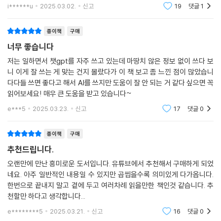
결혼을 포기해버리고 좋은 일자리를 얻기 위해 노력하지 않는지 이해할 수
i******u
2025.03.02.
신고
19
댓글
1
있었다. 그들의 퓨처 셀프가 암울하기 때문이다. 하지만 퓨처 셀프를 다른
모습으로 그리면 현재 삶이 달라진다. 고되게 살아가는 퓨처 셀프가 아니
종이책
구매
라 찬란한 삶을 누리는 퓨처 셀프로 그려야 한다. 이 책에서는 자신이 원하
너무 좋습니다
는 퓨처 셀프가 되는 방법을 친절하게 알려준다. 머릿속으로 생생하게 그
저는 일하면서 챗gpt를 자주 쓰고 있는데 마땅치 않은 정보 없이 쓰다 보
린 미래는 현재를 바꾸고, 그렇게 바뀐 현재는 미래를 바꾼다. 그렇기에 퓨
니 이게 잘 쓰는 게 맞는 건지 몰랐다가 이 책 보고 좀 느낀 점이 많았습니
처 셀프는 그야말로 혁명이다.
다다들 쓰면 좋다고 해서 AI를 쓰지만 도움이 잘 안 되는 거 같다 싶으면 꼭
혁명 같은 이 개념을 우리말로 옮겨 독자들에게 전할 수 있어서 영광이었
읽어보세요! 매우 큰 도움을 받고 있습니다~
다. 주변의 수많은 사람이 찬란하게 빛나는 퓨처 셀프로 살아가는 상상을
e***5
2025.03.23.
신고
17
댓글
0
해본다. 그보다 경이로운 세상이 또 있을까!
종이책
구매
이 책을 본 독자들의 후기
추천드립니다.
2023년 10월 20일, 이 책을 10독 한 후 2023년 말에 50독을 하였습니
오랜만에 만난 흥미로운 도서입니다. 유튜브에서 추천해서 구매하게 되었
다. 책 내용 대부분이 공감되어 매일 삶에 적용하고 싶은 마음에 50독까지
네요. 아주 일반적인 내용일 수 있지만 곱씹을수록 의미있게 다가옵니다.
하게 됐습니다. 읽을 때마다 마치 보물상자(퓨처 셀프)에서 새로운 보물을
한번으로 끝내지 말고 곁에 두고 여러차례 읽을만한 책인것 같습니다. 추
발견하고 꺼내는 듯한 재미를 느꼈고, 목표를 달성하기 위한 기준을 설정
천할만 하다고 생각합니다...
하는 데 많은 깨달음을 얻었습니다.
e********5
2025.03.21.
신고
16
댓글
0
_고슴도치아빠님