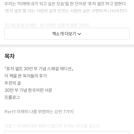
우리는 ‘미래에 내가 되고 싶은 모습’을 한 단어로 ‘퓨처 셀프’라고 말한다.
‘퓨처 셀프’를 아는 사람의 삶과 모르는 사람의 삶은 극명하게 나뉘어진다.
[도서] 듀얼 브레인 : AI 시대의 실용적 생존 가이드
*** 〈뉴욕 타임스〉 베스트셀러
책소개 더보기
*** 〈이코노미스트〉 선정 2024년 올해의 책
*** 아마존 선정 2024년 과학 분야 올해의 책
목차
?듀얼 브레인?은 AI 시대를 살아가기 위해 꼭 읽어야 할 필독서다. 저자 이
선 몰릭은 〈타임〉에서 선정한 ‘인공지능 분야에서 가장 영향력 있는 인물’
『퓨처 셀프 30만 부 기념 스페셜 에디션』
중 한 명이다. 여러 AI 기업에 자문을 제공하고, 와튼 스쿨에서 교육에 AI
이 책을 본 독자들의 후기
활용을 접목하는 등 다양한 영역에서 영향력을 발휘하고 있다. 그런 저자
추천의 글
가 생성형 AI를 둘러싼 모든 것에 관한 최고의 책을 집필했다. 이 책은 AI를
30만 부 기념 한국어판 서문
둘러싼 장밋빛 미래와 종말론의 소음을 뚫고, AI라는 동료와 함께 새로운
프롤로그
세상에 적응하는 방법이 무엇인지 알려 주는 실용적인 관점에서 접근한다.
챗GPT를 비롯한 LLM의 특징과 한계에 관해 명확히 알려 주고, AI를 실용
Part1 미래의 나를 위협하는 요인 7가지
적으로 활용하기 위한 원칙과 방법을 설명한다. 그리고 AI가 우리의 미래
를 어떻게 바꿀 수 있을지, 그 가능성을 전문적인 시각에서 분석한다.
위협 1: 미래에 대한 희망이 없다면 현재는 의미를 잃는다
위협 2: 과거에 대한 부정적인 스토리는 미래를 위협한다