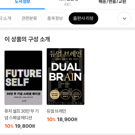
도서정보
배송/반품/교환
481
자 소개
관련분류
품목정보
출판사 리뷰
이 상품의 구성 소개
퓨처 셀프 30만 부 기
듀얼 브레인
념 스페셜 에디션
10
18,900
%
원
10
19,800
%
원