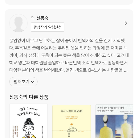
역
신동숙
관심작가 알림신청
끊임없이 배우고 탐구하는 삶이 좋아서 번역가의 길을 걷기 시작했
다. 주옥같은 글에 어울리는 우리말 옷을 입히는 과정에 큰 재미를 느
끼며, 의식 성장에 도움이 되는 좋은 책을 많이 소개하고 싶다. 고려대
학교 영문과 대학원을 졸업하고 바른번역 소속 번역가로 활동하면서
다양한 분야의 책을 번역해왔다. 옮긴 책으로 《분노하는 사람들을 상
대하는 법》, 《예민함이라는 선물》, 《맥스웰 몰츠 성공의 법칙》, 《인
펼쳐보기
간은 필요 없다》, 《학습과학 77》, 《천재의 식단》, 《메이커스 랩》,
《메모리 코드》, 《앞서가는 아이들은 어떻게 배우는가》, 《먹어서 병
신동숙
의 다른 상품
을 이기는 법》, 《인간은 과소평가 되었