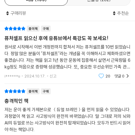
예를 들어, 당신은 5년 동안 달성할 목표를 가족, 자산, 건강 세 가지로 우
구매리뷰
추천순
선순위를 정했다고 생각해보자. 각각의 우선순위마다 구체적인 목표도 함
께 세운다. 그렇다면 핸드폰만 보며 시간을 때우는 무의미한 행동을 줄이
종이책
구매
고, 가족과 더 많은 시간을 보내려고 애쓸 것이다. 불필요한 소비를 줄이며
자산을 늘리기 위해 더욱 절약할 것이다. 운동을 시작하거나 올바른 식습
퓨처셀프 읽으신 후에 유튜브에서 특강도 꼭 보세요!
관을 유지하며 건강에 신경쓸 것이다. 저자는 목표를 향해 가기보다 목표
원서로 시작해서 이번 개정판까지 합쳐서 저는 퓨처셀프를 10번 읽었습니
라는 지점에서 생각하고 행동하면 우리의 뇌는 저절로 그렇게 작동한다고
다. 정말 많은 분들이 "퓨처셀프"라는 개념을 꼭 이해하시고 체화하셨으면
강조한다.
좋겠습니다. 저는 책을 읽고 1년 동안 운동에 집중해서 살면서 근육량을 6
kg정도 처음으로 증량해 성공했습니다. 또, 중요한 우선순위인 가족 관계
이렇듯 현재와 미래를 더 가치 있게 바꾸고 싶다면, 자신이 되고 싶은 ‘미래
도 더욱 좋아졌습니다. 그리고 요즘은 마이 퓨처셀프 노트에 영어 우선순
i******u
2024.10.17.
신고
20
댓글
0
위 딱 한 개만 집
의 나’와 연결되어야 한다. 이 책에서 제시하는 ‘미래의 나를 위협하는 요인
7가지’를 경계하고, ‘진실 7가지’를 마음에 새기고, ‘미래의 내가 되는 7단
종이책
구매
계’ 지침을 따른다면, 훨씬 더 빠르고 확실하게 목표에 도달할 수 있을 것이
충격적인 책
다.
저는 운이 좋게 가제본으로 ＜듀얼 브레인＞을 먼저 읽을 수 있었습니다.
과정없이 책 읽고 사고방식이 완전히 바뀌었습니다. 말 그대로 저의 뇌와
역자 후기
AI의 듀얼로 쓰는 사고방식이 완전히 탑재되었습니다. 모두가 반드시 읽어
야 하는 책입니다.
이 책을 통해 ‘퓨처 셀프’라는 개념을 알게 되면서 한국의 젊은 세대가 왜