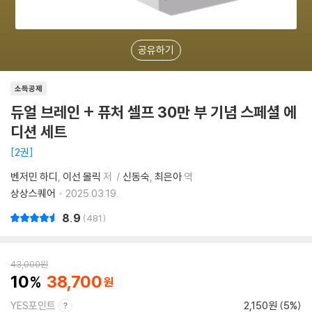
공유하기
소득공제
듀얼 브레인 + 퓨처 셀프 30만 부 기념 스페셜 에
디션 세트
2권
벤저민 하디
이선 몰릭
저
신동숙
최은아
역
상상스퀘어
2025.03.19.
8.9
481
43,000
원
10
38,700
YES포인트
2,150원 (5%)