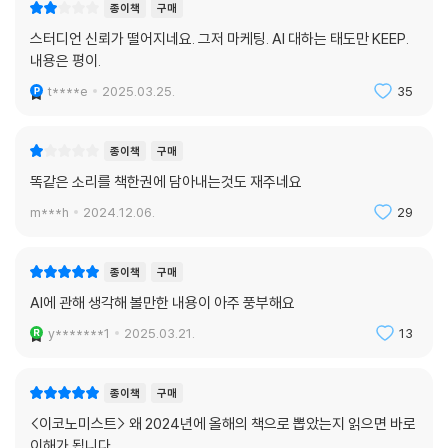
종이책
구매
‘퓨처 셀프’라는 이전에 없던 개념을 설명해주는 이 책은 여태껏 읽어본 자
스터디언 신뢰가 떨어지네요. 그저 마케팅. AI 대하는 태도만 KEEP.
기계발서 중 가장 인상 깊었고, 쉽게 읽혔으며, 실행력을 더욱 높여주었습
내용은 평이.
니다.
t****e
2025.03.25.
35
_폴찬님
저에겐 마법 같은 책이라 남편과 두 딸에게 선물했습니다. 일에 관한 서류
종이책
구매
외엔 글 한 줄 안 읽던 남편이 이 책을 읽고는 좋은 글귀라며 가족 단톡방에
똑같은 소리를 책한권에 담아내는것도 재주네요
올리고, ‘퓨처 셀프’와 미래에 대해 자주 이야기하곤 합니다.
m***h
2024.12.06.
29
_김재연님
3개월, 12개월 후의 나에게 편지를 쓰고 제 인생이 완전히 달라졌습니다.
종이책
구매
명확한 목표가 생겼고, 스스로 변화하기 위해 노력하고 있습니다. 매일 미
AI에 관해 생각해 볼만한 내용이 아주 풍부해요
래의 나에게 점점 다가가고 있습니다!
y*******1
2025.03.21.
13
_김*우님
오랜만에 만난 너무 훌륭한 책이라 쉴 틈 없이 읽어나갔고, 밑줄이 많이 그
종이책
구매
어진 책입니다. 미래의 내가 되어서 영상편지를 남겨보려 합니다. 그동안
<이코노미스트> 왜 2024년에 올해의 책으로 뽑았는지 읽으면 바로
나를 알고 싶다는 갈증이 있었는데 이 책을 만나 그 갈증을 해소할 수 있어
이해가 됩니다.