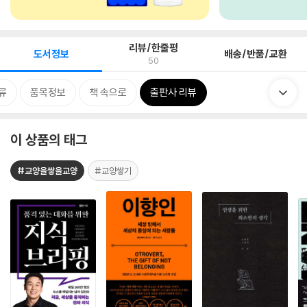
리뷰/한줄평
도서정보
배송/반품/교환
50
류
품목정보
책 속으로
출판사 리뷰
이 상품의 태그
#교양을쌓을교양
#교양쌓기