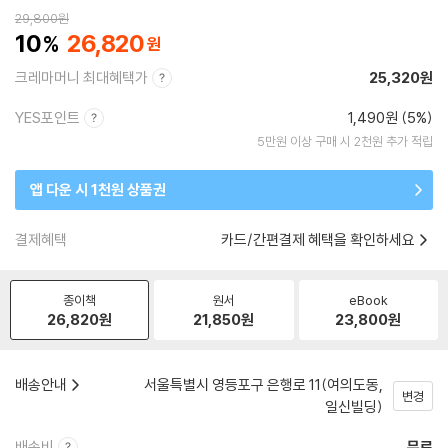
29,800
원
10
26,820
크레마머니 최대혜택가
25,320원
YES포인트
1,490원 (5%)
5만원 이상 구매 시 2천원 추가 적립
앱 다운 시 1천원 상품권
결제혜택
카드/간편결제 혜택을 확인하세요
종이책
원서
eBook
26,820
원
21,850
원
23,800
원
배송안내
서울특별시 영등포구 은행로 11(여의도동,
변경
일신빌딩)
배송비
무료