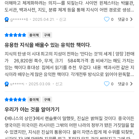
이해하고 체계화하려는 의지—를 되짚는다. 사이먼 윈체스터는 박물관,
---「6장 위대한 지성의 발자취」중에서
것은 일반 가정의 문화가 아닌, 지크문트 프로이트의 조카 에드워드 버네
도서관, 백과사전, 지도, 분류 체계 등을 통해 지식이 어떤 경로로 생성되
이스의 광고였다. 그는 세계적인 명성을 가진 삼촌의 지위와 정신분석이론
고, 어떻게 힘을 발휘하게 되었는지를 서사적으로 풀어낸다. 단순한 정보
g******6
2025.04.21.
신고
0
댓글
0
을 이용해 흡연을 여성 해방과 관련지어 대중의 정서를 조종했고, 담배 업
의 나열이 아니
계의 영웅이 되기도 했다.
종이책
구매
세계를 사로잡았지만 많은 사람의 인생을 바꾼 사진들 뒤에는 조절된 의미
유용한 지식을 배울수 있는 유익한 책이다.
가 존재했다. 사진이 주는 충격에는 이야기의 맥락이 생략되었기 때문이
지식의 탄생 이 시대 최고의 지성이 전하는 ‘안다는 것’의 세계 [ 양장 ]판매
다. 언론의 조작은 국가의 자유와는 무관했다. 영국이 침묵했던 북아일랜
가 26,820원 쪽수, 무게, 크기 584쪽가격: 좀 비싸기는 해도 가치는
드 ‘피의 일요일’ 사건을 취재했던 저자 본인의 이야기와 세계적으로 논란
있는 책이다.휴대성: 집에서 읽기를 추천. 무겁다. 내용: 백과사전 같은 지
이 되었지만 자국민들에게는 알려지지 않았던 천안문 사건 등 사회와 언론
식이라 배우는게 많은 유익한 책이다. 각개전투 방식으로 읽어야 완독할수
이 가담해 잘못된 정보를 대중에게 전달하는 가짜 지식의 연대기 속에서
있는책. 한번에 조금씩 읽으면 배우는게 많은 지식적인 책이다. 번역: 번역
u*****i
2025.03.09.
신고
0
댓글
0
은 무
우리는 안다는 것에서 더 나아가 무엇이 진실인지에 대한 질문을 던지게
된다.
종이책
구매
우리가 아는 것을 알아가기
20세기 가장 뜨거운 현장의 목격자였으며, 21세기 변화하는 역사의 증인
으로 세계적인 명성을 쌓아온 사이먼 윈체스터는 박식한 입담과 유려한 문
《베니스의 상인》에서 랜슬롯이 말했듯, 진실은 밝혀질 것이다. 중국이든
영국이든 미국이든 러시아든 그밖의 어떤 나라의 정부가 됐든 거짓말을 할
체로 우리에게 지식의 정의와 의미, 그에 따른 다채로운 이야기를 전한다.
수 있겠지만, 지식은 진실의 통용이다. 물이 자연스럽게 제 수위를 되찾듯,
지식의 가치가 사라져가고 있는 지금, 우리에게 필요한 것은 무엇일까. 그
시간이 지나면 마땅한 지위를 얻고, 조만간 모든 것이 밝혀지고 그에 따른