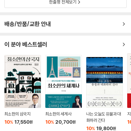
한줄평 전체보기
배송/반품/교환 안내
이 분야 베스트셀러
최소한의 삼국지
최소한의 세계사
나는 오늘도 유물과 대
지
화하러 간다
10
17,550
10
20,700
1
%
%
원
원
10
19,800
%
원