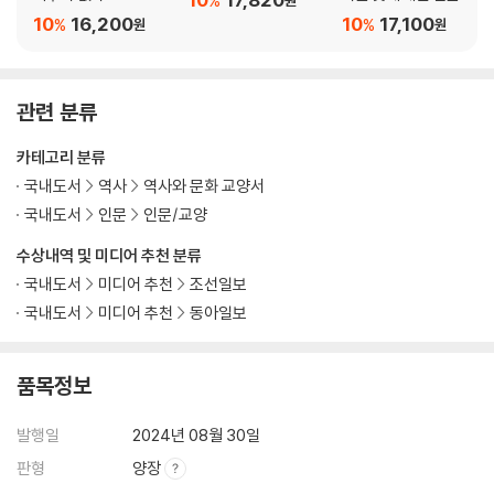
%
적 사유
10
16,200
10
17,100
%
%
원
원
관련 분류
카테고리 분류
국내도서
역사
역사와 문화 교양서
국내도서
인문
인문/교양
수상내역 및 미디어 추천 분류
국내도서
미디어 추천
조선일보
국내도서
미디어 추천
동아일보
품목정보
발행일
2024년 08월 30일
판형
양장