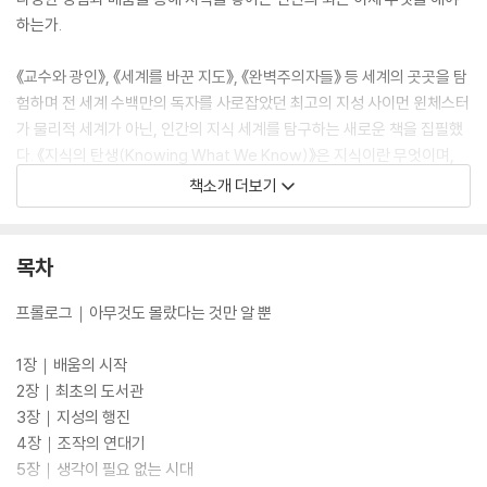
하는가.
《교수와 광인》, 《세계를 바꾼 지도》, 《완벽주의자들》 등 세계의 곳곳을 탐
험하며 전 세계 수백만의 독자를 사로잡았던 최고의 지성 사이먼 윈체스터
가 물리적 세계가 아닌, 인간의 지식 세계를 탐구하는 새로운 책을 집필했
다. 《지식의 탄생(Knowing What We Know)》은 지식이란 무엇이며,
어떤 방식으로 수많은 원천에서 인류에게 전수되었는지, 그 전달 수단이
책소개 더보기
수천 년 동안 어떻게 진화해왔는지를 이야기한다. 지식을 가르치는 학교부
터 경험을 통해 전해 내려오는 지식을 보관하기 위해 만들어진 도서관, 백
과사전과 정보 검색의 탄생, 인간의 지적 노동을 대신해주는 현대의 인공
목차
지능까지 앎에 대한 모든 것이 한 권의 책에 담겨 있다.
프롤로그｜아무것도 몰랐다는 것만 알 뿐
20세기 가장 뜨거운 현장의 목격자였으며, 21세기 변화하는 역사의 증인
으로 세계적인 명성을 쌓아온 사이먼 윈체스터는 박식한 입담과 유려한 문
1장｜배움의 시작
체로 지식의 가치가 사라져가고 있는 현대 사회에 지혜의 회복이라는 커다
2장｜최초의 도서관
란 질문을 던진다.
3장｜지성의 행진
4장｜조작의 연대기
5장｜생각이 필요 없는 시대