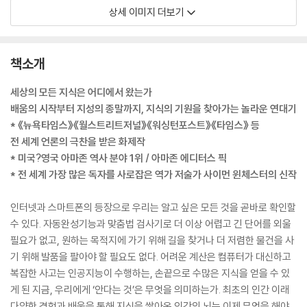
상세 이미지 더보기
책소개
세상의 모든 지식은 어디에서 왔는가
배움의 시작부터 지성의 종말까지, 지식의 기원을 찾아가는 놀라운 연대기
* 《뉴욕타임스》《월스트리트저널》《워싱턴포스트》《타임스》 등
전 세계 언론의 극찬을 받은 화제작
* 미국?영국 아마존 역사 분야 1위 / 아마존 에디터스 픽
* 전 세계 가장 많은 독자를 사로잡은 역가 저술가 사이먼 윈체스터의 신작
인터넷과 스마트폰의 등장으로 우리는 알고 싶은 모든 것을 곧바로 확인할
수 있다. 자동완성기능과 맞춤법 검사기로 더 이상 어렵고 긴 단어를 외울
필요가 없고, 원하는 목적지에 가기 위해 길을 찾거나 더 저렴한 물건을 사
기 위해 발품을 팔아야 할 필요도 없다. 어려운 계산은 컴퓨터가 대신하고
복잡한 사고는 인공지능이 수행하는, 손끝으로 수많은 지식을 얻을 수 있
게 된 지금, 우리에게 ‘안다는 것’은 무엇을 의미하는가. 최초의 인간 이래
다양한 경험과 배움을 통해 지식을 쌓아온 인간의 뇌는 이제 무엇을 해야