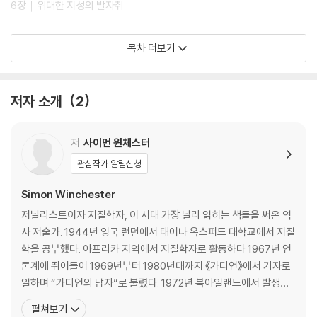
6장｜위대한 지성의 발자취
감사의 말
목차 더보기
용어 해설
그림 출처
찾아보기
저자 소개
2
저
사이먼 윈체스터
관심작가 알림신청
Simon Winchester
저널리스트이자 지질학자, 이 시대 가장 널리 읽히는 책들을 써온 역
사 저술가. 1944년 영국 런던에서 태어나 옥스퍼드 대학교에서 지질
학을 공부했다. 아프리카 지역에서 지질학자로 활동하다 1967년 언
론계에 뛰어들어 1969년부터 1980년대까지 《가디언》에서 기자로
일하며 “가디언의 남자”로 불렸다. 1972년 북아일랜드에서 발생한
‘피의 일요일’, 미국 정계를 뒤흔든 ‘워터게이트’ 등 세계 주요 사건의
펼쳐보기
현장을 취재했으며, 1982년 포클랜드 전쟁을 취재하다 스파이 혐의