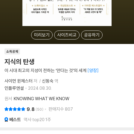
미리보기
사이즈비교
공유하기
소득공제
지식의 탄생
이 시대 최고의 지성이 전하는 ‘안다는 것’의 세계
양장
사이먼 윈체스터
저
신동숙
역
인플루엔셜
2024.08.30.
원서
KNOWING WHAT WE KNOW
9.8
판매지수
807
50
베스트
역사 top20 1주