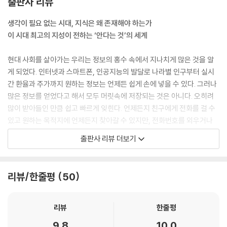
출판사 리뷰
몇몇 사람들에게는 네오디뮴으로 만든 것만큼 강력하다. 호기심은 스펀지
나 중력처럼 불가피한 힘으로 앎의 요소를 끌어당겨서 결국 앎을 얻는 모
생각이 필요 없는 시대, 지식은 왜 존재해야 하는가
든 사람을 변화시킨다.
이 시대 최고의 지성이 전하는 ‘안다는 것’의 세계
---「1장 배움의 시작」중에서
현대 사회를 살아가는 우리는 정보의 홍수 속에서 지나치게 많은 것을 알
교육이라는 영어 단어 ‘education’은 ‘기르다’라는 뜻의 라틴어 동사 ‘ed
게 되었다. 인터넷과 스마트폰, 인공지능의 발달로 나라별 인구부터 실시
ucare’와 ‘이끌다’라는 뜻의 라틴어 동사 ‘educere’의 합성어다. 간단히
간 환율과 주가까지 원하는 정보는 언제든 쉽게 손에 넣을 수 있다. 그러나
말해서 교육은 모든 인간 사회의 성인 구성원이 다음 세대를 양육하면서
많은 정보를 얻었다고 해서 모두 머릿속에 저장되는 것은 아니다. 오히려
그들이 가장 좋은 삶의 이상이라고 생각하는 대로 키워내기 위해 자신들의
많이 받아들인 만큼 쉽고 빠르게 잊힌다. 언제든지 친구에게 전화를 걸 수
지식을 전달하려는 시도다.
있고 원하는 목적지에 언제든지 찾아갈 수 있지만, 전화번호를 외우거나
---「1장 배움의 시작」중에서
목적지를 찾아가는 길은 머릿속에서 사라진 지 오래다. 수많은 정보가 연
출판사 리뷰 더보기
결되고 저장되지만 나의 지식으로 쌓이지 않는 지금, 지식이란 무엇을 의
문자가 탄생한 이래로 우리는 지금껏 알려진 것과 학습된 것, 가르치고 토
미할까.
론하고 이의를 제기하고 논쟁하고 결정할 수 있는 수많은 것을 수집하고
리뷰/한줄평
50
보관하고 보호할 방법을 모색해왔다. (…) “지식이 여기 있다.” 비록 의미
세계에서 가장 사랑받는 역사 저술가 사이먼 윈체스터의 신작 《지식의 탄
상 미세하게 모호한 측면이 있지만, 이 말은 우리가 확실히 인식하는 도서
생》은 많은 정보 속에서 생각이 필요 없는 시대를 살아가는 우리에게 ‘안다
관의 근본적인 신념이다.
는 것’이 무엇인지 묻는다. 기술의 발달로 누구나 원하는 모든 것을 쉽게 얻
리뷰
한줄평
---「2장 최초의 도서관」중에서
을 수 있지만, 박식가나 현자와 같이 ‘모든 것을 아는 사람’은 이제 더 이상
9.8
10.0