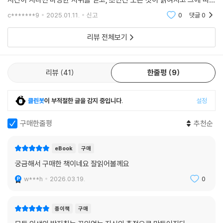
가 던지는 질문을 따라가다 보면 지혜의 회복이라는 궁극적인 해답에 다다
결과도 있는 그대로 드러날 것이다. 명백히 일어났는데 아무 일도 일어나
를 수 있을 것이다.
c*******9
2025.01.11.
신고
0
댓글
0
지 않았다고
리뷰 전체보기
리뷰
41
한줄평
9
클린봇
이 부적절한 글을 감지 중입니다.
설정
구매한줄평
추천순
eBook
구매
궁금해서 구매한 책이네요 잘읽어볼께요
w***h
2026.03.19.
0
종이책
구매