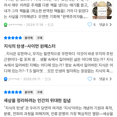
정할 수 있는 수많은 것을 수집하고 보관하고 보호할 방법을 모색해왔다.
라서 매우 어려운 주제를 다룬 책을 냈다는 얘기를 듣고,
힐앤놀튼은 약 1200만 달러의 보수를 받고, 1차 세계대전에서 큰 효과를
이러한 결과로 책이 탄생했으며, 책은 도서관에 보관되었다. 지식은 오래
내가 그의 책들을 (최소한 번역된 책들을) 거의 다 읽었다
거둔 가장 신뢰할 수 있는 기본 전략인 잔학 행위, 그중에서도 특히 아기와
전부터 귀한 것으로 단순히 보관하는 것이 아니라 안전하게 확실히 보관해
는 사실을 기억해냈다. 우연한 기회에 『완벽주의자들』을
관련된 잔학 행위를 이용했다. 어린아이가 끔찍한 일을 당했다는 사연이야
야 했기 때문이다.
읽게 되었고, 그 이후 『교수와 광인』, 『세계를 바꾼 지도』,
n*****m
2024.11.18.
신고
5
댓글
0
말로 가해자를 영원한 선전의 지옥에 빠트릴 수 있는 가장 확실한 방법이
『태평양 이야기』, 『영어의 탄생』, 『중국을 사랑한 남자』,
었다.
『크라카토아』로 이어
사이먼 윈체스터는 이 책에서 지식이란 무엇이며 어떻게 만들어져 어떻게
종이책
구매
---「4장 조작의 연대기」중에서
전승되었는지 이야기한다. 경험을 통해 습득하는 지식을 시작으로 학교의
지식의 탄생-사이먼 윈체스터
역할과 문자의 발명으로 탄생한 책, 이를 안전하게 보관하기 위한 도서관,
구글 효과, 또는 이제는 시리 효과라고도 불리는 현상은 뇌를 좀먹는 것으
백과사전과 정보 검색의 탄생, 참과 거짓인 지식과 인간의 지식 노동을 대
...지식은 유한하나, 무지는 필연적으로 무한하다. 이것이 바로 무지의 주된
로 생각하든 지성을 다듬어 더 좋게 만드는 수단으로 생각하든, 명백히 우
근원이다-칼 포퍼 경......생활 속에서 잃어버린 삶은 어디에 있는가? 지식
신해주는 현대의 인공지능까지 인간의 앎과 지식 대한 모든 것이 담겨 있
리 정신에 영향을 미치고 있다. 어느 쪽인지는 더 많은 데이터가 나오기를
속에서 잃어버린 지혜는 어디에 있는가? 정보 속에서 잃어버린 지식은 어
다.
기다려봐야 할 것이다.
디에 있는가?-T.S.엘리엇......모든 인생의 발자취는 끊임없는 지식의 축적
---「5장 생각이 필요 없는 시대」중에서
으로 만들어진다. 지각을 가진 존재의 마음에 지식이 전달되는 데에는 의
지금 우리에게 ‘안다는 것’은 무엇을 의미하는가
j****m
2025.05.11.
신고
0
댓글
0
식도 필요하
프로파간다와 가짜뉴스가 만들어낸 조작의 연대기
세계 역사에서 이런 사건을 굳이 더 많이 들추지 않더라도, 결정을 내릴 때
종이책
구매
지혜가 어느 정도 적용됐는지는 그 결정이 무언가를 건설했는지 또는 파괴
이 책은 지식의 연대기이기도 하지만, 언론과 가짜 뉴스, 프로파간다의 연
세상을 정리하려는 인간의 위대한 집념
했는지에 따라 달라진다는 간단하고 어쩌면 쉬운 결론을 제안할 수 있다.
대기이기도 하다. 이라크를 세계의 적으로 만든 걸프전쟁을 확전시킨 것은
무언가를 만드는 데에는 시간과 계획과 정성이 필요하지만, 무언가를 허무
"지식의 탄생" 은 우리가 당연히 여겨온 ‘지식’이라는 개념의 기원과 축적,
쿠웨이트의 가짜 피해자 ‘나이라’의 증언을 기획한 미국의 힐앤놀튼이라는
분류, 전파의 과정을 파헤치며, 인류 문명의 가장 핵심적인 열망—세상을
는 것은 언제나 빠르고 지저분하며, 생각할 필요가 훨씬 적다.
홍보 대행사였다. 베이컨과 달걀이라는 미국의 대표적인 아침 메뉴를 만든