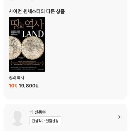
로 아르헨티나 감옥에 수감되기도 했다. 2006년 엘리자베스 2세로
사이먼 윈체스터
의 다른 상품
부터 영국 왕실 훈장OBE을 받았다.
땅의 역사
10
19,800
%
원
역
신동숙
관심작가 알림신청