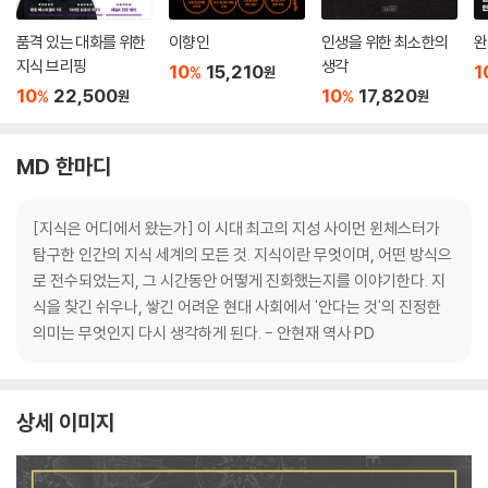
품격 있는 대화를 위한
이향인
인생을 위한 최소한의
완
지식 브리핑
생각
10
15,210
1
%
원
10
22,500
10
17,820
%
%
원
원
MD 한마디
[지식은 어디에서 왔는가] 이 시대 최고의 지성 사이먼 윈체스터가
탐구한 인간의 지식 세계의 모든 것. 지식이란 무엇이며, 어떤 방식으
로 전수되었는지, 그 시간동안 어떻게 진화했는지를 이야기한다. 지
식을 찾긴 쉬우나, 쌓긴 어려운 현대 사회에서 '안다는 것'의 진정한
의미는 무엇인지 다시 생각하게 된다. - 안현재 역사 PD
상세 이미지