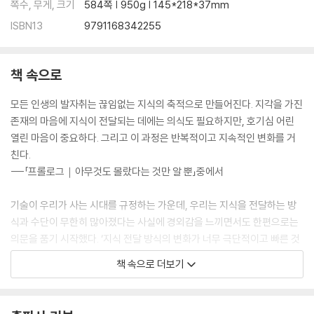
쪽수, 무게, 크기
584쪽 | 950g | 145*218*37mm
ISBN13
9791168342255
책 속으로
모든 인생의 발자취는 끊임없는 지식의 축적으로 만들어진다. 지각을 가진
존재의 마음에 지식이 전달되는 데에는 의식도 필요하지만, 호기심 어린
열린 마음이 중요하다. 그리고 이 과정은 반복적이고 지속적인 변화를 거
친다.
---「프롤로그｜아무것도 몰랐다는 것만 알 뿐」중에서
기술이 우리가 사는 시대를 규정하는 가운데, 우리는 지식을 전달하는 방
식과 수단이 무한히 많아졌다는 사실에 경외감을 느끼면서도 한편으로는
의문을 품기 시작했다. ‘지식 전달 방식의 변화가 너무 극단적이고 빠른 것
은 아닐까?
책 속으로 더보기
---「프롤로그｜아무것도 몰랐다는 것만 알 뿐」중에서
지식이 철가루라면 호기심은 자석이며, 호기심의 끌어당기는 힘은 적어도