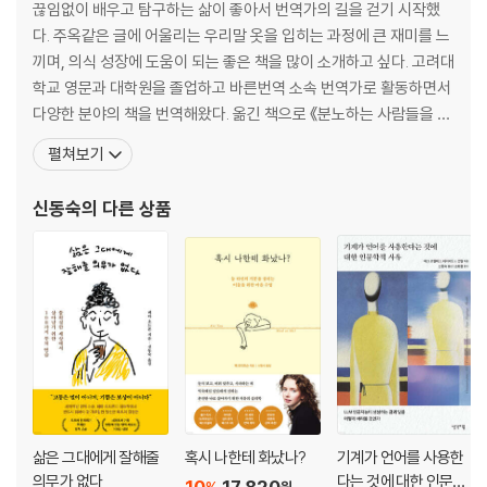
끊임없이 배우고 탐구하는 삶이 좋아서 번역가의 길을 걷기 시작했
다. 주옥같은 글에 어울리는 우리말 옷을 입히는 과정에 큰 재미를 느
끼며, 의식 성장에 도움이 되는 좋은 책을 많이 소개하고 싶다. 고려대
학교 영문과 대학원을 졸업하고 바른번역 소속 번역가로 활동하면서
다양한 분야의 책을 번역해왔다. 옮긴 책으로 《분노하는 사람들을 상
대하는 법》, 《예민함이라는 선물》, 《맥스웰 몰츠 성공의 법칙》, 《인
펼쳐보기
간은 필요 없다》, 《학습과학 77》, 《천재의 식단》, 《메이커스 랩》,
《메모리 코드》, 《앞서가는 아이들은 어떻게 배우는가》, 《먹어서 병
신동숙
의 다른 상품
을 이기는 법》, 《인간은 과소평가 되었
삶은 그대에게 잘해줄
혹시 나한테 화났나?
기계가 언어를 사용한
의무가 없다
다는 것에 대한 인문학
10
17,820
원