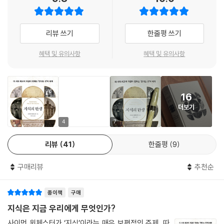
존재하지 않게 되었다. 스스로 경험하고, 타인에게 배우며, 확인의 과정을
두루마리 문서는 귀중하고 찢어지기 쉬운 물건이어서, 세워서 보관해야 하
거쳐 체화되는 ‘앎’의 세계는 이제 종말을 고할 때가 되었는지도 모른다.
는지 아니면 알렉산드리아도서관처럼 옆으로 뉘어서 보관해야 하는지를
리뷰 쓰기
한줄평 쓰기
두고 사서들 사이에 종종 논쟁이 벌어졌다.
지식은 어떻게 만들어지고 보관되어 전승되는가
---「2장 최초의 도서관」중에서
배움의 시작부터 책의 탄생, 도서관의 비극까지
혜택 및 유의사항
혜택 및 유의사항
신문은 곧 자유로운 세계 사회의 필수요소가 되어, 이후 400년 동안 특정
이 책은 인도 중남부의 도시 벵갈루루의 작은 학교에서 시작된다. 슈클라
상품(즉 뉴스거리)을 모으고 전달하는 역할을 담당했다. 지식과 뉴스의 관
보스는 빈민지역에 학교를 세워 아이들을 가르쳤으며, 이 학교를 다닌 아
계를 간단히 설명하기는 어렵다. 지식의 정의는 플라톤이 이미 오래전에
16
이들은 자신의 부모와 가정을 변화시켰다. 지식의 출발은 배움에서 시작된
제시한 바 있지만, 뉴스는 정확히 어떻게 정의해야 할까?
더보기
다. 양치를 하고 깨끗한 옷을 입는 것도 모두 교육의 일환이다. 역사를 거슬
---「3장 지성의 행진」중에서
러 올라가 약 4,000년 전 메소포타미아 지역에 설립된 최초의 학교에서
4
7
는 무엇을 가르쳤을까? 놀랍게도 지금과 다르지 않았다. 연필을 잡고, 읽
담배가 자유의 횃불이라는 인식은 며칠만에 자유의 불빛으로 떠올라, 남성
리뷰
41
한줄평
9
기와 쓰기를 가르치며, 학년이 오르면 더 어려운 지식을 배워야 했다.
들에게는 자유의 여신상 횃불과 마찬가지로 성적 두려움을 진정시키고, 여
성들에게는 평등과 정의를 향한 작은 발걸음을 내디딘다는 생각을 단번에
구매리뷰
추천순
역사적으로 침략자들은 정복을 위해 침략국의 문화를 말살시켰으며, 그 시
심어주었다. (…) 그때부터 1964년 이후 흡연에 대한 유행이 사라지기 시
작은 도서관을 파괴였다. IS는 이라크를 침략하면서 가장 먼저 모술도서관
작할 때까지 여성들은 남성들만큼이나 담배를 많이 피웠고 담배 회사들은
종이책
구매
을 파괴했으며, 스리랑카의 자프나도서관, 폴란드 국립도서관 등 세계적
막대한 수익을 거둬들였다.
인 도서관들은 모두 비극을 만났다. 문자가 탄생한 이래로 우리는 지금껏
지식은 지금 우리에게 무엇인가?
---「4장 조작의 연대기」중에서
알려진 것과 학습된 것, 가르치고 토론하고 이의를 제기하고 논쟁하고 결
사이먼 윈체스터가 ‘지식’이라는 매우 보편적인 주제, 따