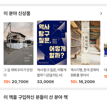
이 분야 신상품
그 길 위에 우리가 있었
역사 탐구 질문, 어떻게
역사기행, 한국 문화의
대
다
할까? (큰글자도서)
원류를 찾아서
1
10
20,700
33,000
10
16,200
%
%
원
원
원
이 책을 구입하신 분들이 산 분야 책