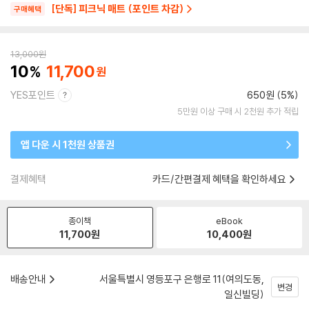
[단독] 피크닉 매트 (포인트 차감)
구매혜택
13,000
원
10
11,700
YES포인트
650원 (5%)
5만원 이상 구매 시 2천원 추가 적립
앱 다운 시 1천원 상품권
결제혜택
카드/간편결제 혜택을 확인하세요
종이책
eBook
11,700
원
10,400
원
배송안내
서울특별시 영등포구 은행로 11(여의도동,
변경
일신빌딩)