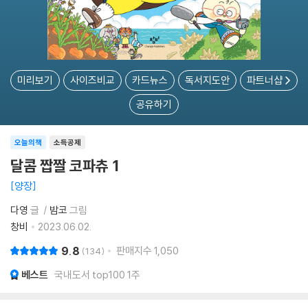
미리보기
사이즈비교
카드뉴스
독서지도안
파트너샵
공유하기
오늘의책
소득공제
달콤 짭짤 코파츄 1
양장
다영
글
밤코
그림
창비
2023.06.02.
9.8
판매지수
1,050
134
베스트
국내도서 top100 1주