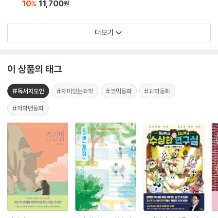
10
11,700
%
원
더보기
이 상품의 태그
#독서지도안
#재미있는과학
#코믹동화
#과학동화
#저학년동화