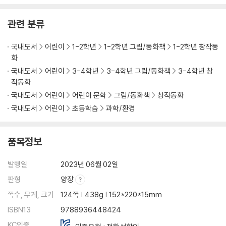
관련 분류
국내도서
어린이
1-2학년
1-2학년 그림/동화책
1-2학년 창작동
화
국내도서
어린이
3-4학년
3-4학년 그림/동화책
3-4학년 창
작동화
국내도서
어린이
어린이 문학
그림/동화책
창작동화
국내도서
어린이
초등학습
과학/환경
품목정보
발행일
2023년 06월 02일
판형
양장
쪽수, 무게, 크기
124쪽 | 438g | 152*220*15mm
ISBN13
9788936448424
KC인증