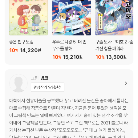
좋은 친구 도감
우주로 냐왕 5 : 더 먼
구슬 도사 고미호 2 : 숨
우주를 향해
겨진 힘을 깨워라
10
14,220
%
원
10
15,210
10
13,500
%
%
원
원
그림
밤코
관심작가 알림신청
대학에서 섬유미술을 공부했다. 낡고 버려진 물건을 좋아해서 틈나는
대로 수집해 작품으로 만들며 지낸다. 지금은 묻어 두었던 생각을 모
아 그림책 만드는 일에 빠져있다. 여기저기 숨어 있는 생각 조각을 찾
아내어 그림책을 만든다. 그동안 쓰고 그린 책으로는 2021 볼로냐 라
가치상 논픽션 부문 수상작 『모모모모모』, 『근데 그 얘기 들었어?』,
『사랑은 123』 등이 있고, 그린 책으로는 『무지개 파라솔』 등이 있다.