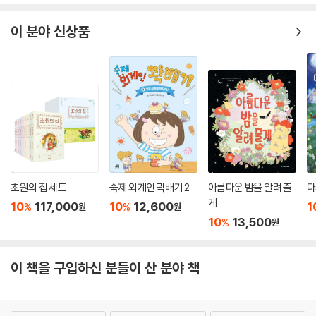
이 분야 신상품
초원의 집 세트
숙제 외계인 곽배기 2
아름다운 밤을 알려 줄
다
게
10
117,000
10
12,600
1
%
%
원
원
10
13,500
%
원
이 책을 구입하신 분들이 산 분야 책