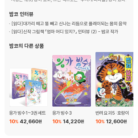
밤코
인터뷰
[읽다]
대가리 떼고 똥 빼고 신나는 리듬으로 플레이되는 몸의 음악
[읽다]
신작 그림책 『엄마 어디 있지?』 인터뷰 (2) - 밤코 작가
밤코
의 다른 상품
응가 빙수 1~3권 세트
응가 빙수 3
반려 요괴 5 : 호랑이
10
42,660
10
14,220
10
12,600
%
%
%
원
원
원