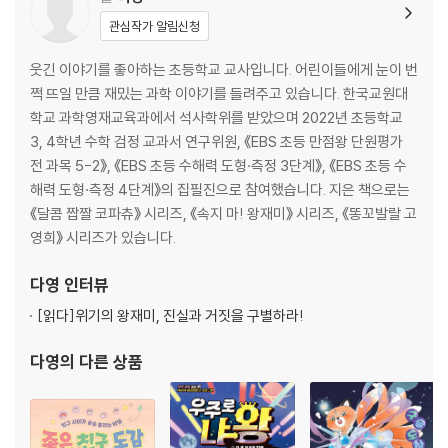
관심작가 알림신청
웃긴 이야기를 좋아하는 초등학교 교사입니다. 어린이들에게 눈이 번
쩍 뜨일 만큼 재밌는 과학 이야기를 들려주고 있습니다. 한국교원대
학교 과학영재교육과에서 석사학위를 받았으며 2022년 초등학교
3, 4학년 수학 검정 교과서 연구위원, 《EBS 초등 만점왕 단원평가
전 과목 5-2》, 《EBS 초등 수해력 도형·측정 3단계》, 《EBS 초등 수
해력 도형·측정 4단계》의 집필진으로 참여했습니다. 지은 책으로는
《달콤 짭짤 코파츄》 시리즈, 《속지 마! 왕재미》 시리즈, 《똥꼬발랄 고
영희》 시리즈가 있습니다.
다영
인터뷰
[읽다]
위기의 왕재미, 진실과 거짓을 구별하라!
다영
의 다른 상품