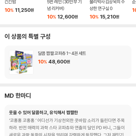
긴긴밤
5번 레인 (30만 부 기
물리박사 김상욱의 수
순
념 리커버)
상한 연구실 0
10
11,250
1
%
원
10
12,600
10
15,210
%
%
원
원
이 상품의 특별 구성
달콤 짭짤 코파츄 1~4권 세트
10
48,600
%
원
MD 한마디
웃을 수 있어 달콤하고, 유익해서 짭짤한
‘코홍홍 코홍홍.’ 어디선가 기상천외한 콧바람 소리가 들린다면 주목
하라. 반전 매력의 과학 스타 코파츄와 연출의 달인 PD 버니, 그들이
새로운 과학 동화의 시작을 알리며 강렬하게 등장했다. 그저 재밌기