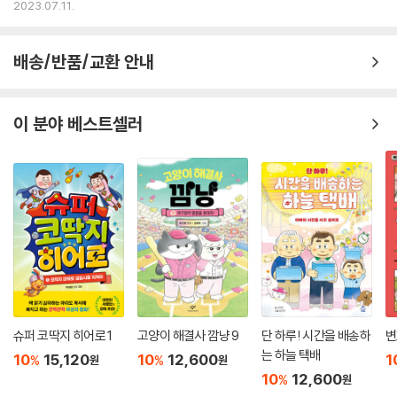
2023.07.11.
배송/반품/교환 안내
이 분야 베스트셀러
슈퍼 코딱지 히어로 1
고양이 해결사 깜냥 9
단 하루! 시간을 배송하
변
는 하늘 택배
10
15,120
10
12,600
1
%
%
원
원
10
12,600
%
원