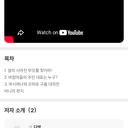
목차
1. 알의 사라진 부모를 찾아라!
2. 바람마을의 주민 대표는 누구?
3. 까시레나와 코파츄 구출 대작전
버니의 편지
저자 소개
2
글
다영