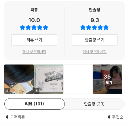
버니의 다채로운 매력에 걷잡을 수 없이 빠져들 것이다.
리뷰
한줄평
“멈추세요! 그러지 않으면 짭짤한 맛을 보게 될 거예요!”
10.0
9.3
번뜩이는 과학 지식으로 바람마을의 별별 사건을 해결해 드립니다
코파츄와 버니는 바람마을의 생태계와 관련한 별별 사건과 맞닥뜨린다. 바
리뷰 쓰기
한줄평 쓰기
람해수욕장에 덩그러니 놓인 알의 부모를 찾아 주기 위해 추리를 펼치고,
엉망이 된 바람마을 주민 대표 선발 대회에서 활약한다. 바람마을을 하루
혜택 및 유의사항
혜택 및 유의사항
아침에 사막으로 만들어 버린 선인장 마법사 ‘까시레나’와 코파츄가 펼치
는 흥미진진한 대결이 펼쳐지기도 한다. 한편 버니는 마을에 홀로 남아 “그
저 영상을 찍는 피디일 뿐”이라며 “혼자서는 아무것도 할 수 없”다고 자책
35
하다가도 바람마을을 구하기 위해 용기를 낸다. 코파츄와 버니는 바람마을
더보기
을 공격한 까시레나의 배후에 ‘마법사 스컹크’가 있다는 것을 알아낸다. 과
연 코파츄와 버니는 마법사 스컹크의 정체를 밝혀낼 수 있을까? 바람마을
3
8
은 앞으로 어떤 위기에 처하게 될까? 찰떡궁합을 자랑하는 코파츄와 버니
리뷰
101
한줄평
33
의 활약은 앞으로도 계속된다.
구매리뷰
추천순
“자고로 멋쟁이는 과학 공부를 게을리하지 않는 법!”
만화보다 재밌고 교과서보다 알찬 과학동화의 탄생