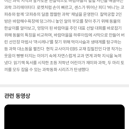
이는 과학 지식과 날카로운 관찰력으로 바람마을의 별별 사건을 해결하는
과학 크리에이터다. 로켓처럼 손이 빠르고, 센스가 뛰어난 피디 ‘버니’는 코
파츄와 함께 ‘코파츄의 달콤 짭짤한 과학’ 채널을 운영한다. 찰떡궁합 2인
방은 바람해수욕장에 덩그러니 놓인 알의 부모를 찾아 주기 위해 동물의
한살이를 알아보고, 엉망이 된 바람마을 주민 대표 선발 대회를 바로잡기
위해 동물의 특징을 비교하며, 바람마을을 하루아침에 사막으로 만들어 버
린 선인장 마법사 ‘까시레나’를 찾기 위해 먹이사슬과 생태계를 탐구하는
등 과학 대소동을 펼친다. 현직 교사이자 EBS 교재 집필진인 다영 작가는
웃음이 빵빵 터지는 이야기 속에 자연스럽게 교과 연계 과학 지식을 녹여
냈다. 읽기책 독서를 시작한 초등 저학년 어린이가 재미와 과학, 두 마리 토
끼를 모두 잡을 수 있는 과학동화 시리즈가 탄생했다.
관련 동영상