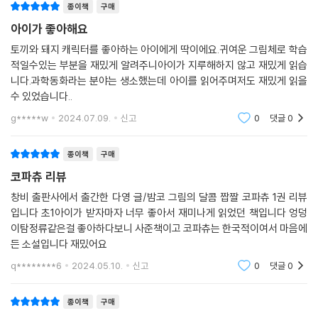
종이책
구매
현직 교사이자 EBS 교재 집필진인 다영 작가는 독서 활동 시간에 읽기책
아이가 좋아해요
에 통 집중하지 못하는 어린이들을 보고 생각에 잠겼다. ‘내가 직접 만화보
토끼와 돼지 캐릭터를 좋아하는 아이에게 딱이에요.귀여운 그림체로 학습
다 더 재밌는 읽기책을 써 보면 어떨까?’ 하는 고민에서 모두가 낄낄대며
적일수있는 부분을 재밌게 알려주니아이가 지루해하지 않고 재밌게 읽습
읽을 수 있는 과학동화 『달콤 짭짤 코파츄』가 탄생했다. 양쪽 콧구멍에 각
니다.과학동화라는 분야는 생소했는데 아이를 읽어주며저도 재밌게 읽을
각 리코더를 꽂고 천상의 콧바람으로 리코더를 부는 코파츄의 모습을 보면
수 있었습니다..
웃음이 터지지 않고는 못 배길 것이다. 2021년 볼로냐 라가치상을 수상한
g*****w
2024.07.09.
신고
0
댓글
0
밤코 작가는 다영 작가의 유머 감각을 익살스러운 그림으로 완벽하게 구현
하고 코파츄와 버니를 살아 숨 쉬는 캐릭터로 탄생시켰다.
종이책
구매
과학영재교육을 공부하고 2022년 수학 검정 교과서 연구위원으로 참여한
코파츄 리뷰
다영 작가는 쉴 새 없이 터지는 유머의 향연 속에 초등교과에서 배우는 과
학 지식을 자연스럽게 녹여 냈다. 1권에는 ‘생태계’를 주제로 ‘동물의 한살
창비 출판사에서 출간한 다영 글/밤코 그림의 달콤 짭짤 코파츄 1권 리뷰
입니다 초1아이가 받자마자 너무 좋아서 재미나게 읽었던 책입니다 엉덩
이’(3학년 1학기), ‘동물의 생활’(3학년 2학기), ‘생물과 환경’(5학년 2학
이탐정류같은걸 좋아하다보니 사준책이고 코파츄는 한국적이여서 마음에
기)과 연계되는 알찬 지식을 담았다. 미로 찾기, 퀴즈 등의 액티비티는 호
든 소설입니다 재밌어요
기심과 집중을 끌어올려 초등 저학년부터 고학년 독자까지 사로잡는다. 유
튜브나 만화를 보듯 몰입하여 책장을 넘기다 보면 어느새 달콤 짭짤한 과
q********6
2024.05.10.
신고
0
댓글
0
학의 맛에 푹 빠진 모습을 발견하게 될 것이다.
종이책
구매