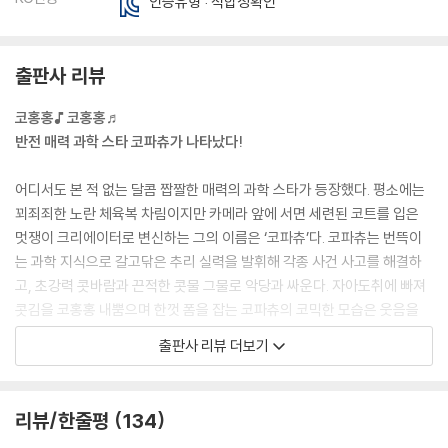
인증유형 : 적합성확인
출판사 리뷰
코홍홍♪ 코홍홍♬
반전 매력 과학 스타 코파츄가 나타났다!
어디서도 본 적 없는 달콤 짭짤한 매력의 과학 스타가 등장했다. 평소에는
꾀죄죄한 노란 체육복 차림이지만 카메라 앞에 서면 세련된 코트를 입은
멋쟁이 크리에이터로 변신하는 그의 이름은 ‘코파츄’다. 코파츄는 번뜩이
는 과학 지식으로 갈고닦은 추리 실력을 발휘해 각종 사건 사고를 해결하
고, 초강력 콧바람과 끈적한 콧물 그물로 악당과 싸운다. 자아도취에 빠져
콧김을 코홍홍 내뿜으며 한껏 폼을 잡는 코파츄의 코믹한 모습은 웃음을
절로 자아낸다. 코파츄와 함께 구독자 100만 채널 ‘코파츄의 달콤 짭짤한
출판사 리뷰 더보기
과학’을 운영하는 피디 ‘버니’는 로켓처럼 손이 빠르고, 센스가 뛰어난 연출
의 달인이다. 언제 어디서든 영상 소재를 찾아 나서는 게 진정한 크리에이
터의 자세! 코파츄와 버니는 구독자를 위해서라면 어디든 달려간다. 독자
리뷰/한줄평
134
들은 새로운 과학동화 시리즈의 시작을 알리며 강렬하게 등장한 코파츄와