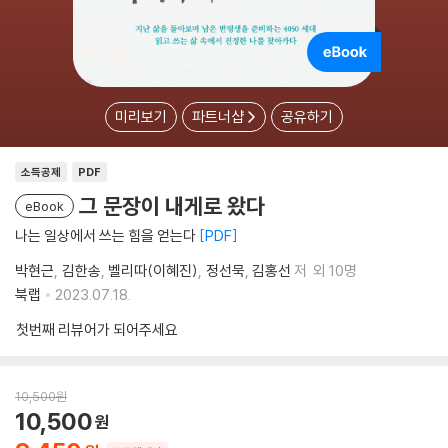
미리보기
파트너샵
공유하기
소득공제
PDF
그 문장이 내게로 왔다
eBook
나는 일상에서 쓰는 힘을 얻는다
PDF
박현근
김한송
벨리따(이혜진)
정선묵
김홍선
저
외 10명
북랩
2023.07.18.
첫번째 리뷰어가 되어주세요
10,500
원
10,500