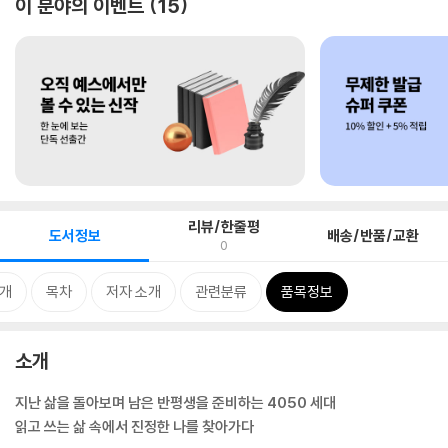
이 분야의 이벤트
15
리뷰/한줄평
도서정보
배송/반품/교환
0
개
목차
저자 소개
관련분류
품목정보
소개
지난 삶을 돌아보며 남은 반평생을 준비하는 4050 세대
읽고 쓰는 삶 속에서 진정한 나를 찾아가다