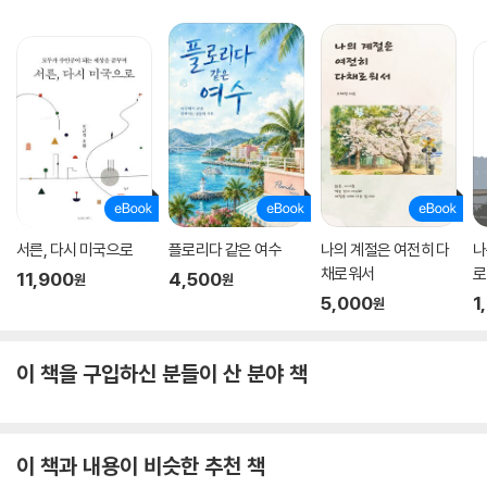
서른, 다시 미국으로
플로리다 같은 여수
나의 계절은 여전히 다
나
채로워서
로
11,900
4,500
원
원
5,000
1
원
이 책을 구입하신 분들이 산 분야 책
이 책과 내용이 비슷한 추천 책