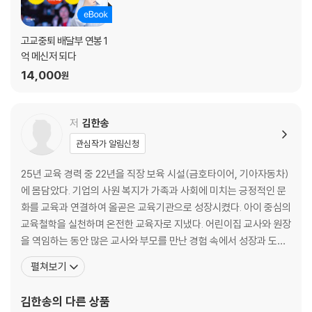
영웅은 내 안에 있다 _ 이선희
넘어진 자리에서 줍는 겸손 _ 이영숙 Grace
오늘이 과거가 되는 순간 _ 이현경
고교중퇴 배달부 연봉 1
행복으로 갚기 _ 이혜진
억 메신저 되다
무엇을 쓸까 고민하지 말고 _ 윤희진
14,000
원
하거나 하지 않거나 _ 정선묵
제3장
저
김한송
내 가슴에 새긴 그의 한마디
관심작가 알림신청
인생, 태도가 전부다 _ 김미예
25년 교육 경력 중 22년을 직장 보육 시설(금호타이어, 기아자동차)
No pain, no gain! 고통 없이 얻어지는 것은 없다 _ 김지안
에 몸담았다. 기업의 사원 복지가 가족과 사회에 미치는 긍정적인 문
인생 날로 먹고 싶다 _ 김혜련
화를 교육과 연결하여 올곧은 교육기관으로 성장시켰다. 아이 중심의
모든 문제에는 항상 해결책이 있다 _ 김홍선
교육철학을 실천하며 온전한 교육자로 지냈다. 어린이집 교사와 원장
나의 삶이 된 네 가지 태도 _ 김한송
을 역임하는 동안 많은 교사와 부모를 만난 경험 속에서 성장과 도전
오늘도 칭찬 한 스푼 _ 김희진
을 멈추지 않았다. 그 결과, 지금은 작가와 강연가의 길을 걸어가며 새
펼쳐보기
고객의 불편 속에 비즈니스의 기회가 있다 _ 박현근
로운 삶을 살아내고 있다. 부모교육에 애정을 가지고 “좋은 부모 역
놓치고 싶지 않은 기회 _ 서영식
할”에 대해 꾸준히 공부하며 집필과 강연으로 부모들을 만나고 있다.
김한송
의 다른 상품
지금의 나를 만들다 _ 석승희
말 한마디의 가치를 무엇보다 소중하게 생각한다