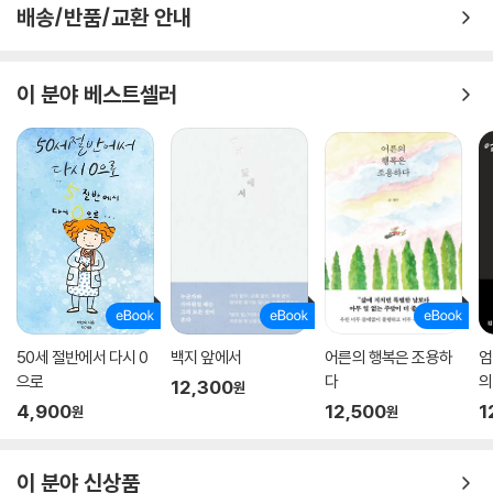
배송/반품/교환 안내
이 분야 베스트셀러
50세 절반에서 다시 0
백지 앞에서
어른의 행복은 조용하
엄
으로
다
의
12,300
원
4,900
12,500
1
원
원
이 분야 신상품