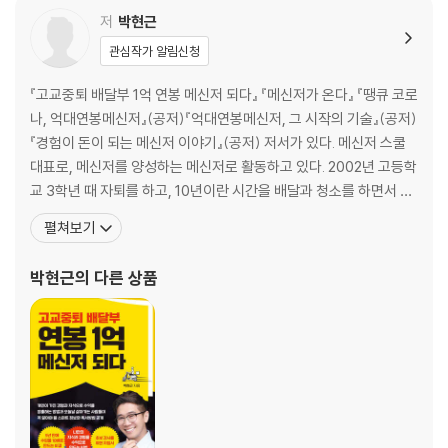
비난하지 않는 삶의 태도 _ 이영숙 Grace
저
박현근
소중한 사람을 보는 건 기적이다 _ 이현경
관심작가 알림신청
묵묵히 하는 세 가지 쓰기 _ 이혜진
내가 만드는 미래, 그 찬란한 날을 위해 _ 윤희진
『고교중퇴 배달부 1억 연봉 메신저 되다』 『메신저가 온다』 『땡큐 코로
모두의 삶을 이롭게 할 지혜를 찾다 _ 정선묵
나, 억대연봉메신저』(공저)『억대연봉메신저, 그 시작의 기술』(공저)
『경험이 돈이 되는 메신저 이야기』(공저) 저서가 있다. 메신저 스쿨
제2장
대표로, 메신저를 양성하는 메신저로 활동하고 있다. 2002년 고등학
명대사는 어떻게 희망이 되는가
교 3학년 때 자퇴를 하고, 10년이란 시간을 배달과 청소를 하면서 꿈
도 목표도 없이 살았다. 29살 때, 배달이 늦게 왔다는 이유로 뺨을 맞
펼쳐보기
다행이다, 기댈 곳이 있어서 _ 김미예
았다. 다른 삶을 살기 위해 미친 듯이 책을 읽고, 배움에 투자한 결과
인생이라는 책에 정답은 없다 _ 김지안
전국을 다니는 강사가 되었다. 5년 만에 수입은 10배가 늘었고, 지금
박현근
의 다른 상품
당신, 많이 노력했어 _ 김혜련
은 자신의 지식과 경험으
하루가 온전히 내 것이라는 것 _ 김홍선
선물처럼 내게 온 메시지 _ 김한송
평범한 하루가 특별해지는 마법 _ 김희진
10초만 버텨라 _ 박현근
새로운 시작을 위한 준비 _ 서영식
신기하게 이어지다 _ 석승희