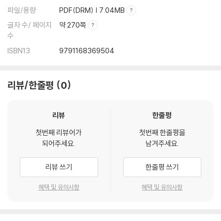
파일/용량
PDF(DRM) | 7.04MB
글자 수/ 페이지
약 270쪽
수
ISBN13
9791168369504
리뷰/한줄평
0
리뷰
한줄평
첫번째 리뷰어가
첫번째 한줄평을
되어주세요.
남겨주세요.
리뷰 쓰기
한줄평 쓰기
혜택 및 유의사항
혜택 및 유의사항