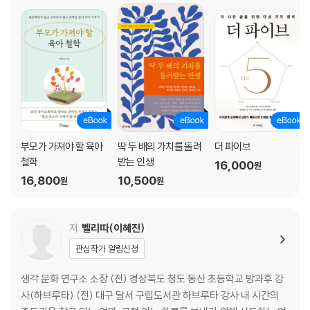
열정이 여정이 되다 _ 이선희
글 쓰는 삶을 응원합니다 _ 이영숙 Grace
쓰는 사람으로 살다 _ 이현경
나는 나를 믿는다 _ 이혜진
말은 날아가 버려도 글은 가슴에 남아 _ 윤희진
나의 언어, 누군가에 희망과 기쁨이 되기를 _ 정선묵
마치는 글
부모가 가져야 할 육아
딱 두 배의 가치를 돌려
더 파이브
철학
받는 인생
16,000
원
16,800
10,500
원
원
저
벨리따(이혜진)
관심작가 알림신청
생각 문화 연구소 소장 (전) 경상북도 청도 동산 초등학교 방과후 강
사(하브루타) (전) 대구 달서 구립도서관 하브루타 강사 내 시간의