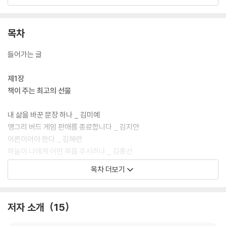
글쓰기의 힘은 이토록 위대하다. 거창한 주제가 아니어도 좋다. 일상에서
발견하는 사소한 것들이 모두 글감으로 피어난다. 쓰다 보면 스스로의 마
음이 보이고 세상이 보인다. 그렇게 찾아낸 ‘진정한 나’로서 꿋꿋이 살아가
목차
는 모든 삶은 아름다울 것이다.
들어가는 글
제1장
책이 주는 최고의 선물
내 삶을 바꾼 문장 하나 _ 김미예
앵그리 버드 게임 판매를 종료합니다 _ 김지안
어른이어야 한다 _ 김혜련
하늘이 나에게 어떤 복을 주시려나 _ 김홍선
나의 인생, 나의 문장 _ 김한송
목차 더보기
새로운 일을 시작하려는 나에게 _ 김희진
생생하게 꿈꾸면 이루어진다 _ 박현근
열정은 미래를 잡을 수 있는 희망 _ 서영식
저자 소개
15
책에서 찾은 인생 단어 _ 석승희
매일 아침 써 봤니? _ 이선희