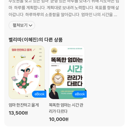
주도권을 찾고 있는 엄마. 균형 있는 하루를 보내기 위해 시도하는 엄
마. 하루를 계획합니다. 계획대로 보내려 노력합니다. 목표를 향해 살
아갑니다. 하루하루의 소중함을 알아갑니다. 엄마인 나의 시간을 잘
보낼 방법을 고민합니다. 어제보다 좀 더 나은 내가 되기 위해 노력합
펼쳐보기
니다. 저서로는 『나는 나를 사랑해서 책을 쓰기로 했다』(공저), 전자
책『복습으로 백점 맞기』, 『불렛저널 기초부터 활용까지
벨리따(이혜진)
의 다른 상품
엄마 한잔하고 올게
똑똑한 엄마는 시간 관
리가 다르다
13,500
원
10,000
원