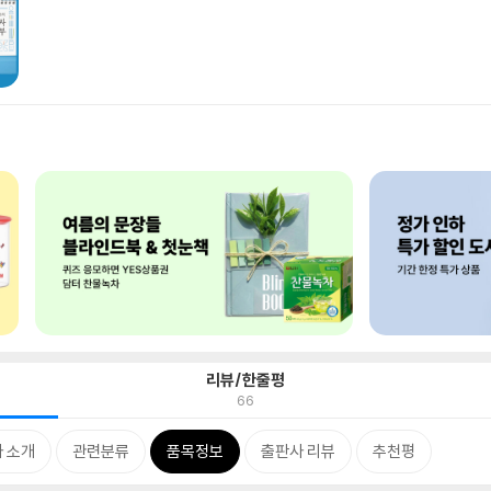
리뷰/한줄평
66
 소개
관련분류
품목정보
출판사 리뷰
추천평