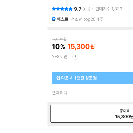
9.7
판매지수
1,839
66
베스트
청소년 top20 4주
17,000
원
10
15,300
YES포인트
앱 다운 시 1천원 상품권
결제혜택
종이책
15,300