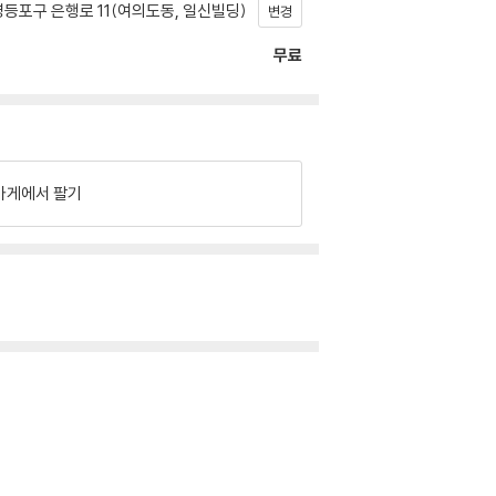
등포구 은행로 11(여의도동, 일신빌딩)
변경
무료
가게에서 팔기