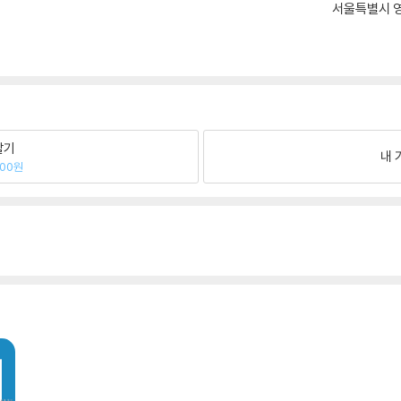
서울특별시 영
팔기
내 
100원