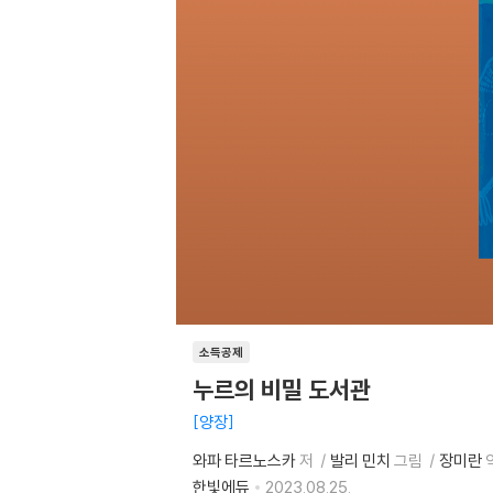
소득공제
누르의 비밀 도서관
양장
와파 타르노스카
저
발리 민치
그림
장미란
한빛에듀
2023.08.25.