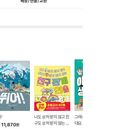
배송/반품/교환
!
나도 상처 받지 않고 친
그래서 이런 말이 생겼
대충 봐
구도 상처 받지 않는 친
대요 : 우리말
어린이 
11,870
원