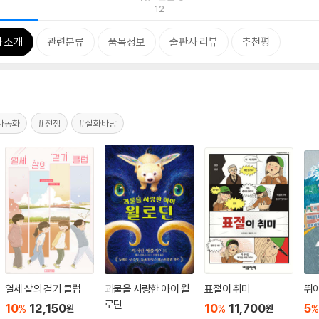
12
 소개
관련분류
품목정보
출판사 리뷰
추천평
사동화
#전쟁
#실화바탕
열세 살의 걷기 클럽
괴물을 사랑한 아이 윌
표절이 취미
뛰어
로딘
10
12,150
10
11,700
5
%
%
%
원
원