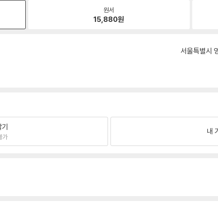
원서
15,880
원
서울특별시 영
팔기
내 
불가