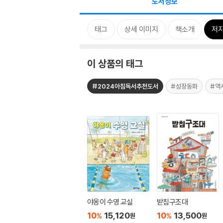
도서정보
태그
상세 이미지
책소개
저자
이 상품의 태그
#2024아침독서추천도서
#성장동화
#역
야옹이 수영 교실
받침구조대
10
15,120
10
13,500
%
%
원
원