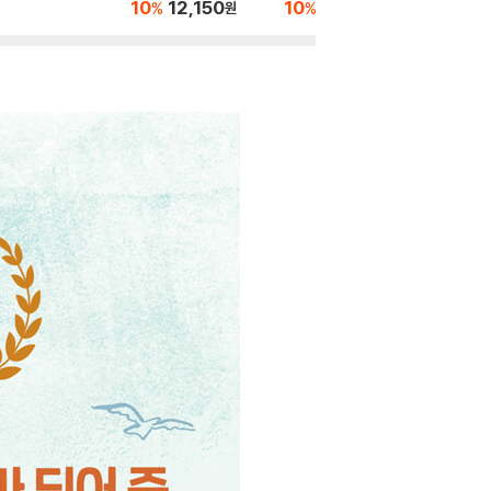
구 관계 연습
10
12,150
10
11,700
10
1
%
%
%
원
원