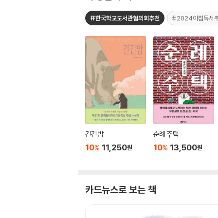
#한국학교도서관협의회추천
#2024아침독서
긴긴밤
순례 주택
10
11,250
10
13,500
%
%
원
원
카드뉴스로 보는 책