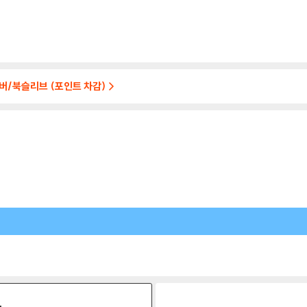
커버/북슬리브 (포인트 차감)