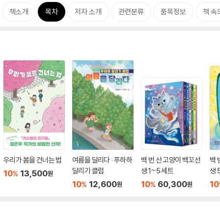
책소개
목차
저자 소개
관련분류
품목정보
책 속
우리가 봄을 건너는 법
여름을 달리다 : 푸하하
백 번 산 고양이 백꼬선
백 
달리기 클럽
생 1~5 세트
생 
10
13,500
%
원
10
12,600
10
60,300
10
%
%
원
원