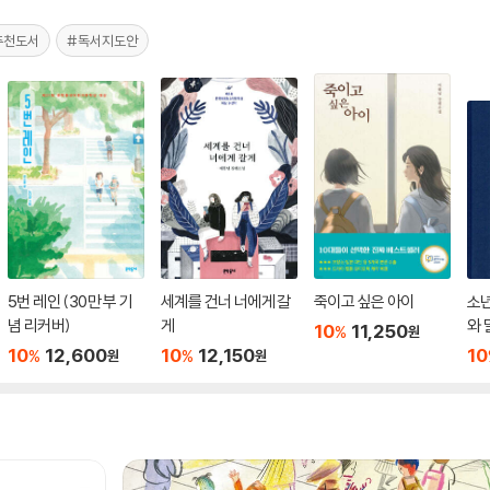
추천도서
#독서지도안
5번 레인 (30만 부 기
세계를 건너 너에게 갈
죽이고 싶은 아이
소
념 리커버)
게
와 
10
11,250
%
원
10
12,600
10
12,150
10
%
%
원
원