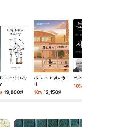
년과 두더지와 여우
체리새우 : 비밀글입니
불안 세대
이처럼 
말
다
10
22,320
10
1
%
%
원
19,800
10
12,150
%
%
원
원