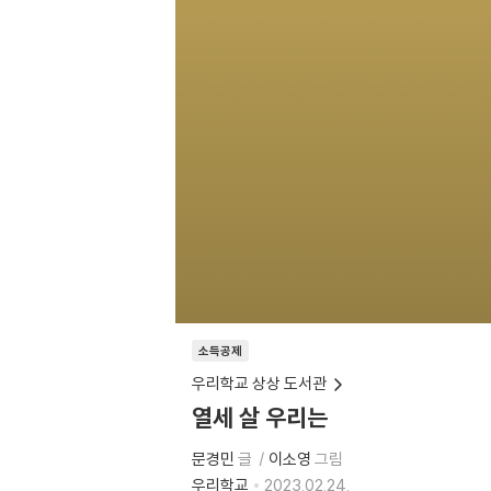
소득공제
우리학교 상상 도서관
열세 살 우리는
문경민
글
이소영
그림
우리학교
2023.02.24.