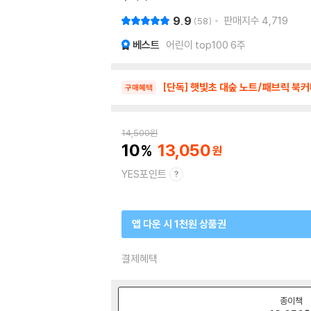
9.9
판매지수
4,719
58
베스트
어린이 top100 6주
[단독] 햇빛초 대숲 노트/패브릭 북
구매혜택
14,500
원
10
13,050
YES포인트
앱 다운 시 1천원 상품권
결제혜택
종이책