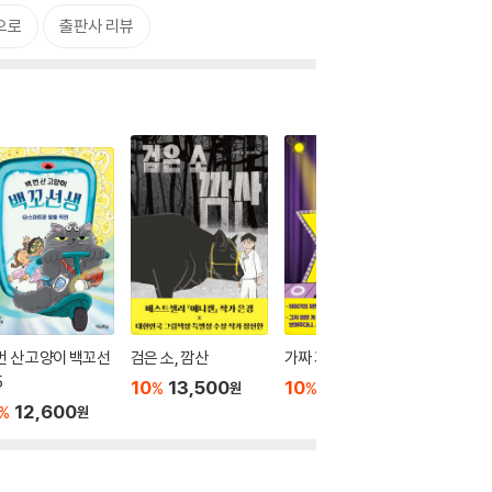
으로
출판사 리뷰
번 산 고양이 백꼬선
검은 소, 깜산
가짜 가족
어디에도
5
10
13,500
10
13,500
10
1
%
%
%
원
원
12,600
%
원