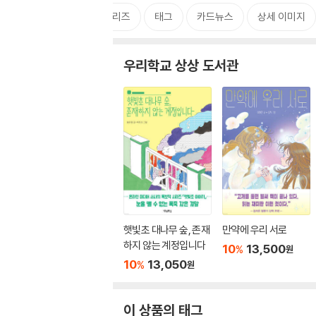
시리즈
태그
카드뉴스
상세 이미지
우리학교 상상 도서관
햇빛초 대나무 숲, 존재
만약에 우리 서로
하지 않는 계정입니다
10
13,500
%
원
10
13,050
%
원
이 상품의 태그