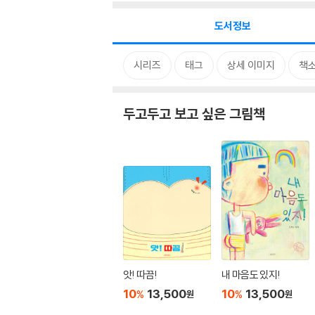
도서정보
시리즈
태그
상세 이미지
책
두고두고 보고 싶은 그림책
앗! 따끔!
내 마음도 있지!
10
13,500
10
13,500
%
%
원
원