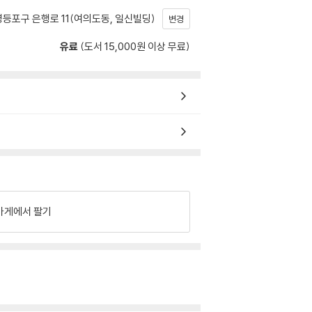
등포구 은행로 11(여의도동, 일신빌딩)
변경
유료
(도서 15,000원 이상 무료)
가게에서 팔기