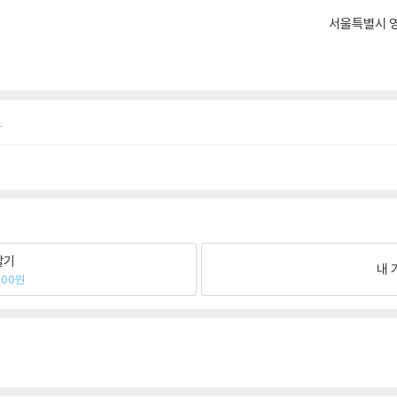
서울특별시 영
.
팔기
내 
800원