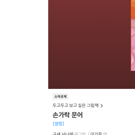
소득공제
두고두고 보고 싶은 그림책
손가락 문어
양장
구세 사나에
글그림
이기웅
역