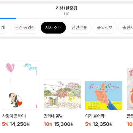
리뷰/한줄평
118
소개
관련 동영상
저자 소개
관련분류
품목정보
출판사
사랑이 문제야!
만희네 꽃밭
여기 붙어라!
꿀
5
14,250
10
15,300
5
12,350
10
%
%
%
원
원
원