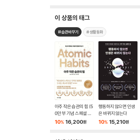
이 상품의 태그
#습관바꾸기
#생활동화
아주 작은 습관의 힘 (5
행동하지 않으면 인생
0만 부 기념 스페셜 에
은 바뀌지 않는다
디션)
10
16,200
10
15,210
%
%
원
원