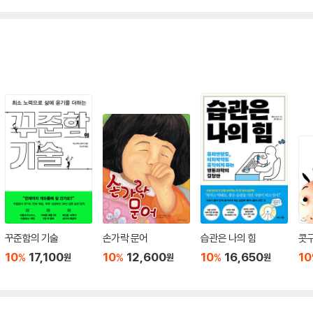
꾸준함의 기술
손가락 문어
습관은 나의 힘
콧
10
17,100
10
12,600
10
16,650
10
%
%
%
원
원
원