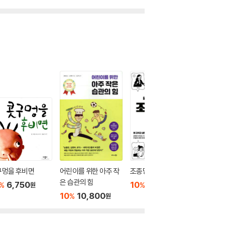
구멍을 후비면
어린이를 위한 아주 작
조종당하는 인간
해빗 HA
은 습관의 힘
6,750
10
16,650
10
1
%
%
%
원
원
10
10,800
%
원