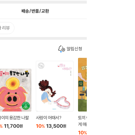
배송/반품/교환
 리뷰
알림신청
꿀이의 용감한 나팔
사랑이 어때서?
토끼 아저씨네 엄청나
엄마 미
게 매운 카레
11,700
10
13,500
10
1
%
%
%
원
원
10
12,600
%
원