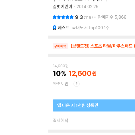
길벗어린이
2014.02.25.
9.3
판매지수
5,868
118
베스트
국내도서 top100 1주
[브랜드전] 스포츠 타월/마우스패드 
구매혜택
14,000
원
10
12,600
YES포인트
앱 다운 시 1천원 상품권
결제혜택