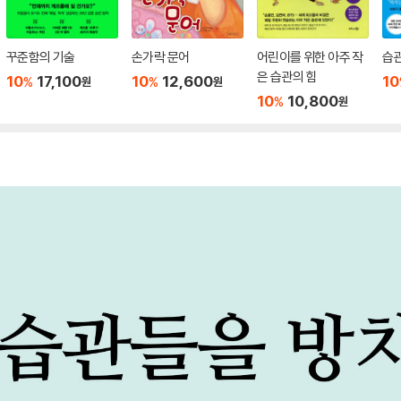
꾸준함의 기술
손가락 문어
어린이를 위한 아주 작
습관
은 습관의 힘
10
17,100
10
12,600
10
%
%
원
원
10
10,800
%
원