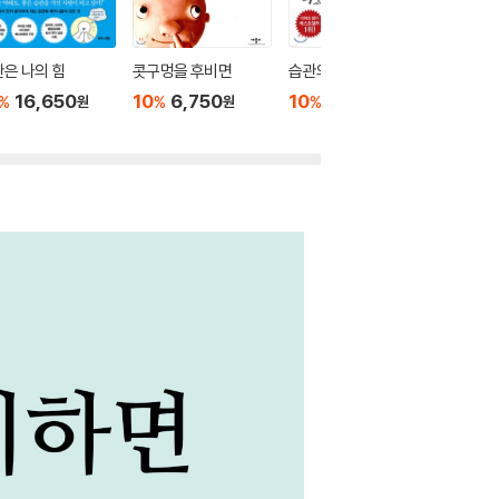
은 나의 힘
콧구멍을 후비면
습관의 재발견
해빗 HA
16,650
10
6,750
10
11,700
10
1
%
%
%
%
원
원
원