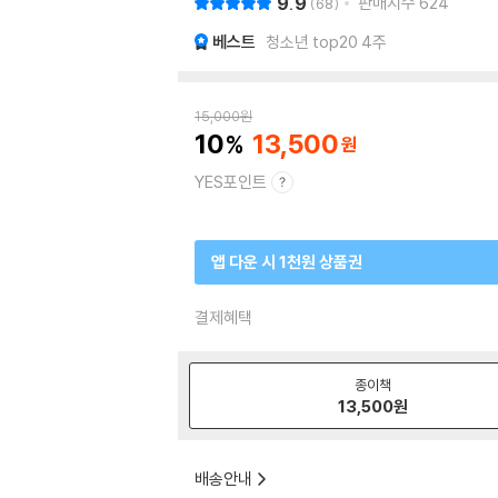
9.9
판매지수
624
68
베스트
청소년 top20 4주
15,000
원
10
13,500
YES포인트
앱 다운 시 1천원 상품권
결제혜택
종이책
13,500
원
배송안내