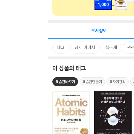
도서정보
태그
상세 이미지
책소개
관련
이 상품의 태그
#습관바꾸기
#습관만들기
#자기관리