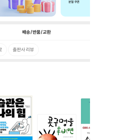
배송/반품/교환
로
출판사 리뷰