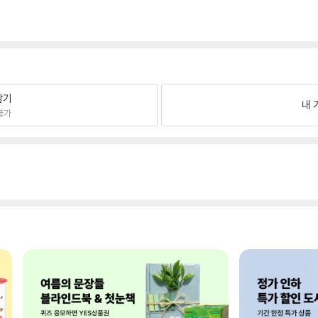
팔기
내 
불가