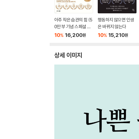
아주 작은 습관의 힘 (5
행동하지 않으면 인생
0만 부 기념 스페셜 에
은 바뀌지 않는다
디션)
10
16,200
10
15,210
%
%
원
원
상세 이미지