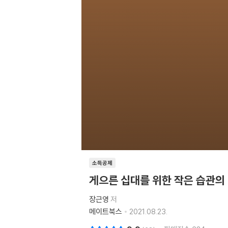
소득공제
게으른 십대를 위한 작은 습관의
장근영
저
메이트북스
2021.08.23.