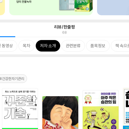
리뷰/한줄평
68
 동영상
목차
저자 소개
관련분류
품목정보
책 속으
#건강한자기관리