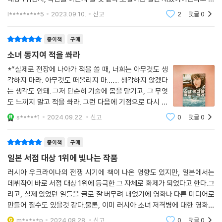
장 큰 폭력에 놓이는 것은 여성이라는 것을. 그리고 세라피마는 원수를 갚
각한다. 그 목적이 교육이건 정치건 뭐던간에 일단 독자로 하여금 집중을
l*********5
2023.09.10.
신고
2
댓글
0
이끌어내야 한다고
는 것을 넘어 자신이 싸우는 진정한 동기를 발견한다. 그것은, 여성을 지키
기 위해서다.
종이책
구매
소녀 동지여 적을 쏴라
스펙터클한 전쟁소설인 『소녀 동지여 적을 쏴라』가 일본에서 젊은 여성들
의 지지를 특히 받은 이유는, 이렇듯 단순히 여성 저격병을 주인공으로 삼
*“실제로 전장에 나아가 적을 쏠 때, 너희는 아무것도 생
각하지 마라. 아무것도 떠올리지 마.…... 생각하지 않겠다
은 데서 그치지 않고 소설 자체를 어엿한 여성서사로 만들어낸 데 있다. 저
는 생각도 안돼. 그저 단순히 기술에 몸을 맡기고, 그 무엇
자는 매우 의식적으로 여성 저격병 간의 연대를 전면에 그려냈는데, 그로
도 느끼지 말고 적을 쏴라. 그런 다음에 기점으로 다시 돌
인해 소설의 주제와 결말이 명확해졌다고 고백한다. 또한 만화나 게임 등
아와라. 침략자를 무찌르고 파시스트를 제거하기 위해 싸
에서 흔히 병기(兵器)를 든 여성의 이미지가 오용되는 방식을 비판하고
s*****1
2024.09.22.
신고
0
댓글
0
운다는 그 의식으로.”*지키고 싶다. 샤를로타만이 아니
“젊은 여성이 총을 들고 싸우는 것이 페티시즘의 대상이 되어서는 결코 안
다. 같은 소대가 될 학생들. 이 공간,
된다”라 말하며, 그러한 자극적 대중문화와 이 소설이 궤를 달리함을 분명
종이책
구매
히 밝히고 있다.
일본 서점 대상 1위에 빛나는 작품
러시아 우크라이나의 전쟁 시기에 책이 나온 영향도 있지만, 일본에서는
여성 저격병의 이야기를 그려야 했던 이유
데뷔작이 바로 서점 대상 1위에 등극한 그 자체로 화제가 되었다고 한다.그
리고, 실제 있었던 일들을 글로 잘 버무려 내었기에 영화나 다른 미디어로
제2차 세계대전, 병력의 고갈에 직면해 있던 것은 독일도 마찬가지였지만
만들어 질수도 있을것 같다.물론, 이미 러시아 소녀 저격병에 대한 영화도
그들은 여성을 보조 인력으로 활용했다. 미군에서 여성은 남성 병사의 치
몇편 있다.그 만큼 실화가 가진 힘이 있는 이야기다.
m*****p
2024.08.28.
신고
0
댓글
0