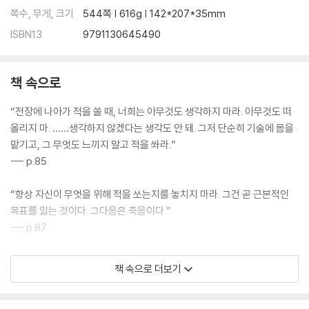
쪽수, 무게, 크기
544쪽 | 616g | 142*207*35mm
ISBN13
9791130645490
책 속으로
“전장에 나아가 적을 쏠 때, 너희는 아무것도 생각하지 마라. 아무것도 떠
올리지 마. ……생각하지 않겠다는 생각도 안 돼. 그저 단순히 기술에 몸을
맡기고, 그 무엇도 느끼지 말고 적을 쏴라.”
--- p.85
“항상 자신이 무엇을 위해 적을 쏘는지를 놓치지 마라. 그건 곧 근본적인
목표를 잃는 것이다. 그다음은 죽음이다.”
--- p.87
"죽음을 택하려고 하지 마라, 이리나. 그건 자네 인생에 대한 배신이야.”
책 속으로 더보기
“죽기 위해 전장에 갈 생각은 없습니다, 동지.”
다짐을 받으려는 질문에 이리나는 노라의 눈초리를 피하려는 것처럼 창밖