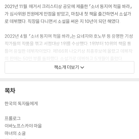
2021년 11월. 애거서 크리스티상 공모에 제출한 『소녀 동지여 적을 쏴라』
가 심사위원 전원에게 만점을 받았고, 마침내 첫 책을 출간하면서 소설가
로 데뷔했다. 직장을 다니면서 소설을 써온 지 10년이 되던 해였다.
2022년 4월. 『소녀 동지여 적을 쏴라』는 요네자와 호노부 등 유명한 기성
작가들의 작품을 꺾고 서점대상 1위를 수상했다. 1위부터 10위의 책을 통
틀어 유일한 데뷔작이었다. 제166회 나오키상 최종후보에 올랐고 데뷔작
의 판매는 50만 부를 돌파했다. 소설가로 데뷔하고 5개월이 흘렀다.
책소개 더보기
여러분은 지금 향후 일본문학 코너에서 자신의 이름으로 된 서가를 갖게
될 새로운 작가의 탄생을 지켜보고 있습니다.
목차
한국의 독자들에게
프롤로그
이바노프스카야 마을
마녀의 소굴