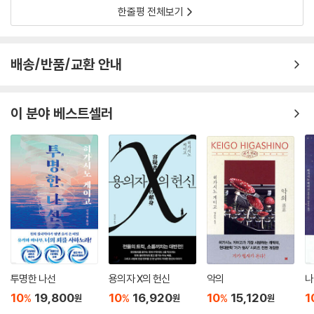
한줄평 전체보기
배송/반품/교환 안내
이 분야 베스트셀러
투명한 나선
용의자 X의 헌신
악의
나
10
19,800
10
16,920
10
15,120
1
%
%
%
원
원
원