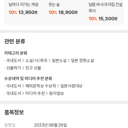
날마다 이기는 게임
웃는 숲
달콤 바삭 과자집 건설
회사
10
13,950
10
18,900
%
%
원
원
10
15,300
%
원
관련 분류
카테고리 분류
국내도서
소설/시/희곡
일본소설
일본 장편소설
선물하기
친구 선물
수상내역 및 미디어 추천 분류
국내도서
해외문학상 수상작
일본서점대상
국내도서
미디어 추천
동아일보
품목정보
발행일
2023년 08월 29일