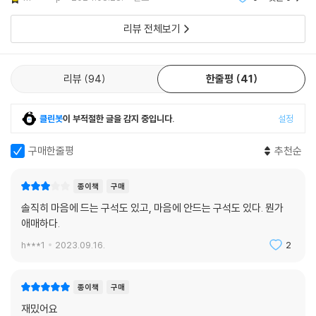
어리더 역할을 수행할 뿐이었다. 그런데 왜 소련만은 제2차 세계대전에서
그 수많은 여성을 전선에 병사로서 동원하였을까? 『소녀 동지여 적을 쏴
리뷰 전체보기
라』는 저자가 대학 시절에 품은 이 오래된 의문에서 비롯되었다.
역사적으로 매우 드문 사례로서 분명히 존재했으나, ‘남자들은 전장에서
리뷰
94
한줄평
41
용감하게 싸웠고 여자들은 집에서 남자의 귀환을 기다렸다’라는 전후에 만
들어진 환상 속에서 참전 여성들은 불편한 존재로 지워져버렸다. 차별 속
클린봇
이 부적절한 글을 감지 중입니다.
설정
에서 남자들과 똑같이 싸웠고, 전후에는 똑같이 전쟁 경험으로 인한 정신
적 후유증 등에 시달렸음에도 불구하고 그 정체성을 잃어버린 것이다. 저
구매한줄평
추천순
자는 알렉시예비치의 논픽션 『전쟁은 여자의 얼굴을 하지 않았다』에 이어
서, 전쟁 중에는 억압받고 전후에는 소외된 존재를 픽션으로 그리고자 했
종이책
구매
다. 이야기되지 않은 사람들을 이야기하는 것. 바로 그 의지가 이제껏 존재
하지 않았던 전쟁소설을 탄생시켰다.
솔직히 마음에 드는 구석도 있고, 마음에 안드는 구석도 있다. 뭔가
애매하다.
저격병이라는 병과의 특수성에 주목한 것도 새로운 부분이다. 기술의 발달
h***1
2023.09.16.
2
로 현대의 전쟁에서 병사는 사람을 죽이는 과정을 좀더 간접적으로 수행하
게 되었다. 그러나 저격수는 그렇지 않다. 반드시 눈으로 상대를 보고 확인
종이책
구매
하고 조준 사격하여 죽이고 돌아와야 한다. 또한 일반 보병처럼 집단성이
보장하는 익명성에 기대는 것도 불가능하다. 저자는 그런 점에서 저격병이
재밌어요