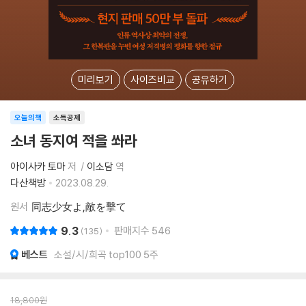
미리보기
사이즈비교
공유하기
오늘의책
소득공제
소녀 동지여 적을 쏴라
아이사카 토마
저
이소담
역
다산책방
2023.08.29.
원서
同志少女よ,敵を擊て
9.3
판매지수
546
135
베스트
소설/시/희곡 top100 5주
18,800
원