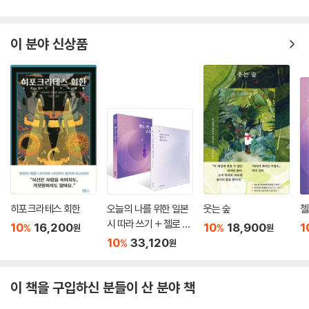
이 분야 신상품
히포크라테스 회한
오늘의 나를 위한 일본
웃는 숲
첼
시 따라 쓰기 + 첼로 켜
10
16,200
10
18,900
1
%
%
원
원
는 고슈 세트
10
33,120
%
원
이 책을 구입하신 분들이 산 분야 책