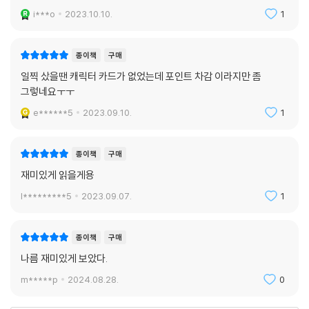
‘죽이는 것’이라는 전쟁의 본질에 가장 직결된 병과라고 지적하며, 이런 배
i***o
2023.10.10.
1
경에서 여성 저격병을 전쟁소설의 주인공으로 삼았다고 한다.
종이책
구매
『소녀 동지여 적을 쏴라』는 2021년 11월에 일본에서 출간되었고 2022년
2월 말에 러시아-우크라이나 전쟁이 발발하면서 출간 직후보다 큰 주목을
일찍 샀을땐 캐릭터 카드가 없었는데 포인트 차감 이라지만 좀
받았다. 이후 아이사카 토마는 이 작품이 반전소설임을 분명히 밝히고 “최
그렇네요ㅜㅜ
악의 방식으로 동시대성을 얻게 되었다”라면서 큰 유감을 표했다. 저자는
e******5
2023.09.10.
1
서점대상 수상 이후 진행한 NHK 인터뷰에서, 전쟁으로 희생되는 한 사람
한 사람의 삶에 대해 생각해야 한다고 말했다. 철저하게 한 사람 개개인의
종이책
구매
인간에 투영해 전쟁이라는 극한의 상태를 표현한 이 소설을 읽는 일은, 80
년 전의 전쟁과 지금 한국으로부터 수천 킬로미터 떨어진 곳에서 벌어지는
재미있게 읽을게용
전쟁이 우리와 절대 무관하지 않음을 실감할 수 있는 훌륭한 수단이 될 것
l*********5
2023.09.07.
1
이다.
종이책
구매
나름 재미있게 보았다.
m*****p
2024.08.28.
0