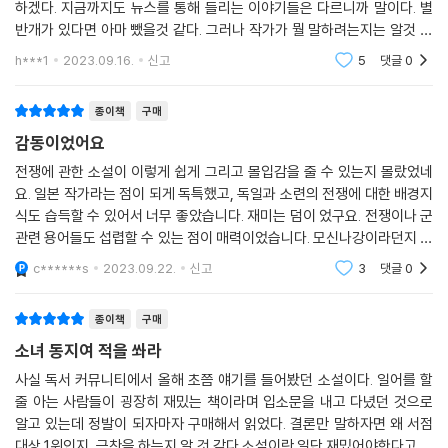
하겠다. 지금까지도 뉴스를 통해 들리는 이야기들은 다르니까 말이다. 별
것인가?” 이리나가 제시하는 이분법을 받아들인 세라피마는 그의 제자가
반개가 있다면 아마 뺐을것 같다. 그러나 작가가 뭘 말하려는지는 알것 같
되어 저격병이 되기로 결의한다. 어머니를 쏜 독일 저격병을 처치하기 위
다. 연필 대신 총을 잡은 소녀 저격병들을 내세워 전쟁의 참상을 그려내고
해, 그리고 어머니의 시신을 모욕한 원수 이리나를 죽이기 위해.
h***1
2023.09.16.
신고
5
댓글
0
있다. 지금도 빈번
이리나가 교관으로 있는 여성 저격병 훈련학교에서 세라피마는 자신과 같
종이책
구매
은 처지의 소녀들과 만난다. 모두들 독일군에게 가족과 사랑하는 사람을
감동이었어요
잃었고, 그때 이리나가 제시한 싸움과 죽음의 선택지 사이에서 싸우는 쪽
전쟁에 관한 소설이 이렇게 쉽게 그리고 몰입감을 줄 수 있는지 몰랐었네
을 선택한 자들이다. 뜨거운 전우애를 나누며 훈련을 마친 세라피마는 어
요. 일본 작가라는 점이 되게 독특했고, 독일과 소련의 전쟁에 대한 배경지
엿한 저격병으로 거듭나고 동료들과 저격소대를 이룬다. 그리고 임무를 받
식도 습득할 수 있어서 너무 좋았습니다. 재미는 덤이 었구요. 전쟁이나 군
은 저격소대는 시가전에 투입될 목적으로 한 도시로 향하는데, 도착한 곳
관련 용어들도 섭렵할 수 있는 점이 매력이었습니다. 모신나강이라던지 박
의 이름은 바로 ‘스탈린그라드’. 소련 병사의 평균 생존시간이 24시간에, 7
격포가 왜 저격병에게 치명적일 수 있는지 검색을 통해 덧배우며 좋은 감
c******s
2023.09.22.
신고
3
댓글
0
초마다 한 명의 독일 병사가 죽어나간다는 격전지였다.
상이 되었습니
종이책
구매
자칫 일본인 작가가 쓴 전쟁 관련 콘텐츠는 군국주의의 잔재로 치부되기
쉬우나, 저자는 소설의 모티브가 된 『전쟁은 여자의 얼굴을 하지 않았다』
소녀 동지여 적을 쏴라
의 주제의식 역시 이 책에 끌어왔다. 주인공은 붉은 군대의 일원으로서 10
사실 독서 커뮤니티에서 올해 초쯤 얘기를 들어봤던 소설이다. 일어를 할
0명에 달하는 적병을 해치우는 전과를 세우지만, 전쟁의 끔찍함과 여성을
줄 아는 사람들이 굉장히 재밌는 책이라며 입소문을 내고 다녔던 것으로
향해 가해지는 폭력을 마주하면서 서서히 깨닫게 된다. 이 전쟁이란 결국
알고 있는데 정발이 되자마자 구매해서 읽었다. 결론만 말하자면 왜 서점
독재국가끼리 벌이는 괴상한 살육일 뿐이란 것을, 그리고 전쟁 아래서 가
대상 1위인지, 극찬을 하는지 알 것 같다.소설이란 일단 재밌어야한다고 생