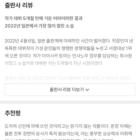
으로 시선을 옮겼다. 샤를로타와 세라피마가 숨을 헐떡이며 달리고 있었
출판사 리뷰
다.
“제게는 더 어울리는 죽음이 있으니까요.”
작가 데뷔 5개월 만에 거둔 어마어마한 결과
--- pp.115~116
2022년 일본에서 가장 많이 팔린 소설
“저는 여성을 지키기 위해 싸웁니다.”
2022년 4월 6일, 일본 출판계에 이례적인 사건이 벌어졌다. 직장인이 낸
이것이 세라피마가 찾은 가장 정확한 대답이었다.
독특한 데뷔작이 기성 문인들의 쟁쟁한 경쟁작들을 누르고 서점대상 1위
--- p.144
에 오른 것이다. 작가 아이사카 토마는 인사노무 업무를 담당하는 회사원
이었고 소설가로 데뷔한 지는 5개월이 지난 시점이었다.
“아야는 죽었다. 아야의 기록은 앞으로 늘지 않지. 따라서 뛰어난 저격수로
기억될 수도 없고 고향에 돌아갈 수도 없다. 아야는 앞으로 만나야 했을 인
증후는 이미 도사리고 있었다. 『소녀 동지여 적을 쏴라』는 애거서 크리스
간과 만나지 못하고 아이를 낳아 키우지도 못하고 손주가 태어날 일도 없
티상 최초로 심사위원 전원에게 최고점을 받아 대상을 수상하며 출간된 작
출판사 리뷰 더보기
다. 아무것도 없다. 그게 죽음이야. 너희는 아야를 애도하고 아야의 몫만큼
품이었고, 도쿄 최대의 서점인 기노쿠니야에서 점원들이 그해 출간된 책
싸워라.”
중 최고의 추천작을 직접 꼽는 ‘키노베스! 2022’에서도 1위에 오른 바 있었
--- pp.200~201
다. 나오키상 최종후보에도 올라 있었으며, 이미 베스트셀러 목록에도 한
추천평
자리를 차지하고 있었다.
‘잊지 마라. 너희가 울 수 있는 건 오늘뿐이다.’
도저히 신인에 의해 쓰인 것이라고는 믿기지 않는 작품이다. 문장 자체는
천왕성 작전이 끝나고 아야의 죽음 앞에서 울고 있던 자신과 샤를로타에게
그럼에도 이 유별난 제목에 500쪽이 넘는 두꺼운 데뷔작이 서점대상 1위
물론 전투 장면의 묘사가 특히 돋보이는데, 이는 풍부한 상상력과 어휘력
이리나가 한 말이었다. 첫 전투였으니까. 다음부터는 눈물 따위의 나약한
를 거둔 충격은 대단했고, 또한 소설의 배경이 된 땅에서 러시아-우크라이