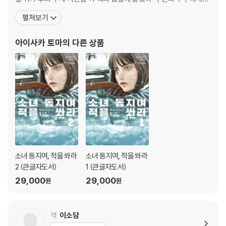
말하지 않고 묵묵히 소설을 써왔다 보니 데뷔작이 출간된 후 책이 베
펼쳐보기
스트셀러가 되고 각종 매체에 사진이 게재된 다음에야 서서히 사내에
서 화제가 되었다. 동료들에게 소설가가 됐음을 스스로 밝힌 것은 나
아이사카 토마
의 다른 상품
오키상 후보에 오른 뒤였다. 『소녀 동지여
소녀 동지여, 적을 쏴라
소녀 동지여, 적을 쏴라
2 (큰글자도서)
1 (큰글자도서)
29,000
29,000
원
원
역
이소담