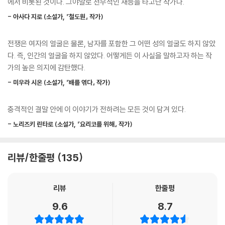
에서 비롯된 것이다. 그야말로 천부적인 재능을 타고난 작가다.
모습은 용서하지 않겠다. 대충 그런 의미일 것이라고 생각하고 아무런 의
나 전쟁이 발발한 지 얼마 되지 않은 때였기 때문에 더욱 큰 이슈를 가져왔
심도 품지 않았다. 그러나 실상은 달랐다. 오늘을 마지막으로 다신 울지 못
- 아사다 지로 (소설가, 『철도원』 작가)
다. 그후 이 책은 일본에서 50만 부가 넘는 판매를 거두어, 그 절반가량이
하게 된다, 라는 의미였다.
팔린 2위 히가시노 게이고의 신작과 약 두 배의 월등한 차이를 벌리며 ‘20
--- p.345
전쟁은 여자의 얼굴은 물론, 남자를 포함한 그 어떤 성의 얼굴도 하지 않았
22년 일본에서 가장 많이 팔린 소설’이 되었고, 일본 기시다 후미오 총리가
다. 즉, 인간의 얼굴을 하지 않았다. 어떻게든 이 사실을 말하고자 하는 작
오프라인 서점에서 직접 구매해 여름휴가에 가져간 유일한 소설로도 이름
샤를로타는 숨을 한 번 내쉬고, 화살을 쏘는 듯한 어조로 물었다.
가의 높은 의지에 감탄했다.
을 올렸다.
“전쟁이 끝난 뒤에, 저격수는 어떻게 살아가야 하는 존재입니까?”
- 미우라 시온 (소설가, 『배를 엮다』 작가)
강당 안이 바짝 긴장했다. 이질적인 질문. 저격병들이 떠안은 공통의 무언
『소녀 동지여 적을 쏴라』는 이렇듯 지금 일본 문학계에서 가장 뜨거운 신
가를 자극하는 질문이었다.
인 아이사카 토마의 데뷔작으로서, 현재 500일 넘게 지옥이 펼쳐지고 있
충격적인 결말 안에 이 이야기가 전하려는 모든 것이 담겨 있다.
--- p.408
는 러시아와 우크라이나 땅에서 80년 전에 벌어졌던 독소전쟁을 소재로
- 노리즈키 린타로 (소설가, 『요리코를 위해』 작가)
하는 전쟁소설이자 반전소설이다. 전쟁을 세상 그 무엇보다 혐오한다고 밝
싸우겠는가, 죽겠는가.
힌 저자는 2015년 노벨문학상 수상자인 스베틀라나 알렉시예비치의 『전
싸우겠다고 대답한 자에게는 싸움을 가르치고, 세라피마처럼 죽음을 바라
쟁은 여자의 얼굴을 하지 않았다』 속 500명 이상의 여성 병사들의 증언을
리뷰/한줄평
135
는 자는 일으켜 세웠다. 양쪽 다 거부한 자에게는 다른 길을 가르쳐주었다.
읽고 그것을 모티브로 삼아 전쟁의 비참함을 소설로 표현하기로 결심했다.
--- p.513
폭력을 향한 혐오가 저자로 하여금 폭력을 외면하지 않고 오히려 그에 맞
리뷰
한줄평
서도록 만든 것이다. 한해 전쟁으로 24만 명이 죽어나가는 폭력의 시대를
설령 뱃머리가 가라앉아도 대조국전쟁 이야기를 아름답게 전승하려는 이
살아가는 현대 독자들에게, 이 책은 지금 전쟁소설만이 지닐 수 있는 시의
9.6
8.7
나라에는 그 이면을 보려는 날이 절대로 오지 않는 걸까.
적절한 감동과 재미를 안겨줄 것이다.
그런 생각에 잠긴 채 또 다른 편지를 뜯었을 때, 나열된 한 문자의 행렬이