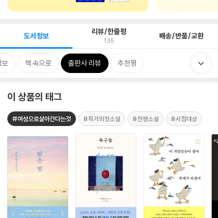
리뷰/한줄평
도서정보
배송/반품/교환
135
정보
책 속으로
출판사 리뷰
추천평
이 상품의 태그
#여성으로살아간다는것
#작가의첫소설
#전쟁소설
#서점대상