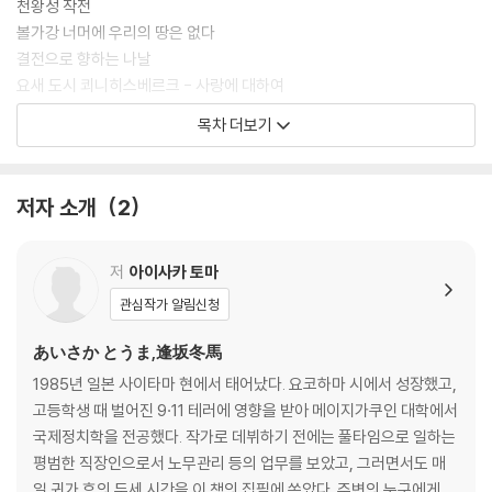
천왕성 작전
볼가강 너머에 우리의 땅은 없다
결전으로 향하는 나날
요새 도시 쾨니히스베르크 - 사랑에 대하여
에필로그
목차 더보기
감사의 말
주요 참고문헌
저자 소개
2
옮긴이의 말
저
아이사카 토마
관심작가 알림신청
あいさか とうま,逢坂冬馬
1985년 일본 사이타마 현에서 태어났다. 요코하마 시에서 성장했고,
고등학생 때 벌어진 9·11 테러에 영향을 받아 메이지가쿠인 대학에서
국제정치학을 전공했다. 작가로 데뷔하기 전에는 풀타임으로 일하는
평범한 직장인으로서 노무관리 등의 업무를 보았고, 그러면서도 매
일 귀가 후의 두세 시간을 이 책의 집필에 쏟았다. 주변의 누구에게도