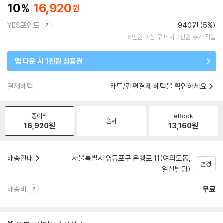
10
16,920
YES포인트
940원 (5%)
5만원 이상 구매 시 2천원 추가 적립
앱 다운 시 1천원 상품권
결제혜택
카드/간편결제 혜택을 확인하세요
종이책
eBook
원서
16,920
원
13,160
원
배송안내
서울특별시 영등포구 은행로 11(여의도동,
변경
일신빌딩)
배송비
무료