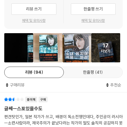
물 위로 떠오르듯 세라피마의 시선을 붙잡았다.
역사상 가장 참혹한 전쟁
리뷰 쓰기
한줄평 쓰기
“전쟁은 여자의 얼굴을 하지 않았다.”
열여덟 살 소녀 앞에 놓인 삶과 죽음의 기로
--- pp.531~532
혜택 및 유의사항
혜택 및 유의사항
전쟁의 참상에 경중을 논할 수는 없겠으나 그럼에도 독소전쟁을 인류 역사
세라피마가 전쟁에서 배운 것은 800미터 너머의 적을 쏘는 기술도, 전장
상 최악의 전쟁으로 꼽는 데는 이견의 여지가 없다. 소련에서는 민간인을
에서 갖게 되는 인간의 처절한 심리도, 고문을 견디는 법도, 적과의 힘겨루
포함하여 2700만 명이 사망했는데, 이는 제2차 세계대전으로 인한 총 사
17
기도 아니다. 생명의 의미였다. 잃은 생명은 다시 돌아오지 않는다. 대체할
망자의 절반에 이르는 수치다. 독일 역시 민간인 포함 사망자가 700만 명
더보기
생명도 존재하지 않는다. 배운 것이 있다면 그저 이 솔직한 진실. 오로지 이
에 이르는 것으로 추정되고 있다. 이러한 압도적 수치의 배경에는, 두 나라
것만을 배웠다. 만약 그 외에 무언가를 얻었다고 말하는 자가 있다면 그런
가 서로를 전멸시킬 적으로 간주하는 이데올로기를 근간에 두고 그것을 위
사람은 신뢰할 수 없다.
해 참혹한 학살을 철저히 수행했다는 독소전쟁만의 본질이 깔려 있다. 『소
리뷰
94
한줄평
41
--- pp.533~534
녀 동지여 적을 쏴라』는 이 역사상 가장 끔찍한 전쟁을 배경으로 소련 여성
저격수들의 삶과 전쟁의 참상, 특히 약자인 여성에게 가해지는 잔혹함을
구매리뷰
추천순
보여주는 작품이다.
종이책
구매
주인공 세라피마는 독소전쟁이 한창이던 1942년, 마을을 급습한 독일군
글쎄ㅡ스포있을수도
에 의해 하루아침에 어머니와 고향을 잃는다. 자신도 나치에게 사살되기
직전, 저격병 출신의 붉은 군대 지휘관 이리나에게 구출되지만, 아군이라
편견탓인가, 일본 작가가 쓰고, 배경이 독소전쟁인데다, 주인공이 러시아
ㅡ소련사람이라, 제국주의가 끝났다라는 작가의 말도 솔직히 공감하지 못
고만 믿은 이리나의 손에 엄마의 시신을 모욕당한다. “싸울 것인가, 죽을