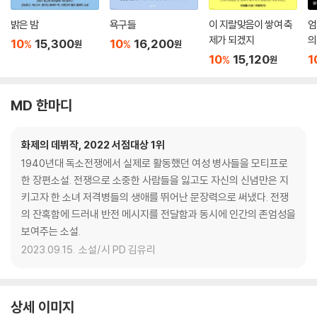
밝은 밤
욕구들
이 지랄맞음이 쌓여 축
엄
제가 되겠지
의
10
15,300
10
16,200
%
%
원
원
10
15,120
1
%
원
MD 한마디
화제의 데뷔작, 2022 서점대상 1위
1940년대 독소전쟁에서 실제로 활동했던 여성 병사들을 모티프로
한 장편소설. 전쟁으로 소중한 사람들을 잃고도 자신의 신념만은 지
키고자 한 소녀 저격병들의 생애를 뛰어난 문장력으로 써냈다. 전쟁
의 잔혹함에 드러내 반전 메시지를 전달함과 동시에 인간의 존엄성을
보여주는 소설.
2023.09.15.
소설/시 PD 김유리
상세 이미지