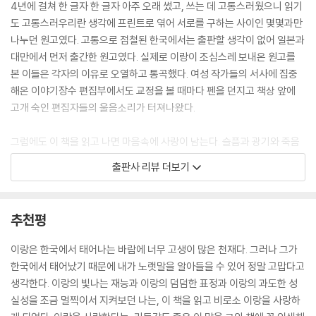
4년에 걸쳐 한 글자 한 글자 아주 오래 썼고, 쓰는 데 고통스러웠으니 읽기
울면서 노래를 지어 불렀다. 내 입에서 흘러나오는 노래 가사를 울면서 받
도 고통스러우리란 생각에 프린트로 엮어 서로를 구하는 사이인 몇몇과만
아 적었다. 울면서 가사를 다듬었다. 완성한 노래를 세상에 꺼내놓았다. 그
나누던 원고였다. 고통으로 점철된 한국에서는 출판할 생각이 없어 일본과
리고 약을 먹고 잠이 들었다. 내 꿈속에는 여전히 서른다섯 살인 M과, 여전
대만에서 먼저 출간한 원고였다. 실제로 이랑이 조심스레 보내온 원고를
히 서른네 살인 D와, 여전히 서른여덟 살인 언니가 등장했다. 언니의 마지
본 이들은 각자의 이유로 오열하고 통곡했다. 여성 작가들의 서사에 집중
막 말도, M의 마지막 말도, D의 마지막(은 아니지만 투병중 자주 했던) 말
해온 이야기장수 편집부에서도 교정을 볼 때마다 펜을 던지고 책상 앞에
도 전부 ‘사랑’이었다는 것이 갑자기 기억났다.
고개 숙인 편집자들의 울음소리가 터져나왔다.
사랑해, 이게 내 진심.
그럼에도 이 책을 읽고 나면 마음속에 사랑이 남는다. 슬픔과 광기와 죽음
사랑했고, 사랑해요.
의 역사이지만, 또한 그후 끝내 이랑을 일으켜 밥을 먹게 하고 계속해서 살
출판사 리뷰 더보기
얘들아, 사랑해.
아 버티게 한 영원하고 무구한 사랑의 역사이기도 하기 때문이다.
내년에 나는 언니와 같은 나이인 서른여덟이 된다.
이랑은 조금만 더 용기 내 원고를 세상에 공개하기로 마음먹는다. 그리고
추천평
후년에는 언니보다 한 살 더 나이를 먹는다.
말한다.
언니보다 언니가 된다.
이랑은 한국에서 태어나는 바람에 너무 고생이 많은 천재다. 그러나 그가
--- 「세 가지 죽음과 세 가지 사랑」 중에서
“이 책을 죽기 살기로 읽어주세요.”
한국에서 태어났기 때문에 내가 노랫말을 알아들을 수 있어 정말 고맙다고
_‘프롤로그’ 중에서
생각한다. 이랑의 빛나는 재능과 이랑의 덤덤한 표정과 이랑의 과도한 성
내가 아는 언니는 항상 나보다 공부를 잘했고, 나보다 사교적이고, 나보다
실성을 조금 멀찍이서 지켜보던 나는, 이 책을 읽고 비로소 이랑을 사랑하
몸집이 크고 목소리가 크고 힘이 셌다. 뭐든 나보다 먼저였다. 중학교에 간
그리고 20년간 함께 살다 세상을 떠난 고양이 준이치의 입을 빌려 잘 먹고,