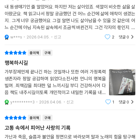
내 동생얘기인 줄 알았어요. 하지만 저는 살아있죠. 색깔이 비슷한 삶을 살
딸을 ‘감정 쓰레기통’으로 보는 엄마와 폭력적인 아빠 사이에서 크게 소리
아왔군요. 책 읽고나서 정말 궁금했던 건 어느 순간에 삶에 애착이 생겼는
내거나 우는 일은 금기였다. 18세의 나이로 도망치듯 집을 떠났을 때, 혼자
지.. 그게 너무 궁금했어요. 그걸 알면 나도 살아남을 수 있을 것 같은데. 어
느 순간에 아님 지속된 삶속에서 조금씩 바뀐건지. 그건 각자의 몫인지. 난
가 되어 처음 한 일은 ‘큰 소리로 울기’였다. 지금 느끼는 감정이 무엇인지
아직 이랑이 했던 질문속에 머물고 있네요. 이랑은 이제 뭐라고 답을 할 수
가르쳐줄 사람도, 공유할 사람도 없던 이랑은 혼자만의 이름 짓기를 시작
w***s
2026.04.05.
신고
2
댓글
0
있나요.
한다.
종이책
구매
몸의 긴장도가 높아질 때 자주 느꼈던 ‘오줌이 마려운 기분’,
행복하시길
극한의 스트레스 상황에서 발현된 ‘정신이 붕붕 떠오르는 기분’,
가부장제언제 끝나긴 하는 것일까나 또한 여러 가정폭력
숨을 쉬어도 숨이 들어가지 않아 ‘너무 쫀쫀한 목폴라를 입고 있는 기분’,
생존자라 정말 공감하며 읽었다소진사한 언니의 명복을
서 있을 수 없는 정도로 ‘땅이 울렁거리는 기분’.
빌며...죄책감을 최대한 덜 느끼시길 부디 건강하시어 다
_‘몸이 기억하는 장면들’ 중에서
음 책도 내주시길이토록 개인적이고 내밀한 기록을 내어
주신 이랑님께 감사드립니다
y*********3
2026.04.06.
신고
1
댓글
0
이름 모를 감정들을 들여다보기 위해 시작한 혼잣말은 어느 날부터인가 노
래가 되었다. 신을 믿는 친구에게 기도는 어떻게 하는 거냐 물으니, 친구는
간단히 대답했다고 한다. “소리 내어 부르고 말하면 된다.” 이랑은 혼잣말
종이책
구매
이 기도와 닮았다고 생각한다.
고통 속에서 피어난 사랑의 기록
가난과 죽음, 슬픔과 불안을 정면으로 바라보며 말과 노래의 힘을 탐구해