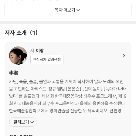
다이아몬드가 되어버린 언니 · 101
목차 더보기
언니의 장녀병 · 115
랑이는 일찍 죽을 거야 · 131
나의 사랑과 죽음 일기 · 141
저자 소개
1
모든 삶이 드랙(DRAG) · 151
언니 차예요 · 159
죽음을 사랑하기를 그만둘까 · 169
저
이랑
지금은 지금의 어리석음으로 · 183
관심작가 알림신청
너와 나의 하루 · 195
이 몸으로 살아 있는 것이 전부 · 201
李瀧
뚜벅뚜벅, 1도 모르는 신기 속으로 · 207
가난, 죽음, 슬픔, 불안과 고통을 기꺼이 직시하며 말과 노래의 쓰임
이랑이 준이치에게 · 235
을 고민하는 아티스트. 정규 앨범 [욘욘슨] [신의 놀이] [늑대가 나타
준이치가 이랑에게 · 241
났다]를 발표했다. 제14회 한국대중음악상 최우수 포크노래상, 제19
확실하게 사랑해주어 고마워 · 245
회 한국대중음악상 최우수 포크음반상과 올해의 음반상을 수상했다.
한국예술종합학교에서 영화연출을 전공한 뒤 뮤직비디오, 단편영화,
연대기_ I Have Lived a Life · 251
웹드라마 감독으로도 일하고 있다. 지은 책으로 『내가 30代가 됐다』
펼쳐보기
『대체 뭐 하자는 인간이지 싶었다』 『오리 이름 정하기』 『좋아서 하는
일에도 돈은 필요합니다』 『기타를 작게 치면서』 등이 있다. ‘이랑’은