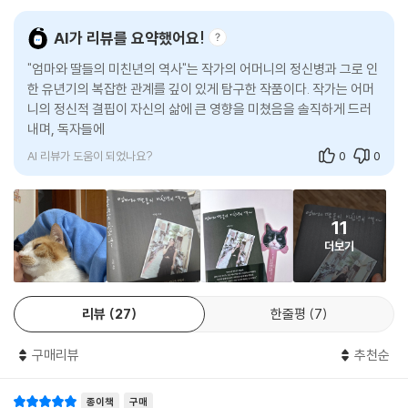
사랑해서, 엄마 옆에 붙어 앉아 책 읽고 노래를 부르며 사랑을 갈구한다. 언
가족이 필요하다’며 울었다. 언니가 필요로 했던 가족은 아마 건강한 가족
니 역시 가족을 끝끝내 놓지 못하고 돌보느라 자신을 전부 소진한다.
삶은 우리에게 슬픔과 고통을 준다. 그 대가로 ‘진짜 삶’을 준다. 그러나 그
이었겠지만, 우리가 가진 가족은 너무 허약했고 결핍투성이였다. 언니는
AI가 리뷰를 요약했어요!
냥 주어지는 것은 아니고 그전에 우리가 해야 할 일이 있다. 경험을 진실하
그들에게 힘을 보태느라 자기 힘을 다 소진해버렸다. 나는 언니의 죽음이
어떤 여자들은 왜 대를 이어 미친년으로 자라나는 걸까? 어쩌면 미칠 수밖
"엄마와 딸들의 미친년의 역사"는 작가의 어머니의 정신병과 그로 인
게 말하는 위험을 무릅쓰기. 이 은밀하고 솔직한, 투명하고 짙은 책이 해낸
‘자살’이라기보다 힘이 다 빠져 죽은 것이라고 생각한다. 그런 죽음은 뭐라
에 없는 게 아니었을까? 전쟁으로 가족을 잃은 슬픔, 대를 이을 장손을 찾
한 유년기의 복잡한 관계를 깊이 있게 탐구한 작품이다. 작가는 어머
일이 바로 그 일이다. 사랑하는 사람을 잃어본 적 있는 사람이, 사랑 때문에
고 부를까. 소진사(消盡死)? 가끔 그렇게 가진 힘을 다 소진하고 죽는 사
니의 정신적 결핍이 자신의 삶에 큰 영향을 미쳤음을 솔직하게 드러
아 양손을 들이는 과정에서 생긴 갈등, 남아선호사상으로 인한 차별 등 많
가슴 찢어진 채 살고 있는 사람이 이 책을 읽었으면 좋겠다. 이랑은 가장 외
람들의 소식을 듣는다. 평생 남을 위해 살던 사람들.
내며, 독자들에게 감동과 위로를 전한다. 이 책은 아동 학대와 방임을
은 사람이 가족 안에서 상처를 받지만, 그 이야기를 꺼내지 못한 채 살아간
롭고 고통스러운 이야기에도 사랑의 자리를 남겨놓았다. 이것이 혼잣말이
--- 「다이아몬드가 되어버린 언니」 중에서
다. 침묵 속에서 상처는 곪고, 커지며 대물림된다. 이랑은 자신의 뿌리와 역
AI 리뷰가 도움이 되었나요?
0
0
되었고 인사말이 되었고 노래가 되었고 글이 되었다.
사를 똑바로 살피고, 드러내기로 한다. 누군가를 비난하기 위해서가 아니
- 정혜윤 (작가, 라디오 피디)
깊은 사랑과 냉철한 이성과 오래된 우울감이 함께 존재하는 것을 느낀다.
라, 왜 그런 일이 일어났는지 이해하기 위해서다. 그리고 그 역사가 자신 안
그리고 이 모든 걸 언니에게 말하고 싶다. 사랑받지 못해서, 사랑을 모른다
에서 여전히 이어지고 있다는 사실을 마주하기 위해서.
11
고 서로 말하던 우리 두 자매였는데. 언니가 떠난 뒤에 나는 강렬하게 원하
책 속에는 고통과 상실이 가득한데, 왜 전해져오는 건 책장을 넘기는 손끝
더보기
는 것이 생겼음을, 그래서 무척 아프고 괴롭지만 굉장한 것을 배우고 있음
을 뜨겁게 하는 사랑일까.
그런 의미에서 이 책은 한 가족의 사적인 이야기이지만, 단순한 가족 이야
을 언니에게 꼭 말하고 싶다. 이렇게 글을 쓰는 것으로 어쩐지 언니에게 전
이 책은 사람을 살릴 거야, 생각했다.
기에 머물지 않는다. 자신을 이해하려는 노력이자 침묵 속에 남겨진 여성
해질 거라고 느낀다.
이랑 작가가 건넨 사랑이 많은 이에게 닿기를.
들의 역사를 기록하려는 시도이기도 하다.
리뷰
27
한줄평
7
위로가 되고 힘을 주다가 어떤 이에게 닿아 잃어버릴 뻔한 삶을 쥐고 다시
--- 「나의 사랑과 죽음 일기」 중에서
걸어가게 하기를.
가부장제와 남아선호사상에 물든 대가족 집안에서 태어난 우리 엄마 김경
구매리뷰
추천순
형의 ‘미친년 인생’은 엄마 탓이 아니다. 엄마 탓은 아니지만 엄마가 미친년
- 송혜진 (드라마 〈은중과 상연〉 작가)
이 될 수밖에 없었던 그 잔혹한 굴레 속에서 나 또한 미친년으로 자라났다.
종이책
구매