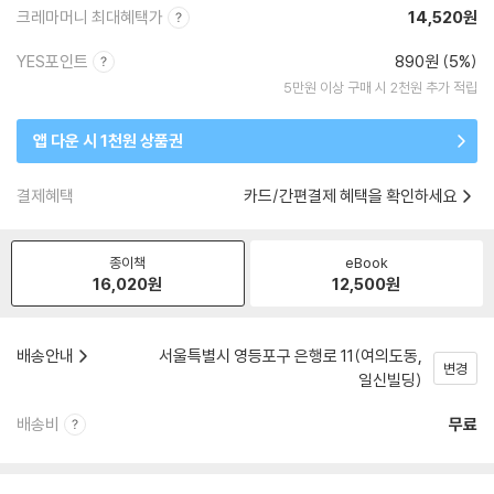
크레마머니 최대혜택가
14,520원
YES포인트
890원 (5%)
5만원 이상 구매 시 2천원 추가 적립
앱 다운 시 1천원 상품권
결제혜택
카드/간편결제 혜택을 확인하세요
종이책
eBook
16,020
원
12,500
원
배송안내
서울특별시 영등포구 은행로 11(여의도동,
변경
일신빌딩)
배송비
무료