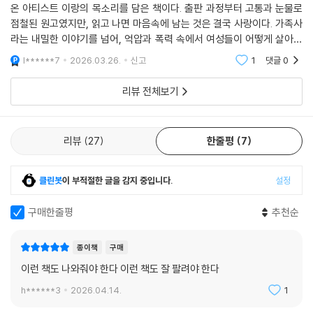
감정에 정확한 이름을 붙이려면, 우선 가슴속에 쌓여 있던 감정을 끄집어
온 아티스트 이랑의 목소리를 담은 책이다. 출판 과정부터 고통과 눈물로
내야 한다. 이랑은 자신의 약한 모습을 숨기지 않는다. 애써서 자신의 약함
점철된 원고였지만, 읽고 나면 마음속에 남는 것은 결국 사랑이다. 가족사
과 슬픔을 정면으로 바라보고, 아주 섬세한 문장과 표현으로 기록한다.
라는 내밀한 이야기를 넘어, 억압과 폭력 속에서 여성들이 어떻게 살아내
고 서로를 붙들었는지를 기록한다. 이랑은 자신의 약함과 슬픔을 숨기지
l******7
2026.03.26.
신고
1
댓글
0
한 사람 안에 이렇게 많은 고통과 사랑이 있다가
않고 드러내며, 그
노래가 되어서 나오는구나.
리뷰 전체보기
_정서경(시나리오 작가)
혼잣말이 모인 이 책을 읽다보면 어느새 이랑이 잘 먹고 잘 자기를 바라게
리뷰
27
한줄평
7
된다. 노래하며 하루 더 살아갔으면 한다. 한 사람 안에 쌓여 있던 고통과
사랑이 결국 노래와 글이 되어 세상으로 나오는 과정. 『엄마와 딸들의 미친
클린봇
이 부적절한 글을 감지 중입니다.
설정
년의 역사』는 그 기록이다.
구매한줄평
추천순
종이책
구매
이런 책도 나와줘야 한다 이런 책도 잘 팔려야 한다
h******3
2026.04.14.
1