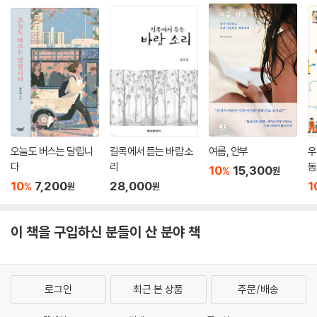
오늘도 버스는 달립니
길목에서 듣는 바람 소
여름, 안부
우
다
리
동
10
15,300
%
원
10
7,200
28,000
1
%
원
원
이 책을 구입하신 분들이 산 분야 책
로그인
최근 본 상품
주문/배송