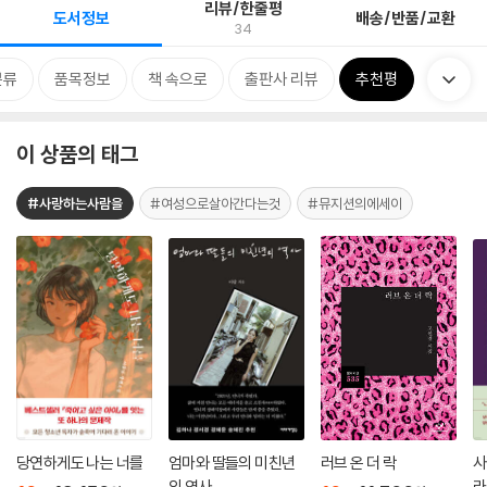
리뷰/한줄평
도서정보
배송/반품/교환
34
분류
품목정보
책 속으로
출판사 리뷰
추천평
이 상품의 태그
#사랑하는사람을
#여성으로살아간다는것
#뮤지션의에세이
당연하게도 나는 너를
엄마와 딸들의 미친년
러브 온 더 락
사
의 역사
라