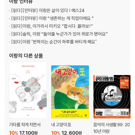
이랑
인터뷰
본명이다. 2021년 언니 이슬
[읽다]
[인터뷰] 이랑은 살아 있다 | 예스24
[읽다]
[인터뷰] 이랑 “생존하는 게 직업이에요.”
[읽다]
이랑, 이가라시 미키오 “합시다. 콜라보!”
[읽다]
슬릭, 이랑 “들어줄 누군가가 있어 위로가 됐어요”
[읽다]
이랑 "번뜩이는 순간이 하루를 버티게 해요"
이랑
의 다른 상품
기타를 작게 치면서
내 고양이 포
음악의 사생활 99 : 20
10년 이랑
10
17,100
10
12,600
%
%
원
원