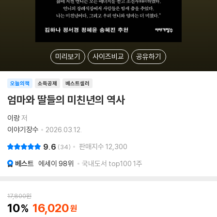
미리보기
사이즈비교
공유하기
오늘의책
소득공제
베스트셀러
엄마와 딸들의 미친년의 역사
이랑
저
이야기장수
2026.03.12.
9.6
판매지수
12,300
34
베스트
에세이
98위
국내도서 top100 1주
17,800
원
10
16,020