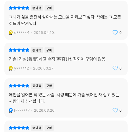
종이책
구매
그녀가 삶을 온전히 살아내는 모습을 지켜보고 싶다. 책에는 그 모든
것들이 담겨있다.
o*****4
2026.04.10.
0
종이책
구매
진솔! 진실(眞實)하고 솔직(率直)함. 참되어 꾸밈이 없음.
y*****2
2026.03.27.
0
종이책
구매
애인을 잃어본 적 있는 사람, 사랑 때문에 가슴 찢어진 채 살고 있는
사람에게 추천합니다.
l******7
2026.03.26.
0
종이책
구매