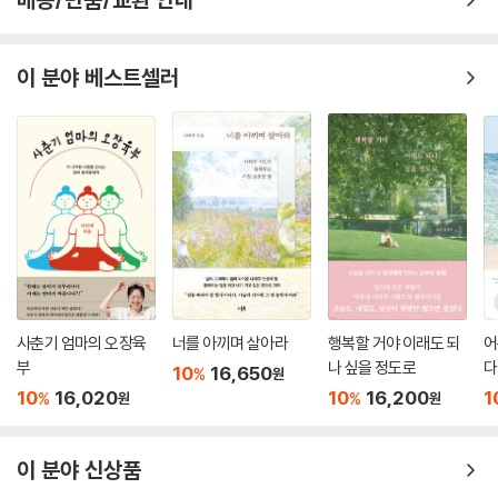
이 분야 베스트셀러
사춘기 엄마의 오장육
너를 아끼며 살아라
행복할 거야 이래도 되
어
부
나 싶을 정도로
다
10
16,650
%
원
10
16,020
10
16,200
1
%
%
원
원
이 분야 신상품