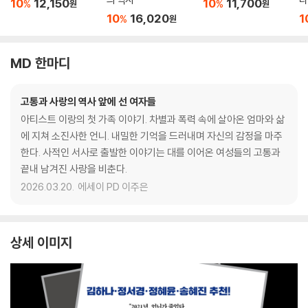
10
12,150
10
11,700
%
%
원
원
10
16,020
1
%
원
MD 한마디
고통과 사랑의 역사 앞에 선 여자들
아티스트 이랑의 첫 가족 이야기. 차별과 폭력 속에 살아온 엄마와 삶
에 지쳐 소진사한 언니. 내밀한 기억을 드러내며 자신의 감정을 마주
한다. 사적인 서사로 출발한 이야기는 대를 이어온 여성들의 고통과
끝내 남겨진 사랑을 비춘다.
2026.03.20.
에세이 PD 이주은
상세 이미지