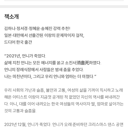
책소개
김하나·정서경·정혜윤·송혜진 강력 추천!
일본·대만에서 선출간된 이랑의 문제작이자 걸작,
드디어 한국 출간
“2021년, 언니가 죽었다.
삶에 지친 언니는 모든 에너지를 쏟고 소진사消盡死하였다.
언니의 장례식장에서 사람들은 밤새 춤을 추었다.
나는 미친년이다, 그리고 우리 언니와 엄마는 더 미쳤다.”
우리 사회의 가난과 슬픔, 불안과 고통, 여성의 삶을 기꺼이 직시하고 노래
해온 아티스트 이랑이 지금껏 공개된 적 없었던 자신의 역사를 써내려간
다. 아니, 대를 이어 내려오는 한국 여성들의 역사이자 딸, 엄마로 살아가는
것의 고통과 슬픔을.
2021년 12월, 언니가 죽었다. 언니가 오래 준비하던 크리스마스 댄스 공연