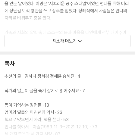
을 앞둔 날이었다. 이랑은 ‘시끄러운 공주 스타일’이었던 언니를 위해 머리
에 장난감 보석 왕관을 쓰고 상주를 맡았다. 장례식에서 사람들은 언니의
자리를 비워두고 춤을 췄다.
가족과 사회의 압력 속에 스스로의 몸과 마음을 타인에게 전부 내어주며
최선을 다해 사랑하다 기력이 다한 언니의 죽음을, 이랑은 자살이 아닌 ‘소
책소개 더보기
진사(消盡死)’라고 정의한다.
목차
추천의 글_ 김하나 정서경 정혜윤 송혜진 · 4
작가의 말_ 이 글을 죽기 살기로 읽어주세요 · 7
몸이 기억하는 장면들 · 13
엄마와 딸들의 미친년의 역사 · 23
책으로 맞으면서 자라, 책을 쓴다 · 53
언니를 찾아서 _이슬(1983. 11. 3~2021. 12. 10) · 73
세 가지 죽음과 세 가지 사랑 · 87