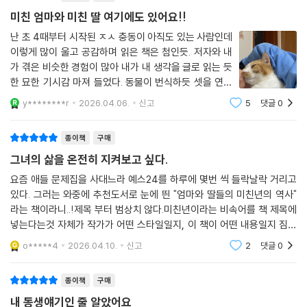
그나마 나는 내 이야기를 세상에 꺼낼 수 있는 미친년이라 다행이다. 하지
미친 엄마와 미친 딸 여기에도 있어요!!
만 나뿐 아니라 엄마의 미친년 역사도 무척 소중하기에 세상에 널리 알리
난 초 4때부터 시작된 ㅈㅅ 충동이 아직도 있는 사람인데
고 싶다.
이렇게 많이 울고 공감하며 읽은 책은 첨인듯. 저자와 내
_‘엄마와 딸들의 미친년의 역사’ 중에서
가 겪은 비슷한 경험이 많아 내가 내 생각을 글로 읽는 듯
한 묘한 기시감 마져 들었다. 동물이 번식하듯 셋을 연년
『엄마와 딸들의 미친년의 역사』는 원래 ‘한국에서는 낼 수 없는 책’이었다.
생으로 낳은 엄마라는 존재는 중간에 낳은 아들에게만 병
y********r
2026.04.06.
신고
5
댓글
0
너무나도 내밀한 가족사가 담긴 탓이었다. 실제로 이 책은 일본과 대만에
적으로 집착하고 죽을줄 알았는데/죽기를 바랬는데 독하
서 먼저 출간됐고, 먼저 읽은 일본 독자들로부터 “읽는 게 고통스럽지만 멈
게 살아남은 장녀(나)나 낙태 하려던걸 “그
출 수 없다” “가족과 죽음에 대해 이렇게 솔직하게 쓰는 책은 드물다” 등의
종이책
구매
찬사를 받았다. 초판 5천 부가 수일 만에 소진되어 중쇄를 거듭 찍었다. 한
그녀의 삶을 온전히 지켜보고 싶다.
국에서는 『이랑 엄마 김경형의 역사』를 한정판 미니북으로 포함해 덧붙이
요즘 애들 문제집을 사대느라 예스24를 하루에 몇번 씩 들락날락 거리고
는 것을 조건으로 발간이 결정됐다. 문화와 언어를 넘어, 가족 안에서 상처
있다. 그러는 와중에 추천도서로 눈에 띈 "엄마와 딸들의 미친년의 역사"
받고, 혼자서 아파본 적 있는 사람들이 이 책을 꼭 읽어야 할 이유다.
라는 책이라니..!제목 부터 범상치 않다.미친년이라는 비속어를 책 제목에
넣는다는것 자체가 작가가 어떤 스타일일지, 이 책이 어떤 내용일지 짐작
“이 책은 사람을 살릴 거야.”_송혜진(드라마 〈은중과 상연〉 작가)
할 수 있었다랄까, 배송이 도착하고 퇴근을 하는 발걸음이 설렜다. 편한 옷
o*****4
2026.04.10.
신고
2
댓글
0
소리 내어 부르고 말하면 된다
으로 갈아입고는
종이책
구매
나는, 이 책을 읽고 비로소 이랑을 사랑하게 되었다.
내 동생얘기인 줄 알았어요
_김하나(작가, 〈여둘톡〉 팟캐스터)