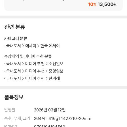
10
13,500
%
원
관련 분류
카테고리 분류
국내도서
에세이
한국 에세이
수상내역 및 미디어 추천 분류
국내도서
미디어 추천
조선일보
국내도서
미디어 추천
중앙일보
국내도서
미디어 추천
한겨레
품목정보
발행일
2026년 03월 12일
쪽수, 무게, 크기
264쪽 | 416g | 142*210*20mm
ISBN13
9791194184560