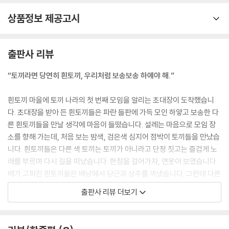
상품정보 제공고시
출판사 리뷰
“토끼라면 당연히 흰토끼, 우리처럼 보송보송 하얘야 해.”
흰토끼 마을에 토끼 나라의 첫 번째 모임을 알리는 초대장이 도착했습니
다. 초대장을 받아 든 흰토끼들은 파란 들판에 가득 모인 하얗고 보송한 다
른 흰토끼들을 만날 생각에 마음이 들떴습니다. 설레는 마음으로 모임 장
소를 향해 가는데, 처음 보는 밤색, 검은색 심지어 점박이 토끼들을 만났습
니다. 흰토끼들은 다른 색 토끼는 토끼가 아니라고 단정 짓고는 즐겁게 노
래를 부르며 다시 길을 떠났습니다. 한참을 걸어가자, 연못이 보였습니다.
배가 고파진 흰토끼들은 배낭에서 당근과 상추를 꺼냈습니다. 그런데 다른
색 토끼들도 자리를 잡고 앉더니 당근과 상추를 먹는 게 아니겠어요? 심지
출판사 리뷰 더보기
어는 똥 모양도 같았습니다. 다른 흰토끼들을 만나 들판에서 마음껏 뛰어
놀고 싶었는데 다른 색 토끼들만 계속 눈에 뜨였습니다. 기운이 빠진 흰토
끼들은 그냥 돌아갈까도 생각했지만, 결국은 모임 장소에 가 보기로 합니