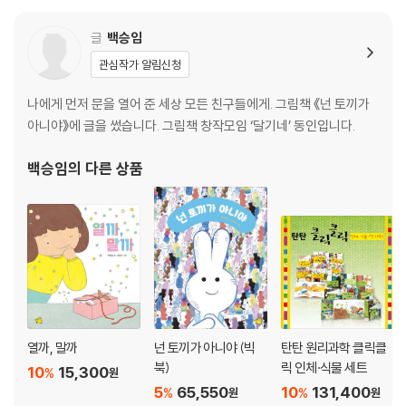
글
백승임
관심작가 알림신청
나에게 먼저 문을 열어 준 세상 모든 친구들에게. 그림책 《넌 토끼가
아니야》에 글을 썼습니다. 그림책 창작모임 ‘달기네’ 동인입니다.
백승임
의 다른 상품
열까, 말까
넌 토끼가 아니야 (빅
탄탄 원리과학 클릭클
북)
릭 인체·식물 세트
10
15,300
%
원
5
65,550
10
131,400
%
%
원
원