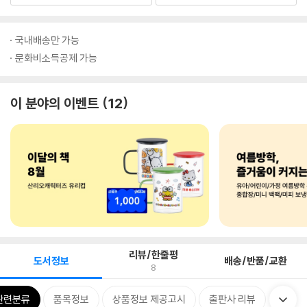
국내배송만 가능
문화비소득공제 가능
이 분야의 이벤트
12
리뷰/한줄평
도서정보
배송/반품/교환
8
관련분류
품목정보
상품정보 제공고시
출판사 리뷰