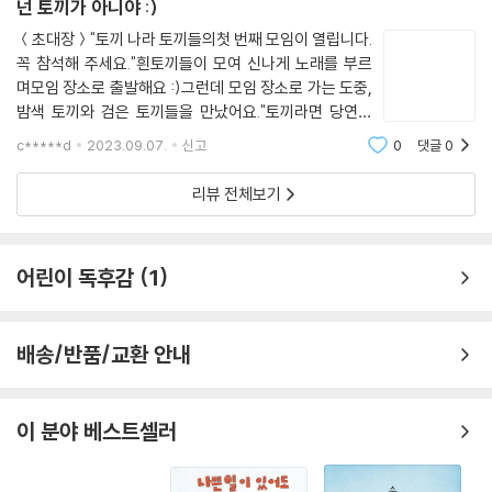
넌 토끼가 아니야 :)
＜초대장＞"토끼 나라 토끼들의첫 번째 모임이 열립니다.
꼭 참석해 주세요."흰토끼들이 모여 신나게 노래를 부르
며모임 장소로 출발해요 :)그런데 모임 장소로 가는 도중,
밤색 토끼와 검은 토끼들을 만났어요."토끼라면 당연히
흰토끼,우리처럼 보송보송 하얘야 해."그런데 다른 토끼
c*****d
2023.09.07.
신고
0
댓글
0
들도 우리랑 똑같은 걸 먹고 똥도 똑같아요!이게 어찌 된
일일까요?!"그냥 돌아갈까?"잔뜩 실망한 토끼
리뷰 전체보기
어린이 독후감
1
배송/반품/교환 안내
이 분야 베스트셀러