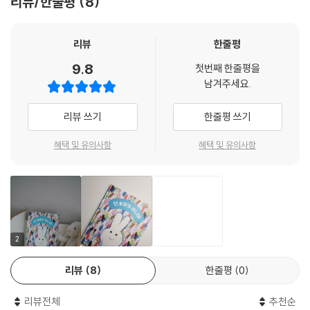
리뷰/한줄평
8
다. 약속 장소에 도착한 토끼들은 첫 번째 모임을 어떻게 보내게 될까요?
귀엽고 친숙한 알록달록한 그림으로 보여 주는 다양성의 이야기
리뷰
한줄평
9.8
첫번째 한줄평을
다양성을 간과한 색과 관련된 차별은 우리 사회 곳곳에 스며들어 있지만
남겨주세요.
모르고 지나치는 일들이 많이 있습니다. 남자는 파랑, 여자는 핑크를 좋아
한다는 이분법적 사고나 ‘살색’이라는 말은 황인종의 살빛을 나타내는 표
리뷰 쓰기
한줄평 쓰기
현으로 인종차별이라고 판단해 ‘살구색’으로 수정된 경우에서 그 예를 찾
아볼 수 있습니다.
혜택 및 유의사항
혜택 및 유의사항
『넌 토끼가 아니야』에 등장하는 흰토끼들은 다른 색 토끼들을 모두 토끼가
아니라는 고정관념에 사로잡혀 배타적인 태도를 보입니다. 흰색이 아니라
는 이유만으로요. 이런 흰토끼들의 차별적 행동과는 반대로 힘겹게 모임
장소에 도착한 흰토끼들을 다른 색 토끼들은 반갑게 맞아 줍니다. 흰토끼
들은 어리둥절했지만 이런 환대가 싫지 않았고, 다양한 토끼들과 어울려
2
시간 가는 줄 모르고 신나게 놀았습니다. 함께 힘을 모아 박을 터트렸고, 알
리뷰
8
한줄평
0
록달록한 색종이가 토끼들 위로 한가득 쏟아졌습니다. 마치 모임 장소에
모인 다양한 토끼들이 어울리는 모습을 상징적으로 보여 주듯 말이지요.
리뷰전체
추천순
생김새도 생각도 모두 다르지만, 함께 있으면 즐겁고 여럿이 힘을 모으면