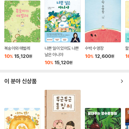
복숭아와 애벌레
나쁜 일이 있어도 나쁜
수박 수영장
할
날은 아니야
10
15,120
10
12,600
1
%
%
원
원
10
15,120
%
원
이 분야 신상품