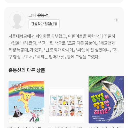
그림
윤봉선
관심작가 알림신청
서울대학교에서 서양화를 공부했고, 어린이들을 위한 책에 꾸준히
그림을 그려 왔다. 쓰고 그린 책으로 『조금 다른 꽃눈이』 『세균맨과
위생 특공대』가 있고, 『넌 토끼가 아니야』 『씨앗 세 알 심었더니』 『지
구 행성 보고서』 『세찌는 엄마가 셋』 등에 그림을 그렸다.
윤봉선
의 다른 상품