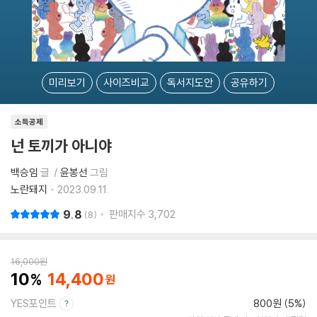
미리보기
사이즈비교
독서지도안
공유하기
소득공제
넌 토끼가 아니야
백승임
글
윤봉선
그림
노란돼지
2023.09.11.
9.8
판매지수
3,702
8
16,000
원
10
14,400
YES포인트
800원 (5%)