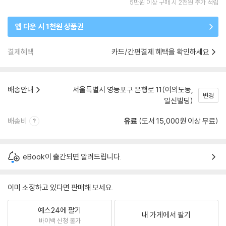
5만원 이상 구매 시 2천원 추가 적립
앱 다운 시 1천원 상품권
결제혜택
카드/간편결제 혜택을 확인하세요
배송안내
서울특별시 영등포구 은행로 11(여의도동,
변경
일신빌딩)
배송비
유료
(도서 15,000원 이상 무료)
eBook이 출간되면 알려드립니다.
이미 소장하고 있다면 판매해 보세요.
예스24에 팔기
내 가게에서 팔기
바이백 신청 불가