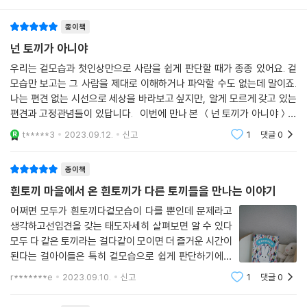
할 수 있는 것들이 많아진다는 것을 알게 되면서 흰토끼들은 자기들만이
종이책
토끼라고 여겼던 생각을 조금씩 바꾸게 됩니다. 서로가 다르기 때문에 더
욱 소중하고 특별한 존재라는 것, 다름을 받아들이고 인정할 때 비로소 친
넌 토끼가 아니야
구가 될 수 있다는 마법 같은 비밀이 이 책에 담겨 있습니다.
우리는 겉모습과 첫인상만으로 사람을 쉽게 판단할 때가 종종 있어요. 겉
모습만 보고는 그 사람을 제대로 이해하거나 파악할 수도 없는데 말이죠.
이야기에 깊이를 더한 그림 작가의 통찰이 돋보이는 작품
나는 편견 없는 시선으로 세상을 바라보고 싶지만, 알게 모르게 갖고 있는
편견과 고정관념들이 있답니다. 이번에 만나 본 ＜넌 토끼가 아니야＞는
자유로운 선과 맑은 색으로 이야기에 여백을 담아내는 서정성이 돋보인다
편견과 고정관념에서 벗어나 나와 다른 존재를 이해하고, 서로가
t*****3
2023.09.12.
신고
1
댓글
0
는 평을 받는 윤봉선 작가가 이번 『넌 토끼가 아니야』에서는 고정관념에
사로잡혔던 흰토끼들의 심리 변화와 다양한 표정을 섬세하게 포착해 냈습
종이책
니다. 흰토끼들이 자기들만 토끼라고 생각하면서 즐겁게 모임 장소로 향하
흰토끼 마을에서 온 흰토끼가 다른 토끼들을 만나는 이야기
는 천진난만한 모습, 다른 색 토끼들을 만났을 때 어리둥절하면서 당황하
는 표정, 자기와 생각이 다른 누군가와 이야기를 나눌 때 실망을 넘어 화를
어쩌면 모두가 흰토끼다겉모습이 다를 뿐인데 문제라고
생각하고선입견을 갖는 태도자세히 살펴보면 알 수 있다
내는 모습 등 글로 다 담을 수 없는 디테일을 그림으로 표현하면서 이야기
모두 다 같은 토끼라는 걸다같이 모이면 더 즐거운 시간이
에 입체감을 선사했습니다. 다양한 표정과 행동을 보여 주는 귀여운 토끼
된다는 걸아이들은 특히 겉모습으로 쉽게 판단하기에더
캐릭터를 통해 우리 주변에서 쉽게 접할 수 있는 차별과 편견에 대해 자연
유익한 내용의 “ 넌 토끼가 아니야 ”만 2세부터 추천하는
스럽고도 깊이 생각해 볼 수 있는 기회를 제공합니다. 한발 더 나아가 나는
r*******e
2023.09.10.
신고
1
댓글
0
그림책어느 정도 말을 알아듣는 아기들이라면이해할 수
타인을 어떻게 보고 대하는지, 그 행동이 서툴지는 않았는지 스스로를 돌
있는 수준으로 짜여져 있다