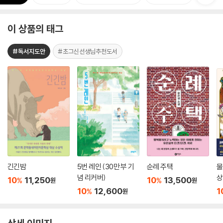
이 상품의 태그
#독서지도안
#초그신선생님추천도서
긴긴밤
5번 레인 (30만 부 기
순례 주택
물
념 리커버)
상
10
11,250
10
13,500
%
%
원
원
10
12,600
1
%
원