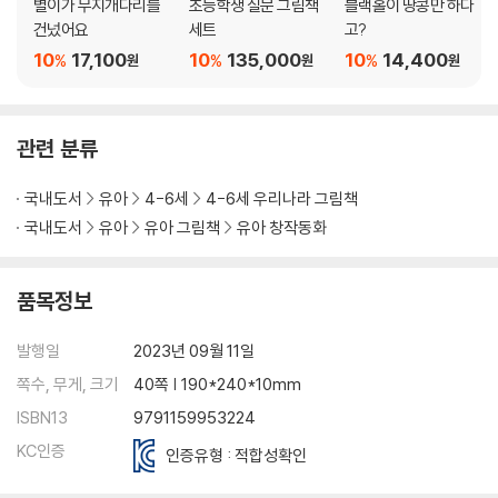
별이가 무지개다리를
초등학생 질문 그림책
블랙홀이 땅콩만 하다
건넜어요
세트
고?
10
17,100
10
135,000
10
14,400
%
%
%
원
원
원
관련 분류
국내도서
유아
4-6세
4-6세 우리나라 그림책
국내도서
유아
유아 그림책
유아 창작동화
품목정보
발행일
2023년 09월 11일
쪽수, 무게, 크기
40쪽 | 190*240*10mm
ISBN13
9791159953224
KC인증
인증유형 : 적합성확인