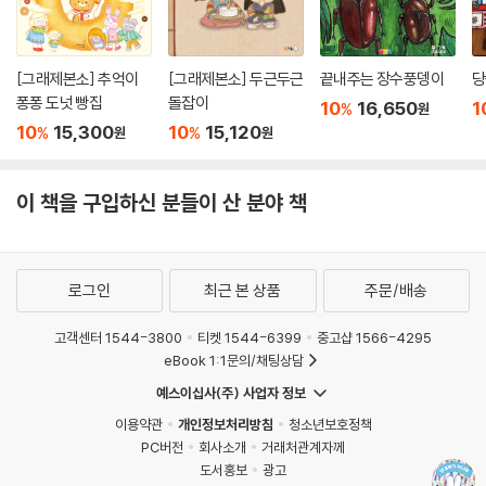
[그래제본소] 추억이
[그래제본소] 두근두근
끝내주는 장수풍뎅이
당
퐁퐁 도넛 빵집
돌잡이
10
16,650
1
%
원
10
15,300
10
15,120
%
%
원
원
이 책을 구입하신 분들이 산 분야 책
로그인
최근 본 상품
주문/배송
고객센터 1544-3800
티켓 1544-6399
중고샵 1566-4295
eBook 1:1문의/채팅상담
예스이십사(주) 사업자 정보
이용약관
개인정보처리방침
청소년보호정책
PC버전
회사소개
거래처관계자께
도서홍보
광고