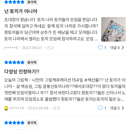
아볼 수 있게 하는 동시에 다름을 받아들이고, 우정을 쌓아갈 힘은 내 안에
종이책
깃들어 있다는 메시지가 잘 드러나는 작품입니다.
넌 토끼가 아니야
초대장이 왔습니다. 토끼 나라 토끼들이 모임을 한답니다.
교과연계 :
꼭 참석해 달라고 하네요. 함께 토끼 나라로 가시렵니까?
흰토끼들이 당근이며 상추가 든 배낭을 메고 모여듭니다.
1학년 1학기 국어 7. 생각을 나타내요 / 1학년 2학기 국어 3. 문장으로 표현
토끼 나라에서 열리는 토끼 모임에 참석하려고요. 모임 장
해요
소에 가면 흰 토끼들이 가득할 거라는 생각에 노래가 절로
l*****6
2023.09.07.
신고
1
댓글
0
2학년 1학기 국어 3. 마음을 나누어요 / 2학년 1학기 국어 8. 마음을 짐작
나옵니다. 토끼들은 가는 길에 밤색 토끼를 만납니다. 그
해요
리고 다음에는 검은 토
종이책
2학년 1학기 국어 10. 다른 사람을 생각해요 / 3학년 2학기 국어 9. 작품 속
인물이 되어
다양성 인정하기!!
4학년 1학기 국어 10. 인물의 마음을 알아봐요
오늘의 그림책 - 나만의 그림책큐레이션 154일 #책선물?? 넌 토끼가 아
니야 - 글 백승임, 그림 윤봉선토끼나라??에서초대장??이 왔다.토끼들의
첫번째 모임이열리니 꼭?? 참석 바란다고왔다.흰토끼??들은 신이나서 노
래를 부르며 모임장소로 출발했다.흰토끼??들은 토끼는토끼의 털은 눈??
처럼 하얀 털을 좋아할거라 생각한다.그런데 ??얼마쯤 갔을까?다른 색
n*****5
2023.09.06.
신고
1
댓글
0
의?? 털을 가진토끼들을 보
종이책