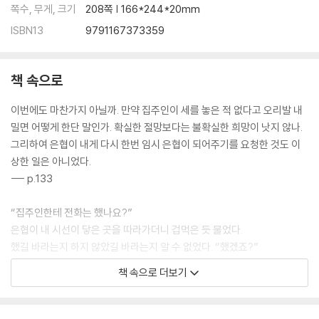
쪽수, 무게, 크기
208쪽 | 166*244*20mm
ISBN13
9791167373359
책 속으로
이번에도 마찬가지 아닐까. 만약 집주인이 세를 놓은 적 없다고 오리발 내
밀면 어떻게 한단 말인가. 확실한 절망보다는 불확실한 희망이 낫지 않나.
그리하여 은협이 내게 다시 한번 임시 은협이 되어주기를 요청한 것도 이
상한 일은 아니었다.
--- p.133
“집주인한테 전화는 했나요?”
은협이 내 시선이 닿은 곳을 따라가더니 겁먹은 듯 물었다.
했길 바라는지 하지 않았길 바라는지 알 수 없었다. “했겠죠?”
“했어요.” 내가 미래를 과거로 만들었다.
책 속으로 더보기
--- p.163
내가 은협을 뺏은 게 아니라 은협이 나를 뺏었다. 누구로부터, 무엇으로부