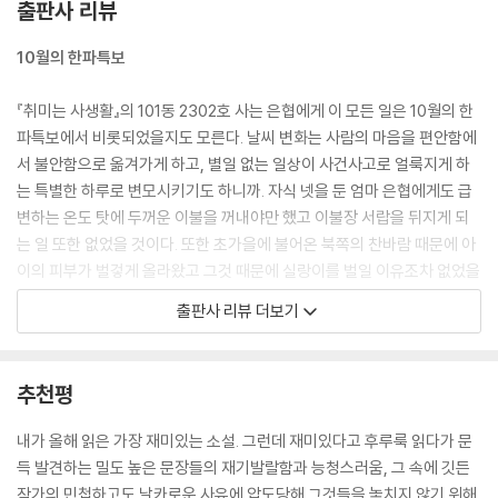
출판사 리뷰
터? 나로부터, 내 시간으로부터. 불만은 없었다. 내가 은협으로 하여금 나
를 뺏게 했으므로.
10월의 한파특보
--- p.84
『취미는 사생활』의 101동 2302호 사는 은협에게 이 모든 일은 10월의 한
파특보에서 비롯되었을지도 모른다. 날씨 변화는 사람의 마음을 편안함에
서 불안함으로 옮겨가게 하고, 별일 없는 일상이 사건사고로 얼룩지게 하
는 특별한 하루로 변모시키기도 하니까. 자식 넷을 둔 엄마 은협에게도 급
변하는 온도 탓에 두꺼운 이불을 꺼내야만 했고 이불장 서랍을 뒤지게 되
는 일 또한 없었을 것이다. 또한 초가을에 불어온 북쪽의 찬바람 때문에 아
이의 피부가 벌겋게 올라왔고 그것 때문에 실랑이를 벌일 이유조차 없었을
것이다. 또 아랫집 2202호 사는 ‘나’에게 막내 갓난아기를 맡길 일도 없었
출판사 리뷰 더보기
을 테고. 문제는 날씨가 급변했다는 것이다. 급변한 날씨를 예상하지 못한
건 은협의 남편 보일 씨 또한 마찬가지였다. 이불장 안 깊숙이 잠들어 있는
자신의 크리스찬 루부탱 하이힐을 아내인 은협이 발견할 일 같은 건 없을
추천평
거라고, 이상기후로 인해 찬바람이 불어오기 전까지는 절대 그런 일이 벌
어질 거라고 생각하지 않았다.
내가 올해 읽은 가장 재미있는 소설. 그런데 재미있다고 후루룩 읽다가 문
득 발견하는 밀도 높은 문장들의 재기발랄함과 능청스러움, 그 속에 깃든
확실한 절망을 뒤로하고 불확실한 희망에 목숨 건 사람들
작가의 민첩하고도 날카로운 사유에 압도당해 그것들을 놓치지 않기 위해