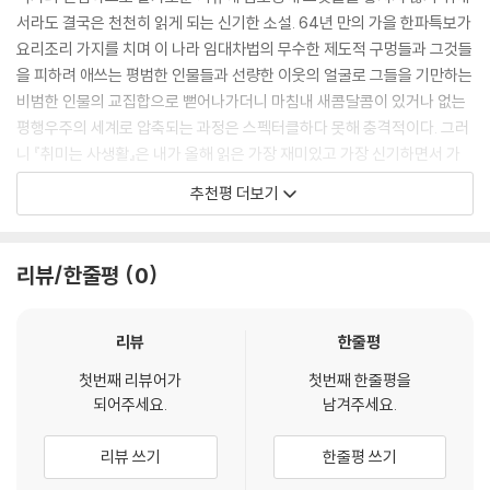
서라도 결국은 천천히 읽게 되는 신기한 소설. 64년 만의 가을 한파특보가
아무래도 보일 씨의 루부탱 하이힐을 발견하고 윗집 은협이 아랫집 ‘나’에
요리조리 가지를 치며 이 나라 임대차법의 무수한 제도적 구멍들과 그것들
게 찾아와 남편을 같이 미행해주길, 이 두렵고 위험한 시간들을 같이 해주
을 피하려 애쓰는 평범한 인물들과 선량한 이웃의 얼굴로 그들을 기만하는
길 바랐던 건 은협보다 ‘나’가 더 원했던 그림이었다. 잠복형사처럼 자동차
비범한 인물의 교집합으로 뻗어나가더니 마침내 새콤달콤이 있거나 없는
운전석과 보조석에 나란히 앉아 남편 차를 뒤쫓는 풍경. 다가구 주택에 들
평행우주의 세계로 압축되는 과정은 스펙터클하다 못해 충격적이다. 그러
어간 남편을 따라 은협과 ‘나’가 보게 된 것은 빈 집. 들어갔던 남편은 사라
니 『취미는 사생활』은 내가 올해 읽은 가장 재미있고 가장 신기하면서 가
지고 놓여 있는 건 절대 자연스럽지 않은, 원피스와 액세서리와 구두 들. 불
장 충격적인 소설이다. 얼마나 다행인가. 내가 이 소설을 읽을 수 있는 우주
추천평 더보기
행을 공유한다는 건 친밀도를 높이는 일일까. 은협과 ‘나’의 관계는 자가와
에 살고 있다는 사실이.
전세의 거리감마저 좁혀 가장 밀접한 이웃으로, 언니로, 아이들의 이모가
- 김미월 (소설가)
되어간다. 은협을 대신해 ‘임시 은협’이 되어 아이의 학교에 찾아가 상담을
리뷰/한줄평
0
받기도 하고, 계약만기로 나가게 된 전셋집 주인과 자신이 은협이라며 상
대하고, 동대표 아주머니와 대면해 당당한 세입자의 권리를 주장해주기도
하는 등, 은협을 대신해 또 다른 은협으로 살아가게 되는 ‘나’. 보통의 이웃
리뷰
한줄평
들의 삶을 표방하고 나선 임시 은협은 자신의 삶을 배면해가는 ‘나’의 존재
를 감춘 채 스미듯 은협의 집으로 삶으로 침입하게 된다.
첫번째 리뷰어가
첫번째 한줄평을
되어주세요.
남겨주세요.
미래는 예측하는 게 아니라 대응하는 것이다
리뷰 쓰기
한줄평 쓰기
‘전세거지’라는 신조어는 집을 소유하지 못하는 사람을 일컫는 말이 되었