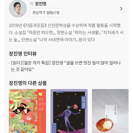
저
장진영
관심작가 알림신청
2019년 《자음과모음》 신인문학상을 수상하며 작품 활동을 시작했
다. 소설집 『마음만 먹으면』, 장편소설 『취미는 사생활』 『치치새가 사
는 숲』, 단편소설 『나의 사내연애 이야기』 등이 있다.
장진영
인터뷰
[읽다]
[젊은 작가 특집] 장진영 “글을 쓰면 멋진 일이 많이 일어나
는 것 같아요”
장진영
의 다른 상품