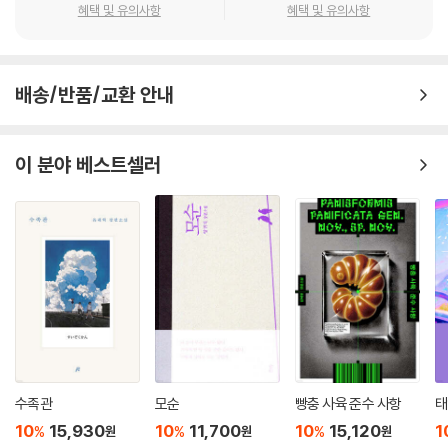
혜택 및 유의사항
혜택 및 유의사항
다. 거주의 불안이 삶의 불안의 전체를 껴안게 되는 현상이라 말할 수 있겠
다. 소설은 바로 이 현상의 취약점을 소재로 조형된다. 자가로 거주할 수 없
는 확실한 절망을 감추고 통제할 수 없는 불확실한 희망에 올인한 어느 가
정의 비극적 이야기는 분명하게 지금의 가혹하리만큼 이상한 부동산의 현
배송/반품/교환 안내
실을 비추고 있다. 게토화 되어버린 아파트라는 장소성, 한정된 자산을 소
유한 사람만이 이웃이 되는 위험한 관계성. 그러한 자가의 유무라는 가장
이 분야 베스트셀러
고약한 방식으로 삶을 뿌리 채 흔드는 위험요소들에 노출되어 있는 세입자
들의 욕망은 거세질 수밖에 없을 것이다. 바로 이것에서 소설은 발화한다.
거주의 불안이 삶의 불안으로 전이되는 과정이 드러나고 이면에서 꿈틀대
는 인간의 욕망과 그 욕망의 그물에 자기도 모르게 걸려들어 삶을 망가뜨
리고 마는, 거주의 평온이 일상의 위협으로 탈바꿈되는 순간을 소설은 보
여주고 있다.
수족관
모순
빵충 사육 준수 사항
태
10
15,930
10
11,700
10
15,120
1
%
%
%
원
원
원