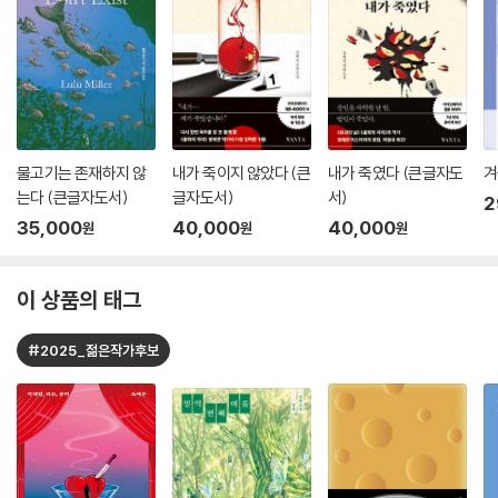
물고기는 존재하지 않
내가 죽이지 않았다 (큰
내가 죽였다 (큰글자도
겨
는다 (큰글자도서)
글자도서)
서)
2
35,000
40,000
40,000
원
원
원
이 상품의 태그
#2025_젊은작가후보