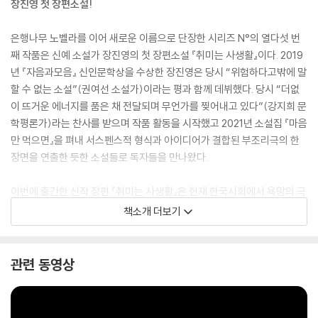
장진영 첫 장편소설!
은행나무 노벨라를 이어 새로운 이름으로 단장한 시리즈 N°의 열다섯 번
째 작품은 신예 소설가 장진영의 첫 장편소설 『취미는 사생활』이다. 2019
년 『자음과모음』 신인문학상을 수상한 장진영은 당시 “위험하다고밖에 말
할 수 없는 소설”(권여선 소설가)이라는 평과 함께 데뷔했다. 당시 “더없
이 뜨거운 에너지를 품은 채 전달되며 무언가를 찢어내고 있다”(강지희 문
학평론가)라는 찬사를 받으며 작품 활동을 시작했고 2021년 소설집 『마음
만 먹으면』을 펴내 서스펜스적 형식과 아이디어가 결합된 부조리극의 한
장면을 연출한 듯한 소설들로 독자들을 만나왔다.
이번에 출간한 신작 장편 『취미는 사생활』은 현재 한국사회에서 욕망의 극
점으로 표상되고 있는 부동산의 소유와 거주의 문제, 부동산을 소유한 자
책소개 더보기
와 소유하지 못한 자와의 필연적 괴리감, 세입자라는 거주 약자의 취약점
을 공격하는 인물을 내세워 게토화된 아파트를 소유하지 못해서 벌어지는
인간의 근원적인 욕망을 탐구한다. 이 소설은 친밀한 이웃으로 위장해 아
관련 동영상
파트라는 거주공동체에서 벌어지는 일상적 일화들을 사건화한다. 집을 ‘소
유하지’ 못한 불안감이 누군가에게는 삶의 약점이 되고, 또 다른 누군가는
그 약점을 집요하게 파고들어 삶을 파국으로 몰아넣는다. 보편적 가치에