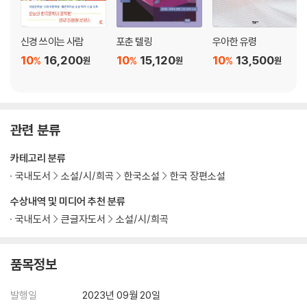
신경 쓰이는 사람
포춘 텔링
우아한 유령
10
16,200
10
15,120
10
13,500
%
%
%
원
원
원
관련 분류
카테고리 분류
국내도서
소설/시/희곡
한국소설
한국 장편소설
수상내역 및 미디어 추천 분류
국내도서
큰글자도서
소설/시/희곡
품목정보
발행일
2023년 09월 20일