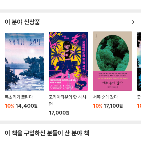
이 분야 신상품
목소리가 들린다
코리아타운의 핫 칙 샤
서쪽 숲에 갔다
굿
먼
10
14,400
10
17,100
1
%
%
원
원
17,000
원
이 책을 구입하신 분들이 산 분야 책