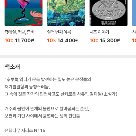
칵테일, 러브, 좀비
일억 번째 여름
치즈 이야기
샤
10
11,700
10
14,400
10
15,300
1
%
%
%
원
원
원
책소개
“후루룩 읽다가 문득 발견하는 밀도 높은 문장들의
재기발랄함과 능청스러움,
그 속에 깃든 작가의 민첩하고도 날카로운 사유”_김미월(소설가)
거주의 불안이 관계의 불안으로 탈바꿈되는 순간,
보편과 기만 사이에서 균열하는 생의 편린들
은행나무 시리즈 N° 15