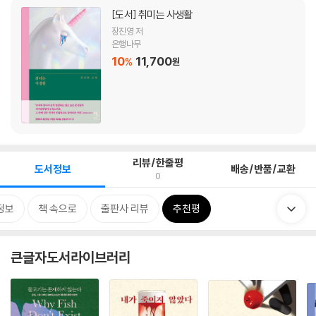
[도서]
취미는 사생활
장진영 저
은행나무
10
11,700
%
원
리뷰/한줄평
도서정보
배송/반품/교환
0
정보
책 속으로
출판사 리뷰
추천평
큰글자도서라이브러리