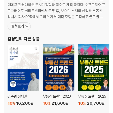
서울시 구별 아파트 세대수, 평당가 순위｜강남4구(강남구, 서초구, 송파
대학교 환경대학원 도시계획학과 교수로 재직 중이다. 소프트웨어 프
구, 강동구)_고가 아파트 시장｜노도성(노원구, 도봉구, 성북구)_중저가
로그래머로 실리콘밸리에서 근무 후, 보스턴 소재의 상업용 부동산
아파트 시장｜고가 VS 중저가 아파트 시장의 차이점
리서치 회사 PPR에서 오피스 가격 예측 모형을 구축하고 글로벌 부
동산을 연구했다. 주요 연구 분야는 빅데이터 기반 부동산 시장 분석,
펼쳐보기
Part 3. 2024년 부동산 투자 빅이슈 TOP 6
글로벌 오피스 비교, 공공민간협동개발 등이다. 지은 책으로는 빅데
이터로 부동산 시장을 분석한 『부동산 트렌드』 시리즈와 『2020 부동
김경민
의 다른 상품
이슈1) 솔직한 거래량_“최소한 바닥은 벗어났다”
산 메가트렌드』, 도시개발의 방향성을 제시한 『도
-83% 거래 절벽을 지나서｜2023년 거래량 회복의 3가지 원인｜‘갈아
타기’ 수요자의 귀환
information_강남권 입주 폭탄과 전세가격의 미래
이슈2) 국고채 10년물 금리_시장의 향방을 알려줄 황금 지표
코로나 버블부터 인플레이션과 조정까지｜‘국고채 10년물 금리’와 부동산
수익률｜국고채 10년물 금리와 주택담보대출 금리의 관계｜금융시장의
하락 압력 vs 입주 물량의 상승 압력
이슈3) PF대출 연장_부동산 시장의 시한폭탄
PF대출로 경고등이 켜진 부동산 시장｜부동산 PF대출 시나리오｜PF대
건축왕 정세권
부동산 트렌드 2026
부동산 트렌드 2025
출 연장이 남긴 시장의 좀비들
10
16,200
10
21,600
10
20,700
%
%
%
원
원
원
PF대출 연장이 불러올 4가지 후폭풍
이슈4) 빌라 절멸의 시대_빌라포비아의 나비효과