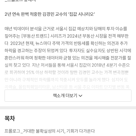
2년 연속 완벽 적중한 김경민 교수의 ‘집값 시나리오’
매년 빅데이터 분석을 근거로 서울시 집값 예상치와 당해의 투자 이슈를
짚어주는 [부동산 트렌드] 시리즈가 2024년 부동산 시장을 전격 해부한
다. 2023년 현재, 뉴스마다 주택 가격의 반등세를 확신하는 의견과 추가
하락을 경고하는 주장이 뒤엉켜 있다. 투자자도 실수요자도 상반된 시각에
혼란스러워 하며 정확한 데이터와 균형 있는 의견을 제시해줄 전문가를 절
실히 찾고 있다. 지난 저서들을 통해 서울시 집값이 2018년 4분기 수준으
로 회귀하며 25% 이상 하락할 것이라 말한 김경민 교수는 가격 변곡점뿐
만 아니라 구체적인 하락률까지 적중시켜 모두를 놀라게 했다. 심지어 도
곡렉슬, 올림픽훼밀리타운, 남산타운 등 서울 주요 아파트 단지별 변동 폭
까지 정확히 맞혔다. [부동산 트렌드 2024]는 더욱 정밀해진 분석으로 ‘2
책소개 더보기
024년 아파트 가격’에 대한 시나리오를 제시한다. 투자자들은 그의 전망
을 통해 자신의 위험 성향과 주택 보유 여부에 맞는 부동산 전략을 세울 수
있을 것이다.
목차
프롤로그_거대한 불확실성의 시기, 기회가 다가온다