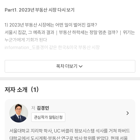
Part1. 2023년 부동산 시장 다시 보기
1) 2023년 부동산 시장에는 어떤 일이 벌어진 걸까?
서울시 집값, 그 예측과 결과｜부동산 하락세는 정말 멈춘 걸까?｜위기는
누군가에게 기회가 된다
information_도플갱어 같은 한국&미국 부동산 시장
Part 2. 빅데이터로 분석한 서울&전국 아파트
목차 더보기
1) ‘전국’ 아파트 매매 시장 동향
전국 아파트 물량 현황｜서울 부동산의 변곡점을 찾아서｜서울 VS 非서
저자 소개
1
울, 가격 흐름의 차이점｜①수도권(서울·인천·경기) 시장｜②부울경(부
산·울산·경남) 시장｜③대전·세종 시장｜④광주·대구 시장
2) ‘신도시’ 아파트 매매 시장 동향
저
김경민
①수도권 동남부_강남, 분당, 수지｜②수도권 동북부_노원, 남양주, 의
관심작가 알림신청
정부｜③수도권 서북부_마포, 일산, 파주
④수도권 서남부_양천, 안양, 김포
서울대학교 지리학 학사, UC 버클리 정보시스템 석사를 거쳐 하버드
3) ‘서울시 구별’ 아파트 매매 시장 동향
대학교에서 도시계획·부동산 연구로 박사 학위를 받았다. 현재 서울