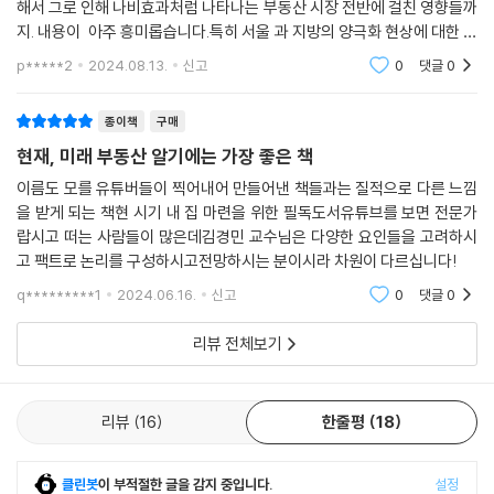
해서 그로 인해 나비효과처럼 나타나는 부동산 시장 전반에 걸친 영향들까
지. 내용이 아주 흥미롭습니다.특히 서울 과 지방의 양극화 현상에 대한 설
명은 꽤나 설득력이 있었고 실제로 이 리뷰를 쓰는 지금 저자의 예측이 정
p*****2
2024.08.13.
신고
0
댓글
0
확히 들어맞았네요
종이책
구매
현재, 미래 부동산 알기에는 가장 좋은 책
이름도 모를 유튜버들이 찍어내어 만들어낸 책들과는 질적으로 다른 느낌
을 받게 되는 책현 시기 내 집 마련을 위한 필독도서유튜브를 보면 전문가
랍시고 떠는 사람들이 많은데김경민 교수님은 다양한 요인들을 고려하시
고 팩트로 논리를 구성하시고전망하시는 분이시라 차원이 다르십니다!
q*********1
2024.06.16.
신고
0
댓글
0
리뷰 전체보기
리뷰
16
한줄평
18
클린봇
이 부적절한 글을 감지 중입니다.
설정