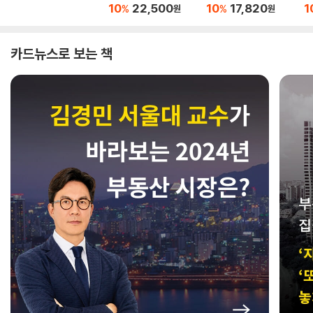
10
22,500
10
17,820
1
%
%
원
원
카드뉴스로 보는 책