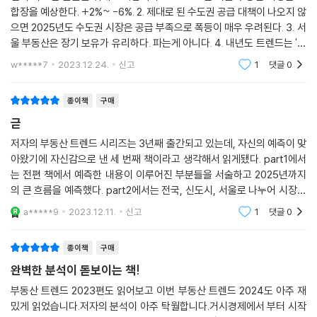
성의 시기에 위험을 감수하고 투자하는 경향이 있는 만큼, 지금도 매수에
합장을 예상한다. +2%~ -6%. 2. 제대로 된 수도권 공급 대책이 나오지 않
들어갈 수 있을 것이다. 반면 위험회피형 투자자는 불확실한 상황이 걷히
으면 2025년도 수도권 시장은 공급 부족으로 폭등이 매우 우려된다. 3. 서
는 2025년에 시장 참여를 고민할 것이다.
울 부동산은 장기 보유가 유리하다. 파는게 아니다. 4. 내년도 트렌드는 '신
---「Part5. 「2024년 부동산 가격 大예측」」중에서
축' 이 될 것 이다. 하버드 박사 출신의 서울대 교수님 책은 의외로 책을 투
w*****7
2023.12.24.
신고
1
댓글
0
자
성수동은 코로나 전보다도 더 많은 사람들이 찾는, 양적으로 성장한 거의
종이책
구매
유일한 상권이다. 성수동의 멈추지 않는 성장에는 세 가지 이유가 있다. ①
많은 스타트업과 크리에이티브 기업의 본거지가 된 것, ②과거 도심 내 준
귿
공업 지대였던 특유의 공간 구조와 동네 분위기, ③같은 시기 한강변에 공
저자의 부동산 트렌드 시리즈는 3년째 출간되고 있는데, 자신의 예측이 맞
급된 고층의 고급 아파트 및 향후 재개발로 인한 주거 수요의 증가 등이다.
아왔기에 자신감으로 낸 세 번째 책이라고 생각해서 읽게됐다. part1에서
동시에 높아진 지가와 임대료 수준은 성수동의 풍경을 급격하게 바꾸고 있
는 전편 책에서 예측한 내용이 이루어진 부분들을 서술하고 2025년까지
다. 임대료 상승률은 서울시 1위일 정도로 압도적이었다.
의 큰 흐름을 예측했다. part2에서는 전국, 신도시, 서울로 나누어 시장을
분석하고 part3,4에서는 서울을 집중한다. 같은 경제지표 정보들로 이러
---「Part6. 「주목해야 할 ‘핫 플레이스’ TOP 3」」중에서
a*****9
2023.12.11.
신고
1
댓글
0
한 통찰을 내는 작가
종이책
구매
완벽한 분석이 돋보이는 책!
부동산 트렌드 2023편도 읽어보고 이번 부동산 트렌드 2024도 아주 재
밌게 읽었습니다.저자의 분석이 아주 탁월합니다.거시경제에서 부터 시작