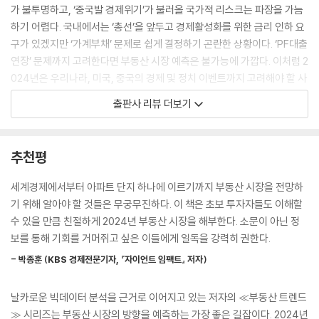
당했고, 결국 집값은 『부동산 트렌드 2023』에서 예상한 가격대까지 빠르
가 불투명하고, ‘중국발 경제위기’가 불러올 국가적 리스크는 파장을 가늠
게 도달했다.
하기 어렵다. 국내에서는 ‘총선’을 앞두고 경제활성화를 위한 금리 인하 요
---「Part1. 「2023년 부동산 시장 다시 보기」」중에서
구가 있겠지만 ‘가계부채’ 문제로 쉽게 결정하기 곤란한 상황이다. ‘PF대출
연장’ 문제까지 고려한다면 부동산 시장 예측은 불가능에 가깝다. 이처럼 2
부동산 입주 물량이 나오기 위해서는 대략 3~4년 전 인허가가 나오고 건
024년은 우리나라, 미국, 중국의 경제 및 정치 이벤트까지 고려해야 할 사
설에 들어가야 한다. 그렇다면 2023년 현재 인허가 물량이 2026~2027
항이 너무나 많다. 하지만 불확실성이 짙은 와중에도 저자는 “서울 부동산
출판사 리뷰 더보기
년 입주 물량이 될 가능성이 높다는 뜻이다. 문제는 현재 인허가 물량이 거
의 미래는 대폭락의 2022년과 정반대가 될 것”이라며 중장기적으로 시장
의 나오지 않고 있다는 점이다. 2024년과 2025년 물량은 과거 평균의 절
을 낙관한다. 이유는 턱없이 부족한 서울시 ‘입주 물량’ 때문이며 곧이어 공
반 수준에 불과하며, 2026년 이후는 더 처참할 수 있다. 입주 물량이 이 정
급 부족이 수면 위로 드러날 것이기 때문이다. 기회가 선명히 보일 때면 이
추천평
도로 부족한 경우, 2025년 이후 전세가격이 상승 압력을 받을 수 있으며
미 늦다. 김경민 교수는 독자들이 판단의 타이밍을 놓치지 않길 바라며 “위
이는 매매가격으로 전가될 수 있다. 따라서 서울 부동산 시장의 미래는 대
기는 누군가에게는 기회가 된다” 단언한다.
세계경제에서부터 아파트 단지 하나에 이르기까지 부동산 시장을 전망하
폭락의 2022년 상황과 정반대가 될 가능성이 매우 크다.
기 위해 알아야 할 것들은 무궁무진하다. 이 책은 초보 투자자들도 이해할
---「Part2. 「빅데이터로 분석한 서울&전국 아파트」」중에서
주택부터 상권, 트렌드까지 한 권으로 읽는 부동산 시장
수 있을 만큼 친절하게 2024년 부동산 시장을 해부한다. 소문이 아닌 정
보를 통해 기회를 거머쥐고 싶은 이들에게 일독을 강력히 권한다.
2023년 1분기, 예상과 달리 일부 서울 아파트 단지에서 가격이 반등하는
책은 부동산 시장을 종합적으로 이해할 수 있는 6개의 장으로 구성되어 있
경우가 나타난 것은 국고채 10년물 금리가 4.6%에서 3.3%대로 빠르게
- 박종훈 (KBS 경제전문기자, 『자이언트 임팩트』 저자)
다. Part1은 전년 부동산 시장을 리뷰하며 아파트 단지별 가격 예측치를 실
떨어지면서 나타난 효과로 볼 수 있다. 국고채 10년물 금리가 빠르게 상승
제와 비교해 살펴본다. Part2에서는 전국구의 넓은 범위부터 서울 구 단위
했던 2021년 후반부터 2022년 10월까지는 부동산 수익률이 상승하면서
날카로운 빅데이터 분석을 근거로 이어지고 있는 저자의 ≪부동산 트렌드
까지 좁혀가며 아파트 가격 흐름의 변화를 추적한다. Part3는 2024년 부
부동산 가격이 하락했다. 하지만 2022년 10월부터 예상과 달리 국고채 10
≫ 시리즈는 부동산 시장의 방향을 예측하는 가장 좋은 길잡이다. 2024년
동산 투자자들이 반드시 알아야 할 6개의 이슈를 다룬다. 거래량, PF대출