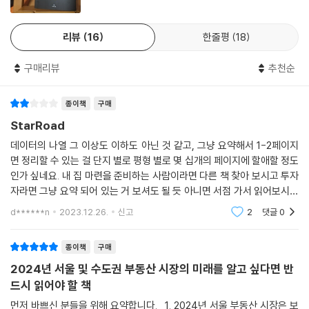
상당한 격차를 보여주며, 이 격차는 4~5년 전에 비해 확대되었다. 25평
형을 기준으로 송파구 엘리트는 강남구의 도곡렉슬과 가격 차이가 존재하
리뷰
16
한줄평
18
지 않았다(33평형은 과거부터 두 단지 간 격차가 존재했고 현재까지 유지
되고 있다). 두 단지는 2010년 대략 7억 원 중반대를 유지했고, 2018년까
구매리뷰
추천순
지도 13억 원 후반대로 비슷한 상황이었다. 그러나 2019년 이후 격차가 벌
어지고 있다. 강남·서초 권역과 송파·강동 권역의 분화를 보여주는 것으로
종이책
구매
보인다. 따라서 매우 미시적 공간 차원에서도 가격 차이가 확대될 가능성
StarRoad
이 높다.
데이터의 나열 그 이상도 이하도 아닌 것 같고, 그냥 요약해서 1-2페이지
---「Part4. 「8개 대장 단지 상세 리포트」」중에서
면 정리할 수 있는 걸 단지 별로 평형 별로 몇 십개의 페이지에 할애할 정도
인가 싶네요. 내 집 마련을 준비하는 사람이라면 다른 책 찾아 보시고 투자
2025년 이후의 저조한 신규 아파트 공급은 2010년대 중후반의 부동산 시
자라면 그냥 요약 되어 있는 거 보셔도 될 듯 아니면 서점 가서 읽어보시는
장 상황을 재현하며 집값이 상승할 가능성이 크다. 2024년은 가격 정체
게 나을 듯... 사서 읽을 정도는 아닌 거 같음 핫플레이스로 신촌 이야기 하
혹은 일부 하락이 이루어지더라도 본인이 실거주자라고 하면 이후 상황을
d******n
2023.12.26.
신고
2
댓글
0
던데...
고려해 전략적으로 대처해야 한다. 특히 현재 전세 거주자의 경우, 2022년
의 전세가격 대폭락은 기억에서 지워야 한다. 전세가격은 항상 인플레이션
종이책
구매
만큼(혹은 그 이상) 상승해왔다. 따라서 인플레이션만큼 전세가격 상승 압
2024년 서울 및 수도권 부동산 시장의 미래를 알고 싶다면 반
력이 존재하는 상황에 신규 주택 물량이 없어진다면, 투자자는 그 상황이
드시 읽어야 할 책
오기 전에 매수 여부를 판단해야 할 것이다. 위험추구형 투자자는 불확실
먼저 바쁘신 분들을 위해 요약합니다. 1. 2024년 서울 부동산 시장은 보