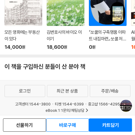
모든 영화에는 부동산
김변호사의 바이오 이
『쏘쿨의 구축명품 아파
A
이 있다
야기
트 내집마련』 쏘쿨 저자
월
온라인 북토크
14,000
18,600
0
1
원
원
원
이 책을 구입하신 분들이 산 분야 책
로그인
최근 본 상품
주문/배송
고객센터 1544-3800
티켓 1544-6399
중고샵 1566-4295
eBook 1:1문의/채팅상담
예스이십사(주) 사업자 정보
선물하기
바로구매
카트담기
이용약관
개인정보처리방침
청소년보호정책
PC버전
회사소개
거래처관계자께