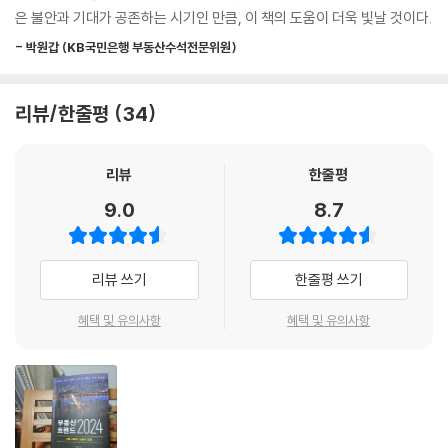
년물 금리가 하락하면서 다른 상황이 나오게 됐다. 부동산 가격 하락이 멈
은 불안과 기대가 공존하는 시기인 만큼, 이 책의 도움이 더욱 빛날 것이다.
연장, 빌라포비아 등 시의성 있는 주제는 물론, 2024년에 가장 중요한 경
추고 일부에서는 급매가 거래되는 등 가격 상승이 나타난 것이다. 이에 더
제지표가 될 ‘국고채 10년물 금리’가 부동산 미칠 영향을 알아본다. Part4
- 박원갑 (KB국민은행 부동산수석전문위원)
해 정부의 각종 세제 완화, 특례보금자리론과 같은 저금리 상품의 출시 그
는 서울시 8개 대장 단지를 평형별로 상세히 분석해 특징과 가격 트렌드를
리고 주택담보대출 금리(신규)가 국고채 10년물 금리에 연동되면서 주택
설명한다. 소형 평수의 중요성과 미시적 공간에서의 가격 격차 확대 등 실
담보대출 금리 하락이 부동산 수요를 증가시킨 점도 무시할 수 없다.
리뷰/한줄평
34
용적 투자 인사이트를 담아냈다. Part5에서는 2024년 서울시 집값에 대
---「Part3. 「2024년 부동산 투자 빅이슈 TOP 6」」중에서
한 전망으로 국내외 변수를 고려한 2개의 시나리오를 제시한다. Part6는
상권 트렌드를 짚어보며 강력히 떠오를 것으로 예상되는 3곳의 핫 플레이
리뷰
한줄평
마포래미안푸르지오가 주는 인사이트는 다음과 같다. 아파트의 투자 수요
스를 소개한다.
는 평당가 못지않게 ‘총액’이 중요하다. 가격이 상승할수록 소형 평형의 평
9.0
8.7
당가는 33평형에 비해 더 상승하며, 이후 하락기에 다시 10~15% 고평가
『부동산 트렌드 2024』는 투자자들이 2024년의 중요한 이슈를 이해하
수준으로 회귀했다. 중요한 것은 9억 원, 15억 원처럼 대출규제 등의 금액
고, 혼란스러운 시장에서 나만의 방향을 잡을 수 있게 돕는 부동산 안내서
적인 임계점을 전후로 투자수익률이 평형별로 달라질 수 있다는 것이다.
리뷰 쓰기
한줄평 쓰기
다. 저자의 전망과 지식을 적극 활용해 다시 찾아온 기회의 창을 활짝 열고
상승기에는 비싸질수록 소형 평형의 수익률이 좋다. 결론은 이렇다. “상승
나아가보자.
혜택 및 유의사항
혜택 및 유의사항
장에는 지역의 대장 단지 소형 평형에 투자하라! 단, 하락장에서는 소형이
더 내려간다.”
---「Part4. 「8개 대장 단지 상세 리포트」」중에서
지역별 가격대의 차이는 명확하게 존재한다. 25평형 기준 가장 높은 가격
대를 보여주는 단지는 반포자이다. 반포자이는 같은 강남권의 도곡렉슬과