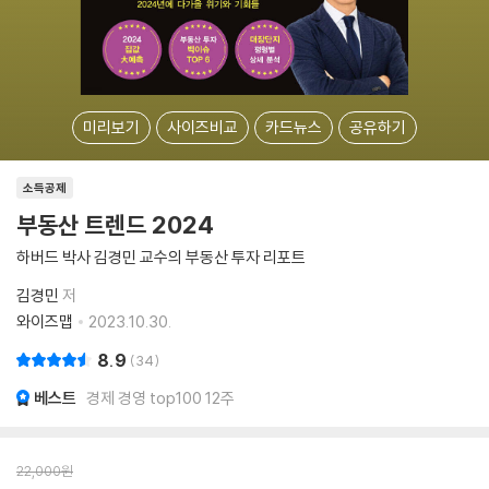
미리보기
사이즈비교
카드뉴스
공유하기
소득공제
부동산 트렌드 2024
하버드 박사 김경민 교수의 부동산 투자 리포트
김경민
저
와이즈맵
2023.10.30.
8.9
34
베스트
경제 경영 top100 12주
22,000
원