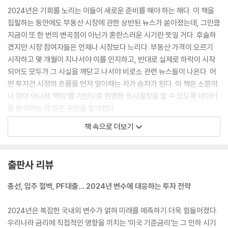
Part 5. 2024년 부동산 가격 大예측
2024년은 기회를 노리는 이들이 새로운 준비를 해야 하는 해다. 이 책을
집필하는 동안에도 부동산 시장에 관한 상반된 뉴스가 쏟아졌는데, 그만큼
1) 서울시 집값 시나리오
지금이 또 한 번의 변곡점이 아닌가 혼란스러운 시기란 뜻일 거다. 후술하
한국, 중국, 미국 변수의 콜라보레이션｜2024년 부동산 시장의 2가지 시
겠지만 시장 참여자들은 언제나 시장보다 느리다. 부동산 가격이 오르기
나리오｜2024년을 맞는 투자자의 전략
시작하고 몇 개월이 지나서야 이를 인지하고, 반대로 실제로 하락이 시작
2) 대한민국 부동산 시장이 가야 할 5가지 방향
되어도 모두가 그 사실을 깨닫고 나서야 비로소 관련 뉴스들이 나온다. 어
보금자리를 위협하는 입주 절벽｜서민 주거복지를 위한 정책제언
떤 투자건 시장의 흐름을 먼저 알아채는 자가 승자가 된다. 이 책은 소문이
information_공공임대주택 확보를 위한 정책 제언
나 감이 아니라 ‘팩트’를 기반으로 현명한 의사결정을 할 수 있도록 데이터
를 분석하는 데 많은 지면을 할애했다.
Part 6. 주목해야 할 ‘핫 플레이스’ TOP 3
---「프롤로그 「거대한 불확실성의 시기, 기회가 다가온다」」중에서
책 속으로 더보기
1) 2022~2023년 핫 플레이스 리뷰
실제로 2022년 하반기와 2023년 상반기, 서울시 아파트 단지는 매도호
어떤 지역이 핫 플레이스가 되는가｜2022~2023년 핫 플레이스의 근황
가 기준으로 2018년 4분기 가격까지 하락한 곳이 나타났다. 하지만 부동
2) 빅데이터로 예측하는 미래의 핫 플레이스
출판사 리뷰
산 하락의 속도는 필자의 예상을 뛰어넘었다. 부동산 대세하락은 서울의
①성수동_계속되는 확장과 변화하는 송정동｜②약수동·금호동_서브 핫
경우 2021년 4분기부터 시작되었고, 2022년에는 가격이 심각한 수준으
총선, 입주 절벽, PF대출… 2024년 변수에 대응하는 투자 전략
플레이스의 재미｜③신촌_대한민국 3대 상권의 부활
로 급락했다. 서울시 전체 아파트 가격은 27% 하락했는데, 특히 중구(-3
참고문헌
5%), 동대문구(-32%), 강동구(-32%), 강서구(-31%), 금천구(-31%),
2024년은 복잡한 국내외 변수가 얽혀 미래를 예측하기 더욱 힘들어졌다.
관악구(-30%)의 낙폭이 컸다. 단지별로 분석을 해봐도 역시 하락 폭이 상
우리나라 금리에 직접적인 영향을 끼치는 ‘미국 기준금리’는 그 인하 시기