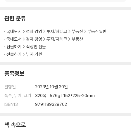
전세 거래 줄고, 경매 물건 늘어나다｜충격적인 2023년 빌라 공급 감소세
｜빌라 절멸의 시대, 나비효과의 끝은?
관련 분류
이슈5) 불확실성_상승과 하락 압력이 공존하다
급격한 시공비 상승, “부동산 개발 못 한다”｜PF대출 연장이 불러올 202
국내도서
경제 경영
투자/재테크
부동산
부동산일반
5년 전세 시장 상승 압력｜경기 활성화를 위한 ‘기준금리 인하’ 가능성｜
국내도서
경제 경영
투자/재테크
부동산
기대와 우려가 공존하는 2024년｜부동산 시장이 변하고 있다
선물하기
직장인 선물
이슈6) 초품아_실거주도 투자도 스쿨존으로
선물하기
부자 기원
왜 모두 ‘초품아’에 열광하는 걸까?｜초등학교에서 100m 멀어질 때마다
집값 1,200만 원 낮아진다
품목정보
Part 4. 8개 대장 단지 상세 리포트
발행일
2023년 10월 30일
1) 서울 대장 단지 평형별 가격 분석
쪽수, 무게, 크기
320쪽 | 576g | 152*225*20mm
왜 ‘대장 단지’를 봐야 하는가?｜①서초구 반포자이｜②강남구 도곡렉슬
ISBN13
9791189328702
｜③송파구 ‘엘리트’｜④성동구 왕십리 뉴타운｜⑤중구 남산타운｜⑥
마포구 마포래미안푸르지오｜⑦서대문구 DMC파크뷰자이｜⑧관악구
관악드림타운｜대장 단지 분석으로 보는 5가지 인사이트
책 속으로