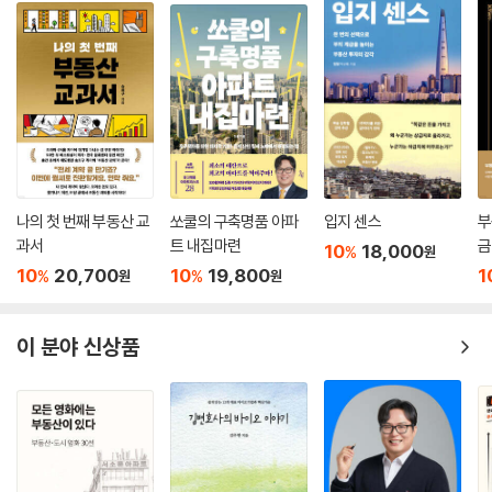
나의 첫 번째 부동산 교
쏘쿨의 구축명품 아파
입지 센스
부
과서
트 내집마련
금
10
18,000
%
원
10
20,700
10
19,800
1
%
%
원
원
이 분야 신상품