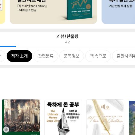
리뷰/한줄평
42
차
저자 소개
관련분류
품목정보
책 속으로
출판사 리