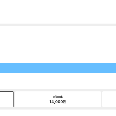
eBook
14,000
원