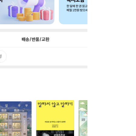
배송/반품/교환
뷰