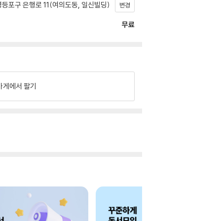
등포구 은행로 11(여의도동, 일신빌딩)
변경
무료
가게에서 팔기