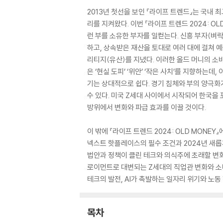
2013년 첫선을 보인 『라이프 트렌드』는 국내
리를 지켜왔다. 이번 『라이프 트렌드 2024: OL
런 부를 소유한 부자를 일컫는다. 신흥 부자(벼락부
하고, 상속받은 재산을 토대로 여러 대에 걸쳐 
리티지(유산)를 지녔다. 이러한 올드 머니의 소
은 ‘현실 도피’ ‘위안’ ‘작은 사치’를 지향하
기는 상대적으로 쉽다. 경기 침체와 부의 양극화
수 있다. 미국 Z세대 사이에서 시작되어 한국을 
방위에서 변화와 파급 효과를 이끌 것이다.
이 밖에 『라이프 트렌드 2024: OLD MO
넥스트 핫플레이스의 필수 조건과 2024년 새롭
법안과 정책이 클린 테크와 의식주에 초래할 변화
로이먼트로 대변되는 Z세대의 직업관 변화와 소
테크의 발전, AI가 촉발하는 일자리 위기와 노동
목차