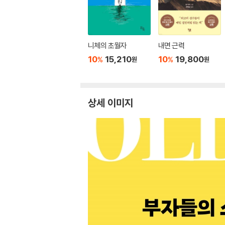
니체의 초월자
내면 근력
10
15,210
10
19,800
%
%
원
원
상세 이미지