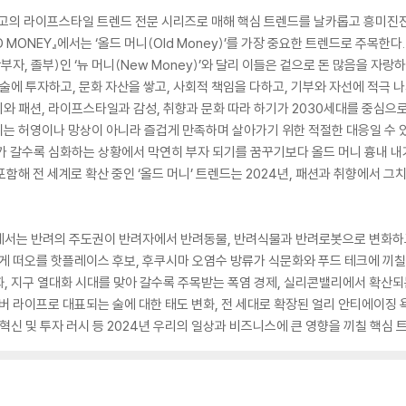
 최고의 라이프스타일 트렌드 전문 시리즈로 매해 핵심 트렌드를 날카롭고 흥미진진
D MONEY』에서는 ‘올드 머니(Old Money)’를 가장 중요한 트렌드로 주목한다.
자, 졸부)인 ‘뉴 머니(New Money)’와 달리 이들은 겉으로 돈 많음을 자랑하
예술에 투자하고, 문화 자산을 쌓고, 사회적 책임을 다하고, 기부와 자선에 적극
비와 패션, 라이프스타일과 감성, 취향과 문화 따라 하기가 2030세대를 중심으
는데, 이는 허영이나 망상이 아니라 즐겁게 만족하며 살아가기 위한 적절한 대응일 수
가 갈수록 심화하는 상황에서 막연히 부자 되기를 꿈꾸기보다 올드 머니 흉내 내
포함해 전 세계로 확산 중인 ‘올드 머니’ 트렌드는 2024년, 패션과 취향에서 그
NEY』에서는 반려의 주도권이 반려자에서 반려동물, 반려식물과 반려로봇으로 변화
게 떠오를 핫플레이스 후보, 후쿠시마 오염수 방류가 식문화와 푸드 테크에 끼칠 
, 지구 열대화 시대를 맞아 갈수록 주목받는 폭염 경제, 실리콘밸리에서 확산되
버 라이프로 대표되는 술에 대한 태도 변화, 전 세대로 확장된 얼리 안티에이징
 혁신 및 투자 러시 등 2024년 우리의 일상과 비즈니스에 큰 영향을 끼칠 핵심