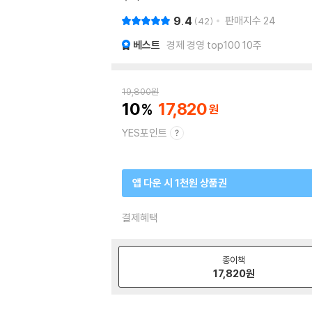
9.4
판매지수
24
42
베스트
경제 경영 top100 10주
19,800
원
10
17,820
YES포인트
앱 다운 시 1천원 상품권
결제혜택
종이책
17,820
원