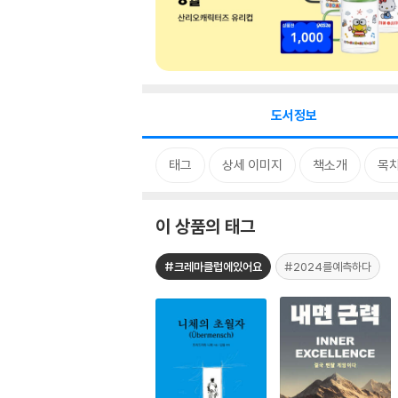
도서정보
태그
상세 이미지
책소개
목
이 상품의 태그
#크레마클럽에있어요
#2024를예측하다