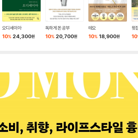
오디세이아
독하게 돈 공부
테오
윗집
10
24,300
10
20,700
10
18,900
10
%
%
%
원
원
원