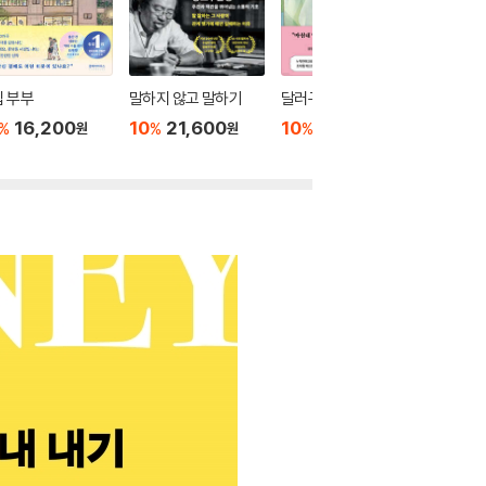
 부부
말하지 않고 말하기
달러구트 꿈 백화점 0
위버멘
16,200
10
21,600
10
16,020
10
1
%
%
%
%
원
원
원