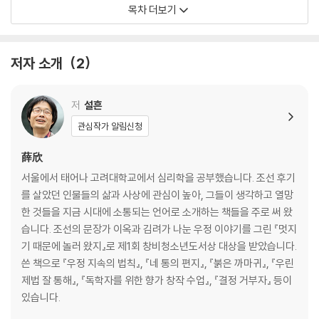
목차 더보기
2장 내 마음이 유독 아팠던 이유
난 네가 친구인 줄 알았어
저자 소개
2
나도 싫은 내 모습
누구에게나 외로운 밤은 찾아온다
저
설흔
3장 누가 뭐라든 오직 ‘나’
관심작가 알림신청
도망간 ‘나’를 잡으라고?
薛欣
나를 만나는 법
서울에서 태어나 고려대학교에서 심리학을 공부했습니다. 조선 후기
나의 가치를 알아주는 사람
를 살았던 인물들의 삶과 사상에 관심이 높아, 그들이 생각하고 열망
진짜 어른
한 것들을 지금 시대에 소통되는 언어로 소개하는 책들을 주로 써 왔
반드시 누군가는 손을 내민다
습니다. 조선의 문장가 이옥과 김려가 나눈 우정 이야기를 그린 『멋지
기 때문에 놀러 왔지』로 제1회 창비청소년도서상 대상을 받았습니다.
4장 가장 미련한 후회
쓴 책으로 『우정 지속의 법칙』, 『네 통의 편지』, 『붉은 까마귀』, 『우린
제법 잘 통해』, 『독학자를 위한 향가 창작 수업』, 『결정 거부자』 등이
떠난 후에 알게 되는 빈자리
있습니다.
부모의 마음