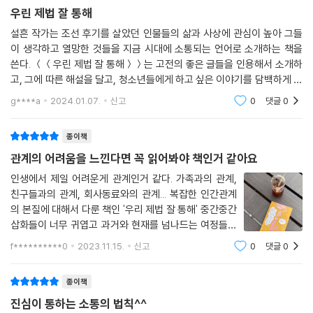
우린 제법 잘 통해
진짜 소통은 자신과 먼저 통하는 데서 시작된다
설흔 작가는 조선 후기를 살았던 인물들의 삶과 사상에 관심이 높아 그들
이 생각하고 열망한 것들을 지금 시대에 소통되는 언어로 소개하는 책을
사람들은 왜 나를 알아주지 않을까? 나 자신이 너무 싫고 부끄러울 때는 어
쓴다. ＜＜우린 제법 잘 통해＞＞는 고전의 좋은 글들을 인용해서 소개하
떡하면 될까? 낮은 자아 존중감이나 열등감, 수치심 등 자신과의 관계를
고, 그에 따른 해설을 달고, 청소년들에게 하고 싶은 이야기를 담백하게 덧
잘 못 풀어서 엉망이 되는 경우도 많다. 그럴 땐 오히려 나 자신을 친구로
붙인다.진짜 우정, 내 마음이 유독 아팠던 이유, 누가 뭐라든 오직 '나', '가
삼아 보는 건 어떨까? 이덕무는 박학다식하고 문장이 뛰어나 중국에까지
g****a
2024.01.07.
신고
0
댓글
0
장 미련한 후회
명성이 알려질 정도였으나 서자라는 이유로 크게 중용되지 못했다. 그에게
세상에 대한 울분이 없었을 리가 없지만, 그는 자신을 다스릴 줄 알았다.
종이책
“누구와 이야기를 나누어야 할까? 시험 삼아 내 입으로 소리 내어 글을 읽
관계의 어려움을 느낀다면 꼭 읽어봐야 책인거 같아요
었다. 내 귀가 들어 주었다. 내 손으로 직접 글을 썼다. 내 눈이 보아 주었다.
인생에서 제일 어려운게 관계인거 같다. 가족과의 관계,
무슨 소리냐고? 나 자신을 친구로 삼은 것이다. 그러니 도대체 무슨 원망이
친구들과의 관계, 회사동료와의 관계... 복잡한 인간관계
있겠는가?” 정약용도 비슷한 말을 했다. “천하 만물 중에 지켜야 할 것은
의 본질에 대해서 다룬 책인 '우리 제법 잘 통해' 중간중간
오직 ‘나’밖엔 없다. … 천하 만물 중 목숨 걸고 지킬 만한 건 ‘나’ 말고는 없
삽화들이 너무 귀엽고 과거와 현재를 넘나드는 여정들이
다.” 그가 18년의 유배 생활에서도 피폐해지지 않을 수 있었던 건 이덕무
들어서 지루하지 않게 읽혀졌고, 다 읽고나서 진한 여운이
f**********0
2023.11.15.
신고
0
댓글
0
와 같이 자신과의 소통을 놓지 않았기 때문이었다. 저자는 ‘나’를 발견했다
남게 되었다. 고전속 인물들의 이야기로 많은 깨달음을 얻
고 해서, ‘나’를 친구 삼았다고 해서, 영원히 자신만 바라보며 살 수는 없다
을수 있었던 책이다. 고전히
종이책
고 말한다. ‘나’를 찾았으면 다시 한번 나를 내쳤던 세상으로 나아가라고 말
이다.
진심이 통하는 소통의 법칙^^