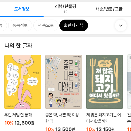
리뷰/한줄평
도서정보
배송/반품/교환
12
류
품목정보
책 속으로
출판사 리뷰
나의 한 글자
우린 제법 잘 통해
좋은 약, 나쁜 약, 이상
저 많은 돼지고기는 어
건
한 약
디서 왔을까?
는
10
12,600
%
원
10
13,500
10
12,150
1
%
%
원
원