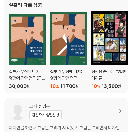
자식의 마음
설흔
의 다른 상품
5장 진심이 통하는 관계의 법칙
남 탓할 시간에 나부터 돌아보자
칭찬할 때 칭찬하고, 욕해야 할 때 욕하자
믿고 신뢰하면 마음을 얻는다
말을 아끼자! 그래도 할 말은 하자
서투른 사람도 필요하다
도울 때는 최선을 다하자
질투가 우정에 미치는
질투가 우정에 미치는
정약용 좀 아는 특별반
먼저 베풀자
영향에 관한 연구 (큰글
영향에 관한 연구
아이들
자책)
30,000
10
11,700
10
13,500
%
%
원
원
원
6장 함께 살아가는 세상
나를 살게 하는 것들
그림
신병근
같은 입장에서 공감하기
관심작가 알림신청
약자들의 고통 이해하기
개를 기르지 않는 이유
디자인을 하면서 그림을 그리기 시작했고, 그림을 그리면서 디자인
나무를 베지 못하는 마음