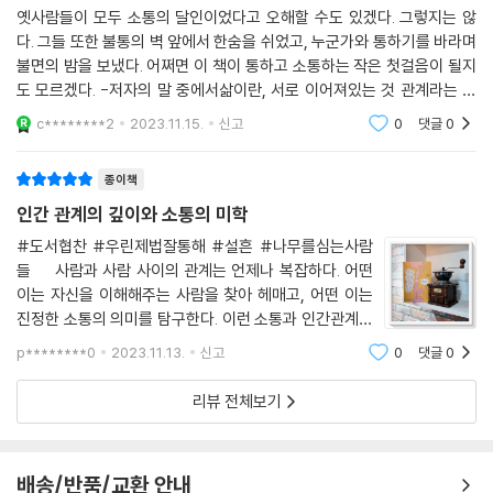
옛사람들이 모두 소통의 달인이었다고 오해할 수도 있겠다. 그렇지는 않
소통을 위해 키워야 할 관계의 법칙
다. 그들 또한 불통의 벽 앞에서 한숨을 쉬었고, 누군가와 통하기를 바라며
불면의 밤을 보냈다. 어쩌면 이 책이 통하고 소통하는 작은 첫걸음이 될지
금수저 중 금수저인 남공철은 신분이 낮은 화가 최북과 어울려 지냈고, 홍
도 모르겠다. -저자의 말 중에서삶이란, 서로 이어져있는 것 관계라는 것
길주는 서른여섯 살 차이의 친구의 아버지였던 이명호와 친구로 지냈다. 3
을 무시할 수 없죠..그래서 소통이 중요하고,상대가 누구가 되던 간에통하
c********2
2023.11.15.
신고
0
댓글
0
지 않는 순간과
0대의 박지원은 10대의 박제가를 처음 만나 손수 밥을 지어주며 대접했
고, 강세황은 어린 김홍도를 제자로 맞아 동료이자 친구로 일평생을 함께
종이책
지냈다. 스승과 제자로 수십 년을 지낸 안정복과 이익이 얼굴을 맞대고 이
인간 관계의 깊이와 소통의 미학
야기를 나눈 것은 단 한 번밖에 없었다. 이들 모두는 세상을 바라보는 눈,
삶을 살아가는 자세, 공부의 뜻에서 서로 통하였기에 신분도, 나이도, 직업
#도서협찬 #우린제법잘통해 #설흔 #나무를심는사람
들 사람과 사람 사이의 관계는 언제나 복잡하다. 어떤
도 달랐지만, 함께 벗하며 지낼 수 있었다. 얼마큼의 재산을 가졌는지, 학문
이는 자신을 이해해주는 사람을 찾아 헤매고, 어떤 이는
의 수준은 어떤지와 같은 세간의 기준을 넘어 벗으로 스승으로 인생의 동
진정한 소통의 의미를 탐구한다. 이런 소통과 인간관계의
반자로 삼기에는 충분한 사람이라는 것을 서로 알아보았던 것이다. 진심
본질을 깊이 있게 다룬 책이 바로 ＜우린 제법 잘 통해＞
하나로 통하는, 정신적 차원의 소통을 보여 준 것이다. 이들의 관계를 통해
p********0
2023.11.13.
신고
0
댓글
0
이다. ＜우린 제법 잘 통해＞의 설흔 작가는 역사 속 인
진정한 소통이란 누가 나를 알아주기를 바라는 게 아니라 진실한 누군가를
물들의 삶과 사상을 탐구하며,
리뷰 전체보기
알아보는 눈을 가지는 것임을 이 책은 보여 준다.
자연을 사랑하며 세상과 소통하는 자세를 배우다
배송/반품/교환 안내