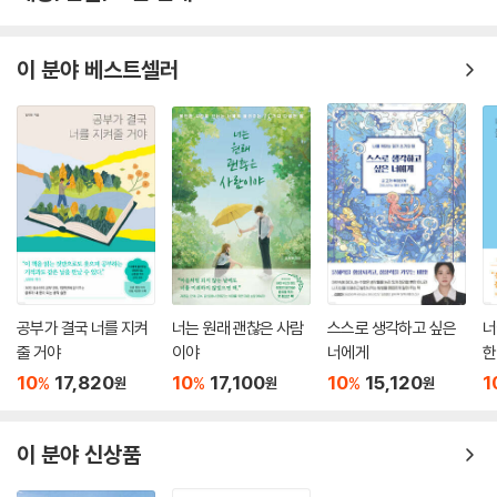
이 책은 단순히 사람과의 소통만을 이야기하지 않는다. 파리와 같은 작은
동물과 나무에 깃든 생명에까지 관심을 기울인다. 쌀 한 톨 제 손으로 지어
이 분야 베스트셀러
본 적 없지만, 농부의 마음으로 밥을 대하는 대학자 이익, 노비와 같은 약자
의 고통에 귀 기울이며 함께 아파하는 진정한 선비의 모습, 자신이 기르던
개나 말이 죽음을 앞두고 있을 때 보여 준 태도 등 다양한 소통의 모습을 보
여 준다. 옛사람들이 지금의 언어인 동물권이나 환경권에 대해 논하지는
않았지만, 당시 기준으로 상당히 앞서간 사상을 보여 준다.
고전 산문, 이렇게 술술 읽힌다고?
박지원, 이덕무, 박제가, 정약용과 같이 널리 알려진 실학자들의 고전 산문
이 인기를 끌면서 고전 산문에 대한 관심은 높아지고 있으나 청소년들이
공부가 결국 너를 지켜
너는 원래 괜찮은 사람
스스로 생각하고 싶은
너
읽기에는 버거운 부분들이 많다. 한자로 쓰인 글을 한글로 옮기면서 ‘원전
줄 거야
이야
너에게
한
에 충실함’을 강조하다 보니 어른이 읽기 힘든 경우들도 종종 발생한다. 오
10
17,820
10
17,100
10
15,120
1
%
%
%
원
원
원
랫동안 실학자와 고전 산문을 연구해 온 작가 설흔은 청소년들이 읽기 쉽
게 고전을 한글로 옮겼다. 원전에 담긴 기본 정신은 살리되 요즘 청소년들
도 이해할 수 있는 문장으로 다듬은 것이다. 아무리 좋은 내용이라도 고전
이 분야 신상품
산문만 쭉 이어지면 지루할 수 있다. 또 산문에 관련된 배경 지식이 있어야
풍부하게 이해할 수 있고, 산문에 대한 전문가의 해석이 있어야 깊은 의미