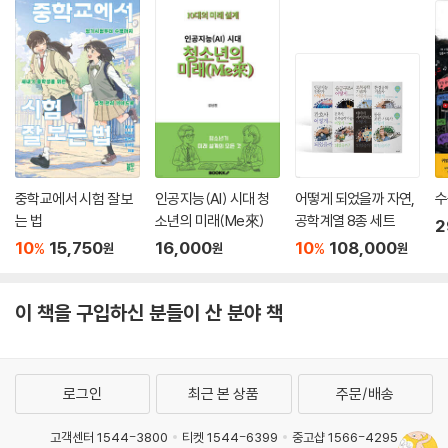
를 손쉽게 알아차릴 수 있다. 작가 설흔은 청소년들의 눈높이에 딱 맞춘 재
미난 해설로 고전 산문의 세계에 빠져들 수 있도록 돕는다. 《우린 제법 잘
통해》는 2017년 《고전 산문에 빠져 봐》를 재미있는 삽화를 추가하여 새롭
게 만들어 냈다. 고전 명문을 읽으면서 얽힌 관계를 풀어갈 해답을 얻을 수
있을 것이다. 서툴고 어렵지만, 좋은 관계를 맺고 싶을 때 멘토로 삼을 수
있는 좋은 문장들을 만날 수 있을 것이다.
중학교에서 시험 잘 보
인공지능(AI) 시대 청
어떻게 되었을까 자연,
수
는 법
소년의 미래(Me來)
공학계열 8종 세트
2
10
15,750
16,000
10
108,000
%
%
원
원
원
이 책을 구입하신 분들이 산 분야 책
로그인
최근 본 상품
주문/배송
고객센터 1544-3800
티켓 1544-6399
중고샵 1566-4295