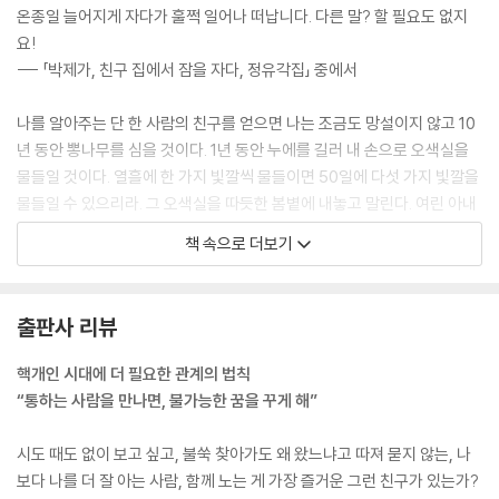
온종일 늘어지게 자다가 훌쩍 일어나 떠납니다. 다른 말? 할 필요도 없지
요!
--- 「박제가, 친구 집에서 잠을 자다, 정유각집」 중에서
나를 알아주는 단 한 사람의 친구를 얻으면 나는 조금도 망설이지 않고 10
년 동안 뽕나무를 심을 것이다. 1년 동안 누에를 길러 내 손으로 오색실을
물들일 것이다. 열흘에 한 가지 빛깔씩 물들이면 50일에 다섯 가지 빛깔을
물들일 수 있으리라. 그 오색실을 따듯한 봄볕에 내놓고 말린다. 여린 아내
에게 부탁해 백 번 달군 금침으로 친구의 얼굴을 수놓게 한다. 고운 비단으
책 속으로 더보기
로 장식하고는 옛 느낌이 나는 옥을 달아 축을 만든다. 뾰족하고 험준한 산
과 세차게 흐르는 물 사이에 펼쳐 놓고 말없이 바라본다. 해가 지면 다시 품
에 안고 집으로 돌아온다.
출판사 리뷰
--- 「이덕무, 단 한 사람의 친구, 청장관전서」 중에서
핵개인 시대에 더 필요한 관계의 법칙
어느 날 아이가 이렇게 물었습니다. “저에겐 아버지가 있는데, 아버지에겐
“통하는 사람을 만나면, 불가능한 꿈을 꾸게 해”
왜 아버지가 없어요? 아버지의 어머니는 어디에 있어요? 아버지도 어머니
젖을 먹고 자랐어요?” 나도 모르게 아이를 무릎 아래로 밀쳤습니다. 그러
시도 때도 없이 보고 싶고, 불쑥 찾아가도 왜 왔느냐고 따져 묻지 않는, 나
곤 한참을 울었습니다.
보다 나를 더 잘 아는 사람, 함께 노는 게 가장 즐거운 그런 친구가 있는가?
--- 「박지원, 아이의 질문, 연암집」 중에서