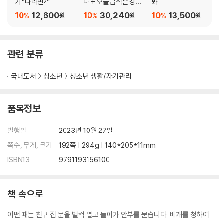
기 “나라면?”
다 + 오늘 급식은 경제
봐
입니다 세트
10
12,600
10
30,240
10
13,500
%
%
%
원
원
원
관련 분류
국내도서
청소년
청소년 생활/자기관리
품목정보
발행일
2023년 10월 27일
쪽수, 무게, 크기
192쪽 | 294g | 140*205*11mm
ISBN13
9791193156100
책 속으로
어떤 때는 친구 집 문을 벌컥 열고 들어가 안부를 묻습니다. 베개를 청하여