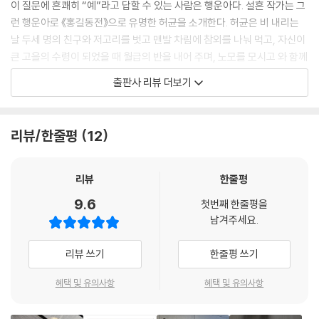
이 질문에 흔쾌히 “예”라고 답할 수 있는 사람은 행운아다. 설흔 작가는 그
런 행운아로 《홍길동전》으로 유명한 허균을 소개한다. 허균은 비 내리는
되도록 밖에 나가지 말아야겠다. 그게 내게 이로울 것 같다. 잘하느니 못하
날 두세 명의 친구와 저고리를 벗고 맨발 차림에 참외를 나눠 먹고, 자신이
느니 하는 말을 듣지 않아도 되고, 촌스러운 내 모습을 보지 않아도 되고,
큰 고을의 수령이 되었을 때 월급의 반을 내어 주며, 노모를 모시고 와 함께
재주와 지혜가 없는 내 몸과 마주치지 않아도 되니 말이다. … 그저 숲에서
지내자는 제안을 할 친구가 있었다. 명문가의 자손이었던 허균은 자유분방
출판사 리뷰 더보기
나오지 않는 사나운 호랑이가 되어야 할 따름이지.
하고 이야기를 짓는 데 탁월한 재능을 가졌지만, 당시 조선에선 ‘천지간의
--- 「유만주, 호랑이, 흠영」 중에서
한 괴물’이라며 날선 비판을 받았다. 그럼에도 허균은 서슬 퍼렇게 사회를
비판하며, 신분이 다른 다양한 출신의 사람들과 거리낌 없이 교류했다. 그
리뷰/한줄평
12
나는 거울을 가져다가 나를 비춰 보고, 책을 열어 그분의 글을 읽어 본다.
중에는 서얼 출신도 있었고, 기생도 있었다. “인간을 사랑하고, 차별 없는
그분의 문장이 지금의 내가 된다. 내일도 거울을 가져다가 나를 비춰 보고,
세상, 약자가 살 수 있는 세상을 꿈꾸었던” 허균은 자신의 진심을 거리낌
책을 열어 그분의 글을 읽어 볼 것이다. 그분의 문장이 내일의 내가 될 것이
없이 행동으로 보이며, 자신의 사상을 실천한 것이다. 뜻이 통하는 진정한
리뷰
한줄평
다. 내년에도 거울을 가져다가 나를 비춰 보고, 책을 열어 그분의 글을 읽어
친구를 가졌기에 가능했다.
9.6
볼 것이다. 그분의 문장이 내년의 내가 될 것이다.
첫번째 한줄평을
남겨주세요.
--- 「홍길주, 연암집을 읽다, 표롱을첨」 중에서
서툰 관계 때문에 상처받고 외로운 밤,
고전의 글들이 네 어깨를 툭툭 두드려 줄 것이다
리뷰 쓰기
한줄평 쓰기
천하 만물 중 목숨 걸고 지킬 만한 건 ‘나’ 말고는 없다.
--- 「정약용, 나를 지키는 집, 여유당전서」 중에서
함께 어울리며 행복한 시간을 보낼 친구가 있다 해도, 마냥 즐겁기만 한 것
혜택 및 유의사항
혜택 및 유의사항
은 아니다. 오히려 가깝다고 믿었기에 더 철저하게 외로울 때도 생긴다. 명
세상에서 쓸 만하다 인정받는 이들은 분명 쓸모없는 사람입니다. 쓸모없다
문으로 명성을 떨치던 박지원도 자신을 잘 이해한다고 생각한 사람에게 오