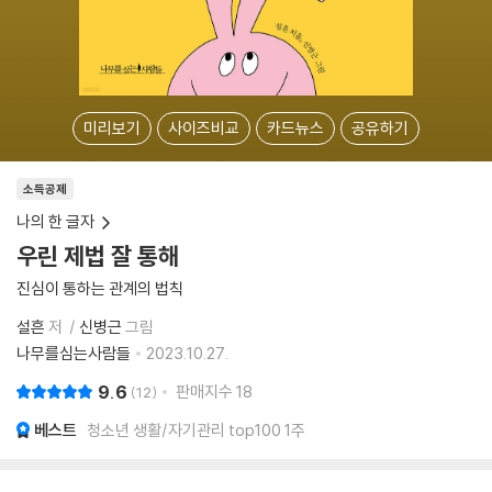
미리보기
사이즈비교
카드뉴스
공유하기
소득공제
나의 한 글자
우린 제법 잘 통해
진심이 통하는 관계의 법칙
설흔
저
신병근
그림
나무를심는사람들
2023.10.27.
9.6
판매지수
18
12
베스트
청소년 생활/자기관리 top100 1주