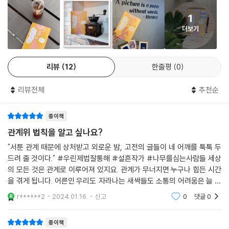
는 말을 듣는 사람, 그 사람이야말로 실은 쓸 만한 사람이지요.
해받고, 천재 소리 듣던 박제가도 아무도 알아주지 않아 괴로운 밤을 보냈
--- 「박지원, 쓸모에 대해, 연암집」 중에서
1
다. 서얼 문사 박제가는 중국을 다녀온 뒤 개방과 혁신을 역설하는 책 《북
더보기
학의》를 지었지만 철저하게 외면을 받았다. 추사 김정희는 삼총사라 부를
칭찬할 때 칭찬하지 않으면 인색하다. 욕해야 할 때 욕하지 않으면 나약하
만큼 가까웠던 친구와 이유도 모른 채 왕래가 끊겼고, 자신이 제주도로 유
다.
배를 떠난 사이 그 친구가 죽는 바람에 화해할 시간도 없었다. 《열하일기》
리뷰
12
한줄평
0
--- 「이덕무, 칭찬과 욕, 청장관전서」 중에서
를 짓고 친구들 앞에서 낭독하던 날, 박지원은 스무 살이나 어린 박남수가
《열하일기》의 초고를 불태우려고 덤비는 일을 겪었다. 설흔 작가가 모아놓
리뷰전체
추천순
은 글들을 읽다 보면 300년 전에 살았던 옛사람들이 지금 우리와 똑같은
고민을 하고 있다는 게 놀랍다. 그리고 궁금해진다. “과연 그들은 어떻게
종이책
그 깊고 어두운 우물을 스스로 걸어 나올 수 있었을까?” 힘든 시간을 겪었
을 때 제아무리 잘난 사람이라도 마음의 상처를 피할 수는 없다. 상처받은
관계위 법칙을 알고 싶나요?
사람에겐 시간도 약이 되지 못한다. 괜찮을 리가 없는 게 정상이다. 이 글에
"서툰 관계 때문에 상처받고 외로운 밤, 고전의 글들이 네 어깨를 툭툭 두
수록된 옛사람들도 마찬가지였다. 불면의 나날을 보냈고, 원통해하며 어찌
드려 줄 것이다." #우린제법잘통해 #설흔작가 #나무를심는사람들 세상
할 바를 몰랐다. 한 분야에서 대가를 이룬 사람들이지만, 그들 모두가 언제
의 모든 것은 관계로 이루어져 있지요. 관계가 무너지면 누구나 힘든 시간
나 소통의 달인은 아니었다. 그러나 불통을 경험했기에 소통의 귀함을 알
을 겪게 됩니다. 어른인 우리도 자라나는 새싹들도 소통의 어려움은 늘 찾
게 되었다. 시대가 바뀌어도 인간의 내면은 크게 달라지지 않았기에, 몇 세
아오기 마련이겠죠. 혹시, '진~짜 말 안통한다' 라는 말 해보신 적 있나
r******2
2024.01.16.
신고
0
댓글
0
요? (마음으로라도
대 앞서 같은 고민을 겪은 이들이 들려주는 깊은 통찰은 지금 여기에서도
여전히 유효하다.
종이책