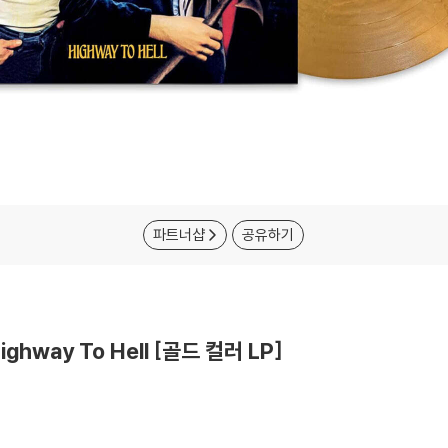
파트너샵
공유하기
ghway To Hell [골드 컬러 LP]