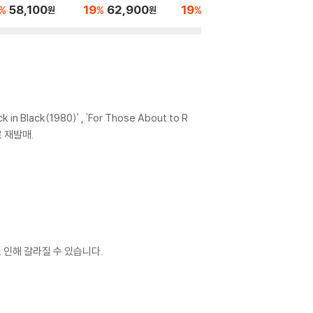
[골드 컬러 LP]
컬러 LP]
드 컬러 LP]
컬러 LP]
58,100
19
62,900
19
54,300
19
5
%
%
%
%
원
원
원
ck in Black(1980)' , 'For Those About to R
l로 재발매.
 인해 갈라질 수 있습니다.