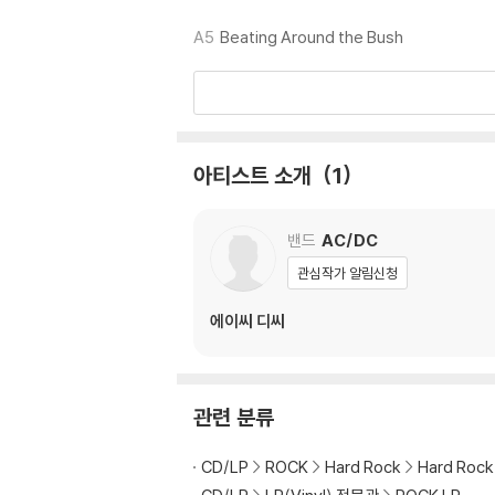
2) 컬러 디스크의 특성상 제작 공정시 앨범마다
A5
Beating Around the Bush
3) 컬러 디스크는 제작 과정에서 다른 색상 염료
※ 반품/교환 안내
1) 불량으로 인한 반품/교환 요청 시에는 불량 
관련 사진과 동영상 및 재생 기기 모델명을 첨부
아티스트 소개
1
2) LP는 잦은 배송 과정에서 재킷에 손상이 
밴드
AC/DC
관심작가 알림신청
에이씨 디씨
관련 분류
CD/LP
ROCK
Hard Rock
Hard Roc