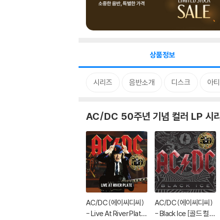
상품정보
시리즈
음반소개
디스크
아티
AC/DC 50주년 기념 컬러 LP 시
AC/DC (에이씨디씨)
AC/DC (에이씨디씨)
- Live At River Plate
- Black Ice [골드 컬러