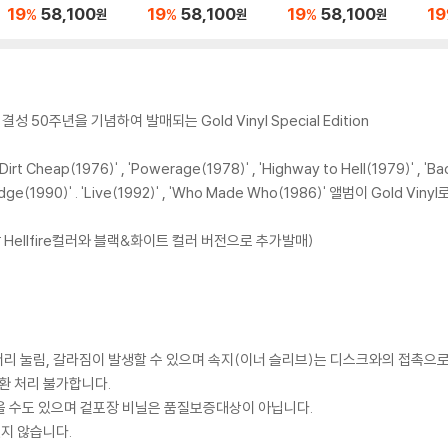
컬러 LP]
드 컬러 LP]
h [골드 컬러 LP]
o 
19
58,100
19
58,100
19
58,100
19
%
%
%
원
원
원
50주년을 기념하여 발매되는 Gold Vinyl Special Edition
Dirt Cheap(1976)' , 'Powerage(1978)' , 'Highway to Hell(1979)' , 'Ba
 Edge(1990)' . 'Live(1992)' , 'Who Made Who(1986)' 앨범이 Gold Viny
범은 각각 Hellfire컬러와 블랙&화이트 컬러 버전으로 추가발매)
모서리 눌림, 갈라짐이 발생할 수 있으며 속지(이너 슬리브)는 디스크와의 접촉으로
환 처리 불가합니다.
을 수도 있으며 겉포장 비닐은 품질보증대상이 아닙니다.
있지 않습니다.