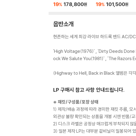
[골드 컬러 3LP]
2LP]
19
178,800
19
101,500
%
%
원
원
음반소개
현존하는 세계 최강 라이브 하드록 밴드 AC/DC 결성 
'High Voltage(1976)' , 'Dirty Deeds Done 
ock We Salute You(1981)' , 'The Razors
(Highway to Hell, Back in Black 앨
LP 구매시 참고 사항 안내드립니다.
※ 재킷/구성품/포장 상태
1) 제작/배송 과정에 따라 경미한 재킷 주름, 
외관상 불량 확인되는 상품을 개봉 시엔 반품/교
2) 디스크 라벨은 공정상 매끄럽게 부착되지 않
3) 일본 제작 LP는 대부분 겉비닐이 밀봉되어 