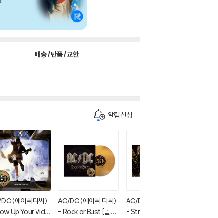
배송/반품/교환
알림신청
/DC (에이씨디씨)
AC/DC (에이씨 디씨)
AC/DC (에이씨 디씨)
AC/DC
low Up Your Vide
- Rock or Bust [골드
- Stiff Upper Lip [골
- Ballb