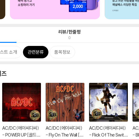
리뷰/한줄평
0
스트 소개
관련분류
품목정보
리즈
AC/DC (에이씨디씨)
AC/DC (에이씨디씨)
AC/DC (에이씨디씨)
AC
- POWER UP [골드
- Fly On The Wall [골
- Flick Of The Switc
- B