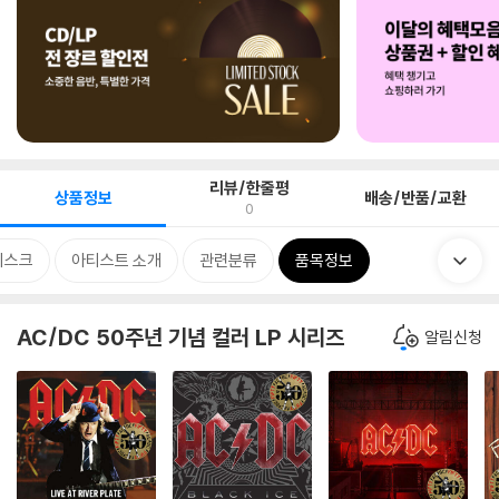
리뷰/한줄평
상품정보
배송/반품/교환
0
디스크
아티스트 소개
관련분류
품목정보
AC/DC 50주년 기념 컬러 LP 시리즈
알림신청