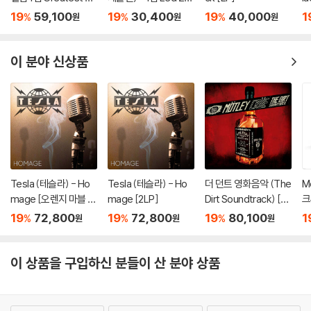
s I [2LP]
ppelin I [LP]
CD
19
59,100
19
30,400
19
40,000
1
%
%
%
원
원
원
이 분야 신상품
Tesla (테슬라) - Ho
Tesla (테슬라) - Ho
더 던트 영화음악 (The
M
mage [오렌지 마블 컬
mage [2LP]
Dirt Soundtrack) [2L
크
러 2LP]
P]
O
19
72,800
19
72,800
19
80,100
1
%
%
%
원
원
원
컬
이 상품을 구입하신 분들이 산 분야 상품