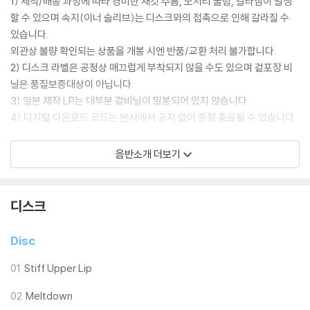
1) 제작/배송 과정에 따라 경미한 재킷 주름, 모서리 눌림, 갈라짐이 발생
할 수 있으며 속지(이너 슬리브)는 디스크와의 접촉으로 인해 갈라질 수
있습니다.
외관상 불량 확인되는 상품을 개봉 시엔 반품/교환 처리 불가합니다.
2) 디스크 라벨은 공정상 매끄럽게 부착되지 않을 수도 있으며 겉포장 비
닐은 품질보증대상이 아닙니다.
3) 일본 제작 LP는 대부분 겉비닐이 밀봉되어 있지 않습니다.
4) 디지털 다운로드 코드는 본사에서 공지 없이 증정 종료될 수 있습니다.
※ 재생 불량
음반소개 더보기
1) 침압 조절 기능이 없는 턴테이블을 사용하시는 경우, (주로 올인원 형태
모델) 다이내믹 사운드의 편차가 큰 트랙을 재생할 때 이상 현상이 발생할
수 있습니다.
디스크
기기 문제로 인해 발생하는 재생 불량 현상에 대해서는 반품/교환이 불가
하니 침압 조절이 가능한 기기에서 재생하실 것을 권유 드립니다.
Disc
2) 디스크는 정전기와 먼지로 인해 재생이 원활하지 않은 경우가 있습니
다. 전용 제품으로 이를 제거하면 대부분 해결됩니다.
01
Stiff Upper Lip
3) 바늘에 먼지가 쌓이는 경우에도 재생이 원활하지 않을 수 있습니다.
02
Meltdown