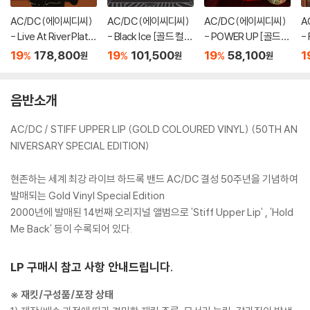
AC/DC (에이씨디씨)
AC/DC (에이씨디씨)
AC/DC (에이씨디씨)
A
- Live At River Plate
- Black Ice [골드 컬러
- POWER UP [골드
- 
[골드 컬러 3LP]
2LP]
컬러 LP]
드
19
178,800
19
101,500
19
58,100
1
%
%
%
원
원
원
음반소개
AC/DC / STIFF UPPER LIP (GOLD COLOURED VINYL) (50TH AN
NIVERSARY SPECIAL EDITION)
현존하는 세계 최강 라이브 하드록 밴드 AC/DC 결성 50주년을 기념하여
발매되는 Gold Vinyl Special Edition
2000년에 발매된 14번째 오리지널 앨범으로 'Stiff Upper Lip' , 'Hold
Me Back' 등이 수록되어 있다.
LP 구매시 참고 사항 안내드립니다.
※ 재킷/구성품/포장 상태