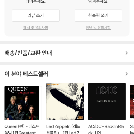
되어주세요.
남겨주세요.
리뷰 쓰기
한줄평 쓰기
혜택 및 유의사항
혜택 및 유의사항
배송/반품/교환 안내
이 분야 베스트셀러
Queen (퀸) - 베스트
Led Zeppelin (레드
AC/DC - Back In Bla
S
앨범 1집 Greatest Hit
제플린) - 1집 Led Ze
ck [LP]
la