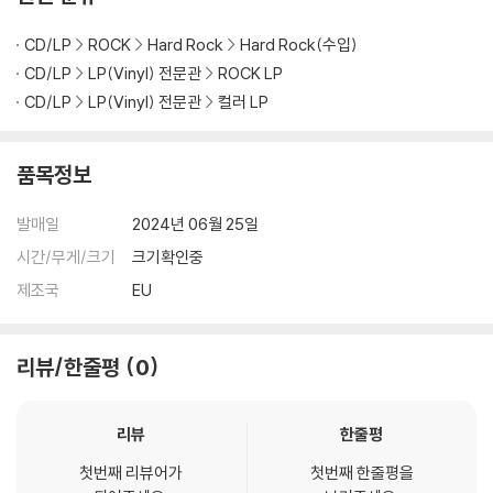
3) 컬러 디스크는 제작 과정에서 다른 색상 염료가 섞여 얼룩과 번짐, 반점
CD/LP
ROCK
Hard Rock
Hard Rock(수입)
등이 발생할 수 있습니다.
CD/LP
LP(Vinyl) 전문관
ROCK LP
※ 반품/교환 안내
CD/LP
LP(Vinyl) 전문관
컬러 LP
1) 불량으로 인한 반품/교환 요청 시에는 불량 확인을 위해 개봉 시의 동영
상을 요청할 수 있으며, 동영상이 없는 경우 반품/교환이 제한될 수 있습니
품목정보
다.
관련 사진과 동영상 및 재생 기기 모델명을 첨부하여 첨부하여 고객센터에
발매일
2024년 06월 25일
문의 바랍니다.
2) LP는 잦은 배송 과정에서 재킷에 손상이 발생할 가능성이 높고 재판매
시간/무게/크기
크기확인중
가 어려우므로 신중한 구매를 부탁드립니다.
제조국
EU
리뷰/한줄평
0
리뷰
한줄평
첫번째 리뷰어가
첫번째 한줄평을