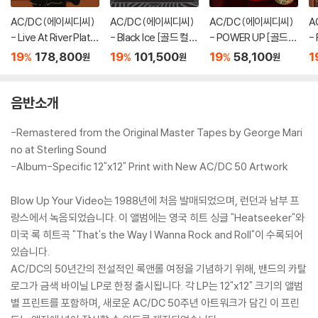
AC/DC (에이씨디씨)
AC/DC (에이씨디씨)
AC/DC (에이씨디씨)
A
- Live At River Plate
- Black Ice [골드 컬러
- POWER UP [골드
- 
[골드 컬러 3LP]
2LP]
컬러 LP]
드
19
178,800
19
101,500
19
58,100
1
%
%
%
원
원
원
음반소개
-Remastered from the Original Master Tapes by George Mari
no at Sterling Sound
-Album-Specific 12"x12" Print with New AC/DC 50 Artwork
Blow Up Your Video는 1988년에 처음 발매되었으며, 런던과 남부 프
랑스에서 녹음되었습니다. 이 앨범에는 영국 히트 싱글 "Heatseeker"와
미국 록 히트곡 "That's the Way I Wanna Rock and Roll"이 수록되어
있습니다.
AC/DC의 50년간의 전설적인 록앤롤 여정을 기념하기 위해, 밴드의 카탈
로그가 금색 바이닐 LP로 한정 출시됩니다. 각 LP는 12"x12" 크기의 앨범
별 프린트를 포함하며, 새로운 AC/DC 50주년 아트워크가 담긴 이 프린