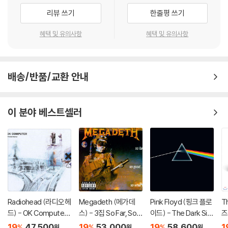
리뷰 쓰기
한줄평 쓰기
혜택 및 유의사항
혜택 및 유의사항
배송/반품/교환 안내
이 분야 베스트셀러
Radiohead (라디오헤
Megadeth (메가데
Pink Floyd (핑크 플로
T
드) - OK Computer
스) - 3집 So Far, So
이드) - The Dark Sid
즈
[2LP]
Good, So What [LP]
e Of The Moon [LP]
0t
19
47,500
19
53,000
19
58,600
1
%
%
%
원
원
원