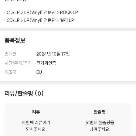
아래에 해당하는 경우는 불량이 아니므로 개봉 후 반품/교환이 불가합니
CD/LP
LP(Vinyl) 전문관
ROCK LP
다.
1) 컬러 디스크는 웹 이미지와 실제 색상이 차이가 날 수 있습니다.
CD/LP
LP(Vinyl) 전문관
컬러 LP
2) 컬러 디스크의 특성상 제작 공정시 앨범마다 색상 차이가 나는 경우도
있습니다.
품목정보
3) 컬러 디스크는 제작 과정에서 다른 색상 염료가 섞여 얼룩과 번짐, 반점
등이 발생할 수 있습니다.
발매일
2024년 10월 17일
시간/무게/크기
크기확인중
※ 반품/교환 안내
1) 불량으로 인한 반품/교환 요청 시에는 불량 확인을 위해 개봉 시의 동영
제조국
EU
상을 요청할 수 있으며, 동영상이 없는 경우 반품/교환이 제한될 수 있습니
다.
리뷰/한줄평
0
관련 사진과 동영상 및 재생 기기 모델명을 첨부하여 첨부하여 고객센터에
문의 바랍니다.
2) LP는 잦은 배송 과정에서 재킷에 손상이 발생할 가능성이 높고 재판매
리뷰
한줄평
가 어려우므로 신중한 구매를 부탁드립니다.
첫번째 리뷰어가
첫번째 한줄평을
되어주세요.
남겨주세요.