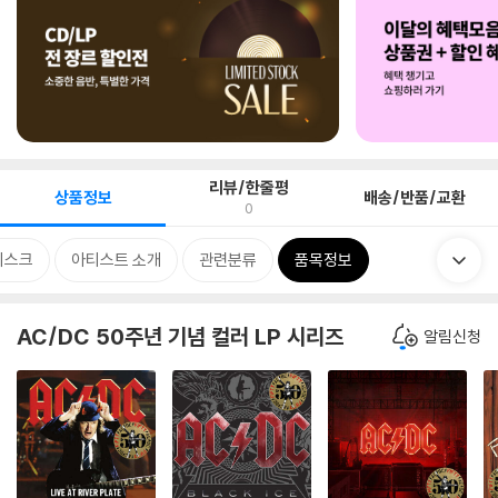
리뷰/한줄평
상품정보
배송/반품/교환
0
디스크
아티스트 소개
관련분류
품목정보
AC/DC 50주년 기념 컬러 LP 시리즈
알림신청