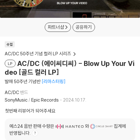
파트너샵
공유하기
수입
AC/DC 50주년 기념 컬러 LP 시리즈
AC/DC (에이씨디씨) - Blow Up Your Vi
LP
deo [골드 컬러 LP]
발매 50주년 기념반
리마스터링
AC/DC
밴드
SonyMusic
/
Epic Records
2024.10.17.
첫번째 리뷰어가 되어주세요
예스24 음반 판매 수량은
와
집계에
반영됩니다.