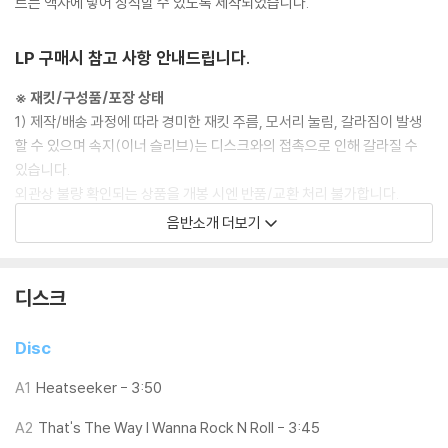
트는 액자에 넣어 장식할 수 있도록 제작되었습니다.
LP 구매시 참고 사항 안내드립니다.
※ 재킷/구성품/포장 상태
1) 제작/배송 과정에 따라 경미한 재킷 주름, 모서리 눌림, 갈라짐이 발생
할 수 있으며 속지(이너 슬리브)는 디스크와의 접촉으로 인해 갈라질 수
있습니다.
외관상 불량 확인되는 상품을 개봉 시엔 반품/교환 처리 불가합니다.
2) 디스크 라벨은 공정상 매끄럽게 부착되지 않을 수도 있으며 겉포장 비
음반소개 더보기
닐은 품질보증대상이 아닙니다.
3) 일본 제작 LP는 대부분 겉비닐이 밀봉되어 있지 않습니다.
4) 디지털 다운로드 코드는 본사에서 공지 없이 증정 종료될 수 있습니다.
디스크
※ 재생 불량
Disc
1) 침압 조절 기능이 없는 턴테이블을 사용하시는 경우, (주로 올인원 형태
모델) 다이내믹 사운드의 편차가 큰 트랙을 재생할 때 이상 현상이 발생할
A1
Heatseeker - 3:50
수 있습니다.
A2
That's The Way I Wanna Rock N Roll - 3:45
기기 문제로 인해 발생하는 재생 불량 현상에 대해서는 반품/교환이 불가