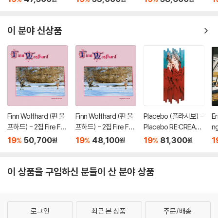
P
이 분야 신상품
Finn Wolfhard (핀 울
Finn Wolfhard (핀 울
Placebo (플라시보) -
Er
프하드) - 2집 Fire Fro
프하드) - 2집 Fire Fro
Placebo RE:CREATE
n
m The Hip [컬러 LP]
m The Hip [LP]
D [7인치 Vinyl + 2L
킹)
19
50,700
19
48,100
19
81,300
1
%
%
%
원
원
원
P]
e
P
이 상품을 구입하신 분들이 산 분야 상품
로그인
최근 본 상품
주문/배송