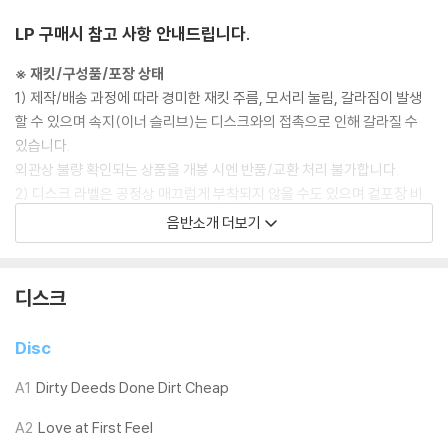
LP 구매시 참고 사항 안내드립니다.
※ 재킷/구성품/포장 상태
1) 제작/배송 과정에 따라 경미한 재킷 주름, 모서리 눌림, 갈라짐이 발생
할 수 있으며 속지(이너 슬리브)는 디스크와의 접촉으로 인해 갈라질 수
있습니다.
외관상 불량 확인되는 상품을 개봉 시엔 반품/교환 처리 불가합니다.
2) 디스크 라벨은 공정상 매끄럽게 부착되지 않을 수도 있으며 겉포장 비
닐은 품질보증대상이 아닙니다.
음반소개 더보기
3) 일본 제작 LP는 대부분 겉비닐이 밀봉되어 있지 않습니다.
4) 디지털 다운로드 코드는 본사에서 공지 없이 증정 종료될 수 있습니다.
디스크
※ 재생 불량
1) 침압 조절 기능이 없는 턴테이블을 사용하시는 경우, (주로 올인원 형태
Disc
모델) 다이내믹 사운드의 편차가 큰 트랙을 재생할 때 이상 현상이 발생할
수 있습니다.
A1
Dirty Deeds Done Dirt Cheap
기기 문제로 인해 발생하는 재생 불량 현상에 대해서는 반품/교환이 불가
A2
Love at First Feel
하니 침압 조절이 가능한 기기에서 재생하실 것을 권유 드립니다.