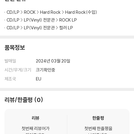
다.
CD/LP
ROCK
Hard Rock
Hard Rock(수입)
1) 컬러 디스크는 웹 이미지와 실제 색상이 차이가 날 수 있습니다.
2) 컬러 디스크의 특성상 제작 공정시 앨범마다 색상 차이가 나는 경우도
CD/LP
LP(Vinyl) 전문관
ROCK LP
있습니다.
CD/LP
LP(Vinyl) 전문관
컬러 LP
3) 컬러 디스크는 제작 과정에서 다른 색상 염료가 섞여 얼룩과 번짐, 반점
등이 발생할 수 있습니다.
품목정보
※ 반품/교환 안내
발매일
2024년 03월 20일
1) 불량으로 인한 반품/교환 요청 시에는 불량 확인을 위해 개봉 시의 동영
상을 요청할 수 있으며, 동영상이 없는 경우 반품/교환이 제한될 수 있습니
시간/무게/크기
크기확인중
다.
제조국
EU
관련 사진과 동영상 및 재생 기기 모델명을 첨부하여 첨부하여 고객센터에
문의 바랍니다.
2) LP는 잦은 배송 과정에서 재킷에 손상이 발생할 가능성이 높고 재판매
리뷰/한줄평
0
가 어려우므로 신중한 구매를 부탁드립니다.
리뷰
한줄평
첫번째 리뷰어가
첫번째 한줄평을