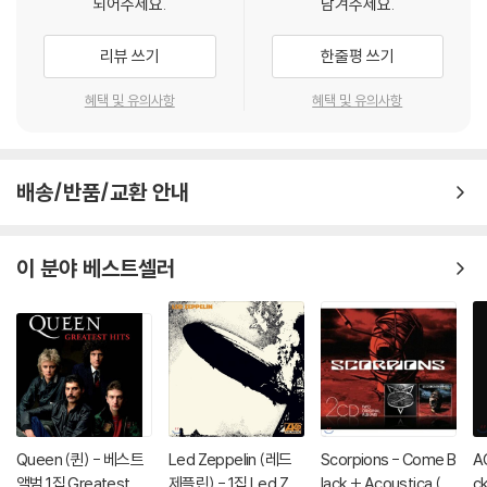
되어주세요.
남겨주세요.
리뷰 쓰기
한줄평 쓰기
혜택 및 유의사항
혜택 및 유의사항
배송/반품/교환 안내
이 분야 베스트셀러
Queen (퀸) - 베스트
Led Zeppelin (레드
Scorpions - Come B
AC
앨범 1집 Greatest Hit
제플린) - 1집 Led Ze
lack + Acoustica (2
ck