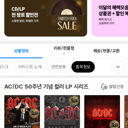
리뷰/한줄평
상품정보
배송/반품/교환
0
디스크
아티스트 소개
관련분류
품목정보
AC/DC 50주년 기념 컬러 LP 시리즈
알림신청