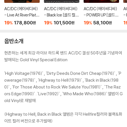
AC/DC (에이씨디씨)
AC/DC (에이씨디씨)
AC/DC (에이씨디씨)
A
- Live At River Plate
- Black Ice [골드 컬러
- POWER UP [골드
- 
[골드 컬러 3LP]
2LP]
컬러 LP]
드
19
178,800
19
101,500
19
58,100
1
%
%
%
원
원
원
음반소개
현존하는 세계 최강 라이브 하드록 밴드 AC/DC 결성 50주년을 기념하여
발매되는 Gold Vinyl Special Edition
'High Voltage(1976)' , 'Dirty Deeds Done Dirt Cheap(1976)' , 'P
owerage(1978)' , 'Highway to Hell(1979)' , 'Back in Black(198
0)' , 'For Those About to Rock We Salute You(1981)' , 'The Raz
ors Edge(1990)' . 'Live(1992)' , 'Who Made Who(1986)' 앨범이 G
old Vinyl로 재발매.
(Highway to Hell, Back in Black 앨범은 각각 Hellfire컬러와 블랙&화
이트 컬러 버전으로 추가발매)