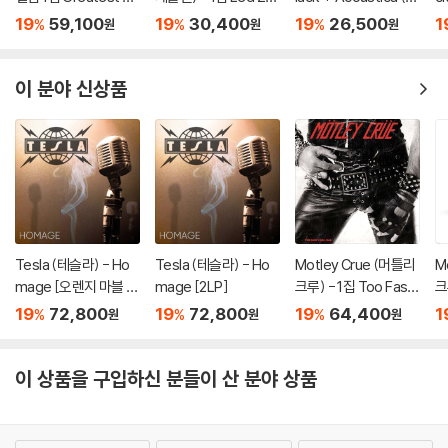
s I [2LP]
ppelin I [LP]
CD Original Albums)
19
59,100
19
30,400
19
26,500
1
%
%
%
원
원
원
이 분야 신상품
Tesla (테슬라) - Ho
Tesla (테슬라) - Ho
Motley Crue (머틀리
M
mage [오렌지 마블 컬
mage [2LP]
크루) - 1집 Too Fast
크
러 2LP]
For Love [LP]
Of
19
72,800
19
72,800
19
64,400
1
%
%
%
원
원
원
이 상품을 구입하신 분들이 산 분야 상품