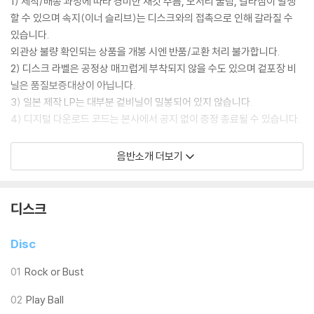
1) 제작/배송 과정에 따라 경미한 재킷 주름, 모서리 눌림, 갈라짐이 발생
할 수 있으며 속지(이너 슬리브)는 디스크와의 접촉으로 인해 갈라질 수
있습니다.
외관상 불량 확인되는 상품을 개봉 시엔 반품/교환 처리 불가합니다.
2) 디스크 라벨은 공정상 매끄럽게 부착되지 않을 수도 있으며 겉포장 비
닐은 품질보증대상이 아닙니다.
3) 일본 제작 LP는 대부분 겉비닐이 밀봉되어 있지 않습니다.
4) 디지털 다운로드 코드는 본사에서 공지 없이 증정 종료될 수 있습니다.
※ 재생 불량
음반소개 더보기
1) 침압 조절 기능이 없는 턴테이블을 사용하시는 경우, (주로 올인원 형태
모델) 다이내믹 사운드의 편차가 큰 트랙을 재생할 때 이상 현상이 발생할
수 있습니다.
디스크
기기 문제로 인해 발생하는 재생 불량 현상에 대해서는 반품/교환이 불가
하니 침압 조절이 가능한 기기에서 재생하실 것을 권유 드립니다.
Disc
2) 디스크는 정전기와 먼지로 인해 재생이 원활하지 않은 경우가 있습니
다. 전용 제품으로 이를 제거하면 대부분 해결됩니다.
01
Rock or Bust
3) 바늘에 먼지가 쌓이는 경우에도 재생이 원활하지 않을 수 있습니다.
02
Play Ball