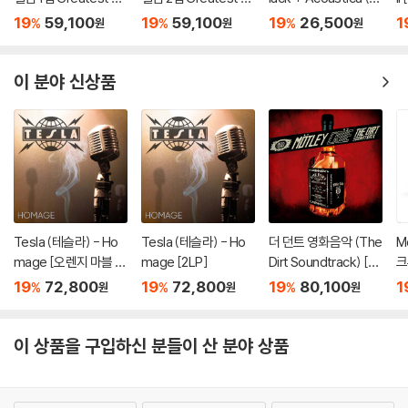
s I [2LP]
ts II [2LP]
CD Original Albums)
트
19
59,100
19
59,100
19
26,500
1
%
%
%
원
원
원
이 분야 신상품
Tesla (테슬라) - Ho
Tesla (테슬라) - Ho
더 던트 영화음악 (The
M
mage [오렌지 마블 컬
mage [2LP]
Dirt Soundtrack) [2L
크
러 2LP]
P]
O
19
72,800
19
72,800
19
80,100
1
%
%
%
원
원
원
컬
이 상품을 구입하신 분들이 산 분야 상품