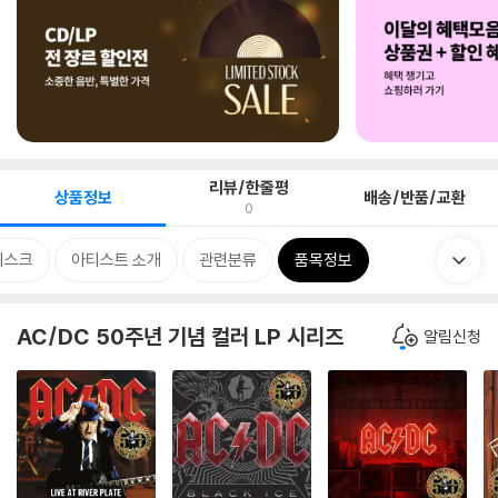
리뷰/한줄평
상품정보
배송/반품/교환
0
디스크
아티스트 소개
관련분류
품목정보
AC/DC 50주년 기념 컬러 LP 시리즈
알림신청