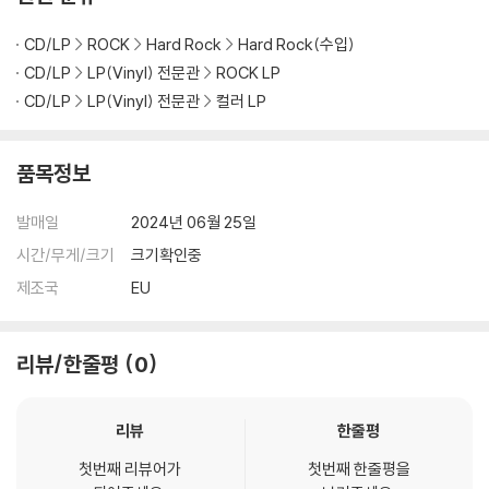
3) 컬러 디스크는 제작 과정에서 다른 색상 염료가 섞여 얼룩과 번짐, 반점
CD/LP
ROCK
Hard Rock
Hard Rock(수입)
등이 발생할 수 있습니다.
CD/LP
LP(Vinyl) 전문관
ROCK LP
※ 반품/교환 안내
CD/LP
LP(Vinyl) 전문관
컬러 LP
1) 불량으로 인한 반품/교환 요청 시에는 불량 확인을 위해 개봉 시의 동영
상을 요청할 수 있으며, 동영상이 없는 경우 반품/교환이 제한될 수 있습니
품목정보
다.
관련 사진과 동영상 및 재생 기기 모델명을 첨부하여 첨부하여 고객센터에
발매일
2024년 06월 25일
문의 바랍니다.
2) LP는 잦은 배송 과정에서 재킷에 손상이 발생할 가능성이 높고 재판매
시간/무게/크기
크기확인중
가 어려우므로 신중한 구매를 부탁드립니다.
제조국
EU
리뷰/한줄평
0
리뷰
한줄평
첫번째 리뷰어가
첫번째 한줄평을