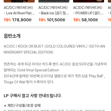
AC/DC (에이씨디씨)
AC/DC (에이씨디씨)
AC/DC (에이씨디씨)
A
- Live At River Plate
- Black Ice [골드 컬러
- POWER UP [골드
- 
[골드 컬러 3LP]
2LP]
컬러 LP]
드
19
178,800
19
101,500
19
58,100
1
%
%
%
원
원
원
음반소개
AC/DC / ROCK OR BUST (GOLD COLOURED VINYL) (50TH AN
NIVERSARY SPECIAL EDITION)
현존하는 세계 최강 라이브 하드록 밴드 AC/DC 결성 50주년을 기념하여
발매되는 Gold Vinyl Special Edition
2014년에 발매된 16번째 오리지널 앨범으로 메가 힛트싱글 ‘Play Ball’ ,
‘Dogs Of War’등이 수록되어 있다.
LP 구매시 참고 사항 안내드립니다.
※ 재킷/구성품/포장 상태