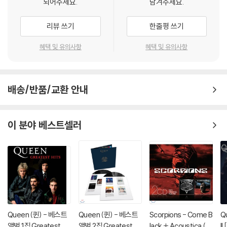
되어주세요.
남겨주세요.
리뷰 쓰기
한줄평 쓰기
혜택 및 유의사항
혜택 및 유의사항
배송/반품/교환 안내
이 분야 베스트셀러
Queen (퀸) - 베스트
Queen (퀸) - 베스트
Scorpions - Come B
Q
앨범 1집 Greatest Hit
앨범 2집 Greatest Hi
lack + Acoustica (2
I