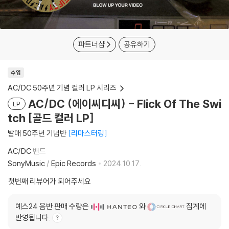
파트너샵
공유하기
수입
AC/DC 50주년 기념 컬러 LP 시리즈
AC/DC (에이씨디씨) - Flick Of The Swi
LP
tch [골드 컬러 LP]
발매 50주년 기념반
리마스터링
AC/DC
밴드
SonyMusic
/
Epic Records
2024.10.17.
첫번째 리뷰어가 되어주세요
예스24 음반 판매 수량은
와
집계에
반영됩니다.