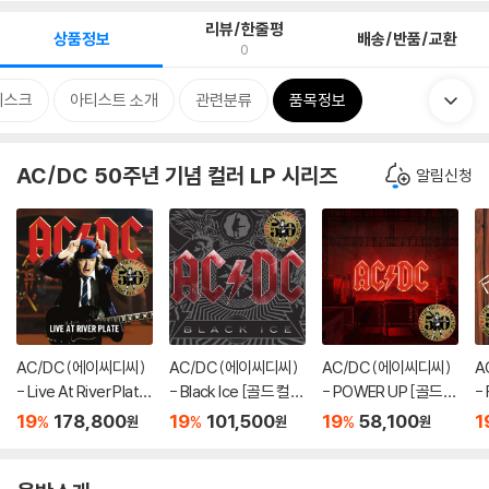
리뷰/한줄평
상품정보
배송/반품/교환
0
디스크
아티스트 소개
관련분류
품목정보
AC/DC 50주년 기념 컬러 LP 시리즈
알림신청
AC/DC (에이씨디씨)
AC/DC (에이씨디씨)
AC/DC (에이씨디씨)
A
- Live At River Plate
- Black Ice [골드 컬러
- POWER UP [골드
- 
[골드 컬러 3LP]
2LP]
컬러 LP]
드
19
178,800
19
101,500
19
58,100
1
%
%
%
원
원
원