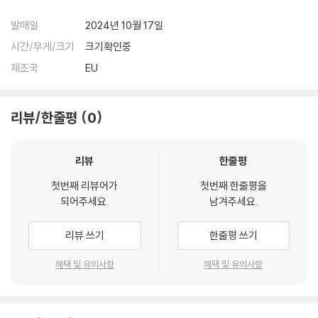
등이 발생할 수 있습니다.
발매일
2024년 10월 17일
시간/무게/크기
크기확인중
※ 반품/교환 안내
1) 불량으로 인한 반품/교환 요청 시에는 불량 확인을 위해 개봉 시의 동영
제조국
EU
상을 요청할 수 있으며, 동영상이 없는 경우 반품/교환이 제한될 수 있습니
다.
리뷰/한줄평
0
관련 사진과 동영상 및 재생 기기 모델명을 첨부하여 첨부하여 고객센터에
문의 바랍니다.
2) LP는 잦은 배송 과정에서 재킷에 손상이 발생할 가능성이 높고 재판매
리뷰
한줄평
가 어려우므로 신중한 구매를 부탁드립니다.
첫번째 리뷰어가
첫번째 한줄평을
되어주세요.
남겨주세요.
리뷰 쓰기
한줄평 쓰기
혜택 및 유의사항
혜택 및 유의사항