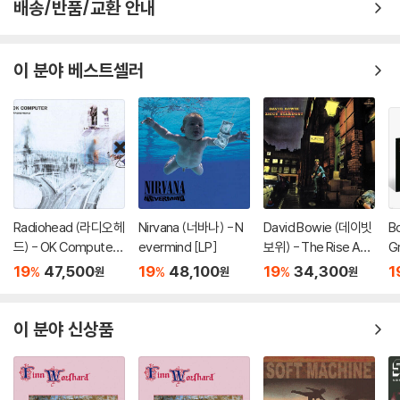
배송/반품/교환 안내
이 분야 베스트셀러
Radiohead (라디오헤
Nirvana (너바나) - N
David Bowie (데이빗
B
드) - OK Computer
evermind [LP]
보위) - The Rise And
Gr
[2LP]
Fall Of Ziggy Stardu
19
47,500
19
48,100
19
34,300
1
%
%
%
원
원
원
st And The Spiders
From Mars [LP]
이 분야 신상품