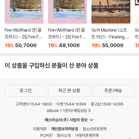
Finn Wolfhard (핀 울
Finn Wolfhard (핀 울
Soft Machine (소프
S
프하드) - 2집 Fire Fro
프하드) - 2집 Fire Fro
트 머신) - Floating W
트
m The Hip [컬러 LP]
m The Hip [LP]
orld Live [2LP]
19
50,700
19
48,100
19
55,000
1
%
%
%
원
원
원
이 상품을 구입하신 분들이 산 분야 상품
로그인
최근 본 상품
주문/배송
고객센터 1544-3800
티켓 1544-6399
중고샵 1566-4295
eBook 1:1문의/채팅상담
예스이십사(주) 사업자 정보
이용약관
개인정보처리방침
청소년보호정책
PC버전
회사소개
거래처관계자께