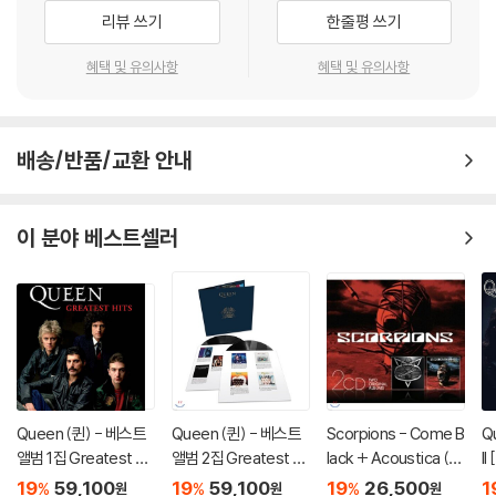
리뷰 쓰기
한줄평 쓰기
혜택 및 유의사항
혜택 및 유의사항
배송/반품/교환 안내
이 분야 베스트셀러
Queen (퀸) - 베스트
Queen (퀸) - 베스트
Scorpions - Come B
Q
앨범 1집 Greatest Hit
앨범 2집 Greatest Hi
lack + Acoustica (2
I
s I [2LP]
ts II [2LP]
CD Original Albums)
트
19
59,100
19
59,100
19
26,500
1
%
%
%
원
원
원