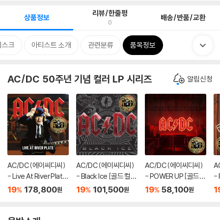
리뷰/한줄평
상품정보
배송/반품/교환
0
디스크
아티스트 소개
관련분류
품목정보
AC/DC 50주년 기념 컬러 LP 시리즈
알림신청
AC/DC (에이씨디씨)
AC/DC (에이씨디씨)
AC/DC (에이씨디씨)
A
- Live At River Plate
- Black Ice [골드 컬러
- POWER UP [골드
- 
[골드 컬러 3LP]
2LP]
컬러 LP]
드
19
178,800
19
101,500
19
58,100
1
%
%
%
원
원
원