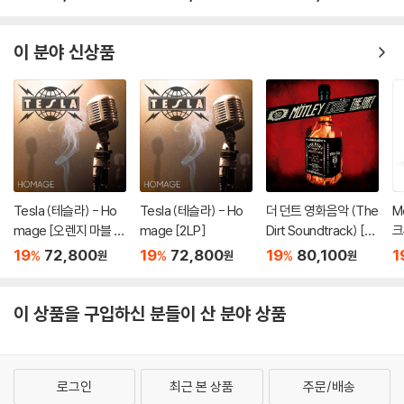
이 분야 신상품
Tesla (테슬라) - Ho
Tesla (테슬라) - Ho
더 던트 영화음악 (The
M
mage [오렌지 마블 컬
mage [2LP]
Dirt Soundtrack) [2L
크
러 2LP]
P]
O
19
72,800
19
72,800
19
80,100
1
%
%
%
원
원
원
컬
이 상품을 구입하신 분들이 산 분야 상품
로그인
최근 본 상품
주문/배송