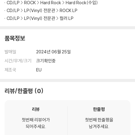
CD/LP
ROCK
Hard Rock
Hard Rock(수입)
다.
CD/LP
LP(Vinyl) 전문관
ROCK LP
관련 사진과 동영상 및 재생 기기 모델명을 첨부하여 첨부하여 고객센터에
CD/LP
LP(Vinyl) 전문관
컬러 LP
문의 바랍니다.
2) LP는 잦은 배송 과정에서 재킷에 손상이 발생할 가능성이 높고 재판매
가 어려우므로 신중한 구매를 부탁드립니다.
품목정보
발매일
2024년 06월 25일
시간/무게/크기
크기확인중
제조국
EU
리뷰/한줄평
0
리뷰
한줄평
첫번째 리뷰어가
첫번째 한줄평을
되어주세요.
남겨주세요.