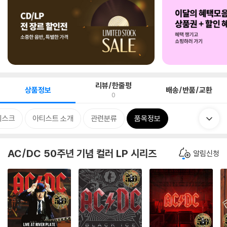
리뷰/한줄평
상품정보
배송/반품/교환
0
디스크
아티스트 소개
관련분류
품목정보
AC/DC 50주년 기념 컬러 LP 시리즈
알림신청