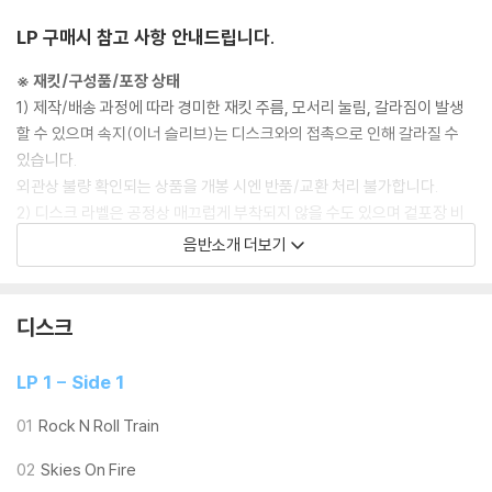
LP 구매시 참고 사항 안내드립니다.
※ 재킷/구성품/포장 상태
1) 제작/배송 과정에 따라 경미한 재킷 주름, 모서리 눌림, 갈라짐이 발생
할 수 있으며 속지(이너 슬리브)는 디스크와의 접촉으로 인해 갈라질 수
있습니다.
외관상 불량 확인되는 상품을 개봉 시엔 반품/교환 처리 불가합니다.
2) 디스크 라벨은 공정상 매끄럽게 부착되지 않을 수도 있으며 겉포장 비
닐은 품질보증대상이 아닙니다.
음반소개 더보기
3) 일본 제작 LP는 대부분 겉비닐이 밀봉되어 있지 않습니다.
4) 디지털 다운로드 코드는 본사에서 공지 없이 증정 종료될 수 있습니다.
디스크
※ 재생 불량
1) 침압 조절 기능이 없는 턴테이블을 사용하시는 경우, (주로 올인원 형태
LP 1 - Side 1
모델) 다이내믹 사운드의 편차가 큰 트랙을 재생할 때 이상 현상이 발생할
수 있습니다.
01
Rock N Roll Train
기기 문제로 인해 발생하는 재생 불량 현상에 대해서는 반품/교환이 불가
02
Skies On Fire
하니 침압 조절이 가능한 기기에서 재생하실 것을 권유 드립니다.