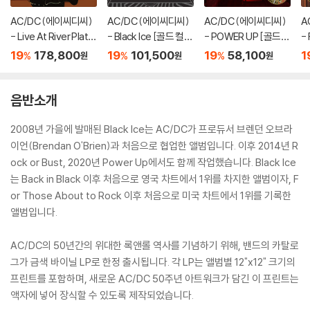
AC/DC (에이씨디씨)
AC/DC (에이씨디씨)
AC/DC (에이씨디씨)
A
- Live At River Plate
- Black Ice [골드 컬러
- POWER UP [골드
- 
[골드 컬러 3LP]
2LP]
컬러 LP]
드
19
178,800
19
101,500
19
58,100
1
%
%
%
원
원
원
음반소개
2008년 가을에 발매된 Black Ice는 AC/DC가 프로듀서 브렌던 오브라
이언(Brendan O'Brien)과 처음으로 협업한 앨범입니다. 이후 2014년 R
ock or Bust, 2020년 Power Up에서도 함께 작업했습니다. Black Ice
는 Back in Black 이후 처음으로 영국 차트에서 1위를 차지한 앨범이자, F
or Those About to Rock 이후 처음으로 미국 차트에서 1위를 기록한
앨범입니다.
AC/DC의 50년간의 위대한 록앤롤 역사를 기념하기 위해, 밴드의 카탈로
그가 금색 바이닐 LP로 한정 출시됩니다. 각 LP는 앨범별 12"x12" 크기의
프린트를 포함하며, 새로운 AC/DC 50주년 아트워크가 담긴 이 프린트는
액자에 넣어 장식할 수 있도록 제작되었습니다.