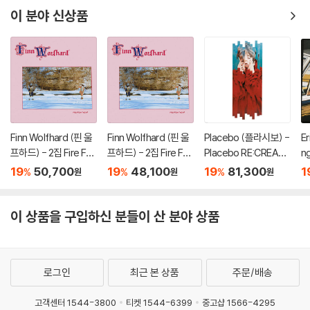
이 분야 신상품
Finn Wolfhard (핀 울
Finn Wolfhard (핀 울
Placebo (플라시보) -
Er
프하드) - 2집 Fire Fro
프하드) - 2집 Fire Fro
Placebo RE:CREATE
n
m The Hip [컬러 LP]
m The Hip [LP]
D [7인치 Vinyl + 2L
킹)
19
50,700
19
48,100
19
81,300
1
%
%
%
원
원
원
P]
e
P
이 상품을 구입하신 분들이 산 분야 상품
로그인
최근 본 상품
주문/배송
고객센터 1544-3800
티켓 1544-6399
중고샵 1566-4295