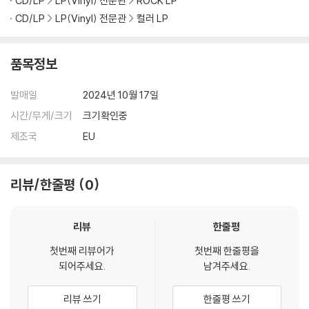
CD/LP
LP(Vinyl) 전문관
ROCK LP
다.
CD/LP
LP(Vinyl) 전문관
컬러 LP
1) 컬러 디스크는 웹 이미지와 실제 색상이 차이가 날 수 있습니다.
2) 컬러 디스크의 특성상 제작 공정시 앨범마다 색상 차이가 나는 경우도
있습니다.
품목정보
3) 컬러 디스크는 제작 과정에서 다른 색상 염료가 섞여 얼룩과 번짐, 반점
등이 발생할 수 있습니다.
발매일
2024년 10월 17일
시간/무게/크기
크기확인중
※ 반품/교환 안내
제조국
EU
1) 불량으로 인한 반품/교환 요청 시에는 불량 확인을 위해 개봉 시의 동영
상을 요청할 수 있으며, 동영상이 없는 경우 반품/교환이 제한될 수 있습니
다.
리뷰/한줄평
0
관련 사진과 동영상 및 재생 기기 모델명을 첨부하여 첨부하여 고객센터에
문의 바랍니다.
리뷰
한줄평
2) LP는 잦은 배송 과정에서 재킷에 손상이 발생할 가능성이 높고 재판매
가 어려우므로 신중한 구매를 부탁드립니다.
첫번째 리뷰어가
첫번째 한줄평을
되어주세요.
남겨주세요.
리뷰 쓰기
한줄평 쓰기