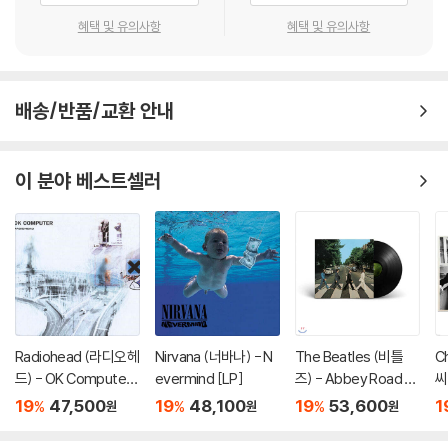
혜택 및 유의사항
혜택 및 유의사항
배송/반품/교환 안내
이 분야 베스트셀러
Radiohead (라디오헤
Nirvana (너바나) - N
The Beatles (비틀
C
드) - OK Computer
evermind [LP]
즈) - Abbey Road 5
씨
[2LP]
0th Anniversary [L
hi
19
47,500
19
48,100
19
53,600
1
%
%
%
원
원
원
P]