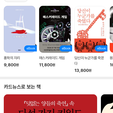
홍학의 자리
매스커레이드 게임
당신이 누군가를 죽였
용
다
9,800
11,800
1
원
원
13,800
원
카드뉴스로 보는 책