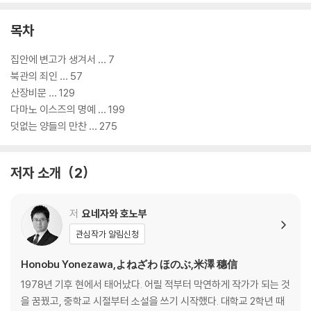
목차
집안에 변고가 생겨서 … 7
북관의 죄인 … 57
산장비문 … 129
다마노 이스즈의 명예 … 199
덧없는 양들의 만찬 … 275
저자 소개
2
저
요네자와 호노부
관심작가 알림신청
Honobu Yonezawa,よねざわ ほのぶ,米澤 穗信
1978년 기후 현에서 태어났다. 어릴 적부터 막연하게 작가가 되는 것
을 꿈꿨고, 중학교 시절부터 소설을 쓰기 시작했다. 대학교 2학년 때