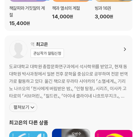
책갈피와 거짓말의 계
책과 열쇠의 계절
빙과 16권
절
14,000
3,000
원
원
15,400
원
역
최고은
관심작가 알림신청
도쿄대학교 대학원 총합문화연구과에서 석사학위를 받았고, 현재 동
대학원 박사과정에서 일본 전후 문학을 중심으로 공부하며 전문 번역
가로 활동하고 있다. 옮긴 책으로 무라타 사야카의 『소멸세계』, 기리
노 나쓰오의 『천사에게 버림받은 밤』, 『인형 탐정』 시리즈, 이사카 고
타로의 『서브머린』, 『칠드런』, 『아이네 클라이네 나흐트무지크』, 히
가시노 게이고의 『옛날에 내가 죽은 집』, 요네자와 호노부의 『부러진
펼쳐보기
용골』, 미치오 슈스케의 『스켈리튼 키』, 요코야마 히데오의 『64』,
『그림자밟기』, 미카미 엔의 [비블리아 고서당 사건수첩] 시리즈, 모
최고은
의 다른 상품
리무라 세이치의 [증명] 시리즈를 비롯