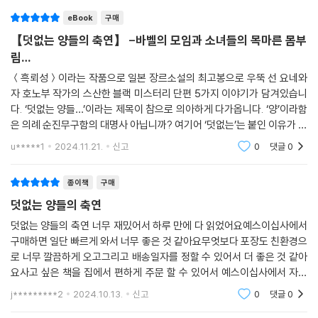
소를 ‘마지막 일격(finishing stroke)’, ‘와이더닛(whydunit, 왜 그랬는
eBook
구매
가)’, 그리고 ‘오래된 명문가의 이야기’라고 소개한다. 하지만 이 다섯 단편
【덧없는 양들의 축연】 -바벨의 모임과 소녀들의 목마른 몸부
에서 또 주목해야 할 요소는 ‘독서가를 위해 마련된 예사롭지 않은 복선’이
림…
다.
＜흑뢰성＞이라는 작품으로 일본 장르소설의 최고봉으로 우뚝 선 요네와
자 호노부 작가의 스산한 블랙 미스터리 단편 5가지 이야기가 담겨있습니
전작에서도 고전 명작들을 곳곳에 배치하며 작가 본인의 고전에의 애착과
다. ‘덧없는 양들…’이라는 제목이 참으로 의아하게 다가옵니다. ‘양’이라함
어마어마한 독서량을 짐작케 했던 요네자와 호노부는, 본작이 ‘바벨의 모
은 의례 순진무구함의 대명사 아닙니까? 여기어 ‘덧없는’는 붙인 이유가 궁
임’을 소재로 한 만큼 동서고금의 작품들을 원 없이 언급한다. 그는 셰익스
금했는데, 아직도 뚜렷하게 이해되지는 않고 있습니다.고기와 우유, 그리
피어와 같은 고전 명작은 물론이고, G. K. 체스터턴, 존 딕슨 카, 스탠리 엘
u*****1
2024.11.21.
신고
0
댓글
0
고 털까지
린 등 서양의 고전 미스터리 작가, 또 일본의 고전 미스터리 및 환상문학 작
가 등을 끊임없이 상기시키며 암호 같은 복선을 쌓아나간다. 미스터리를
종이책
구매
오랫동안 읽어온 독자들이라면 어쩌면 작가가 배치한 복선으로부터 기묘
덧없는 양들의 축연
한 진상을 짐작해볼 수도 있을지도 모른다.
덧없는 양들의 축연 너무 재밌어서 하루 만에 다 읽었어요예스이십사에서
구매하면 일단 빠르게 와서 너무 좋은 것 같아요무엇보다 포장도 친환경으
“미스터리의 미학이란, 독자가 풀어낼 수 있도록 쓰는 것이라고 생각합니
로 너무 깔끔하게 오고그리고 배송일자를 정할 수 있어서 더 좋은 것 같아
다.”
요사고 싶은 책을 집에서 편하게 주문 할 수 있어서 예스이십사에서 자주
(작가 인터뷰에서)
구매하게 되네요행복합니다책을 구매하는 이 순간이
j*********2
2024.10.13.
신고
0
댓글
0
그러므로 『덧없는 양들의 축연』에 남겨둔 고전의 그림자는, ‘미스터리’라