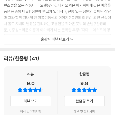
편소설을 모은 작품이다. 오랫동안 곁에서 모셔온 아가씨에게 깊은 마음을
품은 몸종의 비밀(「집안에 변고가 있어서」), 전통 있는 집안의 유폐된 장남
과 그와 함께 지내게 된 이복여동생의 이야기(「북관의 죄인」), 외딴 산속에
서 홀로 지내며 별장을 관리하는 고용인을 찾아온 뜻밖의 손님(「산장비
문」), 충성스러운 여종과 아가씨가 나눈 돈독한 우정(「다마노 이스즈의 명
예」), ‘바벨의 모임’이 몰락하고 다시 부활하게 된 사연(「덧없는 양들의 만
출판사 리뷰 더보기
찬」) 등 어둡고 비밀스러우며, 그로테스크한 분위기가 돋보이는 각각의 단
편 작품은 ‘하나의 고풍스러운 단막극’을 연상시키기도 한다.
리뷰/한줄평
41
“바벨의 모임이란 환상과 현실을 혼동하는 덧없는 자들의 성역입니다. 너
무나 단순한, 혹은 너무나 복잡한 현실을 견디지 못하는 이들이 우리 모임
에 모여들지요.”
리뷰
한줄평
(「덧없는 양들의 만찬」 중에서)
9.0
9.8
작중 묘사되는 오래된 명가의 문화와 관습은 그 시대를 가늠할 수 없음에
도 현실세계와 부쩍 떨어져 있어 독자에게 옛 이야기 또는 오래된 동화를
리뷰 쓰기
한줄평 쓰기
읽는 듯한 오묘한 거리감을 남기기도 한다. 이런 거리감은 이야기의 기이
하고 신비한 분위기를 배가하며 작품에의 몰입감을 높인다. ‘블랙 미스터
혜택 및 유의사항
혜택 및 유의사항