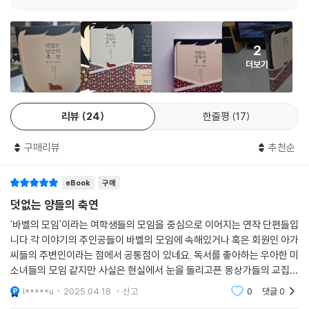
리’ 또는 ‘기담’으로 소개되기도 하는 『덧없는 양들의 축연』은 독특한 매력
을 드러내며 독자들마저 바벨의 모임 회원들처럼 “환상과 현실을 혼동”하
게 만들고, 복잡한 현실을 잠시 잊고 어둑한 환상의 세계에 몰닉하도록 유
2
혹한다.
더보기
미스터리 애호가, 독서가들에게 보내는 도전장
리뷰
24
한줄평
17
2001년 『빙과』로 제5회 가도카와 학원 소설 대상 장려상을 수상하며 데뷔
한 이래 ‘청춘 미스터리의 기수’로 불리며 인기를 끌어온 요네자와 호노부
구매리뷰
추천순
는 세간의 평가에 안주하지 않고 미스터리 작가로서 끊임없이 장르를 연구
하며 새로운 시도를 거듭해왔다. 그 결과, 장기인 ‘일상의 수수께끼’와 함께
eBook
구매
애거사 크리스티나 아야쓰지 유키토를 연상케 하는 클로즈드 서클 미스터
리 『인사이트 밀』(2007), 다섯 가지의 리들 스토리로 엮은 암호 미스터리
덧없는 양들의 축연
『추상오단장』(2009), 판타지와 본격 미스터리가 절묘하게 어우러지는
'바벨의 모임'이라는 여학생들의 모임을 중심으로 이어지는 연작 단편들입
『부러진 용골』(2010) 등 고전 미스터리의 흔적이 농후한 작품을 차례차례
니다.각 이야기의 주인공들이 바벨의 모임에 속해있거나 혹은 회원인 아가
선보였다. 마찬가지로 『덧없는 양들의 축연』에도, 요네자와 호노부가 ‘미
씨들의 주변인이라는 점에서 공통점이 있네요. 독서를 좋아하는 우아한 미
스터리’라는 장르를 깊숙이 탐닉해온 자취는 고스란히 남아 있다.
소녀들의 모임 같지만 사실은 현실에서 눈을 돌리고픈 몽상가들의 교집합
이라는 모임 부장의 말도 의미심장해요.우아하고 기품있는 분위기에 약간
l*****u
2025.04.18.
신고
0
댓글
0
섬뜩한 느낌의 결
요네자와 호노부는 『덧없는 양들의 축연』에서 자신이 의도한 공통적인 요