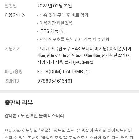
발행일
2024년 03월 21일
이용안내
배송 없이 구매 후 바로 읽기
이용기간 제한없음
TTS 가능
저작권 보호를 위해 인쇄 기능 제공 안함
지원기기
크레마,PC(윈도우 - 4K 모니터 미지원),아이폰,아이
패드,안드로이드폰,안드로이드패드,전자책단말기(저
사양 기기 사용 불가),PC(Mac)
파일/용량
EPUB(DRM) | 74.13MB
ISBN13
9788954616461
출판사 리뷰
감미롭고도 잔혹한 블랙 미스터리
요네자와 호노부의 『덧없는 양들의 축연』은 명문가 출신의 아가씨들만이
속할 수 있는 독서회 ‘바벨의 모임’을 중심으로 느슨하게 엮인 다섯 편의 단