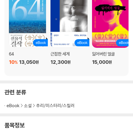
64
근접한 세계
잃어버린 얼굴
10
13,050
12,300
15,000
%
원
원
원
관련 분류
eBook
소설
추리/미스터리/스릴러
품목정보