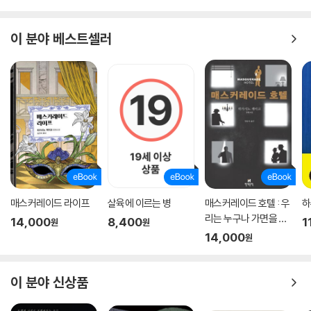
이 분야 베스트셀러
매스커레이드 라이프
살육에 이르는 병
매스커레이드 호텔 : 우
하
리는 누구나 가면을 쓰
14,000
8,400
1
원
원
고 살아간다
14,000
원
이 분야 신상품