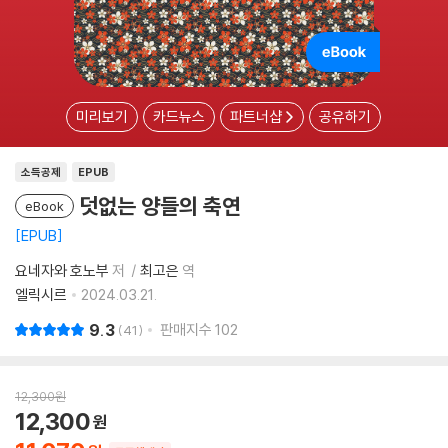
미리보기
카드뉴스
파트너샵
공유하기
소득공제
EPUB
덧없는 양들의 축연
eBook
EPUB
요네자와 호노부
저
최고은
역
엘릭시르
2024.03.21.
9.3
판매지수
102
41
12,300
원
12,300