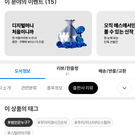
이 분야의 이벤트
15
리뷰/한줄평
도서정보
배송/반품/교환
41
자 소개
관련분류
품목정보
출판사 리뷰
이 상품의 태그
#범인은누구?
#무아지경시간순삭
#추리/미스터리/스릴러
#스릴러의거장