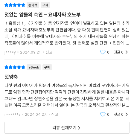
종이책
구매
는 장르만이 아니라 책과 이야기를 사랑하는 독자들을 위한 요네자와 호노
부의 안배이자, 작가가 독자들에게 보내는 도전장이라고 해도 좋을 것이
덧없는 양들의 축연 - 요네자와 호노부
다.
＜흑뢰성＞, ＜가연물＞ 등 인기작을 연이어 발표하고 있는 일본의 추리
소설 작가 요네자와 호노부의 단편집이다. 총 다섯 편의 단편이 실려 있는
데, ＜빙과＞를 비롯해 요네자와 호노부의 초기 대표작들을 연상케 하는
작품들이 많아서 개인적으로 반가웠다. 첫 번째로 실린 단편 ＜집안에 변
고가 있어서＞부터가 그렇다. 이 소설은 고아원 출신으로 지방의 유력 가
j****y
2024.09.21.
신고
0
댓글
0
문에 입양이 되면서
eBook
구매
덧양축
다섯 편의 이야기가 명문가 여성들의 독서모임인 바벨의 모임이라는 키워
드로 얽힌 연작 단편집이지만 각각의 단편이 긴밀하게 얽힌 내용은 아니다
그래도 읽고나면 장편소설을 읽은 듯 풍성한 서사를 지켜보고 온 기분. 서
늘한 여름 고풍스러운 저택에서 일어나는 참극의 오싹하고 환상적인 분위
기가 좋았다
r******s
2024.04.27.
신고
0
댓글
0
리뷰 전체보기