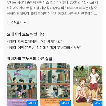
부터는 자신의 홈페이지에서 소설을 게재했다. 2001년, 『빙과』로 제
5회 가도카와 학원 소설 대상 장려상(영 미스터리&호러 부문)을 수
상하며 데뷔했다. 졸업 후에도 이 년간 기후의 서점에서 근무하며 글
을 쓰다가 도쿄로 나오면서 전업 작가가 된다. 클로즈드 서클을 그린
펼쳐보기
신본격 미스터리 『인사이트 밀』로 제8회 본격 미스터리 대상 후보,
다섯 개의 리들 스토리『추상오단장』으로 제63회 일본 추리작가협회
요네자와 호노부
인터뷰
상 후보와 제10회 본격 미스터리 대상
[읽다]
오직 그에게만 보이는 세계가 있다
[읽다]
데뷔 20주년, 정점에 선 작가 '요네자와 호노부'
요네자와 호노부
의 다른 상품