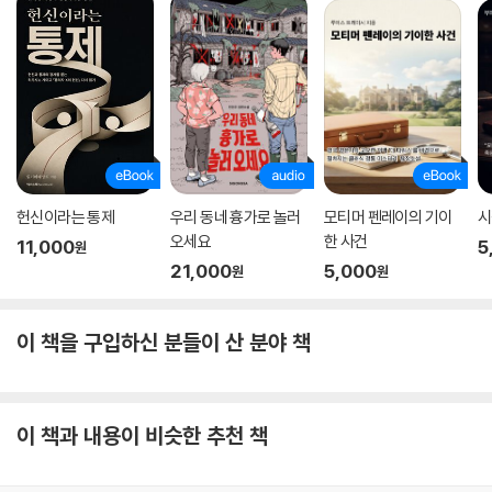
헌신이라는 통제
우리 동네 흉가로 놀러
모티머 펜레이의 기이
시
오세요
한 사건
11,000
5
원
21,000
5,000
원
원
이 책을 구입하신 분들이 산 분야 책
이 책과 내용이 비슷한 추천 책