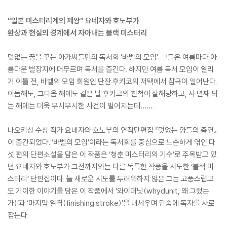
“일본 미스터리계의 제왕” 요네자와 호노부가
환상과 현실의 경계에서 자아내는 블랙 미스터리
덧없는 꿈을 꾸는 아가씨들만의 독서회 ‘바벨의 모임’. 그들은 여름마다 아
름다운 별장지에 머무르며 독서를 즐긴다. 하지만 여름 독서 모임이 열리
기 이틀 전, 바벨의 모임 회원인 단잔 후키코의 저택에서 참극이 일어난다.
이듬해도, 그다음 해에도 같은 날 후키코의 친척이 살해당하고, 사 년째 되
는 해에는 더욱 무시무시한 사건이 벌어지는데…….
나오키상 수상 작가 요네자와 호노부의 연작단편집 『덧없는 양들의 축연』
이 출간되었다. ‘바벨의 모임’이라는 독서회를 중심으로 느슨하게 엮인 다
섯 편의 단편소설을 담은 이 작품은 ‘청춘 미스터리의 기수’로 주목받고 있
던 요네자와 호노부가 그전까지와는 다른 독특한 작풍을 시도한 ‘블랙 미
스터리’ 단편집이다. 늘 새로운 시도를 두려워하지 않은 그는 고풍스럽고
도 기이한 이야기를 담은 이 작품에서 ‘와이더닛(whydunit, 왜 그랬는
가)’과 ‘마지막 일격(finishing stroke)’을 내세우며 단숨에 독자를 사로
잡는다.