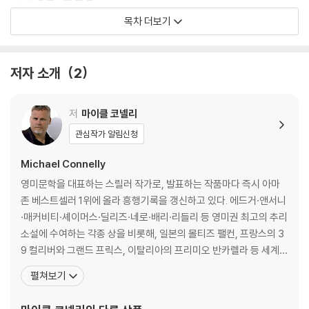
「6월 17일 월요일」
목차 더보기
제4부 단죄의 신들
「12월 2일 월요일」
저자 소개
2
감사의 글
저
마이클 코넬리
관심작가 알림신청
Michael Connelly
영미문학을 대표하는 스릴러 작가로, 발표하는 작품마다 즉시 아마
존 베스트셀러 1위에 올라 흥행기록을 갱신하고 있다. 에드거·앤서니
·매커비티·셰이머스·딜리즈·네로·배리·리들리 등 영미권 최고의 추리
소설에 수여하는 각종 상을 비롯해, 일본의 몰티즈 팰컨, 프랑스의 3
9 컬리버와 그랜드 프릭스, 이탈리아의 프리미오 반카렐라 등 세계
유수의 상을 석권할 정도로 그 작품성도 인정받았다. 1956년 미국 필
펼쳐보기
라델피아에서 태어나 플로리다 대학교에서 저널리즘을 전공했으며,
졸업 후 [데이토나 비치 뉴스 저널]에서 경찰 기자로 일했다. 1982년