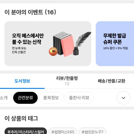
이 분야의 이벤트
16
리뷰/한줄평
도서정보
배송/반품/교환
72
 소개
관련분류
품목정보
출판사 리뷰
이 상품의 태그
#추리/미스터리/스릴러
#법정미스터리
#범인은누구?