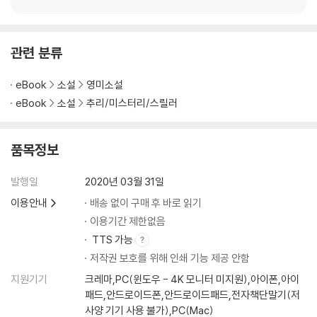
관련 분류
eBook
소설
영미소설
eBook
소설
추리/미스터리/스릴러
품목정보
발행일
2020년 03월 31일
이용안내
배송 없이 구매 후 바로 읽기
이용기간 제한없음
TTS 가능
저작권 보호를 위해 인쇄 기능 제공 안함
지원기기
크레마,PC(윈도우 - 4K 모니터 미지원),아이폰,아이
패드,안드로이드폰,안드로이드패드,전자책단말기(저
사양 기기 사용 불가),PC(Mac)