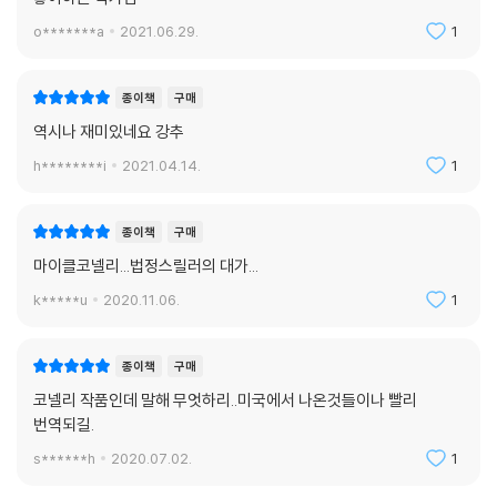
o*******a
2021.06.29.
1
종이책
구매
역시나 재미있네요 강추
h********i
2021.04.14.
1
종이책
구매
마이클코넬리...법정스릴러의 대가...
k*****u
2020.11.06.
1
종이책
구매
코넬리 작품인데 말해 무엇하리..미국에서 나온것들이나 빨리
번역되길.
s******h
2020.07.02.
1