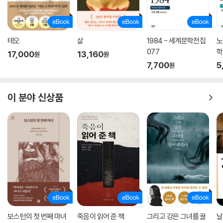
테오
살
1984 - 세계문학전집
노
077
학
17,000
13,160
원
원
7,700
5
원
이 분야 신상품
보스턴의 첫 번째 마녀
죽음이 읽어 준 책
그리고 강은 그녀를 끌
날