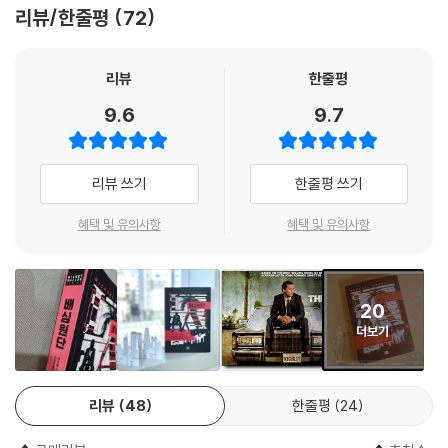
위해 무려 범죄 전문 기자가 되었다고 고백할 정도로 코넬리는 소설에서
리뷰/한줄평
72
범죄 현장에 대한 정교한 이해를 보여준다. 실제로 코넬리는 기자로 일하
면서 살인사건 범죄자 등을 많이 만나봤으며, 그 경험이 작품을 쓸 때 크게
도움이 됐다고 말한 적이 있다.
리뷰
한줄평
9.6
9.7
입체감 있는 인물과 현장감 돋보이는 법정 묘사를 바탕으로 코넬리 소설은
미키가 배심원단을 설득하듯 독자들을 차근차근 설득한다. 이 소설에서 주
인공 미키 할러는 함께 일하던 콜걸을 살해한 혐의가 있는 디지털 포주의
리뷰 쓰기
한줄평 쓰기
의뢰를 받는다. 포주라는 피의자의 직업 때문에 일단 그를 의심의 눈으로
보기 쉽다. 포주는 금괴를 건네주며 재밌는 얘기를 꺼낸다. 살해당한 피해
혜택 및 유의사항
혜택 및 유의사항
자가 생전에 미키를 강력히 추천했다고. 알고 보니 피해자는 몇 년 전까지
문제가 생길 때마다 미키를 찾아오던 단골 의뢰인 매춘부다. 이 일을 접고
새 출발 하겠다며 떠나놓고 이름만 바꾼 채 여전히 성매매를 하며 지낸 그
20
녀에게 미키는 배신감을 느낀다.
더보기
그런 배신감도 잠시, 미키는 그녀가 왜 자신에게까지 근황을 숨겼는지 궁
금해진다. 게다가 피의자 포주는 피해자가 생전에 “무슨 일이 생기면 당신
리뷰
48
한줄평
24
이 도와줄 거랬어요”라고 말한 적이 있음을 미키에게 알려준다. 미키에게
이 사건은 피고인의 유죄 여부를 밝히는 일을 넘어서, 자신이 한때 좋아한