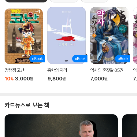
명탐정 코난
홍학의 자리
약사의 혼잣말 05권
약
10
3,000
9,800
7,000
7
%
원
원
원
카드뉴스로 보는 책