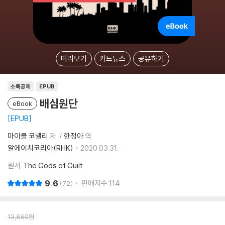
미리보기
카드뉴스
공유하기
소득공제
EPUB
배심원단
eBook
EPUB
마이클 코넬리
저
한정아
역
알에이치코리아(RHK)
2020.03.31.
원서
The Gods of Guilt
9.6
판매지수
114
72
13,860
원