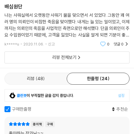
배심원단
나는 샤워실에서 오랫동안 샤워기 물을 맞으면서 서 있었다. 그동안 꽤 여
러 명의 의뢰인이 비참한 죽음을 맞이했다. 내게는 늘 있는 일이었고, 이제
까지는 의뢰인의 죽음을 사업적인 측면으로만 해석했다. 단골 의뢰인이 주
요 수입원이었기 때문에, 고객을 잃었다는 사실을 알게 되면 기분이 좋을
리가 없었다. 그러나 글로리아 데이턴의 경우는 달랐다. 사업적인 측면으
k*****u
2020.11.06.
신고
0
댓글
0
로만 해석할 수
리뷰 전체보기
리뷰
48
한줄평
24
클린봇
이 부적절한 글을 감지 중입니다.
설정
구매한줄평
추천순
종이책
구매
좋아하는 작가님~~