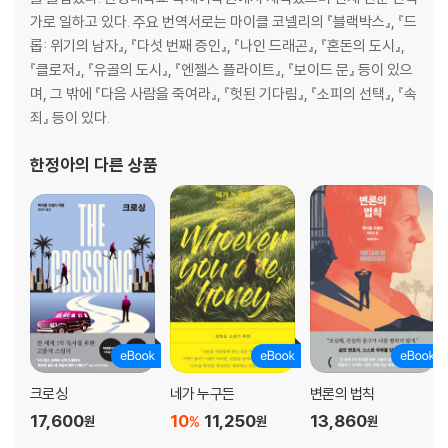
가로 일하고 있다. 주요 번역서로는 마이클 코넬리의 『블랙박스』, 『드
롭: 위기의 남자』, 『다섯 번째 증인』, 『나인 드래곤』, 『혼돈의 도시』,
『클로저』, 『유골의 도시』, 『엔젤스 플라이트』, 『보이드 문』 등이 있으
며, 그 밖에 『다음 사람을 죽여라』, 『헛된 기다림』, 『소피의 선택』, 『속
죄』 등이 있다.
한정아
의 다른 상품
크로싱
네가 누구든
변론의 법칙
17,600
10
11,250
13,860
%
원
원
원