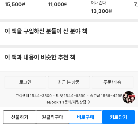
어내린다
15,500
11,000
7
원
원
13,300
원
이 책을 구입하신 분들이 산 분야 책
이 책과 내용이 비슷한 추천 책
로그인
최근 본 상품
주문/배송
고객센터 1544-3800
티켓 1544-6399
중고샵 1566-4295
eBook 1:1문의/채팅상담
예스이십사(주) 사업자 정보
선물하기
원클릭구매
바로구매
카트담기
이용약관
개인정보처리방침
청소년보호정책
PC버전
회사소개
거래처관계자께
도서홍보
광고