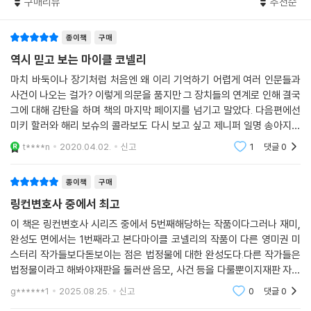
구매리뷰
추천순
여자에게 일어난 비극의 진상을 밝히는 일이 되어버린다. 살아 있는 의뢰
인인 피의자(포주)와 죽은 의뢰인인 피해자(콜걸)를 어떻게 구할 것인가.
종이책
구매
피의자와 피해자를 동시에 구하기 위해 사건의 틀을 뒤집는 미키의 절묘한
변론이 이제 막 시작된다. 「백분토론」의 하이라이트처럼 반론의 반론을 거
역시 믿고 보는 마이클 코넬리
듭하는 재치 있고 재빠른 미키의 변론 퍼포먼스가 기다리고 있다. 소설의
마치 바둑이나 장기처럼 처음엔 왜 이리 기억하기 어렵게 여러 인문들과
중간부터는, 당신은 미키와 완전히 한편이 되고 말 것이다.
사건이 나오는 걸가? 이렇게 의문을 품지만 그 장치들의 연계로 인해 결국
그에 대해 감탄을 하며 책의 마지막 페이지를 넘기고 말았다. 다음편에선
“나를 따라다니며 괴롭히는 단죄의 신들,
미키 할러와 해리 보슈의 콜라보도 다시 보고 싶고 제니퍼 일명 송아지의
나는 그들과 함께 하루하루를 살아간다.”
성장기를 담은 외전도 기대되고 암튼 지금처럼 계속해서 열심히 양질의 작
t****n
2020.04.02.
신고
1
댓글
0
품활동을 바랄
마이클 코넬리가 묻는 ‘정의란 무엇인가?’
종이책
구매
이 소설은 결국 ‘정의란 무엇인가’ 같은 보편적 질문을 던지는 이야기다. 미
링컨변호사 중에서 최고
키 할러가 “정의를 실현하기 위하여”를 외치며 사무실 직원들과 건배하는
장면도 나온다. 그러나 이 소설에서 말하는 정의는 단순히 선이 악을 이겨
이 책은 링컨변호사 시리즈 중에서 5번째해당하는 작품이다그러나 재미,
완성도 면에서는 1번째라고 본다마이클 코넬리의 작품이 다른 영미권 미
야 한다는 당위를 반복하는 게 아니다. 기본적으로 미키 할러를 비롯해 작
스터리 작가들보다돋보이는 점은 법정물에 대한 완성도다.다른 작가들은
품 속 인물들은 두드러진 정의감에 사로잡혀 있지 않다. 그러나 더러운 사
법정물이라고 해봐야재판을 둘러싼 음모, 사건 등을 다룰뿐이지재판 자체
람들로 둘러싸인 세상에서 과연 정의가 잠깐이나마 힘을 발휘할 수 있다면
를 다루는 모습은 별로 없다그러나 마이클 코넬리의 소설은 재판 속 깊숙
그게 어느 때일지 소설은 질문한다. 코넬리는 비현실적으로 선한 캐릭터를
g******1
2025.08.25.
신고
0
댓글
0
이 절차 자체를 다루는
만들지도 않고, 일방적으로 약자의 편을 들어주지도 않는다. 정의란 최대