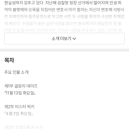
현실성까지 갖추고 있다. 지난해 검찰청 청장 선거에서 떨어지며 인생 최
악의 불명예와 오욕을 뒤집어쓴 변호사 미키 할러는 자신이 변호해 석방시
킨 의뢰인마저 음주운전으로 무고한 시민 두 사람을 죽이자 극심한 죄책감
에 빠진다. 수임료가 높은 살인사건을 맡으면 몸속에 아드레날린이 핑 돌
만큼 돈을 좋아하는 미키이지만, 더러운 사람을 변호하는 일은 그만큼 뼈
아픈 대가를 요구한다. 하지만 과연 더러운 자들에겐 옹호할 여지가 없는
소개 더보기
가? 우리는 때때로 더러운 자들만 범죄를 저지른다는 오류에 빠지지 않는
가? 빠르게 전개되는 이야기 속으로 빨려들다 보면, 어느새 코넬리가 매복
해 둔 허를 찌르는 질문들과 만나게 될 것이다.
목차
주요 인물 소개
제1부 글로리 데이즈
「11월 13일 화요일」
제2부 미스터 럭키
「4월 2일 화요일」
제3부 중절모를 쓴 남자