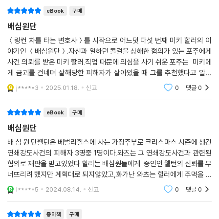
한의 조건을 충족했을 때가 아니라 최소한의 조건을 누락하지 않았을 때
eBook
구매
기대할 수 있음을 보여준다.
배심원단
＜링컨 차를 타는 변호사＞를 시작으로 어느덧 다섯 번째 미키 할러의 이
소설 제목 ‘배심원단’은 단지 배심원석에 앉아 있는 열두 명의 사람들만 가
야기인 ＜배심원단＞.자신과 일하던 콜걸을 상해한 혐의가 있는 포주에게
리키지 않는다. 변호사들은 배심원단을 ‘단죄의 신들’이라고 부른다는 얘
사건 의뢰를 받은 미키 할러.직업 때문에 의심을 사기 쉬운 포주는 미키에
기가 나온다. 법정에서 배심원단의 평결은 그야말로 신적인 권위를 갖는
게 금괴를 건네며 살해당한 피해자가 살아있을 때 그를 추천했다고 알려
무시무시한 위력이 있다. 하지만 이런 단죄의 신들은 법정에만 있는 게 아
줌.미키가 살해당한 콜걸에 대해 확인해보니 몇 년 전까지 문제가 있을 때
j*****3
2025.01.18.
신고
0
댓글
0
니다. 미키의 마음속에도 악령처럼 따라다니는 배심원단이 있다. 누구나
마다 미키를 찾았
마음속에 작은 법정을 차려놓고 무슨 일이 생길 때마다 나름대로 변론을
eBook
구매
펼치며 자신을 꾸짖거나 지지하는 속삭임을 건넨다. 소설에서는 미키를 내
내 따라다니는 죄책감이 있고, 미키는 그 감정을 극복하기 위해 더욱 열심
배심원단
히 변론에 임한다. 과연 미키의 마음속 단죄의 신들은 그를 향해 웃어줄까.
배 심 원 단웰턴은 베벌리힐스에 사는 가정주부로 크리스마스 시즌에 생긴
배심원단 가운데 한 사람으로 당신을 초대한다.
연쇄강도사건의 피해자 3명중 1명이다.와츠는 그 연쇄강도사건과 관련된
혐의로 재판을 받고있었다.힐러는 배심원들에게 증인인 웰턴의 신뢰를 무
너뜨리려 했지만 계획대로 되지않았고,화가난 와츠는 힐러에게 주먹을 휘
두른다.
l*****5
2024.08.14.
신고
0
댓글
0
종이책
구매