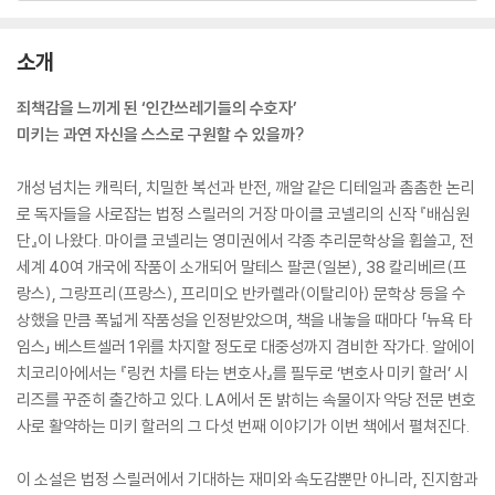
소개
죄책감을 느끼게 된 ‘인간쓰레기들의 수호자’
미키는 과연 자신을 스스로 구원할 수 있을까?
개성 넘치는 캐릭터, 치밀한 복선과 반전, 깨알 같은 디테일과 촘촘한 논리
로 독자들을 사로잡는 법정 스릴러의 거장 마이클 코넬리의 신작 『배심원
단』이 나왔다. 마이클 코넬리는 영미권에서 각종 추리문학상을 휩쓸고, 전
세계 40여 개국에 작품이 소개되어 말테스 팔콘(일본), 38 칼리베르(프
랑스), 그랑프리(프랑스), 프리미오 반카렐라(이탈리아) 문학상 등을 수
상했을 만큼 폭넓게 작품성을 인정받았으며, 책을 내놓을 때마다 「뉴욕 타
임스」 베스트셀러 1위를 차지할 정도로 대중성까지 겸비한 작가다. 알에이
치코리아에서는 『링컨 차를 타는 변호사』를 필두로 ‘변호사 미키 할러’ 시
리즈를 꾸준히 출간하고 있다. LA에서 돈 밝히는 속물이자 악당 전문 변호
사로 활약하는 미키 할러의 그 다섯 번째 이야기가 이번 책에서 펼쳐진다.
이 소설은 법정 스릴러에서 기대하는 재미와 속도감뿐만 아니라, 진지함과