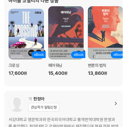
마이클 코넬리
의 다른 상품
부터는 [포트로더데일 뉴스]와 [썬-센티넬]로
크로싱
페어워닝
변론의 법칙
17,600
15,400
13,860
원
원
원
역
한정아
관심작가 알림신청
서강대학교 영문학과와 한국외국어대학교 통역번역대학원 한영과
를 졸업했다. 한양대학교 국제어학원에서 재직했으며 현재 전문 번역