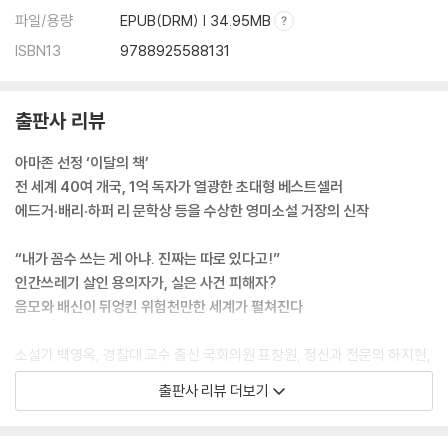
파일/용량
EPUB(DRM) | 34.95MB
ISBN13
9788925588131
출판사 리뷰
아마존 선정 ‘이달의 책’
전 세계 40여 개국, 1억 독자가 열광한 초대형 베스트셀러
에드거·배리·하퍼 리 문학상 등을 수상한 영미소설 거장의 신작
“내가 꼼수 쓰는 게 아냐. 진짜는 따로 있다고!”
인간쓰레기 살인 용의자가, 실은 사건 피해자?
음모와 배신이 뒤엉킨 위험천만한 세계가 펼쳐진다
소설가 백영옥, 경찰대 교수 출신 국회의원 표창원, 정신과 전문의 하지현,
드라마 PD 김민식, 판사 출신 소설가 도진기, ……. 마이클 코넬리의 팬이
출판사 리뷰 더보기
라고 밝힌 국내 명사들의 목록이다. 이들이 코넬리에게 매혹된 까닭은 무
엇일까. 그것은 코넬리가 ‘진짜’를 보여주기 때문일 것이다. 소설가가 되기