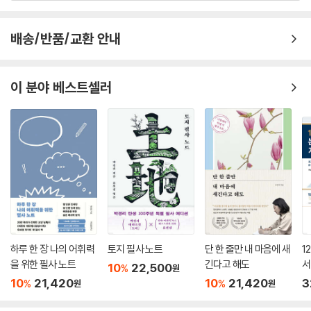
배송/반품/교환 안내
이 분야 베스트셀러
하루 한 장 나의 어휘력
토지 필사 노트
단 한 줄만 내 마음에 새
1
을 위한 필사 노트
긴다고 해도
서
10
22,500
%
원
10
21,420
10
21,420
3
%
%
원
원