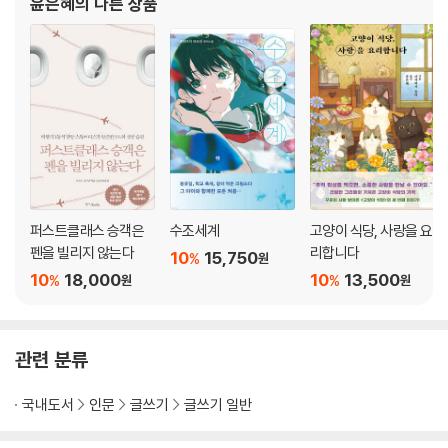
윤은혜
의 다른 상품
4-1 플롯은 완성될 이야기의 예상도다 92
4-2 플롯의 기본 틀을 알아두자 94
4-3 플롯 쉽게 짜기 96
4-4 복선은 플롯 단계에서 생각한다 98
4-5 끌리는 플롯을 만드는 노하우 ① 100
4-6 끌리는 플롯을 만드는 노하우 ② 102
4-7 구성 항목을 참고해 밸런스가 잡힌 플롯을 만든다 104
4-8 잘 써지지 않을 때는 장애물을 만들어 본다 106
퍼스트클래스 승객은
수조세계
고양이 식당, 사랑을 요
4-9 밋밋하다고 느껴진다면 이야기 속 환경을 바꿔 본다 108
펜을 빌리지 않는다
리합니다
10
15,750
COLUMN 4 아이디어의 원천은 일상 속의 정보 수집에 있다 110
%
원
10
18,000
10
13,500
%
%
원
원
PART 5 본격적으로 글을 쓸 때 기억할 것
5-1 재미있는 이야기의 공통된 특징 112
관련 분류
5-2 첫 장면에서 독자를 사로잡는다 ① 114
5-3 첫 장면에서 독자를 사로잡는다 ② 116
국내도서
인문
글쓰기
글쓰기 일반
5-4 사이드 스토리로 깊이를 더한다 118