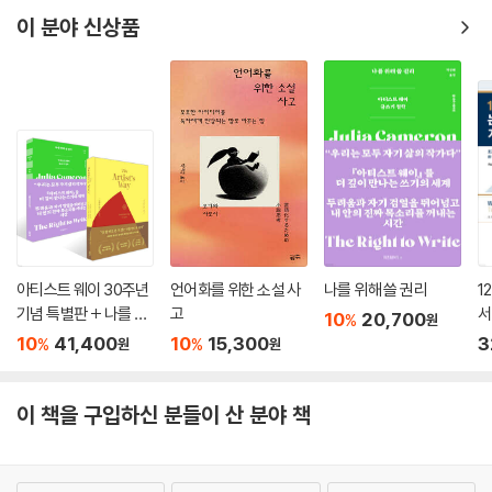
이 분야 신상품
아티스트 웨이 30주년
언어화를 위한 소설 사
나를 위해 쓸 권리
1
기념 특별판 + 나를 위
고
서
10
20,700
%
원
해 쓸 권리 세트
10
41,400
10
15,300
3
%
%
원
원
이 책을 구입하신 분들이 산 분야 책