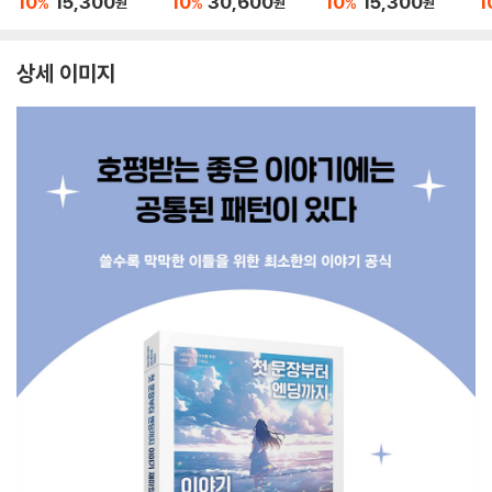
10
15,300
10
30,600
10
15,300
1
%
%
%
원
원
원
까지 생생한 어휘로 이
야기 쓰는 법 세트
상세 이미지