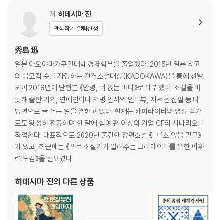
1-11 이야기 창작의 제1단계 클리어! 32
COLUMN 1 창작의 고통 속에도 행복은 분명히 있다 34
저
히데시마 진
관심작가 알림신청
PART 2 캐릭터를 조형한다
秀島 迅
2-1 이야기를 움직이는 등장인물 설정하기 36
일본 아오야마가쿠인대학 경제학부를 졸업했다. 2015년 일본 최고
2-2 매력적인 캐릭터 만드는 방법 38
의 응모작 수를 자랑하는 전격소설대상(KADOKAWA)을 통해 선발
2-3 캐릭터를 구축하려면 행동 원리가 필요하다 40
되어 2018년에 단행본 《안녕, 너 없는 바다》로 데뷔했다. 소설을 비
2-4 캐릭터의 외모를 글로 표현하는 요령 42
롯해 출판 기획, 연예인이나 저명 인사의 인터뷰, 자서전 집필 등 다
2-5 캐릭터의 역할을 명확하게 분담한다 44
방면으로 글 쓰는 일을 겸하고 있다. 현재는 카피라이터와 영상 작가
2-6 주인공이 지향하는 목적을 확고하게 설정한다 46
로도 왕성히 활동하며 한 달에 십여 편 이상의 기업 CF의 시나리오를
2-7 캐릭터에게 성격을 부여한다 48
작업한다. 대표작으로 2020년 출간한 장편소설 《그 1초 앞을 믿고》
2-8 공감할 수 있는 약점은 이야기의 강점이 된다 50
가 있고, 최근에는 《프로 소설가가 알려주는 크리에이터를 위한 어휘
2-9 인물의 과거를 보여줌으로써 독자의 공감도를 높인다 52
력 도감》을 선보였다.
2-10 캐릭터에 입체감을 더하는 방법 54
2-11 인물 관계도로 설정을 최종 점검한다 56
히데시마 진
의 다른 상품
COLUMN 2 자신과 다른 성별의 캐릭터를 표현할 때 주의할 점 58
PART 3 세계관을 구축한다