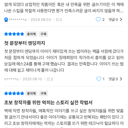
“초고를 작성하기 전에 흩어져 있던 생각을 정리할 수 있다. 추천!”
알게 되었다.상업적인 작품이든 혹은 내 만족을 위한 글쓰기이든 이 책에
읽고 나서 ‘어, 그런데 조연 A의 이야기는 대체 무슨 의미였던 거지?’라는
나온 스킬을 적절히 사용한다면 뭔가 만족스러운 글이 써지지 않을까 하는
의문이 남게 됩니다.
- 아마존 재팬 독자평
생각이 들었고, 그래서 개인적으로는 만족스러운 책이었다.
f*******a
2024.08.03.
신고
2
댓글
0
---「사이드 스토리로 깊이를 더한다」중에서
이야기를 이루는 핵심 요소를 이해하고, 머릿속 아이디어를 형상화하는 방
묘사, 대사, 설명이라는 세 요소의 구성 비율을 살펴볼게요. 설명은 일단 최
종이책
구매
식부터 캐릭터와 세계관 구축하는 법, 플롯 쉽게 짜는 법, 시점과 문체 다듬
소한으로 줄이는 것이 좋습니다. 이유는 단순합니다. 독자가 지루해하기
첫 문장부터 엔딩까지
는 법, 읽는 이의 마음을 사로잡는 묘사 테크닉, 본격적인 원고 집필과 퇴고
때문이에요. 설명은 스토리가 정체되는 부분으로, 설명이 많을수록 읽고
시의 노하우, 출판사나 플랫폼 공모전에 투고하는 요령에 이르기까지 재미
첫 문장부터 엔딩까지 이야기 재미있게 쓰는 법이라는 책을 서점에 갔다가
싶은 기분이 사라집니다. 설명하는 문장은 가급적 쓰지 않고, 대사와 묘사
있는 이야기를 창작하기 위한 필수 정보와 유용한 테크닉을 간결하고 명확
처음 접하게 되었습니다. 아이가 장래희망이 작가라서 흥미를 갖고 읽어
로 보완하는 것이 이야기 창작의 기본이라고 할 수 있습니다.
보길래 예스24를 통해 구매 했습니다. 결과는 만족합니다. 이야기 쓰는 법
하게 짚어준다. 여기에 머릿속에 산발적으로 떠다니는 아이디어와 갖가지
에 대해 쉽고 재미나게 풀어 나갑니다
설정을 체계적으로 정리해 이야기의 뼈대를 만들도록 돕는 창작 노트 템플
그리고 대사와 묘사의 비율은 5 : 5로, 거의 같은 분량으로 쓰는 것이 좋습
릿도 수록했다.
n*****o
2025.08.10.
신고
1
댓글
0
니다. 단 여기에는 주의할 점이 두 가지 있습니다. 5행 이상 되는 긴 대사는
가능하면 쓰지 않도록 하고, 중간에 한 번 끊는 습관을 들이도록 합시다. 묘
이 같은 창작 테크닉은 하나하나가 매우 중요할 뿐 아니라 서로 복잡하게
종이책
구매
사도 마찬가지입니다. 묘사가 길어지면 지면이 글자로 꽉 차 버립니다.
연동해 작용한다. 어렵게 느껴질 수도 있는 내용이지만, 책에서는 중요 포
초보 창작자를 위한 먹히는 스토리 실전 작법서
---「대사와 묘사의 비중은 5 대 5가 적당하다」중에서
인트만을 압축해서 이해하기 쉽게 설명해 놓았으므로 페이지를 한 장 한
벽에 막힌 창작자들, 매혹적인 이야기를 쓰고 싶은 창작자들을 위한 맞춤
장 넘기다 보면 자연스럽게 이야기를 만들어 나가는 테크닉을 체득하게 될
냉정히 말하면 여러분이 고생 끝에 완성한 초고는 아직 완성도가 20% 미
형 글쓰기 안내서이다.좋은 이야기에는 공통되고 반복되는 패턴이 있다.그
것이다.
만에 불과하다고 봐야 합니다. 그 미완성된 이야기를 다듬고 손질하면서
리고 초보 창작자에게는 먹히는 스토리를 쓰기 위한 테크닉이 필요하다.이