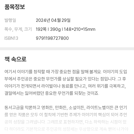
5-5 대사에 행동을 더해 캐릭터를 더욱 인상적으로 표현한다 120
품목정보
5-6 독자를 아군으로 만들어 이야기의 팬이 되게 한다 122
5-7 서브 캐릭터로 주인공을 돋보이게 만든다 124
발행일
2024년 04월 29일
5-8 대사는 이야기에서 중요한 역할을 한다 126
쪽수, 무게, 크기
192쪽 | 390g | 148*210*15mm
5-9 상황과 감정을 대사로 전달하는 요령 128
5-10 시점을 의식해서 서술한다 130
ISBN13
9791198727800
5-11 1인칭으로 글을 쓸 때 유의할 점 132
5-12 3인칭으로 글을 쓸 때 유의할 점 134
5-13 장르마다 어울리는 시점이 있다 136
책 속으로
COLUMN 5 ‘편집자의 관점’을 상상해 글을 쓰고 다듬는다 138
여기서 이야기를 창작할 때 가장 중요한 점을 말해 볼게요. 이야기의 도입
부에서 주인공은 중요한 무언가를 상실할 필요가 있다는 점입니다. 그 후
PART 6 스토리에 숨을 불어넣는 묘사의 기술
이야기가 전개되면서 라이벌이나 동료를 만나고, 여러 위기를 극복하고,
결말에서는 잃어버렸던 중요한 무언가를 되찾는 것이죠.
6-1 배경 묘사와 인물 묘사의 포인트 140
6-2 대사와 묘사의 비중은 5 대 5가 적당하다 142
동서고금을 막론하고 영화든, 만화든, 소설이든, 라이트노벨이든 큰 인기
6-3 과거를 묘사해 이야기의 깊이를 더한다 144
를 얻은 작품은 모두 이 철칙에 기반한 주제가 이야기의 핵심이 되어 주인
6-4 배경 묘사는 이야기와 연관시킨다 146
공의 성장을 그려냅니다. 그래프로 표현하자면, 다소 하락하는 시점이 있
6-5 정경 묘사에는 어느 정도 주관이 담긴다 148
다 하더라도 기본적으로 주인공의 성장세는 우상향으로 계속 뻗어 나가야
6-6 허용할 수 있는 거짓을 쓴다 150