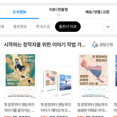
리뷰/한줄평
도서정보
배송/반품/교환
12
분류
품목정보
책 속으로
출판사 리뷰
시작하는 창작자를 위한 이야기 작법 가이드
알림신청
첫 문장부터 엔딩까지
첫 문장부터 엔딩까지
첫 문장부터 엔딩까지
첫
이야기를 움직이는 캐
이야기 재미있게 쓰는
생생한 어휘로 이야기
이
릭터 쓰는 법
법 + 첫 문장부터 엔딩
쓰는 법
법