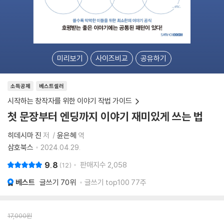
미리보기
사이즈비교
공유하기
소득공제
베스트셀러
시작하는 창작자를 위한 이야기 작법 가이드
첫 문장부터 엔딩까지 이야기 재미있게 쓰는 법
히데시마 진
저
윤은혜
역
삼호북스
2024.04.29.
9.8
판매지수
2,058
12
베스트
글쓰기
70위
글쓰기 top100 77주
17,000
원