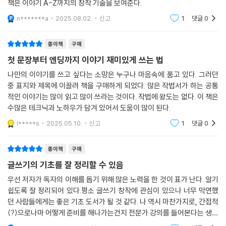
책은 이야기 A-Z까지의 창작 기술을 보여준다.
완성도 100%를 향해 끊임없이 도전하는 과정이 바로 퇴고입니다. 그렇기
에 퇴고는 한 번으로 끝나지 않습니다. 놀랄지 모르지만 최소 열 번 이상은
n*******a
2025.08.02.
신고
1
댓글
0
반복해서 봐야 합니다. “같은 원고를 열 번씩이나 볼 필요가 있을까?” 이
렇게 생각할 수도 있겠지만, 퇴고를 하면 할수록 모순되는 부분이나 시간
종이책
구매
상의 오차, 내용 오류, 오·탈자가 무수히 나오는 게 보통입니다.
첫 문장부터 엔딩까지 이야기 재미있게 쓰는 법
---「초고를 쓴 다음, 퇴고부터가 진정한 승부」중에서
나만의 이야기를 쓰고 싶다는 소망은 누구나 마음속에 품고 있다. 그러던
중 표지와 제목에 이끌려 책을 구매하게 되었다. 많은 작법서가 하는 공통
적인 이야기는 많이 읽고 많이 쓰라는 것이다. 작법에 왕도는 없다. 이 책은
수많은 테크닉과 노하우가 담겨 있어서 도움이 많이 된다.
l*****s
2025.05.10.
신고
1
댓글
0
종이책
구매
글쓰기의 기초를 잘 정리할 수 있음
우선 저자가 독자의 이해를 돕기 위해 많은 노력을 한 것이 표가 난다. 알기
쉽도록 잘 정리되어 있다.평소 글쓰기 창작에 관심이 있으나 너무 막연했
던 사람들에게는 좋은 기초 도서가 될 것 같다. 나 역시 마찬가지로, 간접적
(?)으로나마 어떻게 준비를 해나가는건지 전문가 강의를 들어본다는 생각
으로 구매했는데, 나쁘지 않다. 추천한다.