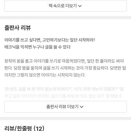
해요. 이 상승세가 어중간하면 독자에게 감동을 줄 수 없습니다.
6-7 어미의 변화로 리듬감을 만든다 152
책 속으로 더보기
---「주제란 이야기를 관통하는 중심 메시지」중에서
6-8 액션 장면을 쓸 때의 포인트 154
6-9 엔딩 장면을 쓸 때의 포인트 156
이야기의 배경이 되는 공간의 기후와 지형을 항상 염두에 둡시다. 지형이
COLUMN 6 창작 의욕이 떨어졌을 때 기분을 전환하는 몇 가지 팁 158
출판사 리뷰
라고 하면 어렵게 느껴질 수도 있겠지만 사실 단순해요. 무대가 되는 지역
이 산인가, 바다인가, 아니면 도시인가 하는 정도의 지리적 환경입니다. 지
PART 7 실제 집필과 프로 데뷔에 대하여
이야기를 쓰고 싶다면, 고민하기보다는 일단 시작하라!
리적 특성에 따라서 풍경은 물론 하늘의 빛깔부터 바람의 냄새, 대기의 맑
테크닉을 익히면 누구나 글을 쓸 수 있다
은 정도까지 차이가 납니다. 이 같은 설정상의 특징을 충분히 고려한 뒤에
7-1 오랫동안 꾸준히 이야기를 써 나가려면 160
글을 쓰면 현실감이 한층 더해져 독자의 몰입도를 더욱 높일 수 있습니다.
7-2 이야기의 길이는 어느 정도가 적당할까 162
창작의 꿈을 품고 이야기를 쓰기로 마음먹었다면, 일단 한 줄이라도 써야
대화 중간에 주인공의 시야에 잡힌 풍경 묘사 한 줄이 삽입되기만 해도 여
7-3 초고를 쓴 다음, 퇴고부터가 진정한 승부 164
한다. 당장 몸을 움직여 글을 쓰기 시작하는 것이 가장 중요하다. 당연한 말
백과 깊이가 생기고, 전해지는 인상이 확연히 달라집니다.
7-4 완성한 이야기를 문학 공모전에 투고하기 ① 166
이지만 그렇지 않으면 이야기는 시작되지 않는다.
---「지형과 기후 묘사로 분위기를 고조시킨다」중에서
7-5 완성한 이야기를 문학 공모전에 투고하기 ② 168
7-6 작가 데뷔를 꿈꾸는 여러분께 170
‘한 번도 글을 써 본 적이 없는데 어쩌지?’, ‘내가 과연 재능이 있을까?’ ‘말
플롯을 구성할 때뿐 아니라 본격적으로 집필하는 도중에도 ‘스토리가 너무
COLUMN 7 프로 작가가 되면 과연 먹고살 수 있을까 172
하고 싶은 이야기가 있지만, 글쓰기를 배워 본 적도 없는 내가 잘 해낼 수
평범해.’, ‘전개가 재미없어.’, ‘캐릭터가 살아 있지 않아.’와 같은 생각이 들
있을까?’ 이런 생각에 사로잡힐 필요가 없다. 처음부터 잘 쓰려고 각오할
출판사 리뷰 더보기
면서 손이 멈춰 버리는 경우가 있지요. 이를 타개하는 방법 중 하나로 주인
이야기의 틀을 잡는 설정 노트 - 실제로 이야기를 창작해 보자
필요도 없다.
공을 둘러싼 환경에 변화를 주는 방법이 있습니다.
현역 소설가인 저자는 이야기를 쓰는 초기 단계에서 재능의 유무는 특별히
설정 노트 1 상징적인 장면 174
중요하지 않다고 말한다. 이야기를 창작하는 데는 수많은 테크닉이 동원되
리뷰/한줄평
12
예를 들면, 주인공인 고등학교 남학생이 짝사랑하는 같은 반 여학생과 방
설정 노트 2 이야기의 3대 구성요소 176