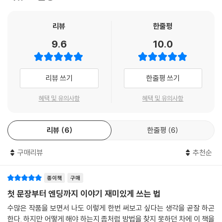
고, 그걸 익히기만 하면 누구든 어느 정도는 글을 쓸 수 있게 된다고 단언한
과 후 공원에서 만나기로 약속을 했다고 합시다. 남학생에게는 드디어 마
설정 노트 3 주인공 캐릭터 설정 177
다.
음을 고백하는 중요한 순간입니다. 맑고 온화한 오후 시간이라면 두 사람
설정 노트 4 등장인물 관계도 178
리뷰
한줄평
의 행동과 대화에 집중하는 전개로 흘러가기 쉽습니다. 하지만 갑작스러운
설정 노트 5 내가 만드는 세계관 ① 180
이야기 창작에는 많은 공식과 기술이 숨어 있다. 그것을 아느냐 모르느냐
9.6
10.0
날씨 변화로 폭우가 쏟아지기 시작한다면 어떨까요?
설정 노트 6 내가 만드는 세계관 ② 182
에 따라 목표에 도달하기까지 드는 시간과 수고는 어마어마한 차이가 난
---「밋밋하다고 느껴진다면 이야기 속 환경을 바꿔 본다」중에서
설정 노트 7 플롯 작성 템플릿 184
다. 《첫 문장부터 엔딩까지 이야기 재미있게 쓰는 법》에서는 가능한 한 짧
설정 노트 8 실제로 이야기를 써 보자 186
은 시간 안에 효율적으로, 그것도 누구나 재미있다고 느낄 만한 이야기를
리뷰 쓰기
한줄평 쓰기
이야기의 첫 장면은 무척 중요합니다. 대략 독자의 80%가 이야기의 초반
설정 노트 9 실제로 묘사해 보자 188
설계하기 위한 테크닉을 콕콕 집어, 쉽고 자세하게 해설한다. 이는 소설을
4페이지 내에서 해당 작품이 재미있을지, 아니면 지루할지를 냉정하게 판
비롯한 다양한 분야의 글쓰기 작업을 하면서 저자가 오랫동안 축적해 온
혜택 및 유의사항
혜택 및 유의사항
별한다고 합니다. 아무리 오랜 시간과 혼신의 아이디어를 쏟아서 충격적인
마치며 190
기술이자, 수차례 신인문학상에 투고하면서 프로 작가로 데뷔하기까지의
결말로 이야기를 써낸다 해도, 도입에서 독자를 끌어들이지 못하면 헛수고
경험을 집대성한 것이기도 하다. 거기에 더해 베스트셀러 작가를 배출한
로 끝나 버린다는 뜻입니다. (중략) 그런 만큼 첫 장면은 심사숙고해서 치
리뷰
6
한줄평
6
출판사의 문학 편집자에게 얻은 귀중한 조언을 바탕으로 내용을 구성했다.
밀한 계산하에 써야 합니다. 그렇다면 첫 장면을 쓸 때는 어떤 점에 신경을
써야 할까요?
구매리뷰
추천순
“소설을 쓰기 위해 알아야 할 정보가 가득했다.
---「첫 장면에서 독자를 사로잡는다 1」중에서
모르고 쓰는 것과, 알고 쓰는 것과는 스타트 라인이 다르다.”
종이책
구매
사이드 스토리에서 다룬 등장인물의 이면이나 과거는, 중반 이후 어딘가에
“지금까지 다양한 작법서를 읽어 왔지만 이 책이 가장 알기 쉬웠고, 배운
첫 문장부터 엔딩까지 이야기 재미있게 쓰는 법
서 메인 스토리와 합류해 독자의 감정 이입을 강화하는 효과를 내야 합니
것이 많았다.”
수많은 작품을 보면서 나도 이렇게 한번 써보고 싶다는 생각을 곧잘 하곤
다. 즉 이야기가 최종 목표에 도달했을 때 독자의 만족감과 카타르시스를
한다. 하지만 어떻게 해야 하는지 좀처럼 방법을 찾지 못하던 차에 이 책을
증폭하는 장치로 기능할 필요가 있습니다. 그렇지 않으면 독자는 책을 다