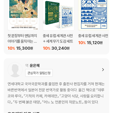
3-1 세계관은 이야기의 핵심 요소 중 하나 60
3-2 어느 시대를 선택할지 생각해 보자 62
3-3 주제와 밀접하게 연관된 문화를 고려한다 64
3-4 이야기에서 그리는 종교의 모습 66
3-5 지형과 기후 묘사로 분위기를 고조시킨다 68
첫 문장부터 엔딩까지
중세 유럽 세계관 사전
중세 유럽 세계관 사전
3-6 캐릭터의 의상도 섬세하게 고려한다 70
이야기를 움직이는 캐
+ 세계 무기 도감 세트
10
15,120
%
원
3-7 인상적인 식사 장면은 중요한 역할을 담당한다 72
릭터 쓰는 법
10
15,300
10
30,240
%
%
원
원
3-8 지역성과 문화 차이를 전개에 활용한다 74
3-9 인프라를 생각할 때 유의할 점 76
3-10 거주 환경을 묘사할 때 유의할 점 78
역
윤은혜
3-11 이야기 속에서도 돈과 경제는 중요하다 80
관심작가 알림신청
3-12 판타지 세계관 ① 82
3-13 판타지 세계관 ② 84
연세대학교 국어국문학과를 졸업한 후 출판사 편집자를 거쳐 현재는
3-14 미래 배경의 세계관 ① 86
바른번역에서 일본어 전문 번역가로 활동 중이다. 옮긴 책으로 『데루
3-15 미래 배경의 세계관 ② 88
코와 루이』 『기적의 카페, 카에데안』 『고양이 식당, 사랑을 요리합니
COLUMN 3 절대적인 정답은 없다 다양한 해석과 관점을 참고하자 90
다』 『두 번째 붉은 태양』 『어느 노 언론인의 작문노트』 등이 있다.
PART 4 사건의 배치, 플롯을 구성한다