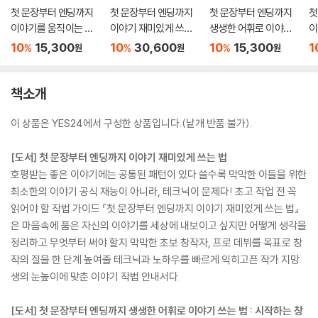
첫 문장부터 엔딩까지
첫 문장부터 엔딩까지
첫 문장부터 엔딩까지
첫
이야기를 움직이는 캐
이야기 재미있게 쓰는
생생한 어휘로 이야기
이
릭터 쓰는 법
법 + 첫 문장부터 엔딩
쓰는 법
법
10
15,300
10
30,600
10
15,300
1
%
%
%
원
원
원
까지 생생한 어휘로 이
야기 쓰는 법 세트
책소개
이 상품은 YES24에서 구성한 상품입니다.(낱개 반품 불가).
[도서] 첫 문장부터 엔딩까지 이야기 재미있게 쓰는 법
호평받는 좋은 이야기에는 공통된 패턴이 있다 쓸수록 막막한 이들을 위한
최소한의 이야기 공식 재능이 아니라, 테크닉이 문제다! 초고 작업 전 꼭
읽어야 할 작법 가이드 『첫 문장부터 엔딩까지 이야기 재미있게 쓰는 법』
은 마음속에 품은 자신의 이야기를 세상에 내보이고 싶지만 어떻게 생각을
정리하고 무엇부터 써야 할지 막막한 초보 창작자, 프로 데뷔를 목표로 창
작의 질을 한 단계 높여줄 테크닉과 노하우를 빠르게 익히고픈 작가 지망
생의 눈높이에 맞춘 이야기 작법 안내서다.
[도서] 첫 문장부터 엔딩까지 생생한 어휘로 이야기 쓰는 법 : 시작하는 창