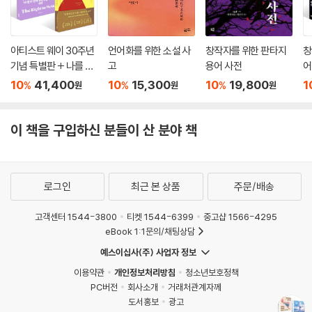
아티스트 웨이 30주년
언어화를 위한 소설 사
창작자를 위한 판타지
창
기념 특별판 + 나를 위
고
용어 사전
어
해 쓸 권리 세트
한
10
41,400
10
15,300
10
19,800
1
%
%
%
원
원
원
트
이 책을 구입하신 분들이 산 분야 책
로그인
최근 본 상품
주문/배송
고객센터 1544-3800
티켓 1544-6399
중고샵 1566-4295
eBook 1:1문의/채팅상담
예스이십사(주) 사업자 정보
이용약관
개인정보처리방침
청소년보호정책
PC버전
회사소개
거래처관계자께
도서홍보
광고