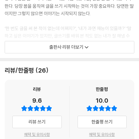
한다. 당장 몸을 움직여 글을 쓰기 시작하는 것이 가장 중요하다. 당연한 말
이지만 그렇지 않으면 이야기는 시작되지 않는다.
‘한 번도 글을 써 본 적이 없는데 어쩌지?’, ‘내가 과연 재능이 있을까?’ ‘말
하고 싶은 이야기가 있지만, 글쓰기를 배워 본 적도 없는 내가 잘 해낼 수
있을까?’ 이런 생각에 사로잡힐 필요가 없다. 처음부터 잘 쓰려고 각오할
출판사 리뷰 더보기
필요도 없다.
현역 소설가인 저자는 이야기를 쓰는 초기 단계에서 재능의 유무는 특별히
중요하지 않다고 말한다. 이야기를 창작하는 데는 수많은 테크닉이 동원되
리뷰/한줄평
26
고, 그걸 익히기만 하면 누구든 어느 정도는 글을 쓸 수 있게 된다고 단언한
다.
리뷰
한줄평
이야기 창작에는 많은 공식과 기술이 숨어 있다. 그것을 아느냐 모르느냐
9.6
10.0
에 따라 목표에 도달하기까지 드는 시간과 수고는 어마어마한 차이가 난
다. 《첫 문장부터 엔딩까지 이야기 재미있게 쓰는 법》에서는 가능한 한 짧
은 시간 안에 효율적으로, 그것도 누구나 재미있다고 느낄 만한 이야기를
리뷰 쓰기
한줄평 쓰기
설계하기 위한 테크닉을 콕콕 집어, 쉽고 자세하게 해설한다. 이는 소설을
비롯한 다양한 분야의 글쓰기 작업을 하면서 저자가 오랫동안 축적해 온
혜택 및 유의사항
혜택 및 유의사항