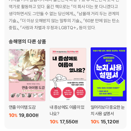
역가로 활동하고 있다. 옮긴 책으로는 『이 회사 더는 못 다니겠다고
생각하면서도 그만둘 수 없는 당신에게』, 『남몰래 거리 두는 관계의
기술』, 『더 이상 오해받지 않는 말투의 기술』, 『60분 만에 읽는 탄소
중립』, 『사랑과 차별과 우정과 LGBTQ+』 등이 있다.
송해영
의 다른 상품
연출 아이템 도감
내 증상에도 이름이 있
일머리보다 중요한 눈
나요?
치 사용 설명서
10
19,800
%
원
10
17,550
10
15,120
%
%
원
원