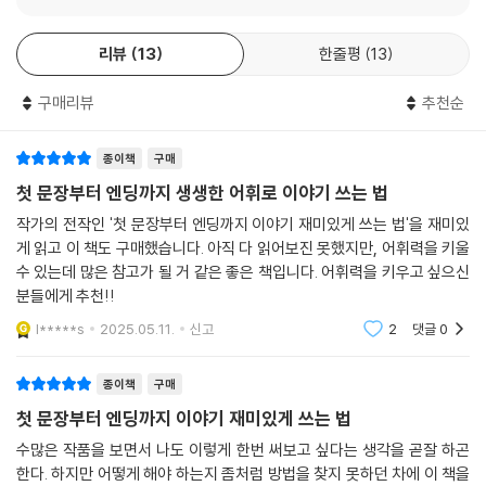
기술이자, 수차례 신인문학상에 투고하면서 프로 작가로 데뷔하기까지의
경험을 집대성한 것이기도 하다. 거기에 더해 베스트셀러 작가를 배출한
리뷰
13
한줄평
13
출판사의 문학 편집자에게 얻은 귀중한 조언을 바탕으로 내용을 구성했다.
구매리뷰
추천순
“소설을 쓰기 위해 알아야 할 정보가 가득했다.
모르고 쓰는 것과, 알고 쓰는 것과는 스타트 라인이 다르다.”
종이책
구매
“지금까지 다양한 작법서를 읽어 왔지만 이 책이 가장 알기 쉬웠고, 배운
첫 문장부터 엔딩까지 생생한 어휘로 이야기 쓰는 법
것이 많았다.”
작가의 전작인 '첫 문장부터 엔딩까지 이야기 재미있게 쓰는 법'을 재미있
게 읽고 이 책도 구매했습니다. 아직 다 읽어보진 못했지만, 어휘력을 키울
“초고를 작성하기 전에 흩어져 있던 생각을 정리할 수 있다. 추천!”
수 있는데 많은 참고가 될 거 같은 좋은 책입니다. 어휘력을 키우고 싶으신
분들에게 추천!!
- 아마존 재팬 독자평
l*****s
2025.05.11.
신고
2
댓글
0
이야기를 이루는 핵심 요소를 이해하고, 머릿속 아이디어를 형상화하는 방
종이책
구매
식부터 캐릭터와 세계관 구축하는 법, 플롯 쉽게 짜는 법, 시점과 문체 다듬
첫 문장부터 엔딩까지 이야기 재미있게 쓰는 법
는 법, 읽는 이의 마음을 사로잡는 묘사 테크닉, 본격적인 원고 집필과 퇴고
시의 노하우, 출판사나 플랫폼 공모전에 투고하는 요령에 이르기까지 재미
수많은 작품을 보면서 나도 이렇게 한번 써보고 싶다는 생각을 곧잘 하곤
있는 이야기를 창작하기 위한 필수 정보와 유용한 테크닉을 간결하고 명확
한다. 하지만 어떻게 해야 하는지 좀처럼 방법을 찾지 못하던 차에 이 책을