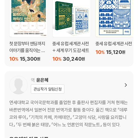
첫 문장부터 엔딩까지
중세 유럽 세계관 사전
중세 유럽 세계관 사전
이야기를 움직이는 캐
+ 세계 무기 도감 세트
10
15,120
%
원
릭터 쓰는 법
10
15,300
10
30,240
%
%
원
원
역
윤은혜
관심작가 알림신청
연세대학교 국어국문학과를 졸업한 후 출판사 편집자를 거쳐 현재는
바른번역에서 일본어 전문 번역가로 활동 중이다. 옮긴 책으로 『데루
코와 루이』 『기적의 카페, 카에데안』 『고양이 식당, 사랑을 요리합니
다』 『두 번째 붉은 태양』 『어느 노 언론인의 작문노트』 등이 있다.