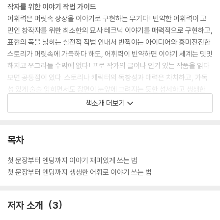
작자를 위한 이야기 작법 가이드
어휘력은 머릿속 상상을 이야기로 구현하는 무기다! 빈약한 어휘력이 고
민인 창작자를 위한 최소한의 묘사 테크닉 이야기를 매력적으로 구현하고,
표현의 폭을 넓히는 실전적 작법 안내서 반짝이는 아이디어와 흥미진진한
스토리가 머릿속에 가득하다 해도, 어휘력이 빈약하면 이야기 세계는 밋밋
해지고 쪼그라들 수밖에 없다! 프로 작가의 글이나 인기 있는 작품을 읽다
보면 공통점이 있다. 스토리나 캐릭터의 독창성과 매력은 차치하고, 가독
성 있게 술술 읽히면서도 장면이 눈앞에 그려지는 듯한 섬세하고 생생한
묘사가 눈에 띈다는 점이다. 지극히 현실적이고 일상적인 이야기든, 기발
책소개 더보기
한 설정에 방대한 스케일의 이야기든 적절하고 다채로운 어휘로 인물들의
관계와 감정, 세계관을 생생하게 그려낸다. 반대로 스토리나 아이디어는
무척 흥미로워 보이는데, 막상 읽어 보면 지루할뿐더러 좀처럼 페이지가
목차
넘어가지 않는 글이 있다. 이는 대개 어휘력, 표현력이 빈약하기 때문이다.
첫 문장부터 엔딩까지 이야기 재미있게 쓰는 법
첫 문장부터 엔딩까지 생생한 어휘로 이야기 쓰는 법
저자 소개
3