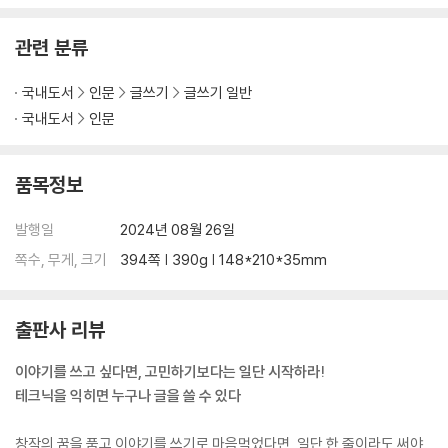
관련 분류
국내도서
인문
글쓰기
글쓰기 일반
국내도서
인문
품목정보
발행일
2024년 08월 26일
쪽수, 무게, 크기
394쪽 | 390g | 148*210*35mm
출판사 리뷰
이야기를 쓰고 싶다면, 고민하기보다는 일단 시작하라!
테크닉을 익히면 누구나 글을 쓸 수 있다
창작의 꿈을 품고 이야기를 쓰기로 마음먹었다면, 일단 한 줄이라도 써야