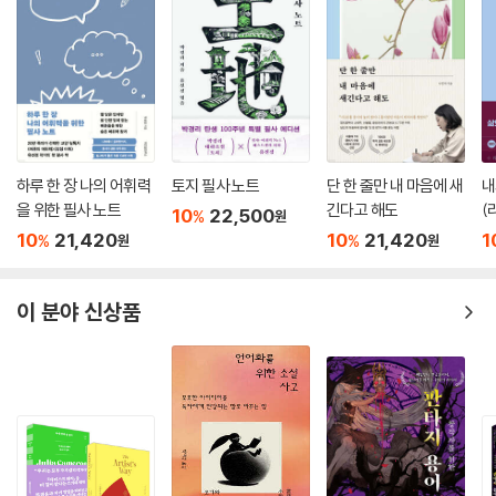
하루 한 장 나의 어휘력
토지 필사 노트
단 한 줄만 내 마음에 새
내
을 위한 필사 노트
긴다고 해도
(
10
22,500
%
원
10
21,420
10
21,420
1
%
%
원
원
이 분야 신상품