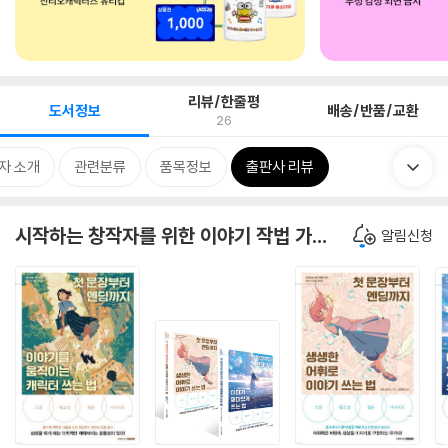
리뷰/한줄평
도서정보
배송/반품/교환
26
자 소개
관련분류
품목정보
출판사 리뷰
시작하는 창작자를 위한 이야기 작법 가이드
알림신청