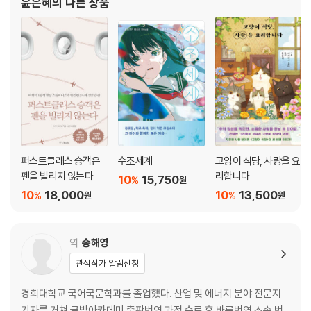
윤은혜
의 다른 상품
퍼스트클래스 승객은
수조세계
고양이 식당, 사랑을 요
펜을 빌리지 않는다
리합니다
10
15,750
%
원
10
18,000
10
13,500
%
%
원
원
역
송해영
관심작가 알림신청
경희대학교 국어국문학과를 졸업했다. 산업 및 에너지 분야 전문지
기자를 거쳐 글밥아카데미 출판번역 과정 수료 후 바른번역 소속 번