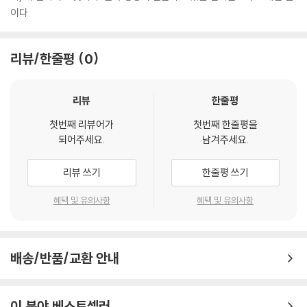
4. 예수 그리스도와 다윗 언약 345
이다.
이와 달리 보수주의는 성경을 인간 저자들을 통해 자유롭게 기록하게 하되
5. 다윗의 약속과 성취 348
성령의 감동을 통해 하나님께서 의도한 것을 정확하게 기록하게 한 하나님
제4절. 다윗 언약의 발전 ································ 355
의 행위의산물, 곧 기록된 하나님의 말씀으로 본다. 따라서 하나님의 영감
리뷰/한줄평
0
1. 이전 언약과 다윗 언약 355
으로 기록된 성경은 역사를 포함한 모든 영역에 오류가 없다고 한다. 구약
2. 다윗 언약과 다윗 보좌 357
성경이 무오(無誤)하다는것은 신학적인 오류가 없을 뿐 아니라 그 안에
리뷰
한줄평
언급된 역사적, 과학적인 기술이의도하는 바가 정확하고 권위적이라는 의
제9장새언약:완성의언약 359
미이다.보수주의에 따르면 성경은 하나님이 주신 계시로 일관되며 통일된
첫번째 리뷰어가
첫번째 한줄평을
형태로 주어졌기 때문에 성경신학의 핵심은 성경을 성경 자체의 관점에 따
제1절. 예레미야와 에스겔이 선포한 새 언약·································361
되어주세요.
남겨주세요.
라 읽는 데에 있다.
제2절. 새 언약의 배경 ··························································363
1. 선지자들의 언약 메시지 363
리뷰 쓰기
한줄평 쓰기
--- 본문 중에서
2. 예레미야와 에스겔의 초기 사역 367
혜택 및 유의사항
혜택 및 유의사항
제3절. 예레미야의 새 언약 ·················································370
1. 예레미야의 새 언약 배경 371
2. 예레미야의 새 언약 372
제4절. 에스겔의 새 언약 ·······················································380
배송/반품/교환 안내
제5절. 예레미야와 에스겔의 새 언약·································382
제6절. 계시 역사와 새 언약 ············································383
1. 새 언약의 예언과 신약의 성취 383
이 분야 베스트셀러