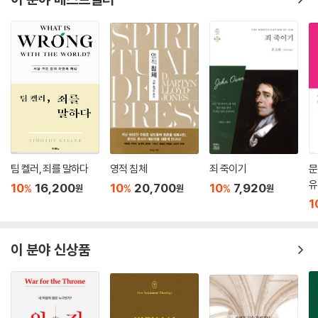
2. 계시 발전과 율법의 내면화 387
3. 계시 발전과 선지자 제도 390
4. 계시 발전에 따른 제사와 속죄 395
제7절. 새 언약의 의미 ··············································402
1. 이전 약속의 성취와 새 언약 402
2. 성령을 통한 마음의 변혁 402
3. 죄에 대한 완전한 속죄 403
4. 만인 선지자와 만인 제사장 403
제10장신약성경과언약성취 ···················································· 405
팀 켈러, 죄를 말하다
영적 침체
죄 죽이기
문
유
10
16,200
10
20,700
10
7,920
%
%
%
원
원
원
제1절. 언약과 예수 그리스도 ············································· 407
1
제2절. 예수와 자손 약속 ··············································· 408
1. 마태복음 1장과 자손 약속 408
이 분야 신상품
2. 갈라디아서 3장과 자손 약속 411
제3절. 신약성경과 다윗 왕권 약속································· 411
1. 다윗 혈통으로서의 예수 그리스도 412
2. 다윗의 자손이자 하나님의 아들인 예수 그리스도 413