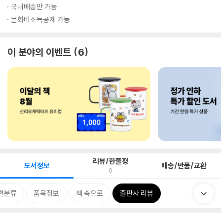
국내배송만 가능
문화비소득공제 가능
이 분야의 이벤트
6
리뷰/한줄평
도서정보
배송/반품/교환
0
련분류
품목정보
책 속으로
출판사 리뷰