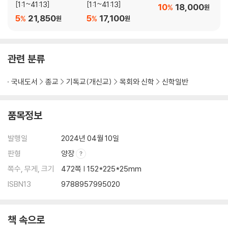
[1:1~41:13]
[1:1~41:13]
10
18,000
%
원
2. 율법의 기능과 하나님의 뜻 241
5
21,850
5
17,100
%
%
원
원
3. 계시 발전과 율법 약속 247
4. 새 언약과 법 259
제4절. 율법의 의의·································264
관련 분류
제7장모세언약2:장막약속 ································· 267
국내도서
종교
기독교(개신교)
목회와 신학
신학일반
제1절. 장막 기사의 배경과 구도································· 269
1. 시내 산 성소와 장막 성소의 병행 269
품목정보
2. 창조 기사와 장막 기사의 병행 270
3. 금송아지 사건과 장막 건축의 병행 270
발행일
2024년 04월 10일
제2절. 장막의 의미와 건설 지침································· 271
판형
양장
1. 장막에 대한 여러 단어 271
2. 장막 설계와 건축 272
쪽수, 무게, 크기
472쪽 | 152*225*25mm
3. 장막 구조와 의미 276
ISBN13
9788957995020
제3절. 계시 역사와 성소 신학································· 281
1. 창조 언약 시대 282
2. 아브라함 언약 시대 285
책 속으로