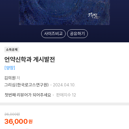
사이즈비교
공유하기
소득공제
언약신학과 계시발전
양장
김의원
저
그리심(한국로고스연구원)
2024.04.10.
첫번째 리뷰어가 되어주세요
판매지수
12
36,000
원
36,000