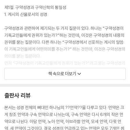
3. 모세 언약 시대 287
제1절. 구약성경과 구약신학의 통일성
4. 다윗 언약 시대 289
1. 계시의 산물로서의 성경
5. 새 언약 시대 298
6. 신약시대의 교회공동체 304
구약성경과 관련하여 제기되는 두 가지 질문이 있다. 하나는 “구약성경이
제4절. 계시 발전과 모세 언약·································310
기독교인들에게 권위가 있는가?”하는 것인데, 이것은 구약성경의 내용의
권위를 묻는 질문이다. 다른 하나는 “구약성경에서 선포하는 계시의 말씀
제8장다윗언약:통치와예배 ···················································· 315
이 기독교인들에게 어떤의미를 주는가?” 하는 것인데, 이것은 구약성경의
의미를 묻는 질문이다.
제1절. 다윗 언약의 배경 ································· 317
먼저 “구약성경이 기독교인들에게 권위가 있는가?”라고 묻는 구약성경의
1. 다윗 언약의 역사적 배경 318
권위에관한 질문은 구약성경의 계시적 성격을 묻는 것이다. 구약성경의 축
2. 다윗 언약의 문학적 구도 319
책 속으로 더보기
을 이루는 역사와 계시의 관계에 대하여 서로 다른 두 관점이 있다. 하나는
3. 다윗 언약의 신학적 배경 321
진보주의이고 다른하나는 보수주의이다. 진보주의는 구약성경을 고대 근
제2절. 다윗 언약의 체결 ································· 327
동지역에서 발견된 여러 문서의 결집으로 보거나 당시 저자들의 하나님에
1. 성전 건축과 다윗 왕국 327
출판사 리뷰
대한 신앙고백서로 본다. 즉 그들은구약성경을 이야기 전달자들이 과거에
2. 계시 발전과 예루살렘 330
일어난 역사적 사건의 정보를 자신의 체험과 신앙에 기초하여 해석하고 전
제3절. 계시 역사와 다윗 왕권의 최종 실현·································334
본서는 성경 전체의 뼈대인 하나님의 ??언약??을 다루고 있다. 언약은 크
달한 것으로 본다. 따라서 그들은 성경에 역사적오류가 있을 수 있다고 주
1. 다윗에게 주어진 약속과 다윗의 행함 334
게 창조 언약과 구속 언약으로 나뉘는데, 구속 언약은 다시 6개의 작은 언
장한다.1) 그러나 성경의 권위와 이에 기초한 역사적 기독교 신학을 거부
2. 열왕기에 나타난 다윗의 모범 336
약으로 나뉜다. 아담 언약, 노아 언약, 아브라함 언약, 모세 언약, 다윗 언
하면 성경신학을 구축할 수 없다.
3. 멸망 이후의 통치와 예배 341
약, 새 언약이 그것이다. 결국 성경이 언급하고 있는 언약은 모두 7개인 셈