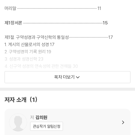
머리말 ·································································· 11
제1장서론 ··································································15
제1절. 구약성경과 구약신학의 통일성·································17
1. 계시의 산물로서의 성경 17
2. 구약성경의 기록 원리 19
3. 성경과 성경신학 23
4. 신구약 성경의 연속성에 관한 견해들 30
5. 세대주의 신학 32
목차 더보기
제2절. 언약신학의 정의와 종류·································39
1. 언약의 개념 39
2. 창조 언약과 그 정당성 46
저자 소개
1
3. 창조 언약과 구속 언약 61
제2장창조언약:타락전아담언약 ·································65
저
김의원
관심작가 알림신청
제1절. 창조 언약의 의미 ·········································67