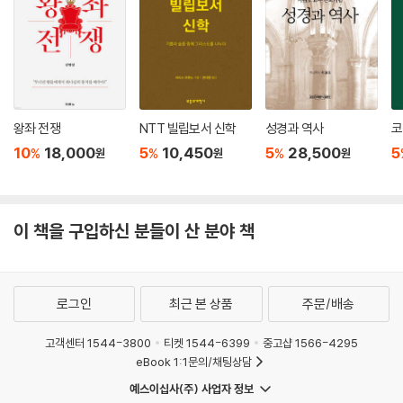
3. 다윗 왕권과 성전으로서의 예수 그리스도 414
4. 성취된 다윗 왕권의 보좌 415
5. 예수 그리스도와 하나님의 보좌 우편 418
제4절. 신약성경과 자손 약속 ································· 422
1. 남은 자 사상과 신앙공동체 422
2. 신약성경과 아브라함 자손 423
왕좌 전쟁
NTT 빌립보서 신학
성경과 역사
코
3. 누가 이스라엘인가? 425
10
18,000
5
10,450
5
28,500
5
%
%
%
4. 새 이스라엘 백성의 정체성 427
원
원
원
제5절. 신약성경과 성전 약속 ································· 429
1. 구약과 성전 429
2. 신약과 성전 430
이 책을 구입하신 분들이 산 분야 책
3. 종말론적인 성전 435
제6절. 예수와 땅 약속 ········································· 436
1. 땅의 약속과 상실 437
로그인
최근 본 상품
주문/배송
2. 신약과 땅 438
3 교회공동체와 새 예루살렘 440
고객센터 1544-3800
티켓 1544-6399
중고샵 1566-4295
4. 새 땅, 새 예루살렘 442
eBook 1:1문의/채팅상담
제7절. 마지막 시대 ·········································· 443
예스이십사(주) 사업자 정보
1. 새 예루살렘과 우주적 통치 443