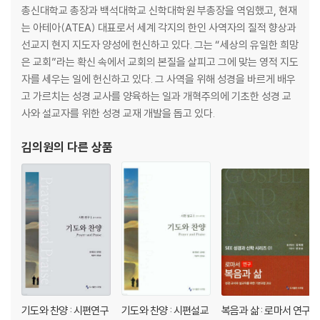
제2절. 종주와 봉신으로서의 창조주와 인간·································68
총신대학교 총장과 백석대학교 신학대학원 부총장을 역임했고, 현재
제3절. 창조 언약의 내용 ································71
는 아테아(ATEA) 대표로서 세계 각지의 한인 사역자의 질적 향상과
1. 창조 언약의 일반 규정 71
선교지 현지 지도자 양성에 헌신하고 있다. 그는 “세상의 유일한 희망
2. 창조 언약의 특수 규정 77
은 교회”라는 확신 속에서 교회의 본질을 살피고 그에 맞는 영적 지도
1. 처음 세워진 할례 205
자를 세우는 일에 헌신하고 있다. 그 사역을 위해 성경을 바르게 배우
2. 구약과 할례 2083. 신약과 할례 210
고 가르치는 성경 교사를 양육하는 일과 개혁주의에 기초한 성경 교
4. 할례와 세례의 관계 213
사와 설교자를 위한 성경 교재 개발을 돕고 있다.
제6장모세언약1:율법약속 ·································217
김의원
의 다른 상품
제1절. 모세 언약의 배경 ·································219
1. 아브라함 언약과 모세 언약 219
2. 모세 언약의 핵심은 율법인가 언약인가? 220
제2절. 모세 언약의 내용 ································· 227
1. 모세 언약과 이스라엘의 소명 228
2. 모세 언약의 핵심인 율법과 장막 231
3. 언약 체결 예식 235
제3절. 계시 역사와 율법 약속································· 237
기도와 찬양 : 시편연구
기도와 찬양 : 시편설교
복음과 삶 : 로마서 연구
1. 십계명과 언약서 237