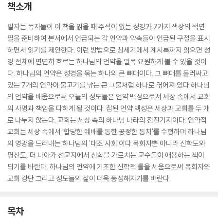
책소개
필자는 독자들이 이 책을 읽을 때 주석이 없는 성경과 7가지 색상의 색연
필을 준비하여 본서에서 언급되는 각 언약과 약속들이 언급된 구절을 표시
하면서 읽기를 제안한다. 이런 방법으로 창세기에서 계시록까지 읽으면 성
경 전체에 면면히 흐르는 하나님의 언약을 일목 요원하게 볼 수 있을 것이
다. 하나님의 언약은 성경을 묶는 하나의 큰 뼈대이다. 그 뼈대를 둘러싸고
있는 7개의 언약이 물고기를 낚는 큰 그물처럼 하나로 엮어져 있다.하나님
의 언약을 배움으로써 오늘의 성도들은 언약 백성으로서 세상 속에서 교회
의 사명과 책임을 다하게 될 것이다. 참된 언약 백성은 세상과 교회를 두 개
로 나누지 않는다. 교회는 세상 속의 하나님 나라의 전진기지이다. 언약적
교회는 세상 속에서 '합당한 예배를 통한 공정한 통치'를 수행하며 하나님
의 영광을 드러내는 하나님의 '대조 사회'이다.목회자뿐 아니라 신학도와
평신도, 더 나아가 선교지에서 신학을 가르치는 교수들이 애용하는 책이
되기를 바란다. 하나님의 언약에 기초한 신학적 틀을 세움으로써 목회자와
교회 강단 그리고 성도들의 삶이 더욱 풍성해지기를 바란다.
목차